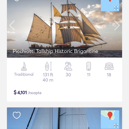
Picchiotti Tallship Historic Brigantine
Tradițional
131 ft
30
11
18
40 m
$
4,101
/noapte