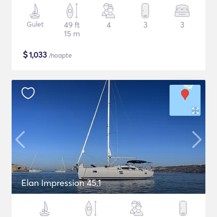
Gulet
49 ft
4
3
3
15 m
$
1,033
/noapte
Elan Impression 45.1