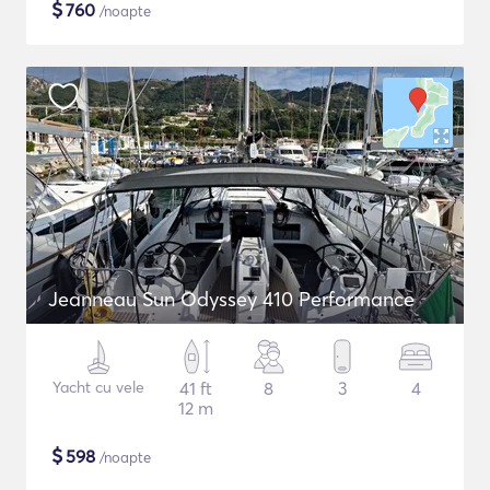
$
760
/noapte
Jeanneau Sun Odyssey 410 Performance
Yacht cu vele
41 ft
8
3
4
12 m
$
598
/noapte