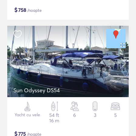
$
758
/noapte
Sun Odyssey DS54
Yacht cu vele
54 ft
6
3
5
16 m
$
775
/noapte