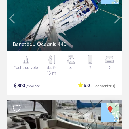
Beneteau Oceanis 440
Yacht cu vele
44 ft
4
2
2
13 m
$
803
5.0
/noapte
(5
comentarii
)