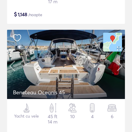
17 m
$
1,148
/noapte
Beneteau Oceanis 45
Yacht cu vele
45 ft
10
4
6
14 m