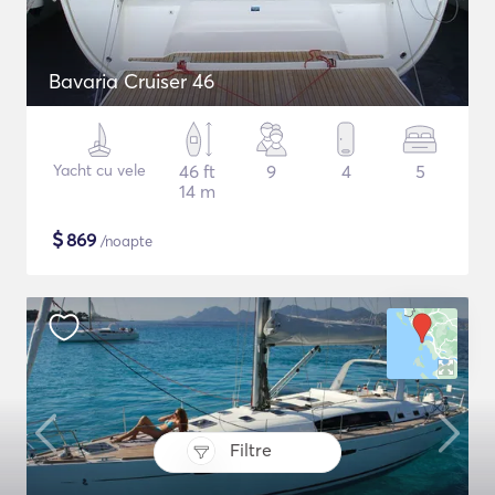
Bavaria Cruiser 46
Yacht cu vele
46 ft
9
4
5
14 m
$
869
/noapte
Filtre