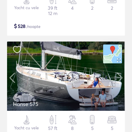
Yacht cu vele
39 ft
4
2
2
12 m
$
528
/noapte
Hanse 575
Yacht cu vele
57 ft
8
5
5