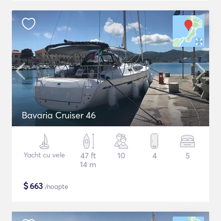
Bavaria Cruiser 46
Yacht cu vele
47 ft
10
4
5
14 m
$
663
/noapte