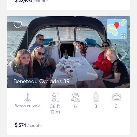
$
22,970
/noapte
Beneteau Cyclades 39
Barca cu vele
38 ft
6
3
3
12 m
$
574
/noapte