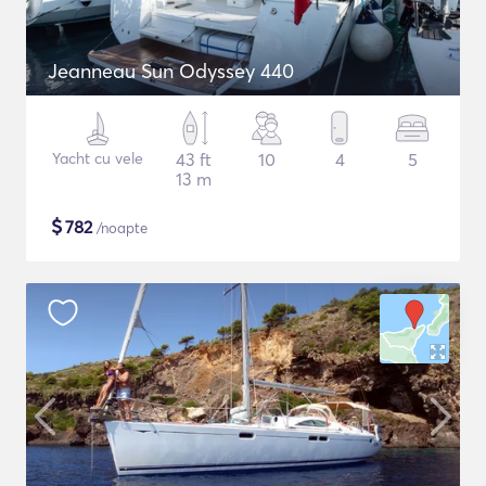
Jeanneau Sun Odyssey 440
Yacht cu vele
43 ft
10
4
5
13 m
$
782
/noapte