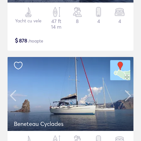
Yacht cu vele
47 ft
8
4
4
14 m
$
878
/noapte
Beneteau Cyclades