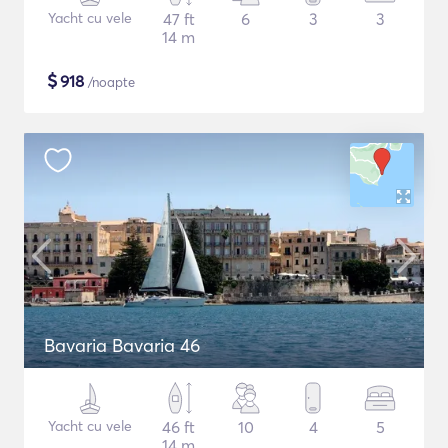
Yacht cu vele
47 ft
6
3
3
14 m
$
918
/noapte
Bavaria Bavaria 46
Yacht cu vele
46 ft
10
4
5
14 m