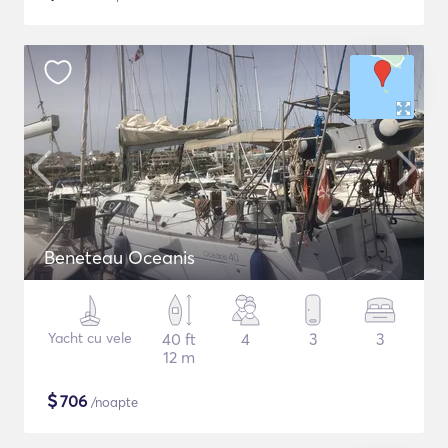
Beneteau Oceanis
Yacht cu vele
40 ft
4
3
3
12 m
$
706
/noapte