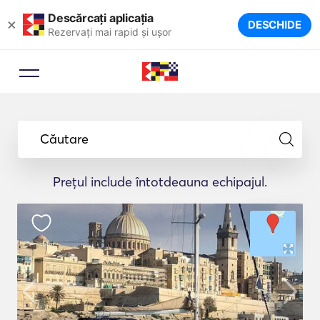
Descărcați aplicația
×
DESCHIDE
Rezervați mai rapid și ușor
Căutare
Prețul include întotdeauna echipajul.