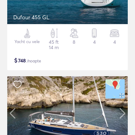
Dufour 455 GL
Yacht cu vele
45 ft
8
4
4
14 m
$
748
/noapte