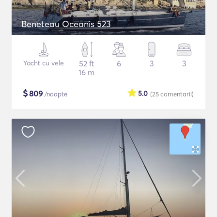
Beneteau Oceanis 523
Yacht cu vele
52 ft
6
3
3
16 m
$
809
5.0
/noapte
(25
comentarii
)