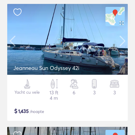
Jeanneau Sun Odyssey 42i
Yacht cu vele
13 ft
6
3
3
4 m
$
1,435
/noapte