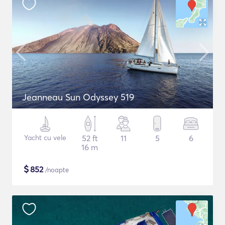
Jeanneau Sun Odyssey 519
Yacht cu vele
52 ft
11
5
6
16 m
$
852
/noapte