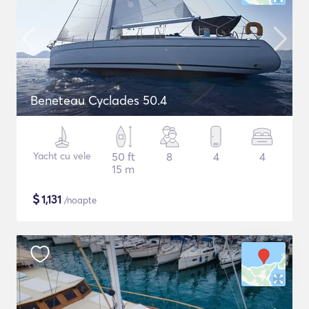
Beneteau Cyclades 50.4
Yacht cu vele
50 ft
8
4
4
15 m
$
1,131
/noapte