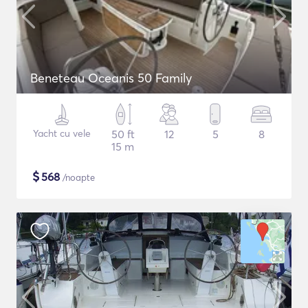
Beneteau Oceanis 50 Family
Yacht cu vele
50 ft
12
5
8
15 m
$
568
/noapte