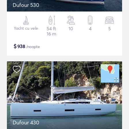
Dufour 530
Yacht cu vele
54 ft
10
4
5
16 m
$
938
/noapte
Dufour 430