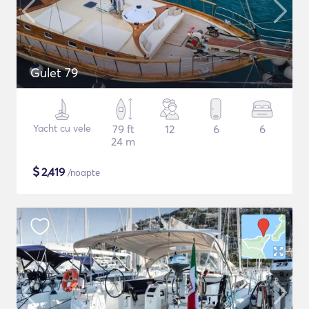
Gulet 79
Yacht cu vele
79 ft
12
6
6
24 m
$
2,419
/noapte