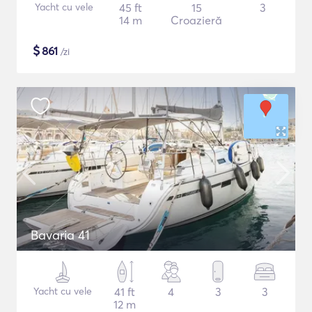
Yacht cu vele
45 ft
15
3
14 m
Croazieră
$
861
/zi
Bavaria 41
Yacht cu vele
41 ft
4
3
3
12 m