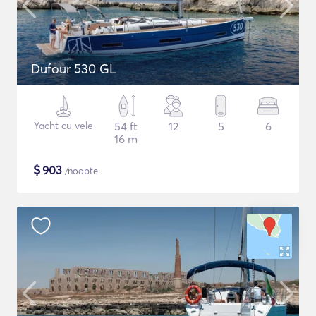
Dufour 530 GL
Yacht cu vele
54 ft
12
5
6
16 m
$
903
/noapte