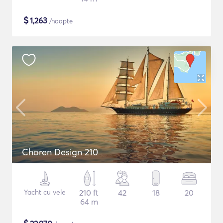
$
1,263
/noapte
Choren Design 210
Yacht cu vele
210 ft
42
18
20
64 m