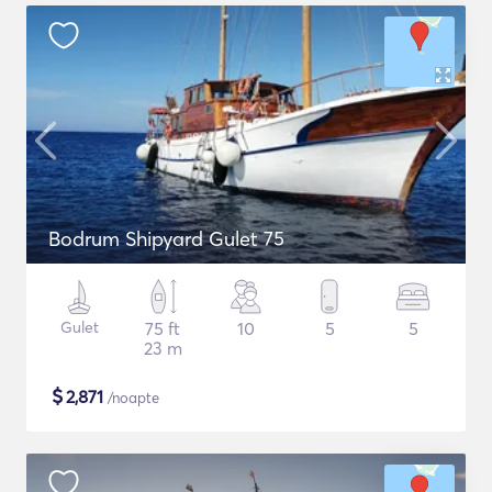
Bodrum Shipyard Gulet 75
Gulet
75 ft
10
5
5
23 m
$
2,871
/noapte