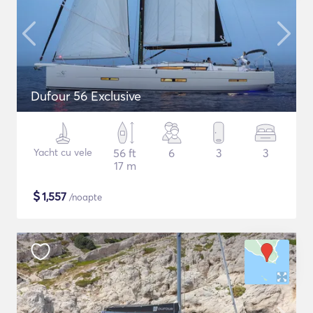
Dufour 56 Exclusive
Yacht cu vele
56 ft
6
3
3
17 m
$
1,557
/noapte