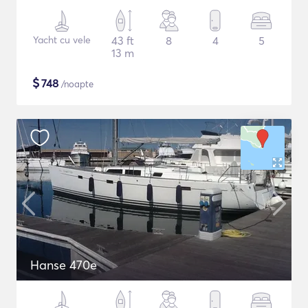
Yacht cu vele
43 ft
8
4
5
13 m
$
748
/noapte
Hanse 470e