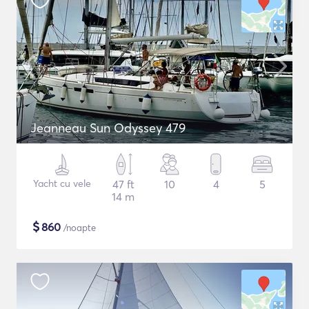
Jeanneau Sun Odyssey 479
Yacht cu vele
47 ft
10
4
5
14 m
$
860
/noapte