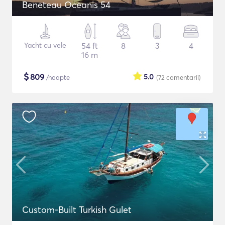
Beneteau Oceanis 54
Yacht cu vele
54 ft
8
3
4
16 m
$
809
5.0
/noapte
(72
comentarii
)
Custom-Built Turkish Gulet