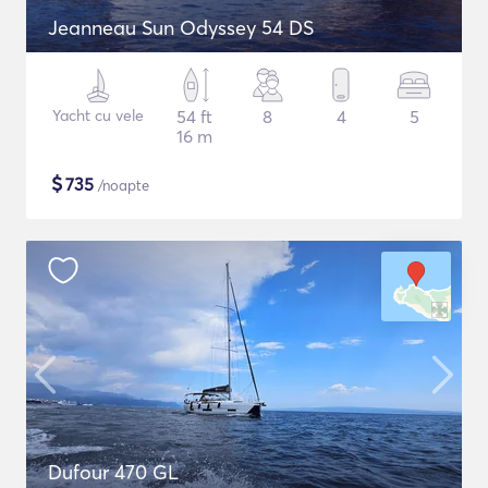
Jeanneau Sun Odyssey 54 DS
Yacht cu vele
54 ft
8
4
5
16 m
$
735
/noapte
Dufour 470 GL