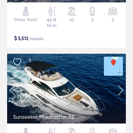
Motor Yacht
46 ft
10
2
2
14 m
$
5,512
/noapte
Sunseeker Manhattan 52