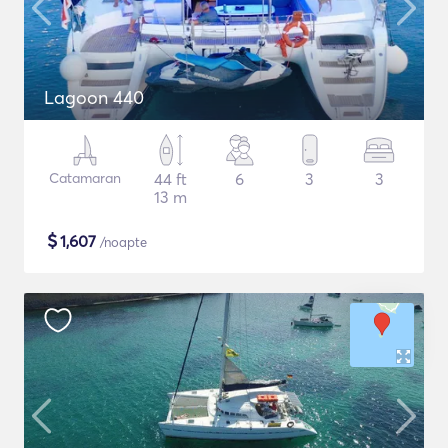
Lagoon 440
Catamaran
44 ft
6
3
3
13 m
$
1,607
/noapte