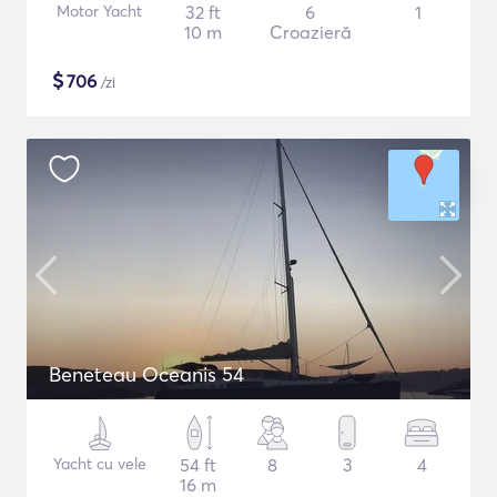
Motor Yacht
32 ft
6
1
10 m
Croazieră
$
706
/zi
Beneteau Oceanis 54
Yacht cu vele
54 ft
8
3
4
16 m