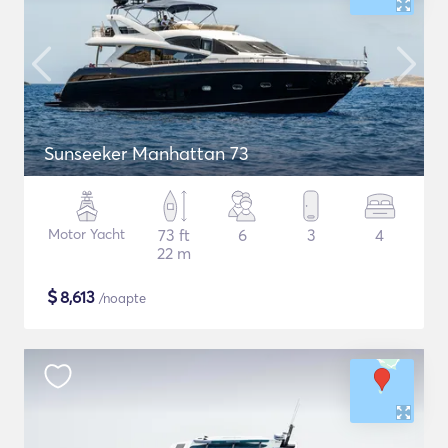
Sunseeker Manhattan 73
Motor Yacht
73 ft
6
3
4
22 m
$
8,613
/noapte