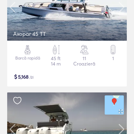
Axopar 45 TT
Barcă rapidă
45 ft
11
1
14 m
Croazieră
$
5,168
/zi