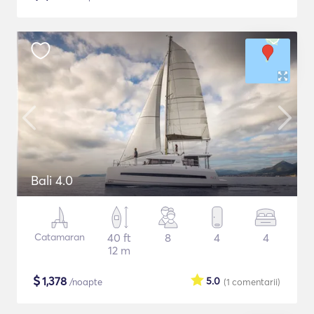
Bali 4.0
Catamaran
40 ft
8
4
4
12 m
$
1,378
5.0
/noapte
(1
comentarii
)