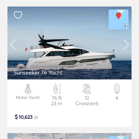
Sunseeker 76 Yacht
Motor Yacht
76 ft
12
4
23 m
Croazieră
$
10,623
/zi