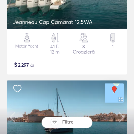
Jeanneau Cap Camarat 12.5WA
Motor Yacht
41 ft
8
1
12 m
Croazieră
$
2,297
/zi
Filtre