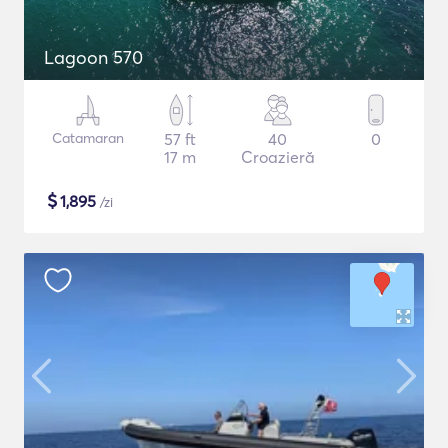
Lagoon 570
Catamaran
57 ft
40
0
17 m
Croazieră
$
1,895
/zi