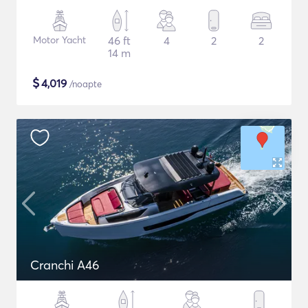
Motor Yacht
46 ft
4
2
2
14 m
$
4,019
/noapte
Cranchi A46