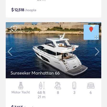
$
12,518
/noapte
Sunseeker Manhattan 66
Motor Yacht
68 ft
8
3
6
21 m