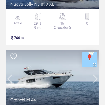
Nuova Jolly NJ 850 XL
Altele
29 ft
16
0
9 m
Croazieră
$
746
/zi
Cranchi M 44