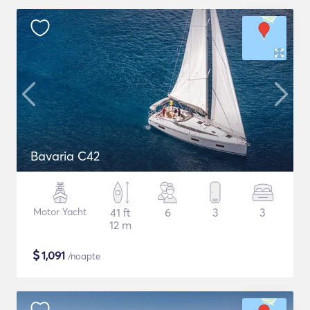
Bavaria C42
Motor Yacht
41 ft
6
3
3
12 m
$
1,091
/noapte