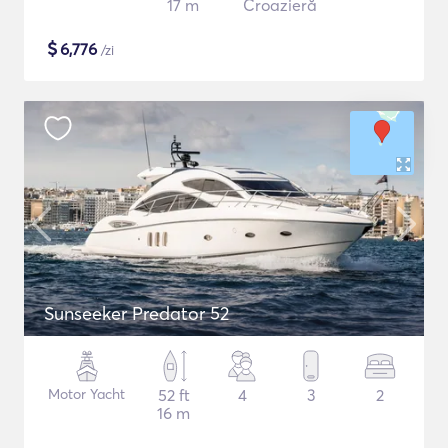
17 m
Croazieră
$
6,776
/zi
Sunseeker Predator 52
Motor Yacht
52 ft
4
3
2
16 m