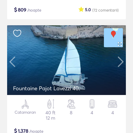
$
809
5.0
/noapte
(72
comentarii
)
Fountaine Pajot Lavezzi 40
Catamaran
40 ft
8
4
4
12 m
$
1,378
/noapte