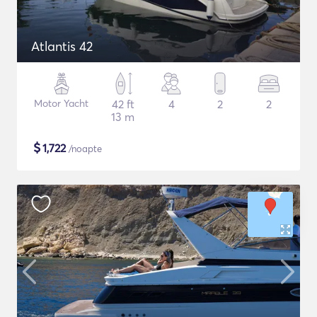
Atlantis 42
Motor Yacht
42 ft
4
2
2
13 m
$
1,722
/noapte