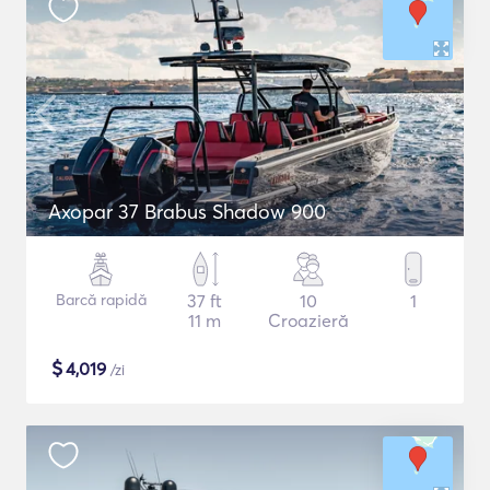
Axopar 37 Brabus Shadow 900
Barcă rapidă
37 ft
10
1
11 m
Croazieră
$
4,019
/zi