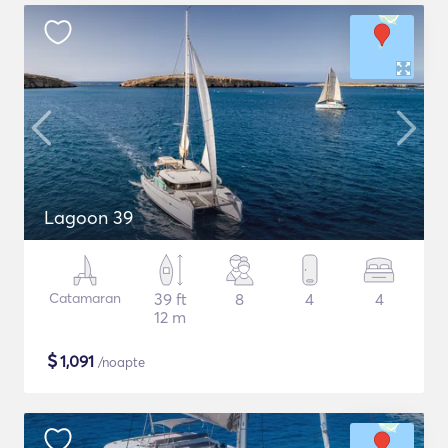
Lagoon 39
Catamaran
39 ft
8
4
4
12 m
$
1,091
/noapte