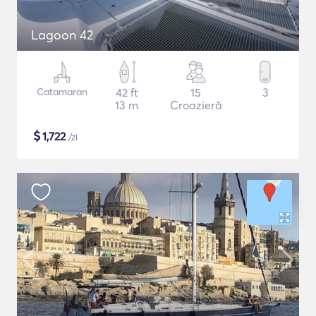
Lagoon 42
Catamaran
42 ft
15
3
13 m
Croazieră
$
1,722
/zi