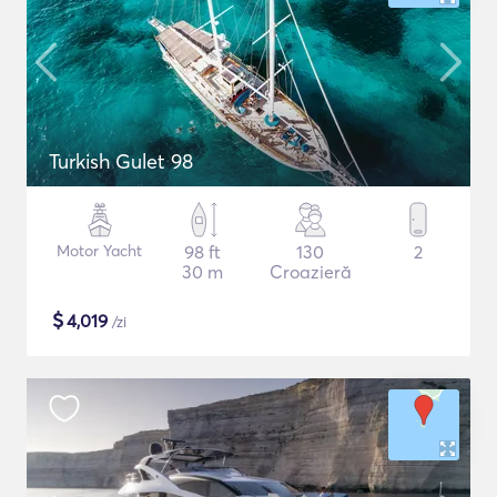
Turkish Gulet 98
Motor Yacht
98 ft
130
2
30 m
Croazieră
$
4,019
/zi