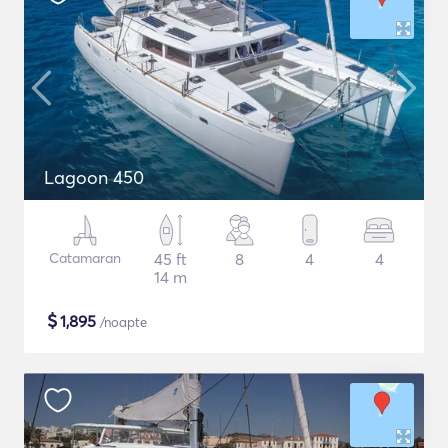
Lagoon 450
Catamaran
45 ft
8
4
4
14 m
$
1,895
/noapte