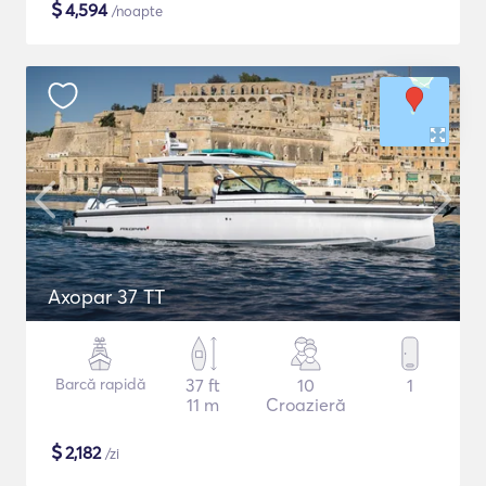
$
4,594
/noapte
Axopar 37 TT
Barcă rapidă
37 ft
10
1
11 m
Croazieră
$
2,182
/zi