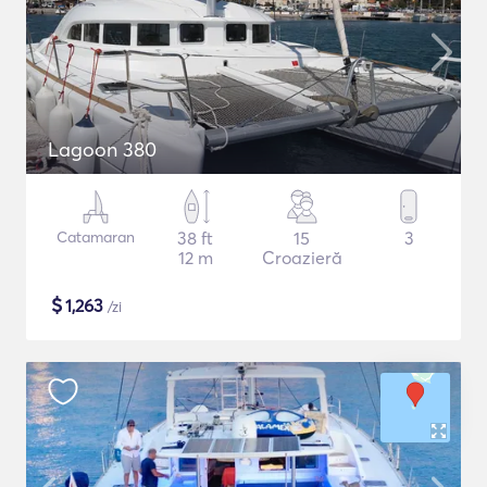
Lagoon 380
Catamaran
38 ft
15
3
12 m
Croazieră
$
1,263
/zi