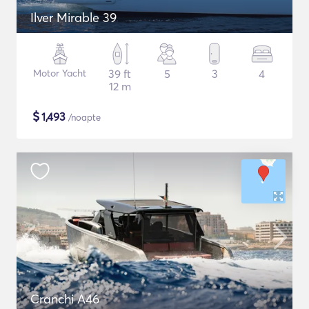
Ilver Mirable 39
Motor Yacht
39 ft
5
3
4
12 m
$
1,493
/noapte
Cranchi A46