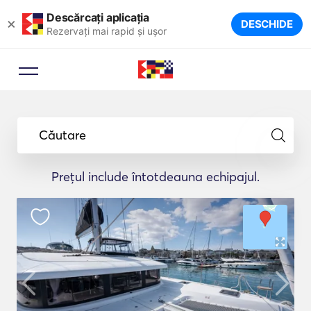
Descărcați aplicația
×
DESCHIDE
Rezervați mai rapid și ușor
Căutare
Prețul include întotdeauna echipajul.