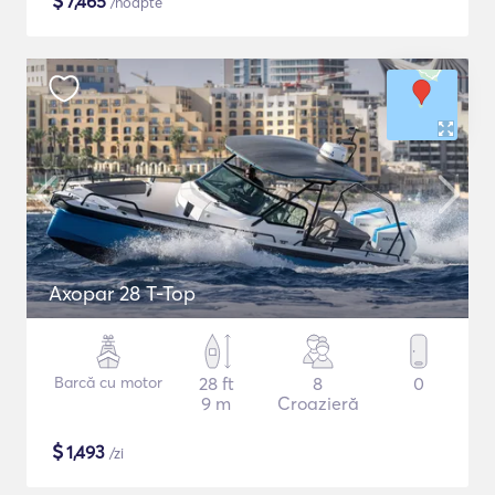
$
7,465
/noapte
Axopar 28 T-Top
Barcă cu motor
28 ft
8
0
9 m
Croazieră
$
1,493
/zi