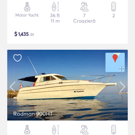
Motor Yacht
36 ft
7
2
11 m
Croazieră
$
1,435
/zi
Rodman 900HT