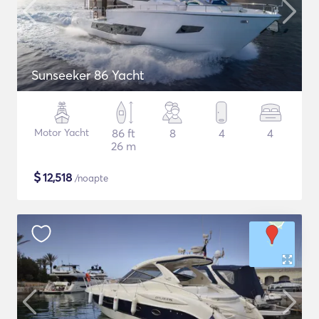
Sunseeker 86 Yacht
Motor Yacht
86 ft
8
4
4
26 m
$
12,518
/noapte