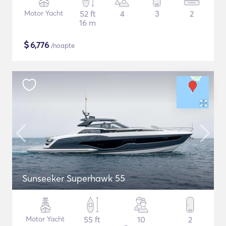
Motor Yacht
52 ft
4
3
2
16 m
$
6,776
/noapte
Sunseeker Superhawk 55
Motor Yacht
55 ft
10
2