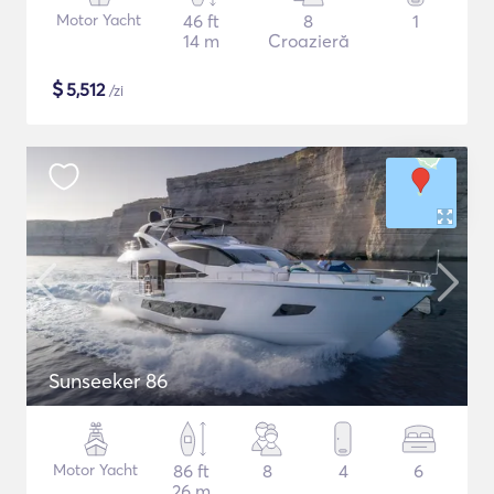
Motor Yacht
46 ft
8
1
14 m
Croazieră
$
5,512
/zi
Sunseeker 86
Motor Yacht
86 ft
8
4
6
26 m