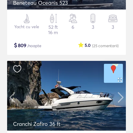
Beneteau Oceanis 523
Yacht cu vele
52 ft
6
3
3
16 m
$
809
5.0
/noapte
(25
comentarii
)
Cranchi Zafiro 36 ft