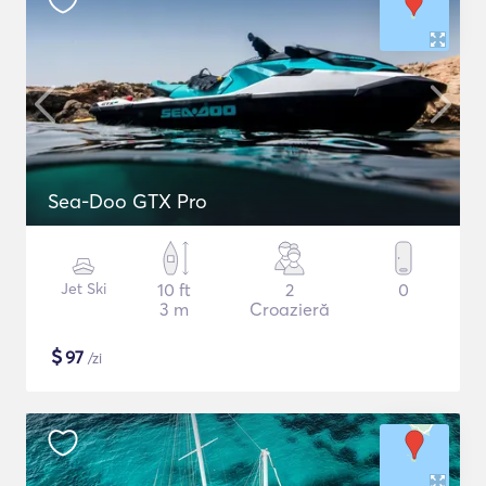
Sea-Doo GTX Pro
Jet Ski
10 ft
2
0
3 m
Croazieră
$
97
/zi