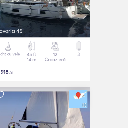
avaria 45
cht cu vele
45 ft
12
3
14 m
Croazieră
$
918
/zi