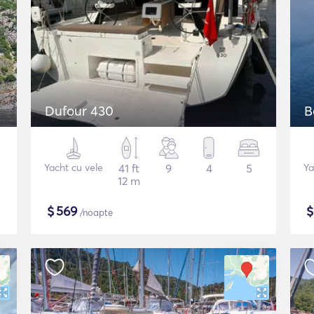
Dufour 430
B
Yacht cu vele
41 ft
9
4
5
Ya
12 m
$
569
/noapte