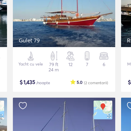
Gulet 79
R
Yacht cu vele
79 ft
12
7
6
Mo
24 m
$
1,435
5.0
/noapte
(2
comentarii
)