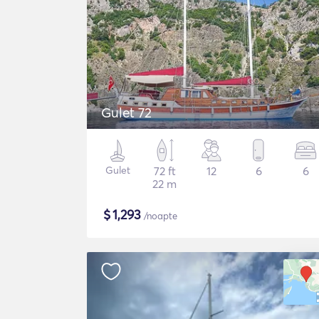
Gulet 72
Gulet
72 ft
12
6
6
22 m
$
1,293
/noapte