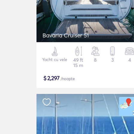
Bavaria Cruiser 51
Yacht cu vele
49 ft
8
3
4
15 m
$
2,297
/noapte