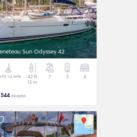
eneteau Sun Odyssey 42
cht cu vele
42 ft
7
3
4
13 m
$
544
/noapte