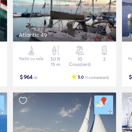
Atlantic 49
J
Yacht cu vele
50 ft
10
2
Ya
15 m
Croazieră
$
964
5.0
/zi
(1
comentarii
)