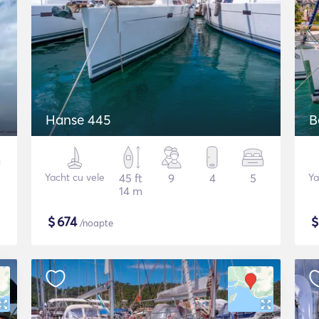
Hanse 445
B
Yacht cu vele
45 ft
9
4
5
Ya
14 m
$
674
/noapte