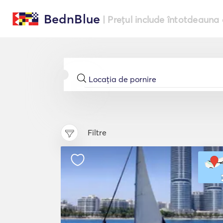
BednBlue
| Prețul include întotdeauna 
Filtre