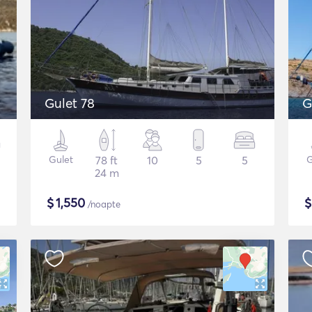
Gulet 78
G
Gulet
78 ft
10
5
5
G
24 m
$
1,550
/noapte