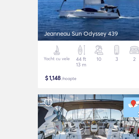
Jeanneau Sun Odyssey 439
Yacht cu vele
44 ft
10
3
2
13 m
$
1,148
/noapte