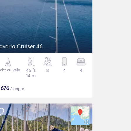
avaria Cruiser 46
cht cu vele
45 ft
8
4
4
14 m
$
676
/noapte