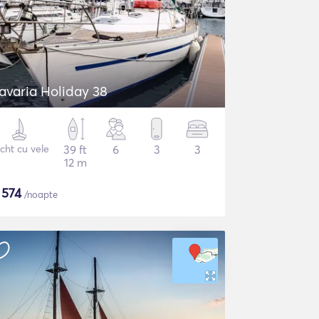
Bavaria Holiday 38
cht cu vele
39 ft
6
3
3
12 m
$
574
/noapte