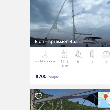
Elan Impression 45.1
Yacht cu vele
45 ft
6
3
3
14 m
$
700
/noapte