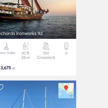
ichards Ironworks 92
tor Sailer
92 ft
150
0
28 m
Croazieră
$
3,675
/zi