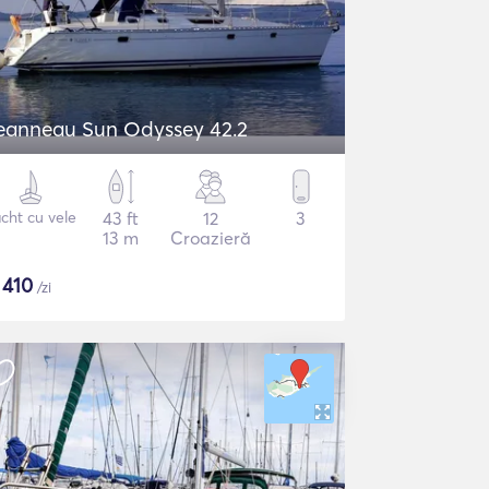
eanneau Sun Odyssey 42.2
cht cu vele
43 ft
12
3
13 m
Croazieră
$
410
/zi