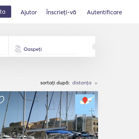
ta
Ajutor
Înscrieți-vă
Autentificare
Oaspeți
sortați după:
>