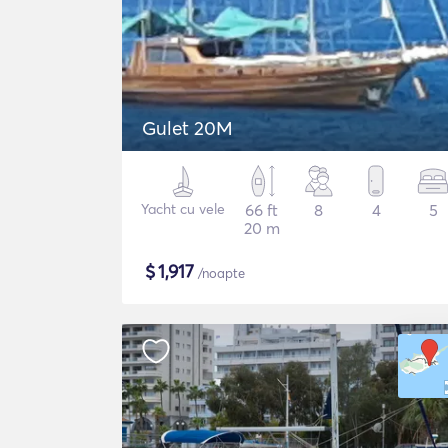
Gulet 20M
Yacht cu vele
66 ft
8
4
5
20 m
$
1,917
/noapte