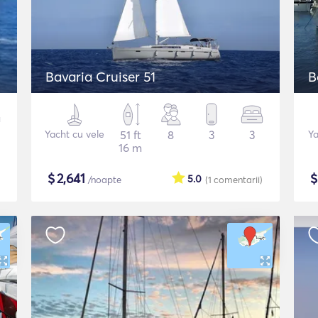
Bavaria Cruiser 51
B
Yacht cu vele
51 ft
8
3
3
Ya
16 m
$
2,641
5.0
/noapte
(1
comentarii
)