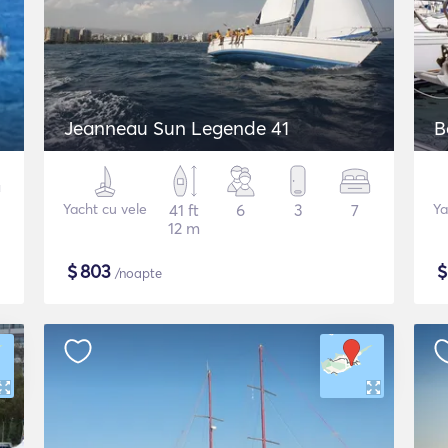
Jeanneau Sun Legende 41
Yacht cu vele
41 ft
6
3
7
Ya
12 m
$
803
/noapte