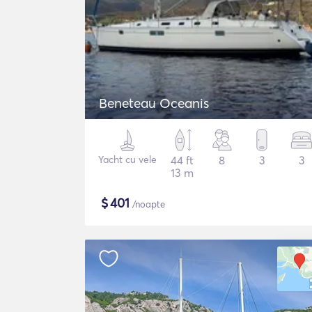
Beneteau Oceanis
Yacht cu vele
44 ft
8
3
3
13 m
$
401
/noapte