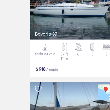
Bavaria 37
Yacht cu vele
37 ft
6
3
3
11 m
$
918
/noapte