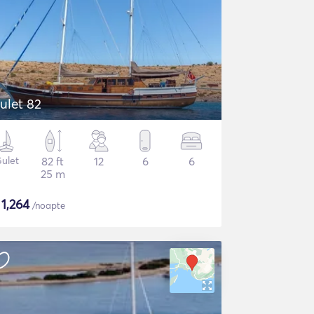
ulet 82
ulet
82 ft
12
6
6
25 m
$
1,264
/noapte