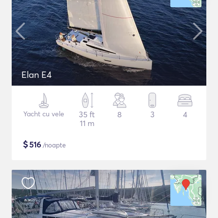
Elan E4
Yacht cu vele
35 ft
8
3
4
11 m
$
516
/noapte