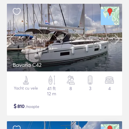
Bavaria C42
Yacht cu vele
41 ft
8
3
4
12 m
$
810
/noapte