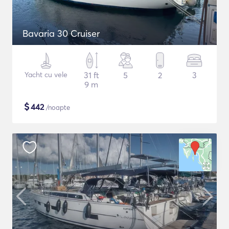
Bavaria 30 Cruiser
Yacht cu vele
31 ft
5
2
3
9 m
$
442
/noapte