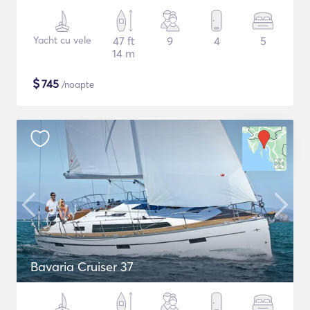
Yacht cu vele
47 ft
9
4
5
14 m
$
745
/noapte
Bavaria Cruiser 37