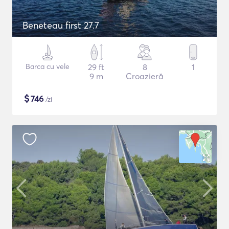
Beneteau first 27.7
Barca cu vele
29 ft
8
1
9 m
Croazieră
$
746
/zi