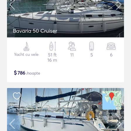
Bavaria 50 Cruiser
Yacht cu vele
51 ft
11
5
6
16 m
$
786
/noapte