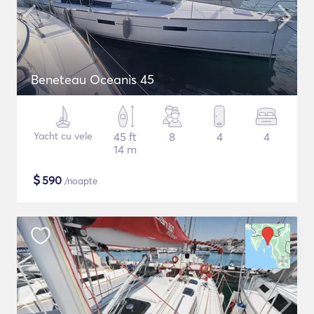
Beneteau Oceanis 45
Yacht cu vele
45 ft
8
4
4
14 m
$
590
/noapte