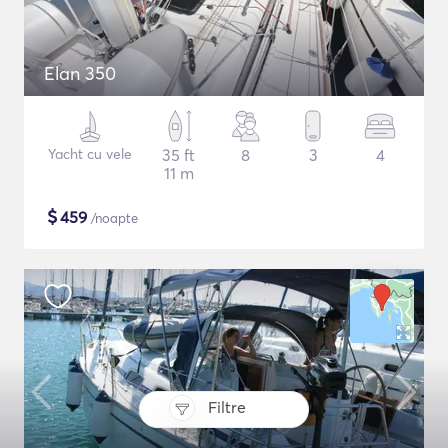
Elan 350
Yacht cu vele
35 ft
8
3
4
11 m
$
459
/noapte
Filtre