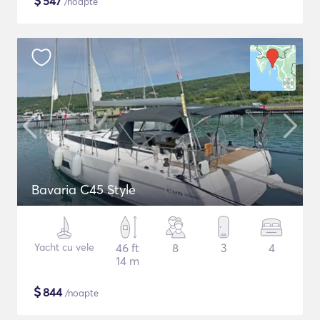
$
547
/noapte
Bavaria C45 Style
Yacht cu vele
46 ft
8
3
4
14 m
$
844
/noapte