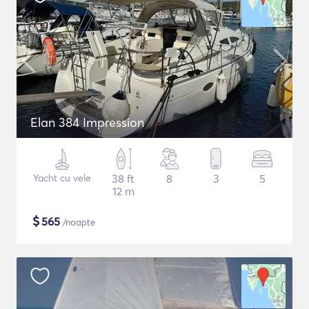
Elan 384 Impression
Yacht cu vele
38 ft
8
3
5
12 m
$
565
/noapte