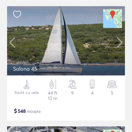
Salona 45
Yacht cu vele
44 ft
9
4
5
13 m
$
548
/noapte