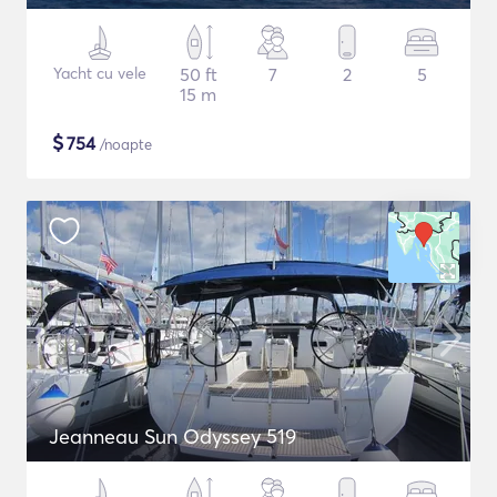
Yacht cu vele
50 ft
7
2
5
15 m
$
754
/noapte
Jeanneau Sun Odyssey 519