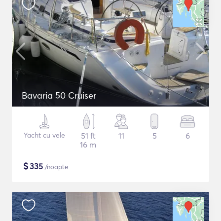
Bavaria 50 Cruiser
Yacht cu vele
51 ft
11
5
6
16 m
$
335
/noapte