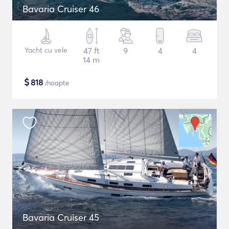
Bavaria Cruiser 46
Yacht cu vele
47 ft
9
4
4
14 m
$
818
/noapte
Bavaria Cruiser 45