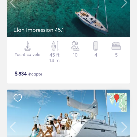
Elan Impression 45.1
Yacht cu vele
45 ft
10
4
5
14 m
$
834
/noapte