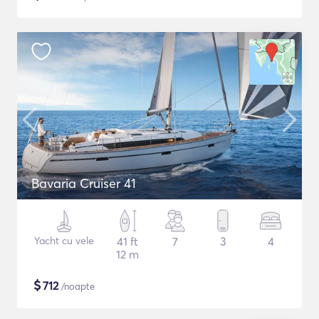
Bavaria Cruiser 41
Yacht cu vele
41 ft
7
3
4
12 m
$
712
/noapte