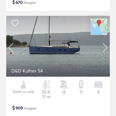
$
670
/noapte
D&D Kufner 54
Yacht cu vele
55 ft
12
5
5
17 m
$
909
/noapte