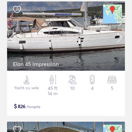
Elan 45 Impression
Yacht cu vele
45 ft
10
4
5
14 m
$
826
/noapte