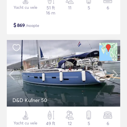
Yacht cu vele
51 ft
11
5
6
16 m
$
869
/noapte
D&D Kufner 50
Yacht cu vele
49 ft
12
5
6