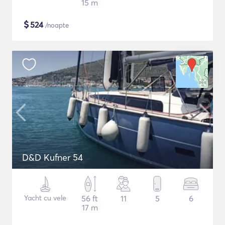
15 m
$
524
/noapte
D&D Kufner 54
Yacht cu vele
56 ft
11
5
6
17 m