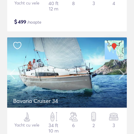
Yacht cu vele
40 ft
8
3
4
12 m
$
499
/noapte
Bavaria Cruiser 34
Yacht cu vele
34 ft
6
2
3
10 m