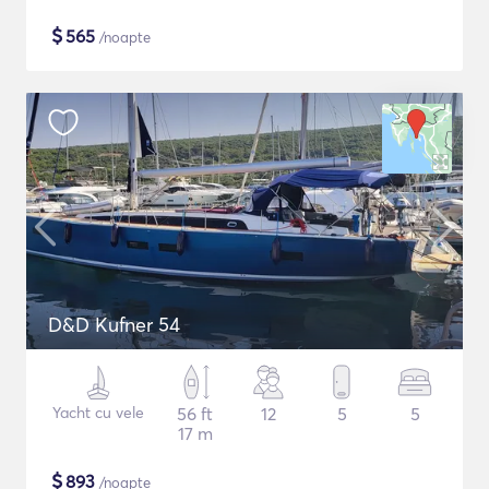
$
565
/noapte
D&D Kufner 54
Yacht cu vele
56 ft
12
5
5
17 m
$
893
/noapte