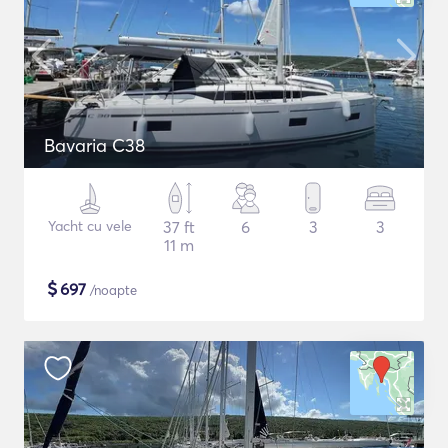
Bavaria C38
Yacht cu vele
37 ft
6
3
3
11 m
$
697
/noapte