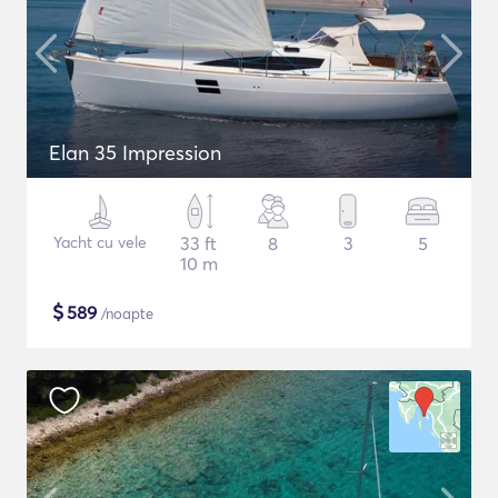
Elan 35 Impression
Yacht cu vele
33 ft
8
3
5
10 m
$
589
/noapte