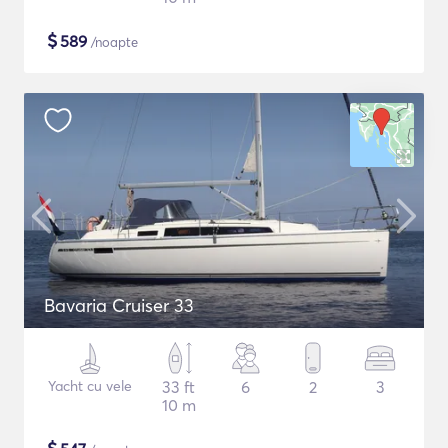
$
589
/noapte
Bavaria Cruiser 33
Yacht cu vele
33 ft
6
2
3
10 m