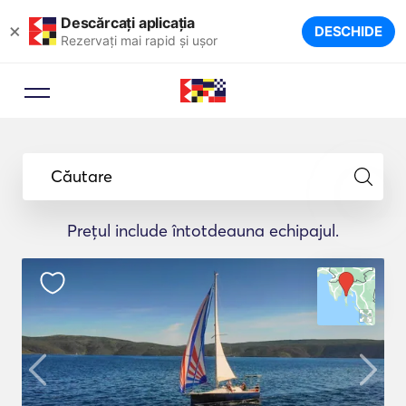
Descărcați aplicația
×
DESCHIDE
Rezervați mai rapid și ușor
Căutare
Prețul include întotdeauna echipajul.