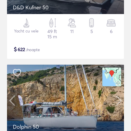
D&D Kufner 50
Yacht cu vele
49 ft
11
5
6
15 m
$
622
/noapte
Dolphin 50