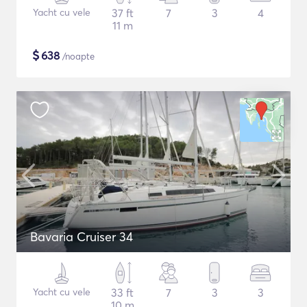
Yacht cu vele
37 ft
7
3
4
11 m
$
638
/noapte
Bavaria Cruiser 34
Yacht cu vele
33 ft
7
3
3
10 m