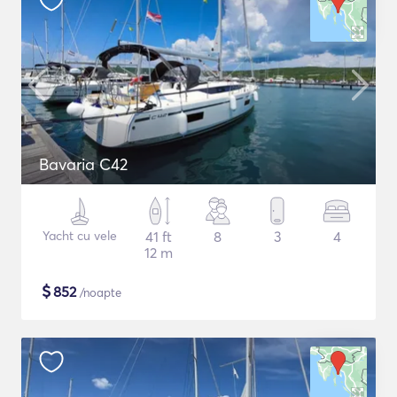
Bavaria C42
Yacht cu vele
41 ft
8
3
4
12 m
$
852
/noapte