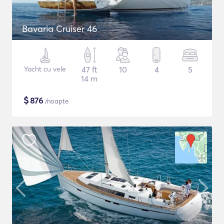
Bavaria Cruiser 46
Yacht cu vele
47 ft
10
4
5
14 m
$
876
/noapte