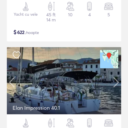
Yacht cu vele
45 ft
10
4
5
14 m
$
622
/noapte
Elan Impression 40.1