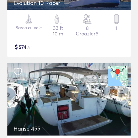
Evolution 10 Racer
Barca cu vele
33 ft
8
1
10 m
Croazieră
$
574
/zi
Hanse 455