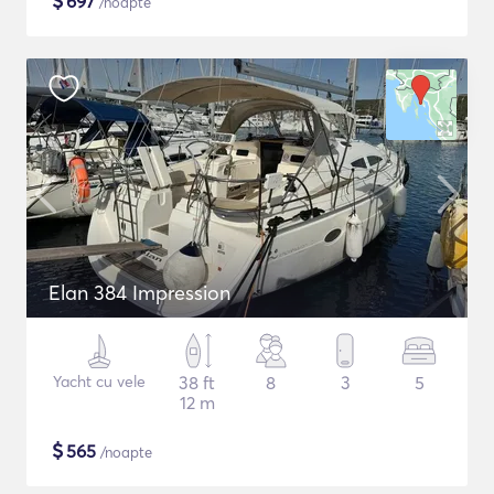
$
697
/noapte
Elan 384 Impression
Yacht cu vele
38 ft
8
3
5
12 m
$
565
/noapte