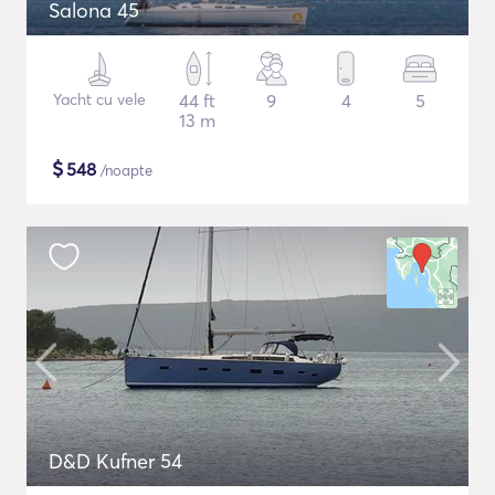
Salona 45
Yacht cu vele
44 ft
9
4
5
13 m
$
548
/noapte
D&D Kufner 54