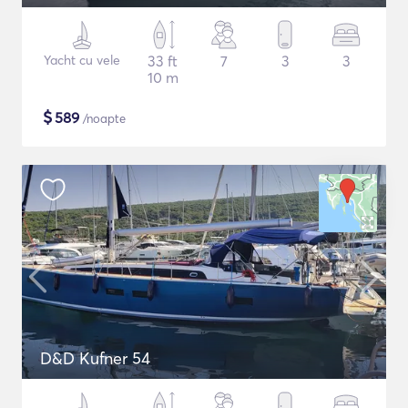
Yacht cu vele
33 ft
7
3
3
10 m
$
589
/noapte
D&D Kufner 54