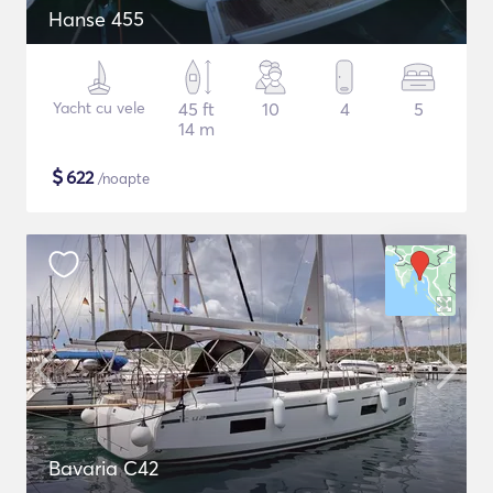
Hanse 455
Yacht cu vele
45 ft
10
4
5
14 m
$
622
/noapte
Bavaria C42