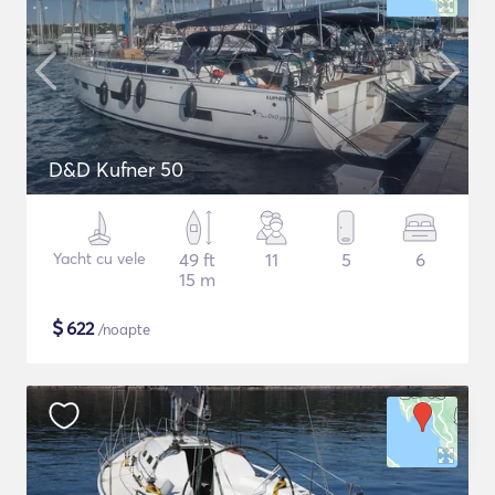
D&D Kufner 50
Yacht cu vele
49 ft
11
5
6
15 m
$
622
/noapte