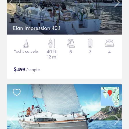
Elan Impression 40.1
Yacht cu vele
40 ft
8
3
4
12 m
$
499
/noapte