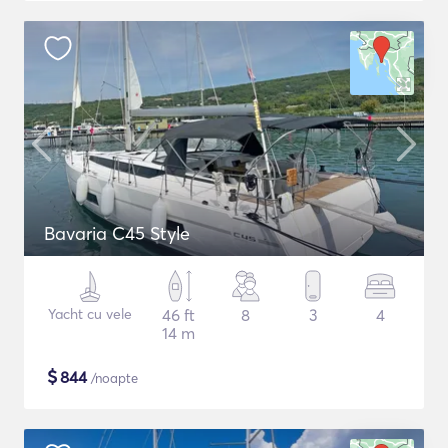
Bavaria C45 Style
Yacht cu vele
46 ft
8
3
4
14 m
$
844
/noapte