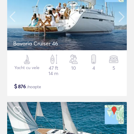
Bavaria Cruiser 46
Yacht cu vele
47 ft
10
4
5
14 m
$
876
/noapte