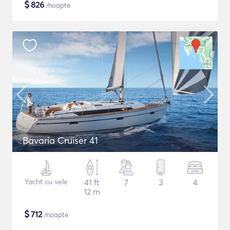
$
826
/noapte
Bavaria Cruiser 41
Yacht cu vele
41 ft
7
3
4
12 m
$
712
/noapte