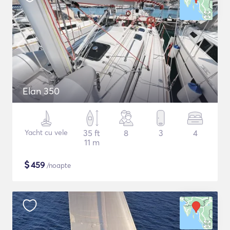
Elan 350
Yacht cu vele
35 ft
8
3
4
11 m
$
459
/noapte