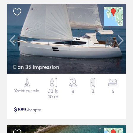
Elan 35 Impression
Yacht cu vele
33 ft
8
3
5
10 m
$
589
/noapte