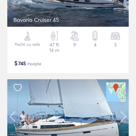
Bavaria Cruiser 45
Yacht cu vele
47 ft
9
4
5
14 m
$
745
/noapte