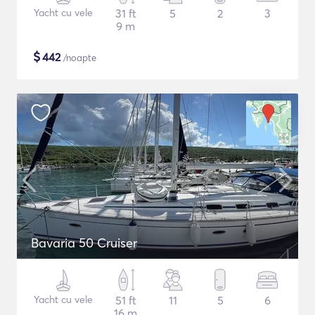
Yacht cu vele
31 ft
5
2
3
9 m
$
442
/noapte
Bavaria 50 Cruiser
Yacht cu vele
51 ft
11
5
6
16 m