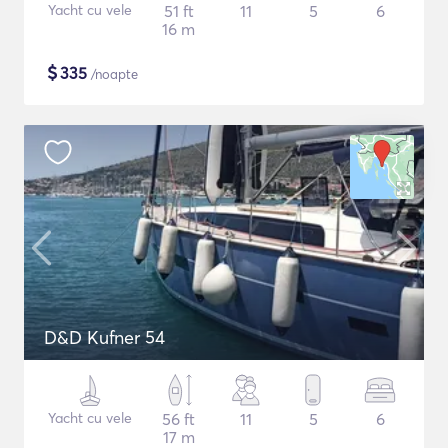
Yacht cu vele
51 ft
11
5
6
16 m
$
335
/noapte
D&D Kufner 54
Yacht cu vele
56 ft
11
5
6
17 m