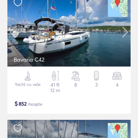
Bavaria C42
Yacht cu vele
41 ft
8
3
4
12 m
$
852
/noapte