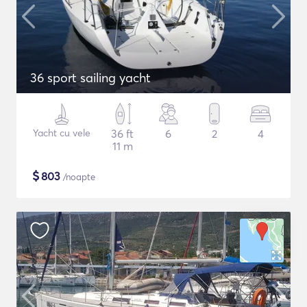
36 sport sailing yacht
Yacht cu vele
36 ft
6
2
4
11 m
$
803
/noapte