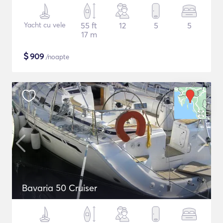
Yacht cu vele
55 ft
12
5
5
17 m
$
909
/noapte
Bavaria 50 Cruiser