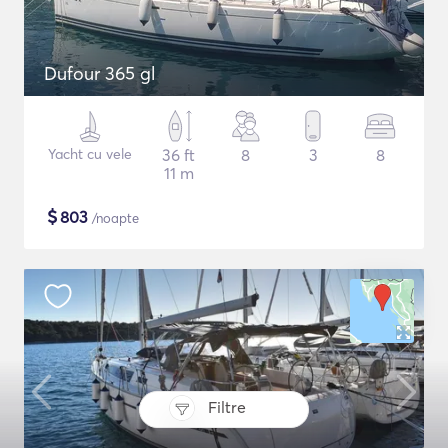
Dufour 365 gl
Yacht cu vele
36 ft
8
3
8
11 m
$
803
/noapte
Filtre