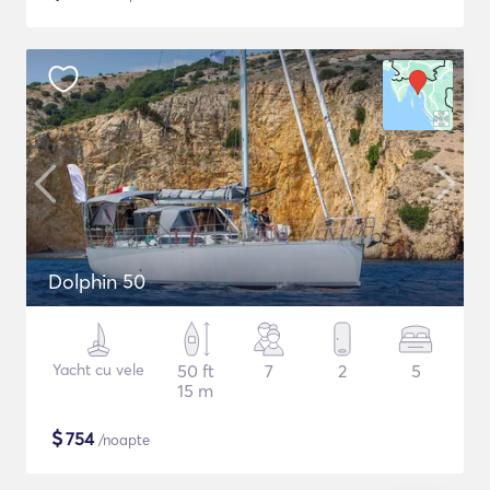
Dolphin 50
Yacht cu vele
50 ft
7
2
5
15 m
$
754
/noapte