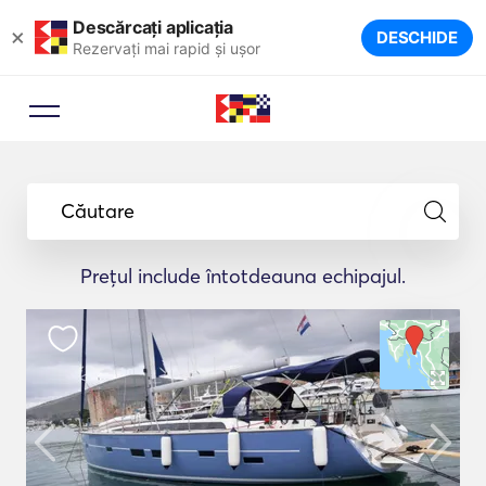
Descărcați aplicația
×
DESCHIDE
Rezervați mai rapid și ușor
Căutare
Prețul include întotdeauna echipajul.