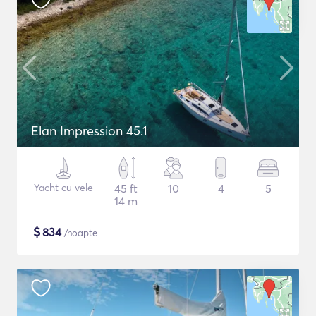
Elan Impression 45.1
Yacht cu vele
45 ft
10
4
5
14 m
$
834
/noapte