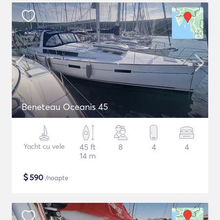
Beneteau Oceanis 45
Yacht cu vele
45 ft
8
4
4
14 m
$
590
/noapte