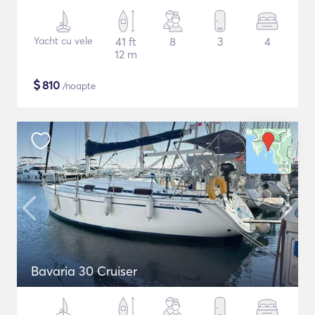
Yacht cu vele
41 ft
8
3
4
12 m
$
810
/noapte
Bavaria 30 Cruiser