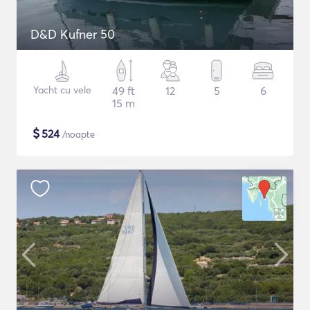
D&D Kufner 50
Yacht cu vele
49 ft
12
5
6
15 m
$
524
/noapte