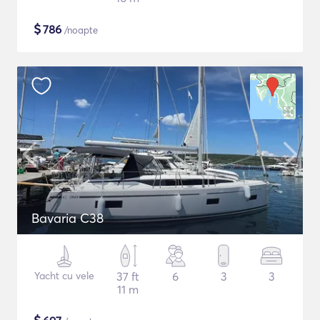
$
786
/noapte
Bavaria C38
Yacht cu vele
37 ft
6
3
3
11 m