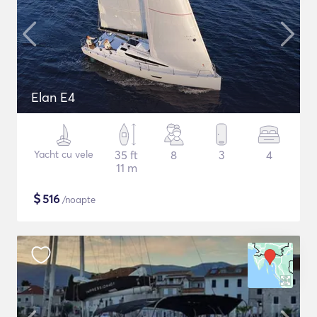
Elan E4
Yacht cu vele
35 ft
8
3
4
11 m
$
516
/noapte