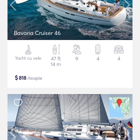
Bavaria Cruiser 46
Yacht cu vele
47 ft
9
4
4
14 m
$
818
/noapte