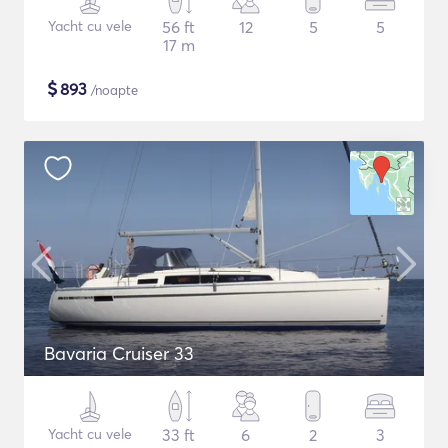
Yacht cu vele
56 ft
12
5
5
17 m
$
893
/noapte
Bavaria Cruiser 33
Yacht cu vele
33 ft
6
2
3