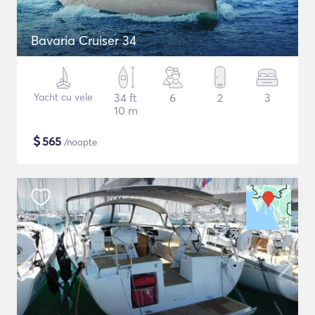
Bavaria Cruiser 34
Yacht cu vele
34 ft
6
2
3
10 m
$
565
/noapte