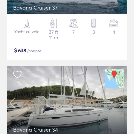
Bavaria Cruiser 37
Yacht cu vele
37 ft
7
3
4
11 m
$
638
/noapte
Bavaria Cruiser 34