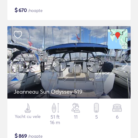
$
670
/noapte
Jeanneau Sun Odyssey 519
Yacht cu vele
51 ft
11
5
6
16 m
$
869
/noapte