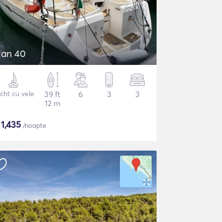
lan 40
cht cu vele
39 ft
6
3
3
12 m
$
1,435
/noapte