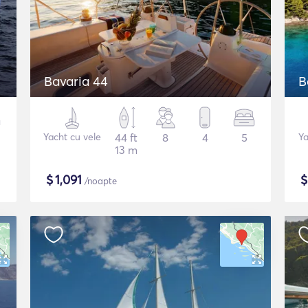
Bavaria 44
B
Yacht cu vele
44 ft
8
4
5
Ya
13 m
$
1,091
/noapte