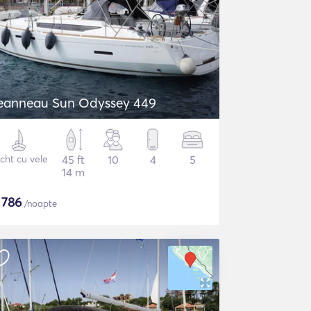
eanneau Sun Odyssey 449
cht cu vele
45 ft
10
4
5
14 m
$
786
/noapte