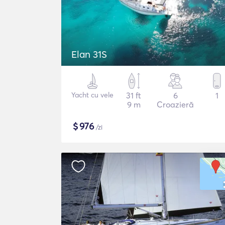
Elan 31S
Yacht cu vele
31 ft
6
1
9 m
Croazieră
$
976
/zi