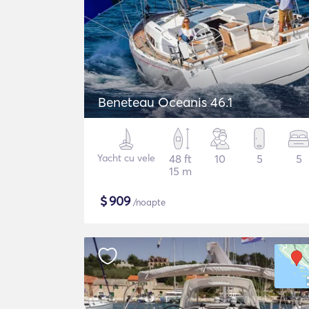
Beneteau Oceanis 46.1
Yacht cu vele
48 ft
10
5
5
15 m
$
909
/noapte