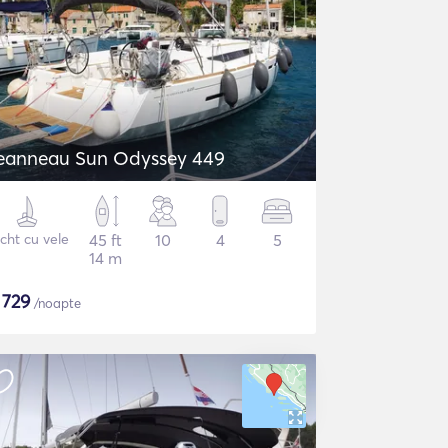
eanneau Sun Odyssey 449
cht cu vele
45 ft
10
4
5
14 m
$
729
/noapte