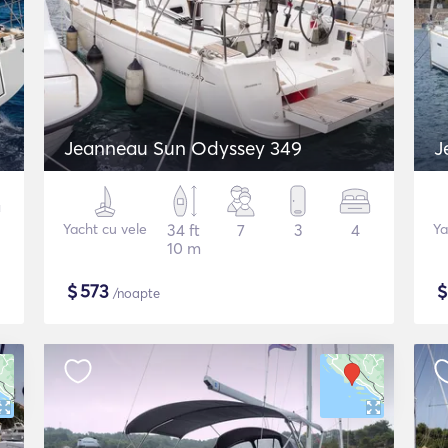
Jeanneau Sun Odyssey 349
J
Yacht cu vele
34 ft
7
3
4
Ya
10 m
$
573
/noapte