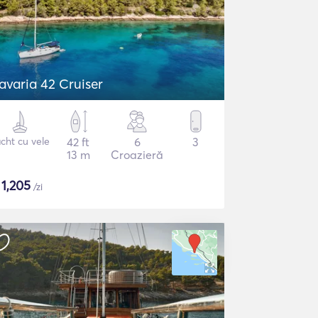
avaria 42 Cruiser
cht cu vele
42 ft
6
3
13 m
Croazieră
$
1,205
/zi