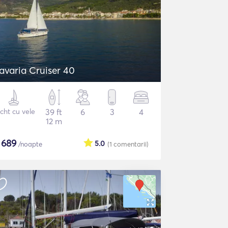
avaria Cruiser 40
cht cu vele
39 ft
6
3
4
12 m
$
689
5.0
/noapte
(1
comentarii
)