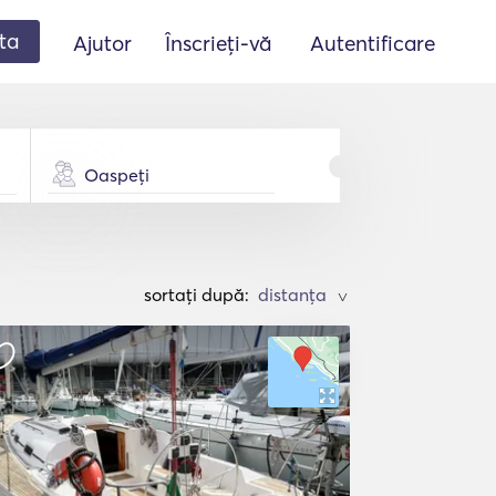
ta
Ajutor
Înscrieți-vă
Autentificare
Oaspeți
sortați după:
>