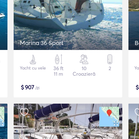
Marina 36 Sport
B
Yacht cu vele
36 ft
10
2
Ya
11 m
Croazieră
$
907
/zi