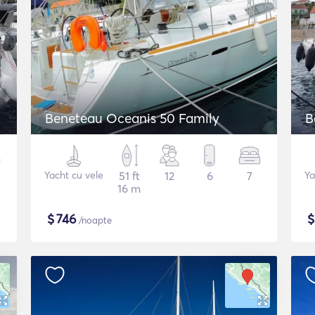
Beneteau Oceanis 50 Family
B
Yacht cu vele
51 ft
12
6
7
Ya
16 m
$
746
/noapte