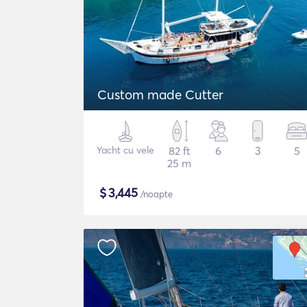
Custom made Cutter
Yacht cu vele
82 ft
6
3
5
25 m
$
3,445
/noapte