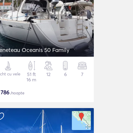
eneteau Oceanis 50 Family
cht cu vele
51 ft
12
6
7
16 m
$
786
/noapte