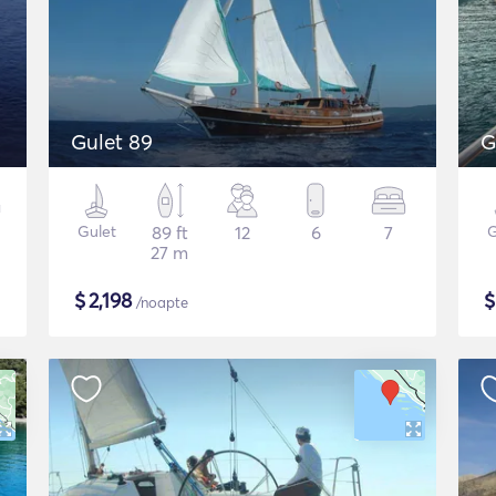
Gulet 89
G
Gulet
89 ft
12
6
7
G
27 m
$
2,198
/noapte