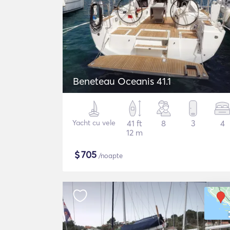
Beneteau Oceanis 41.1
Yacht cu vele
41 ft
8
3
4
12 m
$
705
/noapte