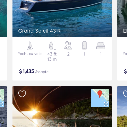
Grand Soleil 43 R
E
Yacht cu vele
43 ft
2
1
1
Ya
13 m
$
1,435
/noapte