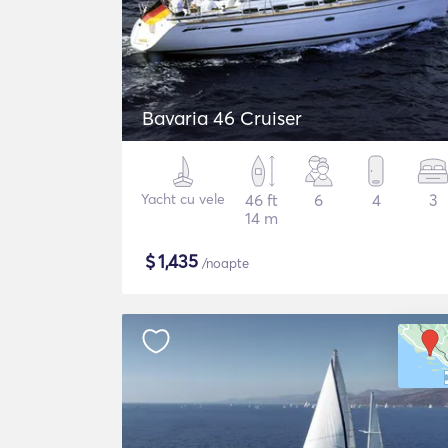
Bavaria 46 Cruiser
Yacht cu vele
46 ft
6
4
3
14 m
$
1,435
/noapte