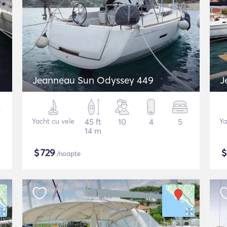
Jeanneau Sun Odyssey 449
J
Yacht cu vele
45 ft
10
4
5
Ya
14 m
$
729
/noapte