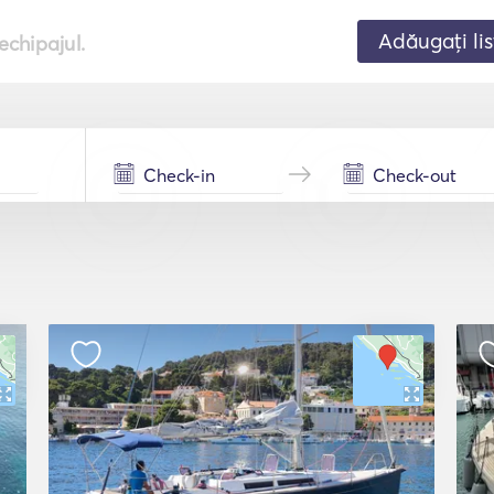
Adăugați lis
echipajul.