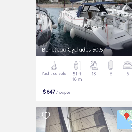
Beneteau Cyclades 50.5
Yacht cu vele
51 ft
13
6
6
16 m
$
647
/noapte