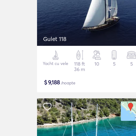
Gulet 118
Yacht cu vele
118 ft
10
5
5
36 m
$
9,188
/noapte