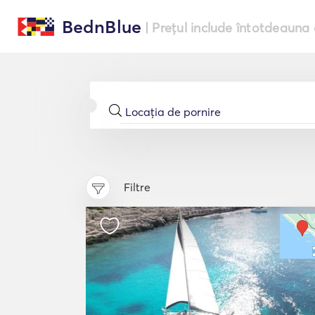
BednBlue
| Prețul include întotdeauna 
Filtre