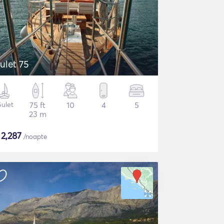
ulet 75
ulet
75 ft
10
4
5
23 m
$
2,287
/noapte