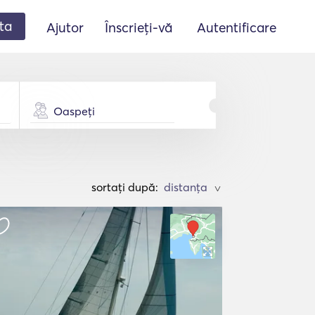
ta
Ajutor
Înscrieți-vă
Autentificare
Oaspeți
sortați după:
>