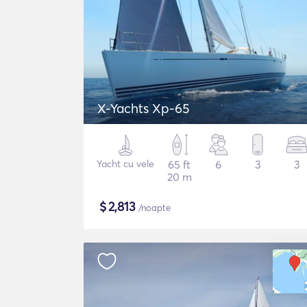
X-Yachts Xp-65
Yacht cu vele
65 ft
6
3
3
20 m
$
2,813
/noapte