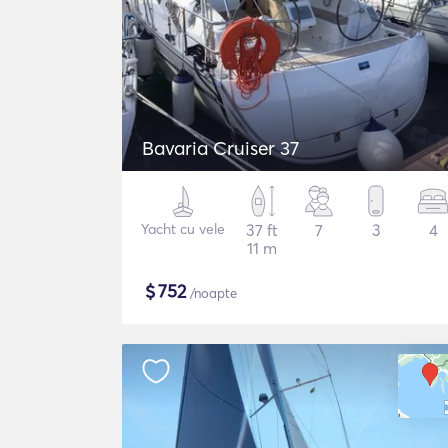
Bavaria Cruiser 37
Yacht cu vele
37 ft
7
3
4
11 m
$
752
/noapte