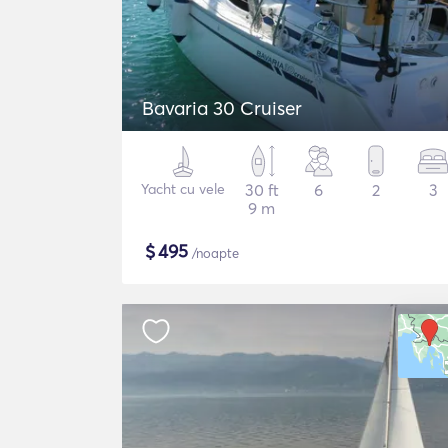
Bavaria 30 Cruiser
Yacht cu vele
30 ft
6
2
3
9 m
$
495
/noapte