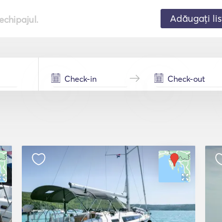
Adăugați lis
echipajul.