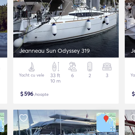
Jeanneau Sun Odyssey 319
J
Yacht cu vele
33 ft
6
2
3
Ya
10 m
$
596
/noapte