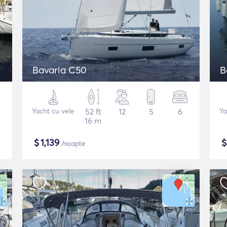
Bavaria C50
B
Yacht cu vele
52 ft
12
5
6
Ya
16 m
$
1,139
/noapte