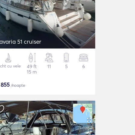
avaria 51 cruiser
cht cu vele
49 ft
11
5
6
15 m
$
855
/noapte