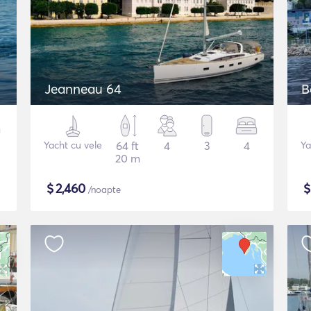
Jeanneau 64
B
Yacht cu vele
64 ft
4
3
4
Ya
20 m
$
2,460
/noapte