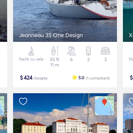
Jeanneau 35 One Design
X
Yacht cu vele
35 ft
6
2
3
Ya
11 m
$
424
5.0
/noapte
(1
comentarii
)