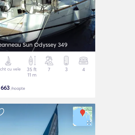
eanneau Sun Odyssey 349
cht cu vele
35 ft
7
3
4
11 m
$
663
/noapte