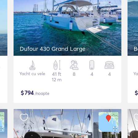
Dufour 430 Grand Large
B
Yacht cu vele
41 ft
8
4
4
Ya
12 m
$
794
/noapte