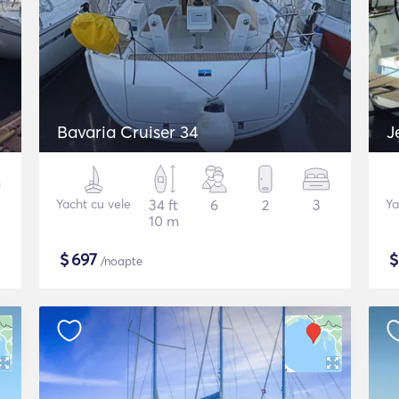
Bavaria Cruiser 34
J
Yacht cu vele
34 ft
6
2
3
Ya
10 m
$
697
/noapte