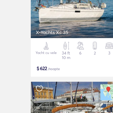
X-Yachts Xc 35
Yacht cu vele
34 ft
6
2
3
10 m
$
622
/noapte