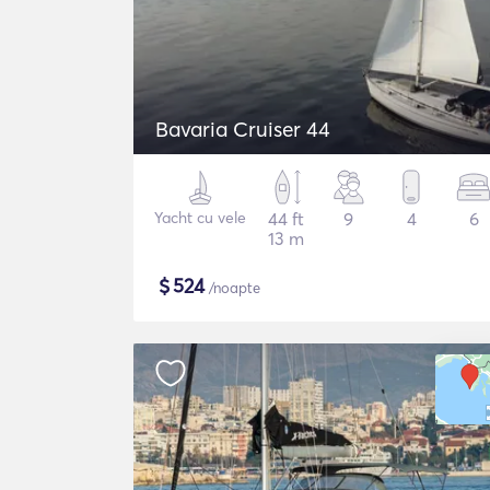
Bavaria Cruiser 44
Yacht cu vele
44 ft
9
4
6
13 m
$
524
/noapte