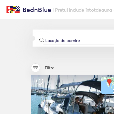
BednBlue
| Prețul include întotdeauna 
Filtre