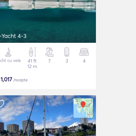
-Yacht 4-3
cht cu vele
41 ft
7
3
4
12 m
$
1,017
/noapte