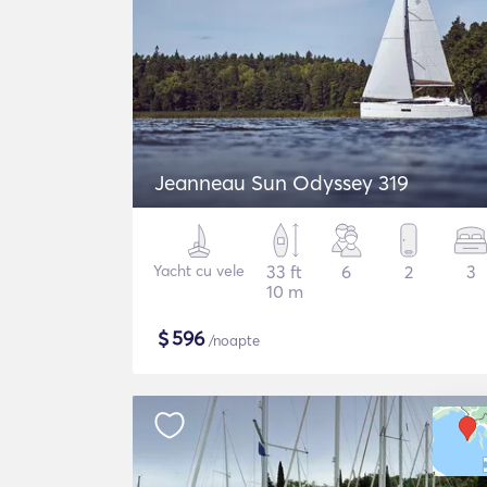
Jeanneau Sun Odyssey 319
Yacht cu vele
33 ft
6
2
3
10 m
$
596
/noapte