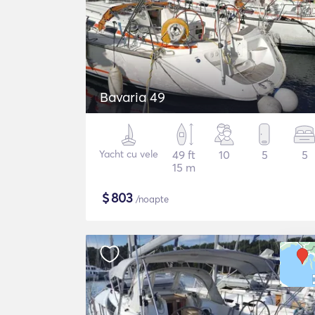
Bavaria 49
Yacht cu vele
49 ft
10
5
5
15 m
$
803
/noapte