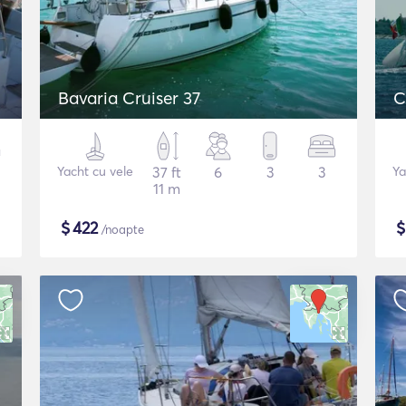
Bavaria Cruiser 37
C
Yacht cu vele
37 ft
6
3
3
Ya
11 m
$
422
/noapte