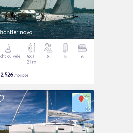
hantier naval
cht cu vele
68 ft
8
5
6
21 m
$
2,526
/noapte