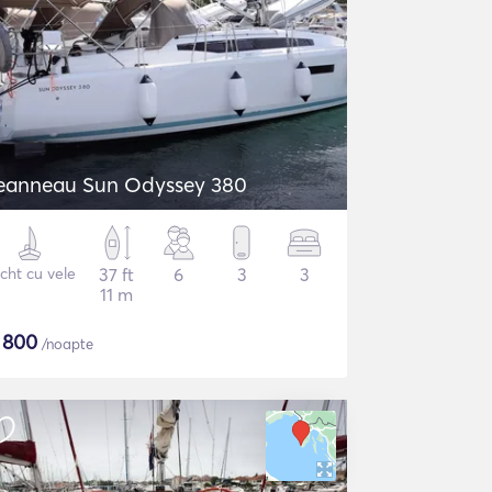
eanneau Sun Odyssey 380
cht cu vele
37 ft
6
3
3
11 m
$
800
/noapte