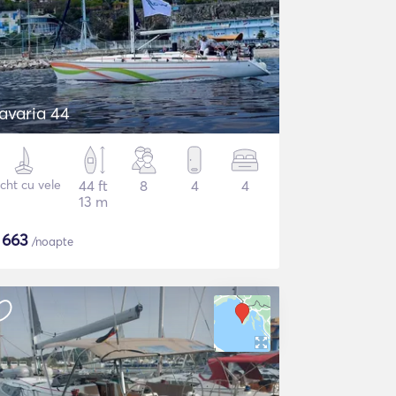
avaria 44
cht cu vele
44 ft
8
4
4
13 m
$
663
/noapte