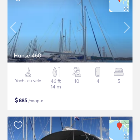
Hanse 460
Yacht cu vele
46 ft
10
4
5
14 m
$
885
/noapte