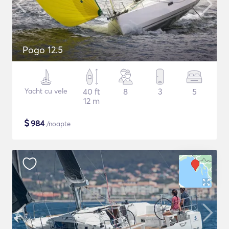
Pogo 12.5
Yacht cu vele
40 ft
8
3
5
12 m
$
984
/noapte