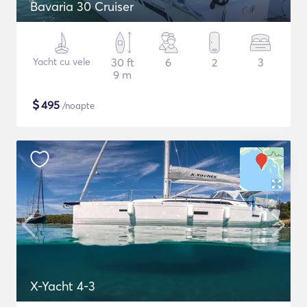
Bavaria 30 Cruiser
Yacht cu vele
30 ft
6
2
3
9 m
$
495
/noapte
X-Yacht 4-3