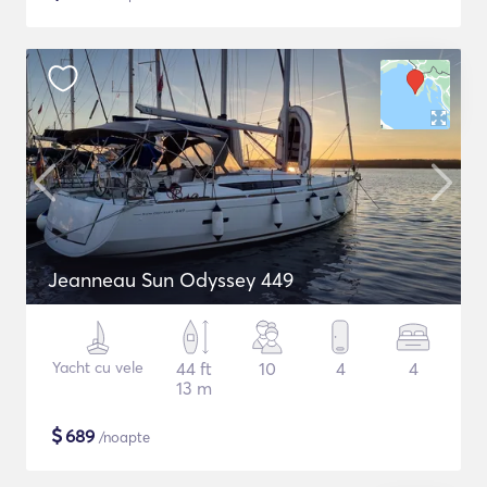
Jeanneau Sun Odyssey 449
Yacht cu vele
44 ft
10
4
4
13 m
$
689
/noapte