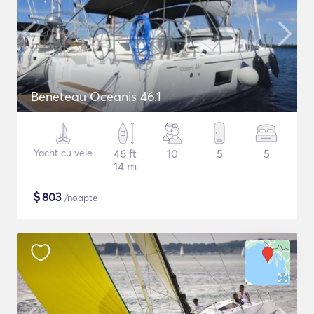
Beneteau Oceanis 46.1
Yacht cu vele
46 ft
10
5
5
14 m
$
803
/noapte