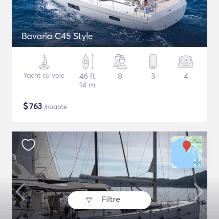
Bavaria C45 Style
Yacht cu vele
46 ft
8
3
4
14 m
$
763
/noapte
Filtre