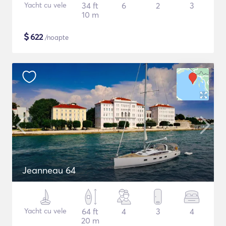
Yacht cu vele
34 ft
6
2
3
10 m
$
622
/noapte
Jeanneau 64
Yacht cu vele
64 ft
4
3
4
20 m