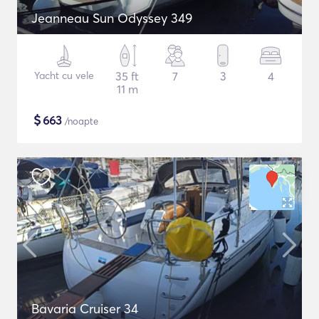
Jeanneau Sun Odyssey 349
Yacht cu vele
35 ft
7
3
4
11 m
$
663
/noapte
Bavaria Cruiser 34