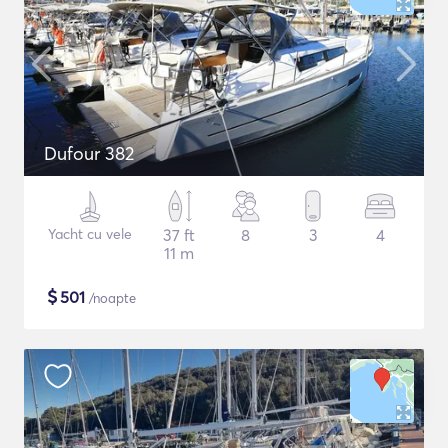
Dufour 382
Yacht cu vele
37 ft
8
3
4
11 m
$
501
/noapte