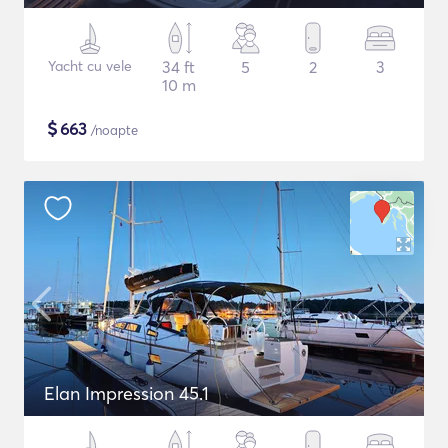
Yacht cu vele
34 ft
5
2
3
10 m
$
663
/noapte
Elan Impression 45.1