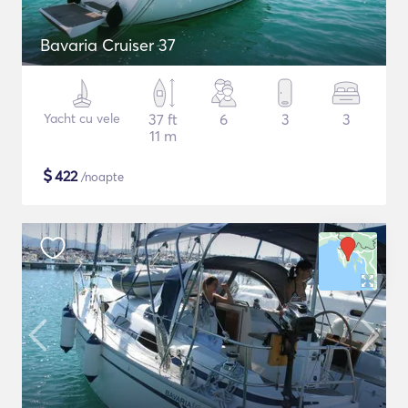
Bavaria Cruiser 37
Yacht cu vele
37 ft
6
3
3
11 m
$
422
/noapte