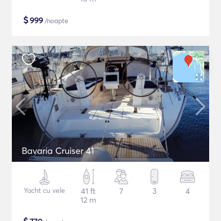
$
999
/noapte
Bavaria Cruiser 41
Yacht cu vele
41 ft
7
3
4
12 m