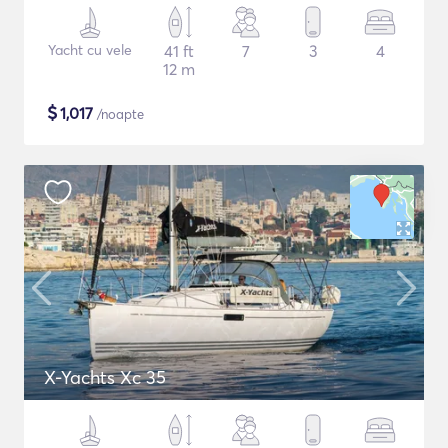
Yacht cu vele
41 ft
7
3
4
12 m
$
1,017
/noapte
X-Yachts Xc 35