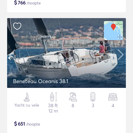
$
766
/noapte
Beneteau Oceanis 38.1
Yacht cu vele
38 ft
8
3
4
12 m
$
651
/noapte