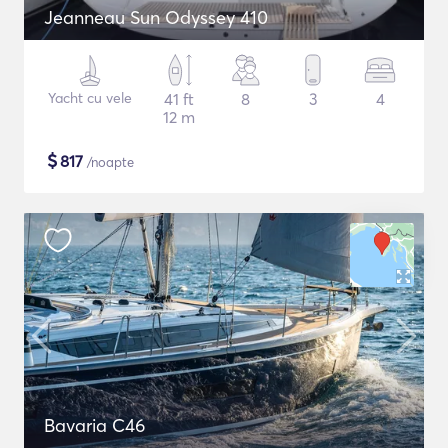
Jeanneau Sun Odyssey 410
Yacht cu vele
41 ft
8
3
4
12 m
$
817
/noapte
Bavaria C46