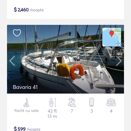
$
2,460
/noapte
Bavaria 41
Yacht cu vele
42 ft
7
3
4
13 m
$
599
/noapte