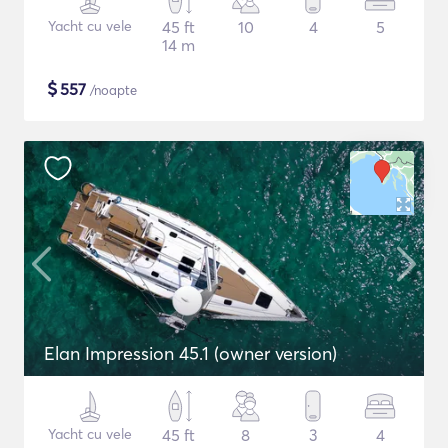
Yacht cu vele
45 ft
10
4
5
14 m
$
557
/noapte
Elan Impression 45.1 (owner version)
Yacht cu vele
45 ft
8
3
4