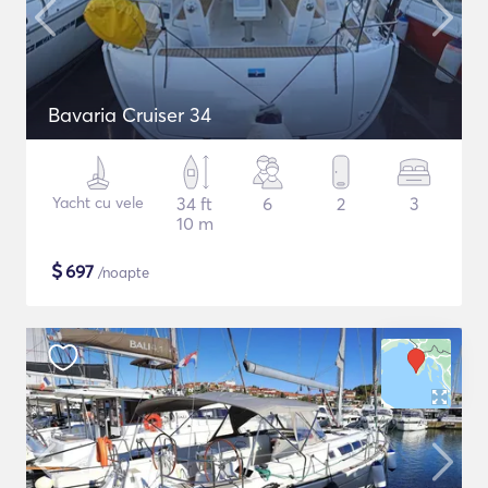
Bavaria Cruiser 34
Yacht cu vele
34 ft
6
2
3
10 m
$
697
/noapte