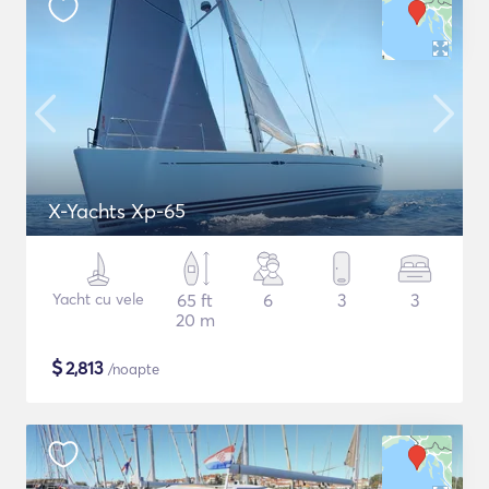
X-Yachts Xp-65
Yacht cu vele
65 ft
6
3
3
20 m
$
2,813
/noapte