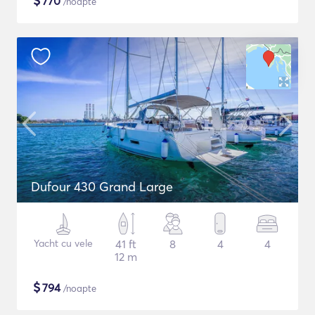
$
770
/noapte
Dufour 430 Grand Large
Yacht cu vele
41 ft
8
4
4
12 m
$
794
/noapte