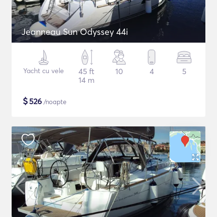
Jeanneau Sun Odyssey 44i
Yacht cu vele
45 ft
10
4
5
14 m
$
526
/noapte