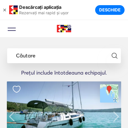
Descărcați aplicația
×
DESCHIDE
Rezervați mai rapid și ușor
Căutare
Prețul include întotdeauna echipajul.