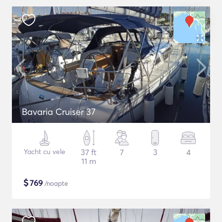
Bavaria Cruiser 37
Yacht cu vele
37 ft
7
3
4
11 m
$
769
/noapte