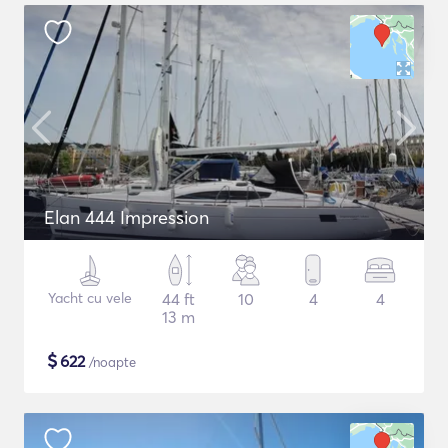
Elan 444 Impression
Yacht cu vele
44 ft
10
4
4
13 m
$
622
/noapte