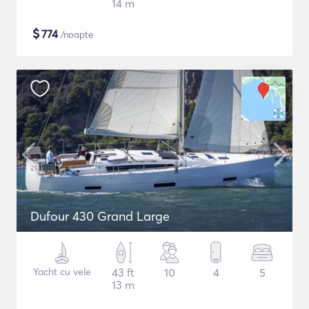
14 m
$
774
/noapte
Dufour 430 Grand Large
Yacht cu vele
43 ft
10
4
5
13 m