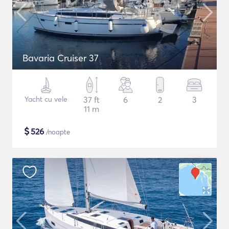
Bavaria Cruiser 37
Yacht cu vele
37 ft
6
2
3
11 m
$
526
/noapte