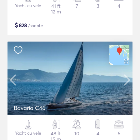
Yacht cu vele
41 ft
7
3
4
12 m
$
828
/noapte
Bavaria C46
Yacht cu vele
48 ft
10
4
6
15 m