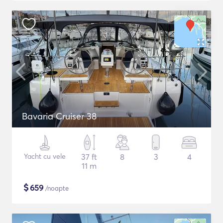
Bavaria Cruiser 38
Yacht cu vele
37 ft
8
3
4
11 m
$
659
/noapte