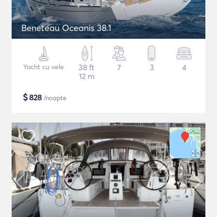
Beneteau Oceanis 38.1
Yacht cu vele
38 ft
7
3
4
12 m
$
828
/noapte