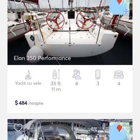
Elan 350 Performance
Yacht cu vele
35 ft
8
3
4
11 m
$
484
/noapte