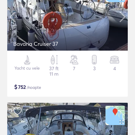
Bavaria Cruiser 37
Yacht cu vele
37 ft
7
3
4
11 m
$
752
/noapte