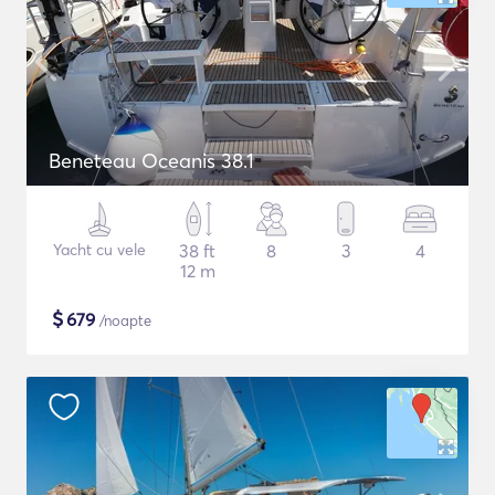
Beneteau Oceanis 38.1
Yacht cu vele
38 ft
8
3
4
12 m
$
679
/noapte