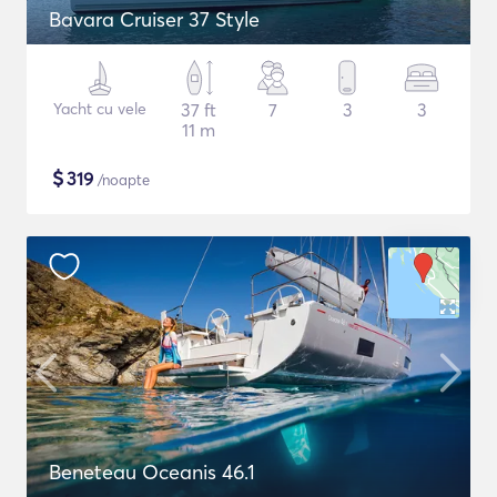
Bavara Cruiser 37 Style
Yacht cu vele
37 ft
7
3
3
11 m
$
319
/noapte
Beneteau Oceanis 46.1