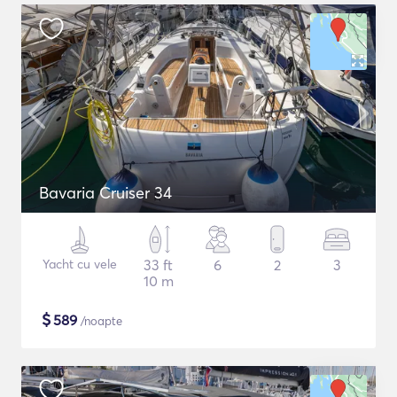
Bavaria Cruiser 34
Yacht cu vele
33 ft
6
2
3
10 m
$
589
/noapte