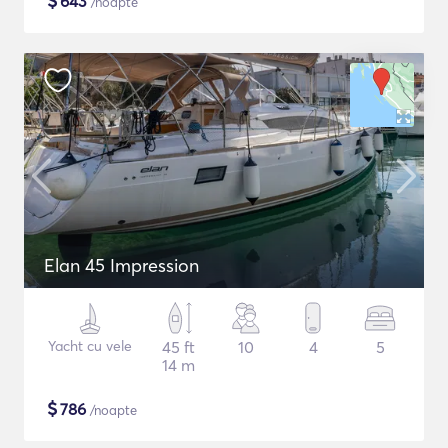
$
643
/noapte
Elan 45 Impression
Yacht cu vele
45 ft
10
4
5
14 m
$
786
/noapte