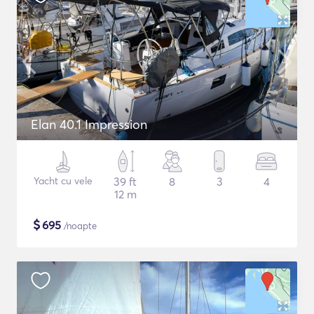
Elan 40.1 Impression
Yacht cu vele
39 ft
8
3
4
12 m
$
695
/noapte