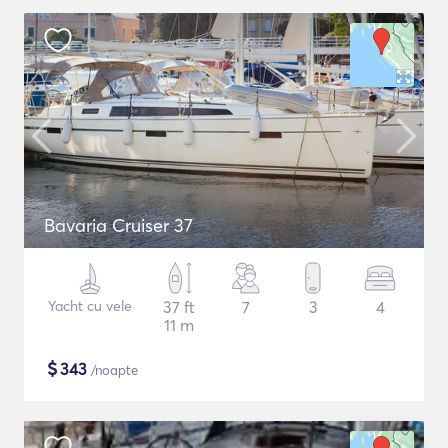
Bavaria Cruiser 37
Yacht cu vele
37 ft
7
3
4
11 m
$
343
/noapte