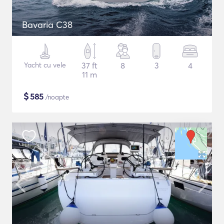
Bavaria C38
Yacht cu vele
37 ft
8
3
4
11 m
$
585
/noapte