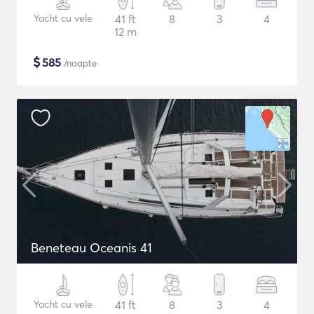
Yacht cu vele
41 ft
8
3
4
12 m
$
585
/noapte
Beneteau Oceanis 41
Yacht cu vele
41 ft
8
3
4