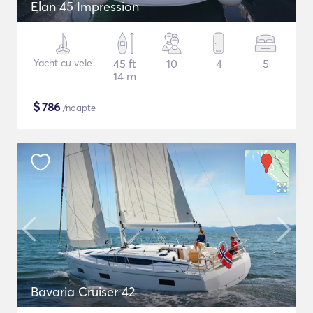
Elan 45 Impression
Yacht cu vele
45 ft
10
4
5
14 m
$
786
/noapte
Bavaria Cruiser 42