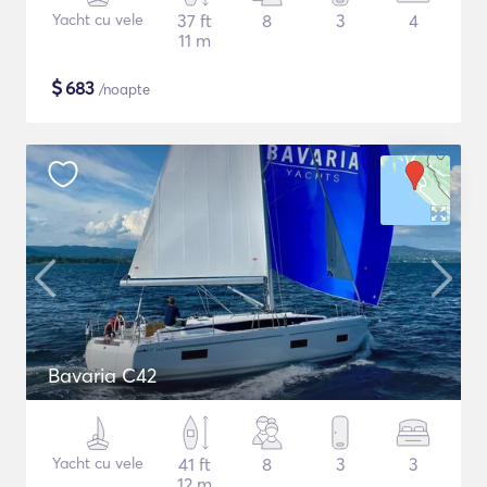
Yacht cu vele
37 ft
8
3
4
11 m
$
683
/noapte
Bavaria C42
Yacht cu vele
41 ft
8
3
3
12 m