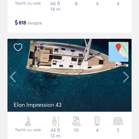
Yacht cu vele
46 ft
8
4
4
14 m
$
818
/noapte
Elan Impression 43
Yacht cu vele
44 ft
10
4
5
13 m