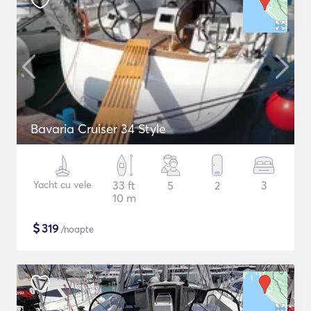
Bavaria Cruiser 34 Style
Yacht cu vele
33 ft
5
2
3
10 m
$
319
/noapte