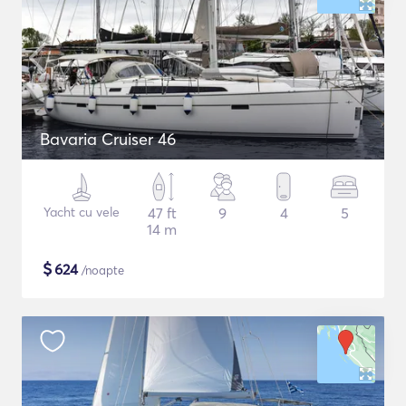
Bavaria Cruiser 46
Yacht cu vele
47 ft
9
4
5
14 m
$
624
/noapte