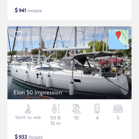
$
941
/noapte
Elan 50 Impression
Yacht cu vele
50 ft
10
4
5
15 m
$
933
/noapte