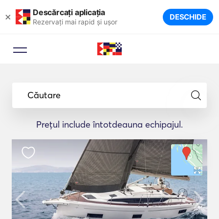
Descărcați aplicația
×
DESCHIDE
Rezervați mai rapid și ușor
Căutare
Prețul include întotdeauna echipajul.