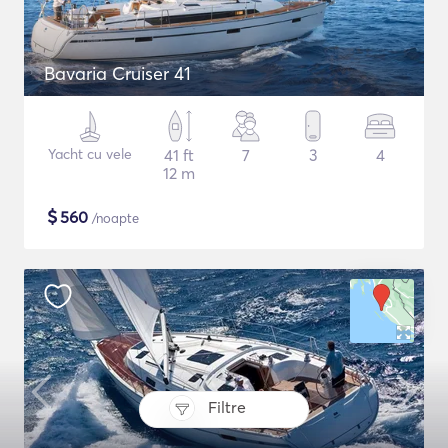
Bavaria Cruiser 41
Yacht cu vele
41 ft
7
3
4
12 m
$
560
/noapte
Filtre