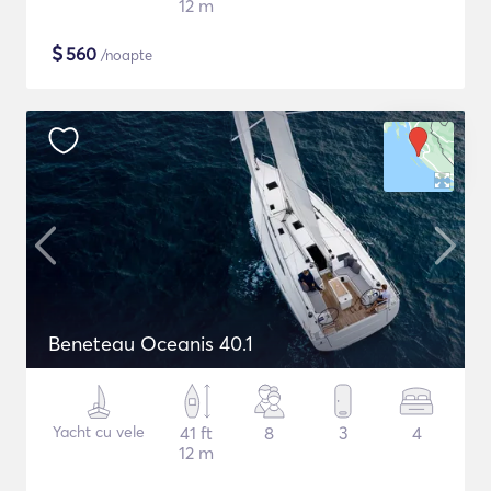
12 m
$
560
/noapte
Beneteau Oceanis 40.1
Yacht cu vele
41 ft
8
3
4
12 m