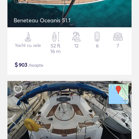
Beneteau Oceanis 51.1
Yacht cu vele
52 ft
12
6
7
16 m
$
903
/noapte