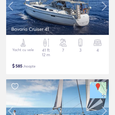
Bavaria Cruiser 41
Yacht cu vele
41 ft
7
3
4
12 m
$
585
/noapte