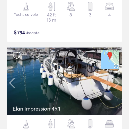
Yacht cu vele
42 ft
8
3
4
13 m
$
794
/noapte
Elan Impression 45.1