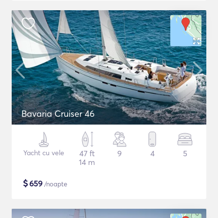
Bavaria Cruiser 46
Yacht cu vele
47 ft
9
4
5
14 m
$
659
/noapte