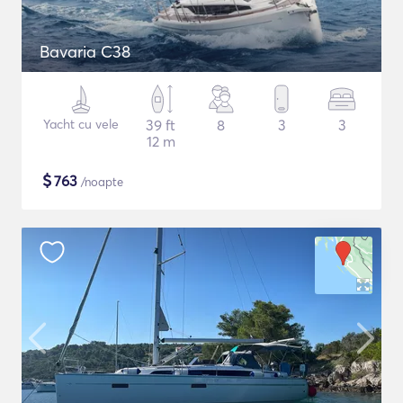
Bavaria C38
Yacht cu vele
39 ft
8
3
3
12 m
$
763
/noapte