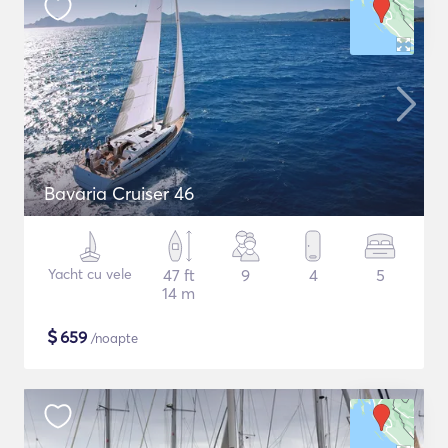
Bavaria Cruiser 46
Yacht cu vele
47 ft
9
4
5
14 m
$
659
/noapte