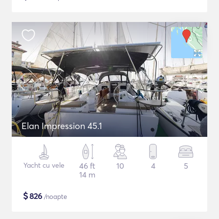
Elan Impression 45.1
Yacht cu vele
46 ft
10
4
5
14 m
$
826
/noapte