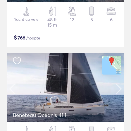
Yacht cu vele
48 ft
12
5
6
15 m
$
766
/noapte
Beneteau Oceanis 41.1