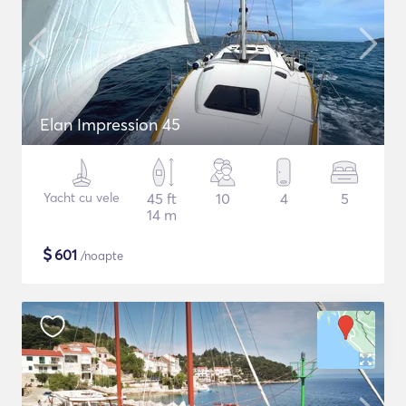
Elan Impression 45
Yacht cu vele
45 ft
10
4
5
14 m
$
601
/noapte