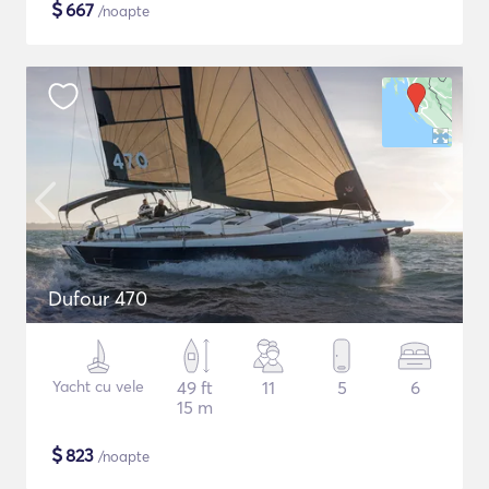
$
667
/noapte
Dufour 470
Yacht cu vele
49 ft
11
5
6
15 m
$
823
/noapte