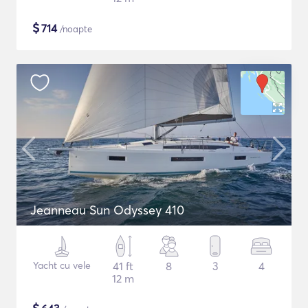
$
714
/noapte
Jeanneau Sun Odyssey 410
Yacht cu vele
41 ft
8
3
4
12 m