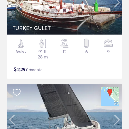
TURKEY GULET
Gulet
91 ft
12
6
9
28 m
$
2,297
/noapte