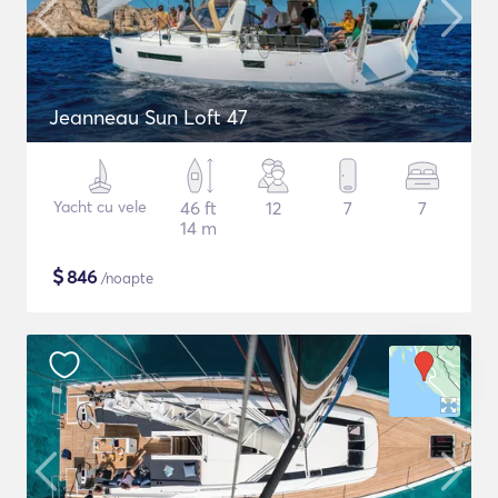
Jeanneau Sun Loft 47
Yacht cu vele
46 ft
12
7
7
14 m
$
846
/noapte