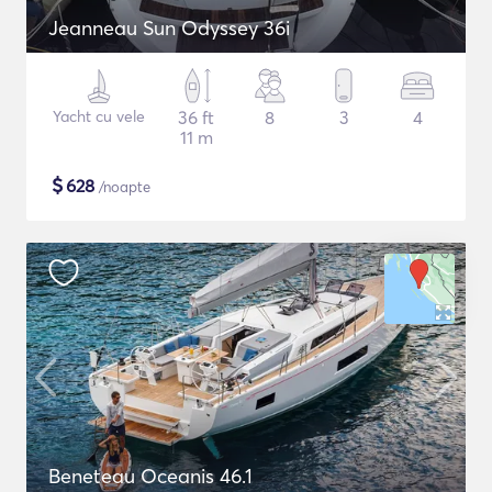
Jeanneau Sun Odyssey 36i
Yacht cu vele
36 ft
8
3
4
11 m
$
628
/noapte
Beneteau Oceanis 46.1