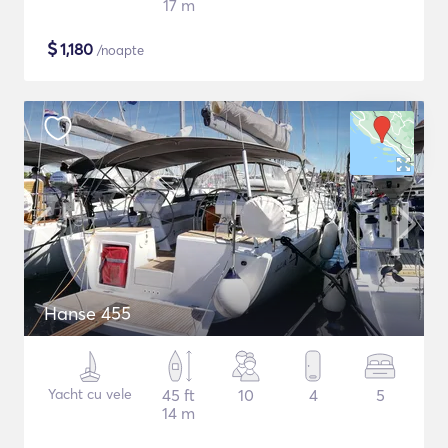
17 m
$
1,180
/noapte
Hanse 455
Yacht cu vele
45 ft
10
4
5
14 m