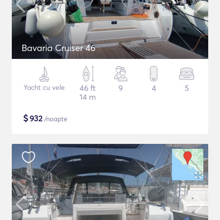
Bavaria Cruiser 46
Yacht cu vele
46 ft
9
4
5
14 m
$
932
/noapte