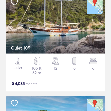
Gulet 105
Gulet
105 ft
12
6
6
32 m
$
4,085
/noapte