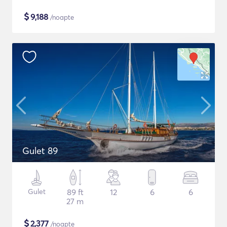
$
9,188
/noapte
Gulet 89
Gulet
89 ft
12
6
6
27 m
$
2,377
/noapte