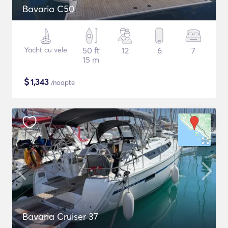
Bavaria C50
Yacht cu vele
50 ft
12
6
7
15 m
$
1,343
/noapte
Bavaria Cruiser 37