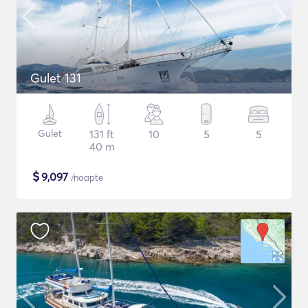
Gulet 131
Gulet
131 ft
10
5
5
40 m
$
9,097
/noapte