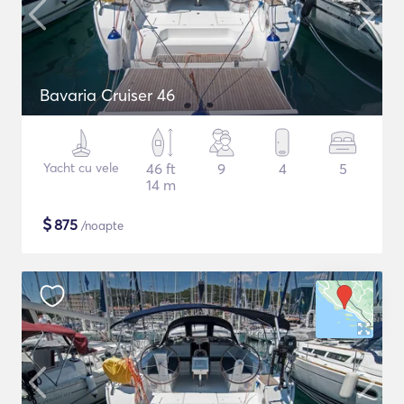
Bavaria Cruiser 46
Yacht cu vele
46 ft
9
4
5
14 m
$
875
/noapte