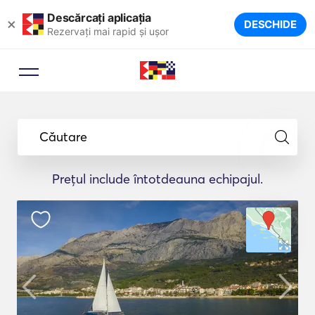
Descărcați aplicația
×
DESCHIDE
Rezervați mai rapid și ușor
Căutare
Prețul include întotdeauna echipajul.