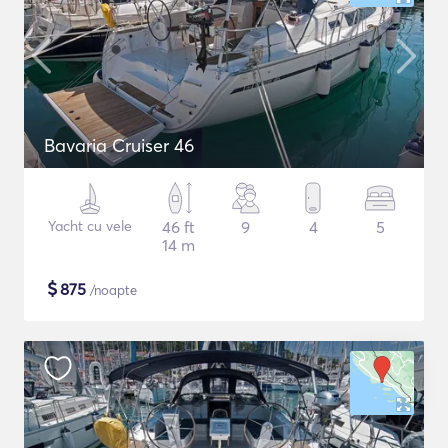
Bavaria Cruiser 46
Yacht cu vele
46 ft
9
4
5
14 m
$
875
/noapte