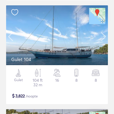
Gulet 104
Gulet
104 ft
16
8
8
32 m
$
3,822
/noapte