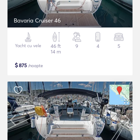
Bavaria Cruiser 46
Yacht cu vele
46 ft
9
4
5
14 m
$
875
/noapte