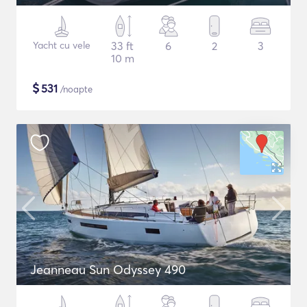
Yacht cu vele
33 ft
6
2
3
10 m
$
531
/noapte
Jeanneau Sun Odyssey 490