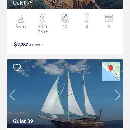
Gulet 75
Gulet
75 ft
10
4
5
23 m
$
2,287
/noapte
Gulet 89