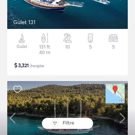
Gulet 131
Gulet
131 ft
10
5
5
40 m
$
3,321
/noapte
Filtre