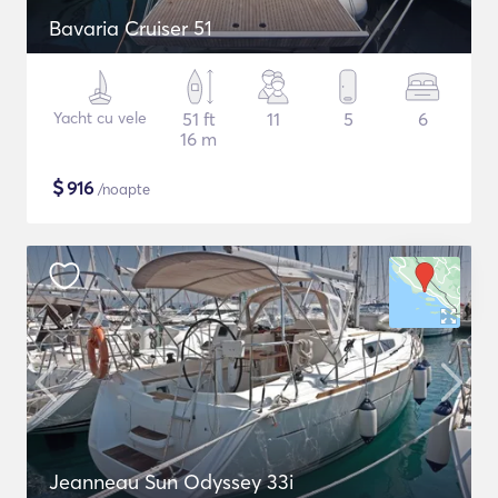
Bavaria Cruiser 51
Yacht cu vele
51 ft
11
5
6
16 m
$
916
/noapte
Jeanneau Sun Odyssey 33i