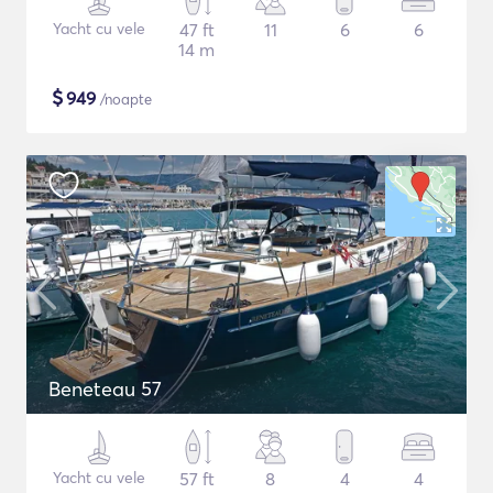
Yacht cu vele
47 ft
11
6
6
14 m
$
949
/noapte
Beneteau 57
Yacht cu vele
57 ft
8
4
4