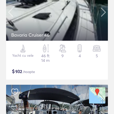
Bavaria Cruiser 46
Yacht cu vele
46 ft
9
4
5
14 m
$
932
/noapte