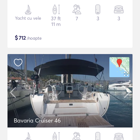
Yacht cu vele
37 ft
7
3
3
11 m
$
712
/noapte
Bavaria Cruiser 46