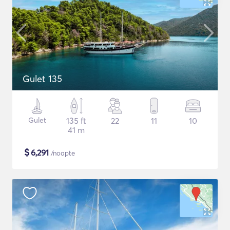
Gulet 135
Gulet
135 ft
22
11
10
41 m
$
6,291
/noapte