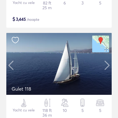
Yacht cu vele
82 ft
6
3
5
25 m
$
3,445
/noapte
Gulet 118
Yacht cu vele
118 ft
10
5
5
36 m