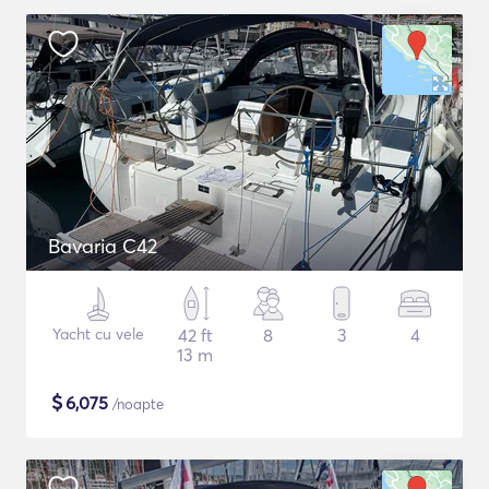
Bavaria C42
Yacht cu vele
42 ft
8
3
4
13 m
$
6,075
/noapte