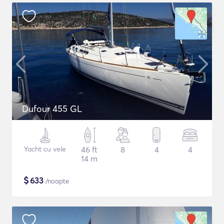
Dufour 455 GL
Yacht cu vele
46 ft
8
4
4
14 m
$
633
/noapte