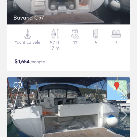
Bavaria C57
Yacht cu vele
57 ft
12
6
7
17 m
$
1,654
/noapte