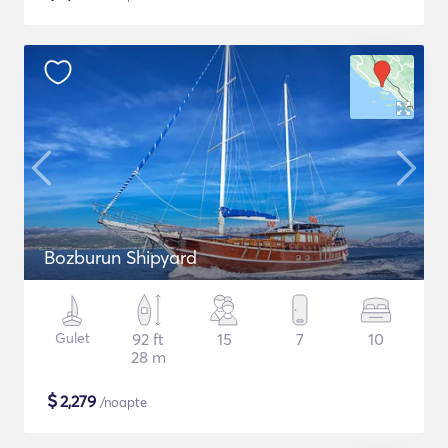
Bozburun Shipyard
Gulet
92 ft
15
7
10
28 m
$
2,279
/noapte