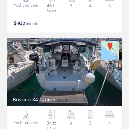
Yacht cu vele
46 ft
9
4
5
14 m
$
932
/noapte
Bavaria 34 Cruiser
Yacht cu vele
34 ft
8
3
4
10 m