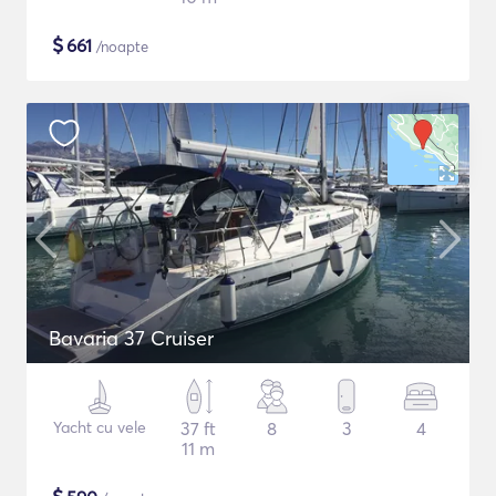
$
661
/noapte
Bavaria 37 Cruiser
Yacht cu vele
37 ft
8
3
4
11 m