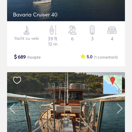
Bavaria Cruiser 40
Yacht cu vele
39 ft
6
3
4
12 m
$
689
5.0
/noapte
(1
comentarii
)