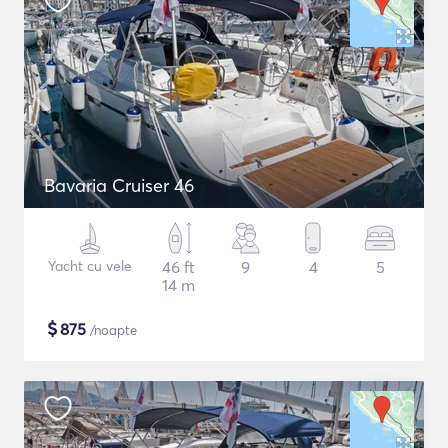
Bavaria Cruiser 46
Yacht cu vele
46 ft
9
4
5
14 m
$
875
/noapte