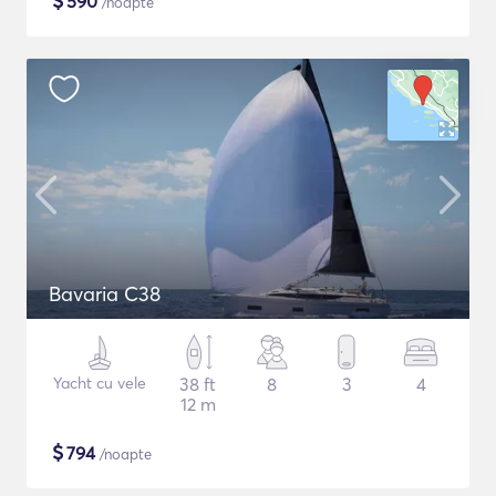
$
590
/noapte
Bavaria C38
Yacht cu vele
38 ft
8
3
4
12 m
$
794
/noapte