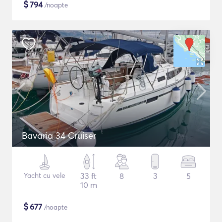
$
794
/noapte
Bavaria 34 Cruiser
Yacht cu vele
33 ft
8
3
5
10 m
$
677
/noapte