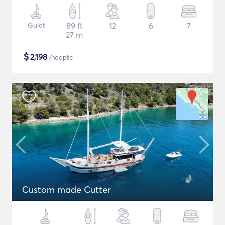
Gulet
89 ft
12
6
7
27 m
$
2,198
/noapte
Custom made Cutter