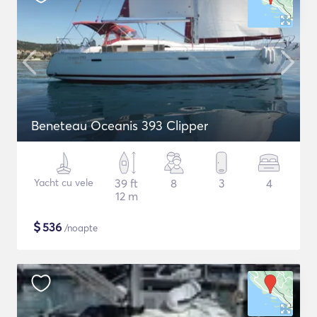
Beneteau Oceanis 393 Clipper
Yacht cu vele
39 ft
8
3
4
12 m
$
536
/noapte