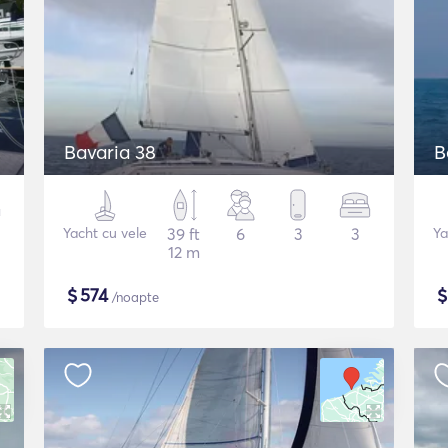
Bavaria 38
B
Yacht cu vele
39 ft
6
3
3
Ya
12 m
$
574
/noapte