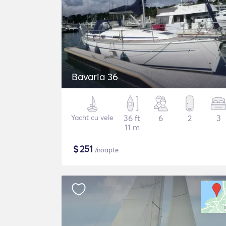
Bavaria 36
Yacht cu vele
36 ft
6
2
3
11 m
$
251
/noapte