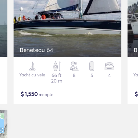
Beneteau 64
B
Yacht cu vele
66 ft
8
5
4
Ya
20 m
$
1,550
/noapte