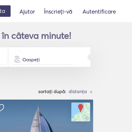
ta
Ajutor
Înscrieți-vă
Autentificare
 în câteva minute!
Oaspeți
sortați după:
>