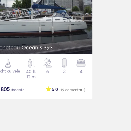
eneteau Oceanis 393
cht cu vele
40 ft
6
3
4
12 m
$
805
5.0
/noapte
(19
comentarii
)