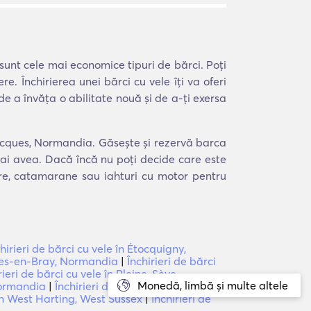
 sunt cele mai economice tipuri de bărci. Poți
. Închirierea unei bărci cu vele îți va oferi
de a învăța o abilitate nouă și de a-ți exersa
Flocques, Normandia. Găsește și rezervă barca
i ai avea. Dacă încă nu poți decide care este
ere, catamarane sau iahturi cu motor pentru
hirieri de bărci cu vele în Étocquigny,
Bures-en-Bray, Normandia
|
Închirieri de bărci
rieri de bărci cu vele în Pleine-Sève,
Monedă, limbă și multe altele
 Normandia
|
Închirieri de bărci cu vele în
 în West Harting, West Sussex
|
Închirieri de