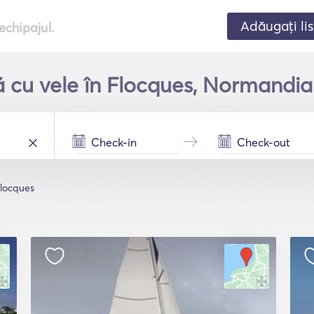
Adăugați lis
echipajul.
ă cu vele în Flocques, Normandia
locques