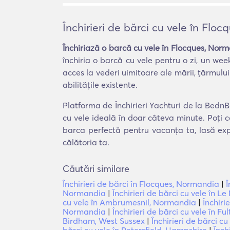
Închirieri de bărci cu vele în Flo
Închiriază o barcă cu vele în Flocques, Nor
închiria o barcă cu vele pentru o zi, un wee
acces la vederi uimitoare ale mării, țărmului
abilitățile existente.
Platforma de Închirieri Yachturi de la BednB
cu vele ideală în doar câteva minute. Poți c
barca perfectă pentru vacanța ta, lasă exp
călătoria ta.
Căutări similare
Închirieri de bărci în Flocques, Normandia
|
Î
Normandia
|
Închirieri de bărci cu vele în
cu vele în Ambrumesnil, Normandia
|
Închiri
Normandia
|
Închirieri de bărci cu vele în F
Birdham, West Sussex
|
Închirieri de bărci cu