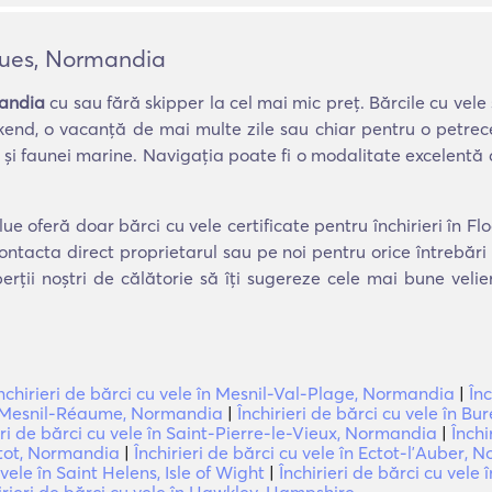
cques, Normandia
mandia
cu sau fără skipper la cel mai mic preț. Bărcile cu vele
kend, o vacanță de mai multe zile sau chiar pentru o petrecere
 și faunei marine. Navigația poate fi o modalitate excelentă 
lue oferă doar bărci cu vele certificate pentru închirieri în 
ontacta direct proprietarul sau pe noi pentru orice întrebăr
erții noștri de călătorie să îți sugereze cele mai bune veli
nchirieri de bărci cu vele în Mesnil-Val-Plage, Normandia
|
Înc
 Le Mesnil-Réaume, Normandia
|
Închirieri de bărci cu vele în 
eri de bărci cu vele în Saint-Pierre-le-Vieux, Normandia
|
Închi
ultot, Normandia
|
Închirieri de bărci cu vele în Ectot-lʼAuber,
 vele în Saint Helens, Isle of Wight
|
Închirieri de bărci cu vele