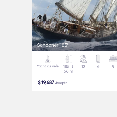
Schooner 185'
Yacht cu vele
185 ft
12
6
9
56 m
$
19,687
/noapte