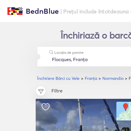
BednBlue
| Prețul include întotdeauna 
Închiriază o barc
Locația de pornire
Închiriere Bărci cu Vele
Franţa
Normandia
F
Filtre