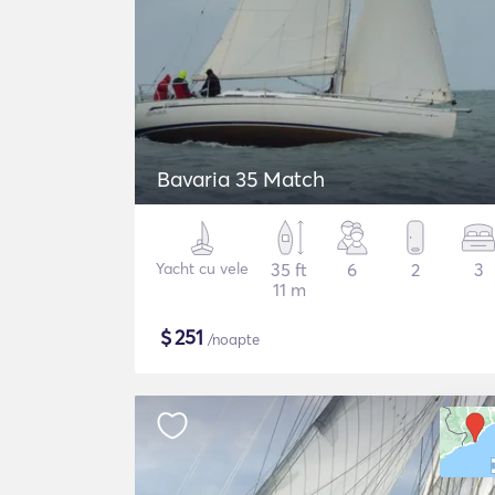
Bavaria 35 Match
Yacht cu vele
35 ft
6
2
3
11 m
$
251
/noapte