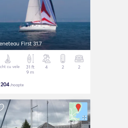
eneteau First 31.7
cht cu vele
31 ft
4
2
2
9 m
$
204
/noapte