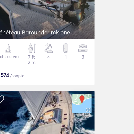
Bénéteau Barounder mk one
cht cu vele
7 ft
4
1
3
2 m
$
574
/noapte