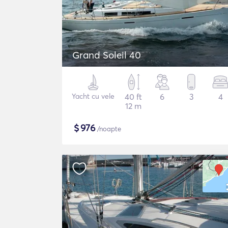
Grand Soleil 40
Yacht cu vele
40 ft
6
3
4
12 m
$
976
/noapte