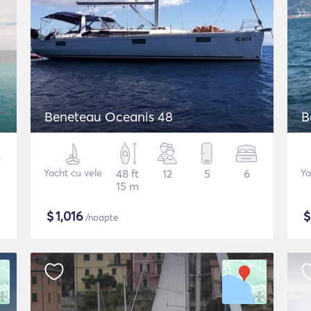
Beneteau Oceanis 48
B
Yacht cu vele
48 ft
12
5
6
Ya
15 m
$
1,016
/noapte