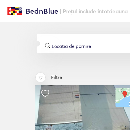
BednBlue
| Prețul include întotdeauna 
Filtre