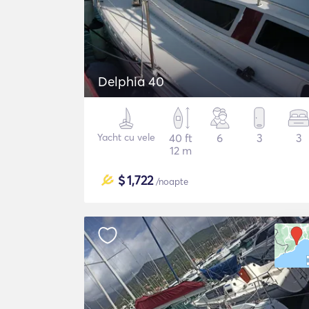
Delphia 40
Yacht cu vele
40 ft
6
3
3
12 m
$
1,722
/noapte