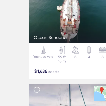
Ocean Schooner
Yacht cu vele
59 ft
6
4
8
18 m
$
1,636
/noapte