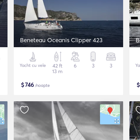
Beneteau Oceanis Clipper 423
B
Yacht cu vele
42 ft
6
3
3
Ya
13 m
$
746
/noapte