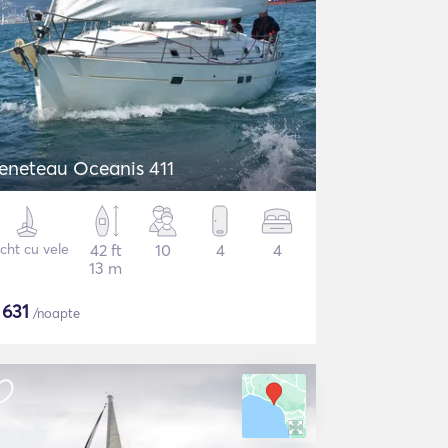
eneteau Oceanis 411
cht cu vele
42 ft
10
4
4
13 m
$
631
/noapte