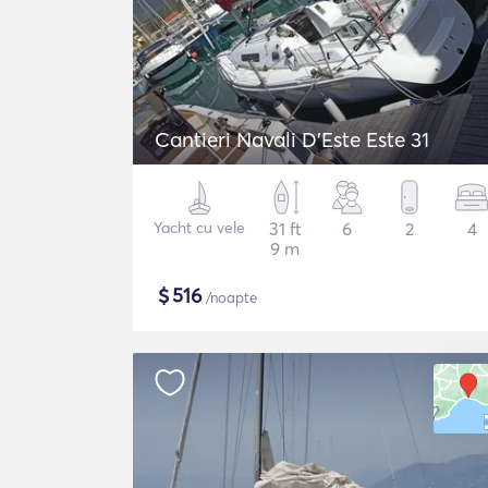
Cantieri Navali D'Este Este 31
Yacht cu vele
31 ft
6
2
4
9 m
$
516
/noapte