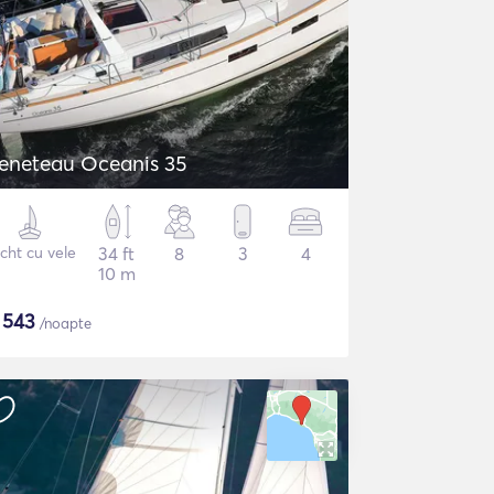
eneteau Oceanis 35
cht cu vele
34 ft
8
3
4
10 m
$
543
/noapte