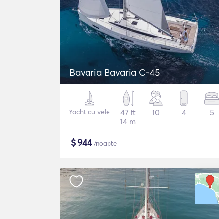
Bavaria Bavaria C-45
Yacht cu vele
47 ft
10
4
5
14 m
$
944
/noapte