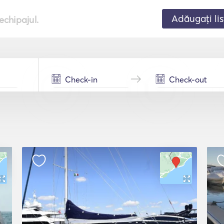
Adăugați lis
echipajul.