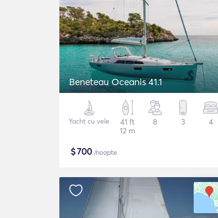
Beneteau Oceanis 41.1
Yacht cu vele
41 ft
8
3
4
12 m
$
700
/noapte