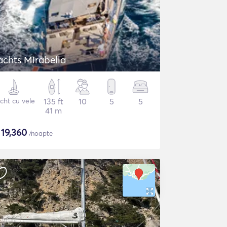
achts Mirabella
cht cu vele
135 ft
10
5
5
41 m
$
19,360
/noapte