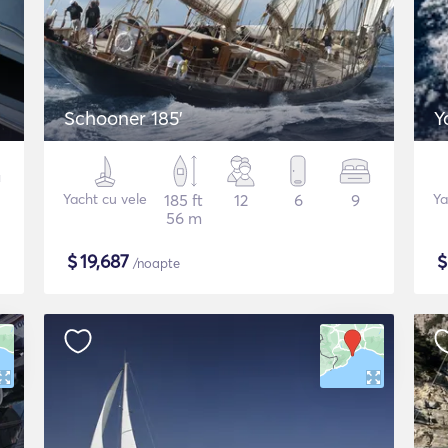
Schooner 185'
Y
Yacht cu vele
185 ft
12
6
9
Ya
56 m
$
19,687
/noapte