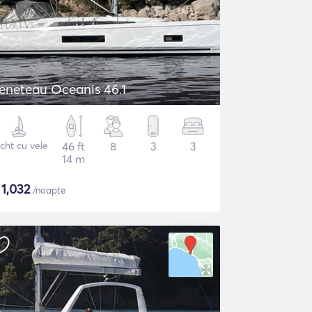
eneteau Oceanis 46.1
cht cu vele
46 ft
8
3
3
14 m
$
1,032
/noapte