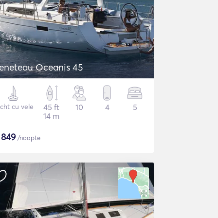
eneteau Oceanis 45
cht cu vele
45 ft
10
4
5
14 m
$
849
/noapte