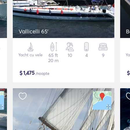
Vallicelli 65'
Yacht cu vele
65 ft
10
4
9
Ya
20 m
$
1,475
/noapte