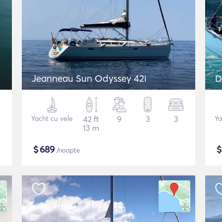
Jeanneau Sun Odyssey 42i
D
Yacht cu vele
42 ft
9
3
3
Ya
13 m
$
689
/noapte