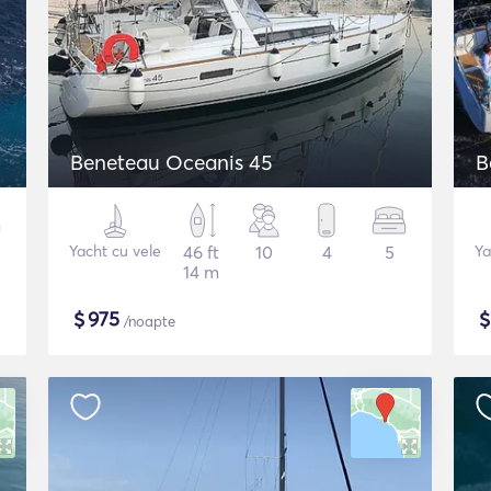
Beneteau Oceanis 45
B
Yacht cu vele
46 ft
10
4
5
Ya
14 m
$
975
/noapte