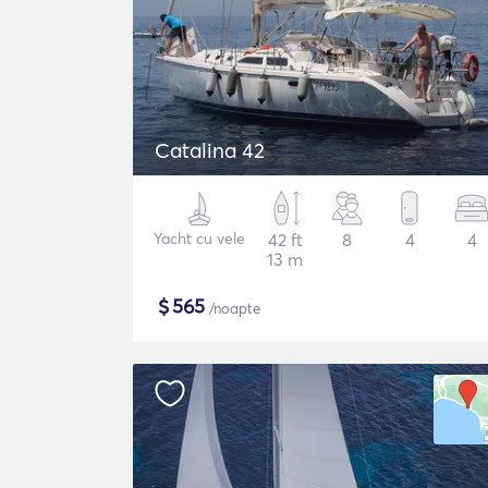
Catalina 42
Yacht cu vele
42 ft
8
4
4
13 m
$
565
/noapte