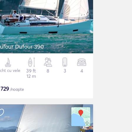
ufour Dufour 390
cht cu vele
39 ft
8
3
4
12 m
$
729
/noapte