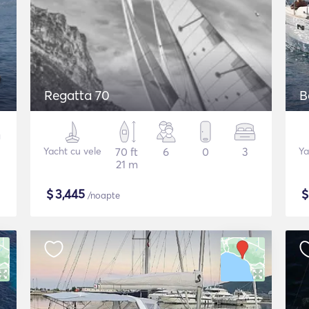
Regatta 70
B
Yacht cu vele
70 ft
6
0
3
Ya
21 m
$
3,445
/noapte