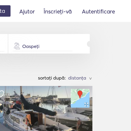
ta
Ajutor
Înscrieți-vă
Autentificare
Oaspeți
sortați după:
>