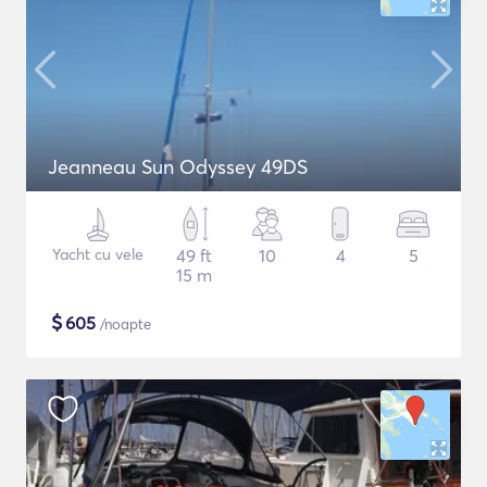
Jeanneau Sun Odyssey 49DS
Yacht cu vele
49 ft
10
4
5
15 m
$
605
/noapte