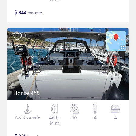
$
844
/noapte
Hanse 458
Yacht cu vele
46 ft
10
4
4
14 m