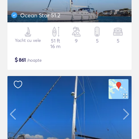
Ocean Star 51.2
Yacht cu vele
51 ft
9
5
5
16 m
$
861
/noapte