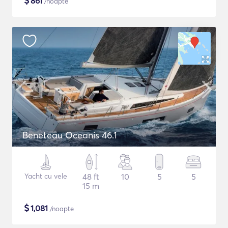
$
861
/noapte
Beneteau Oceanis 46.1
Yacht cu vele
48 ft
10
5
5
15 m
$
1,081
/noapte