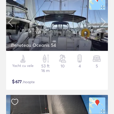
Beneteau Oceanis 54
Yacht cu vele
53 ft
10
4
5
16 m
$
677
/noapte