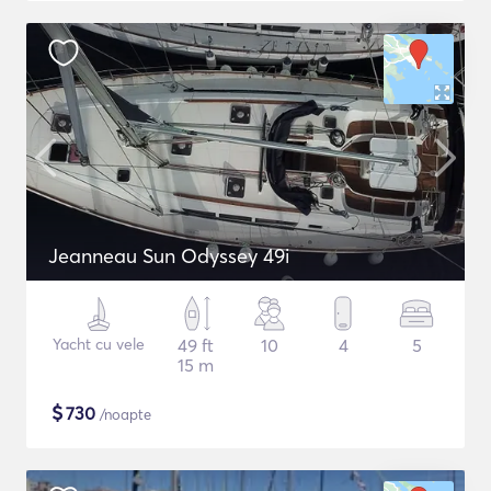
Jeanneau Sun Odyssey 49i
Yacht cu vele
49 ft
10
4
5
15 m
$
730
/noapte