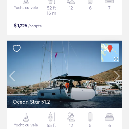
Yacht cu vele
52 ft
12
6
7
16 m
$
1,226
/noapte
Ocean Star 51.2
Yacht cu vele
55 ft
12
5
6