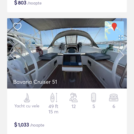
$
803
/noapte
Bavaria Cruiser 51
Yacht cu vele
49 ft
12
5
6
15 m
$
1,033
/noapte