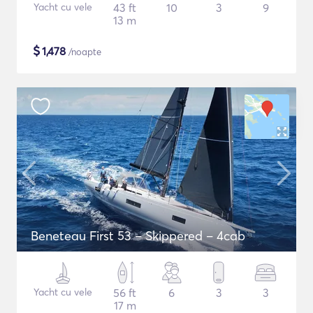
Yacht cu vele
43 ft
10
3
9
13 m
$
1,478
/noapte
Beneteau First 53 – Skippered – 4cab
Yacht cu vele
56 ft
6
3
3
17 m