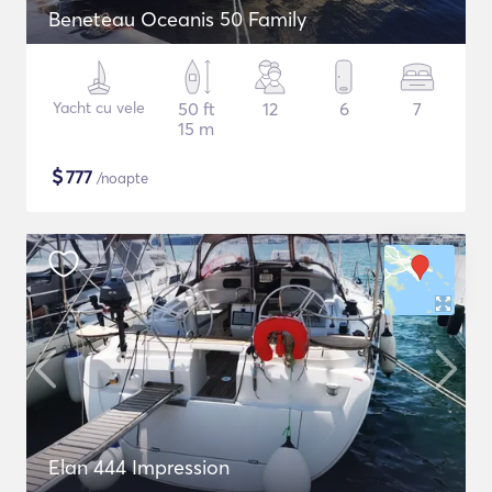
Beneteau Oceanis 50 Family
Yacht cu vele
50 ft
12
6
7
15 m
$
777
/noapte
Elan 444 Impression