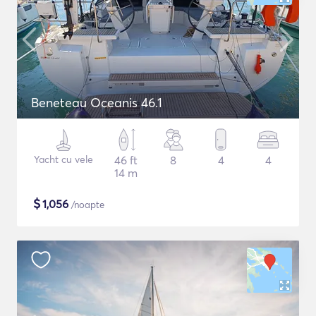
Beneteau Oceanis 46.1
Yacht cu vele
46 ft
8
4
4
14 m
$
1,056
/noapte