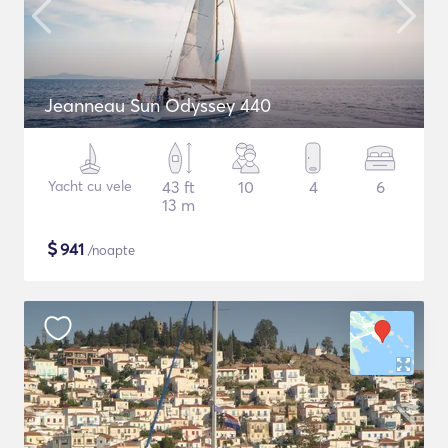
Jeanneau Sun Odyssey 440
Yacht cu vele
43 ft
10
4
6
13 m
$
941
/noapte