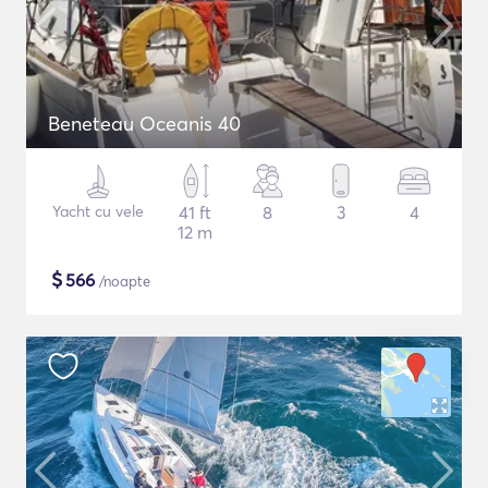
Beneteau Oceanis 40
Yacht cu vele
41 ft
8
3
4
12 m
$
566
/noapte