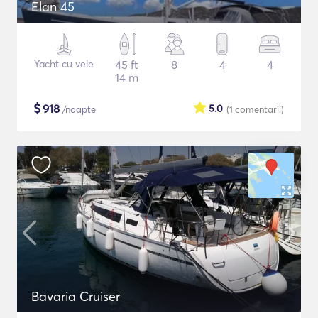
Elan 45
Yacht cu vele
45 ft
8
4
4
14 m
$
918
5.0
/noapte
(1
comentarii
)
Bavaria Cruiser