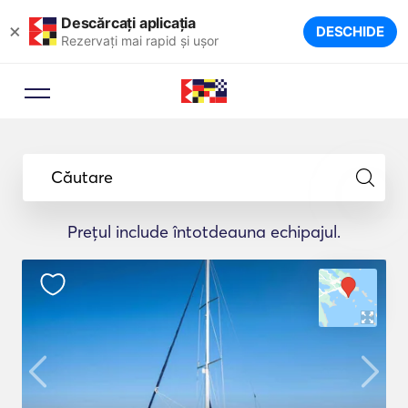
Descărcați aplicația
×
DESCHIDE
Rezervați mai rapid și ușor
Căutare
Prețul include întotdeauna echipajul.