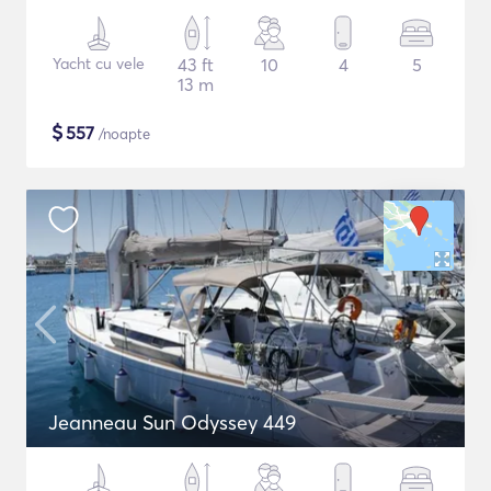
Yacht cu vele
43 ft
10
4
5
13 m
$
557
/noapte
Jeanneau Sun Odyssey 449