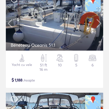
Bénéteau Oceanis 51.1
Yacht cu vele
51 ft
10
5
6
16 m
$
1,188
/noapte