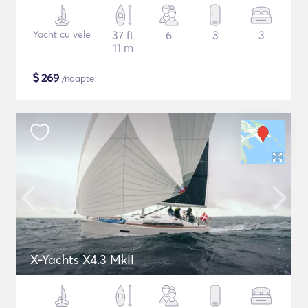
Yacht cu vele
37 ft
6
3
3
11 m
$
269
/noapte
X-Yachts X4.3 MkII