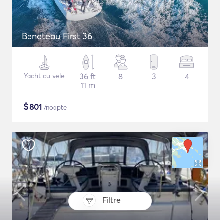
Beneteau First 36
Yacht cu vele
36 ft
8
3
4
11 m
$
801
/noapte
Filtre