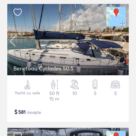
Beneteau Cyclades 50.5
Yacht cu vele
50 ft
10
5
5
15 m
$
581
/noapte