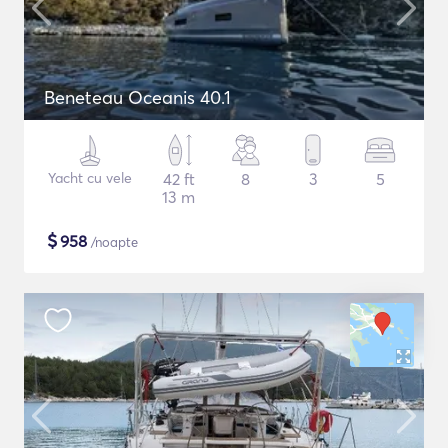
Beneteau Oceanis 40.1
Yacht cu vele
42 ft
8
3
5
13 m
$
958
/noapte