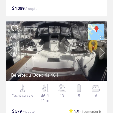
$
1,089
/noapte
Beneteau Oceanis 46.1
Yacht cu vele
46 ft
10
5
6
14 m
$
579
5.0
/noapte
(1
comentarii
)