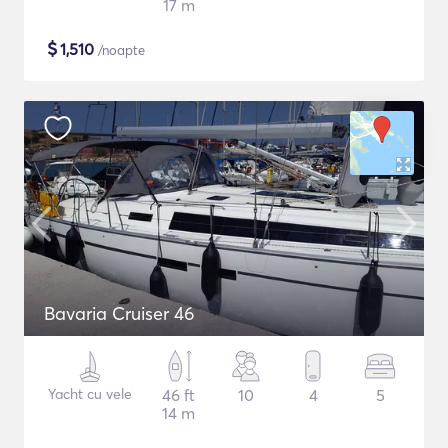
17 m
$
1,510
/noapte
Bavaria Cruiser 46
Yacht cu vele
46 ft
10
4
5
14 m