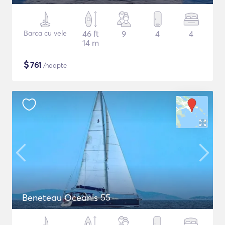
Barca cu vele
46 ft
9
4
4
14 m
$
761
/noapte
Beneteau Oceanis 55