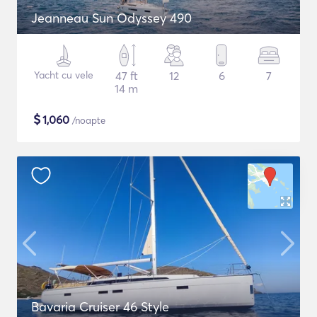
Jeanneau Sun Odyssey 490
Yacht cu vele
47 ft
12
6
7
14 m
$
1,060
/noapte
Bavaria Cruiser 46 Style