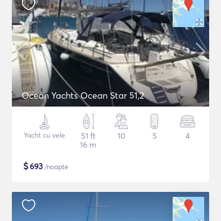
Ocean Yachts Ocean Star 51,2
Yacht cu vele
51 ft
10
5
4
16 m
$
693
/noapte