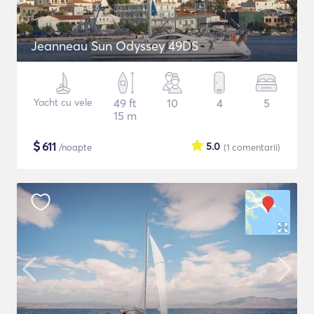
Jeanneau Sun Odyssey 49DS
Yacht cu vele
49 ft
10
4
5
15 m
$
611
5.0
/noapte
(1
comentarii
)