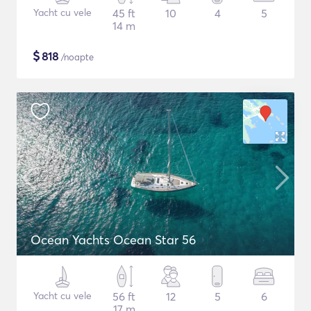
Yacht cu vele
45 ft
10
4
5
14 m
$
818
/noapte
Ocean Yachts Ocean Star 56
Yacht cu vele
56 ft
12
5
6
17 m