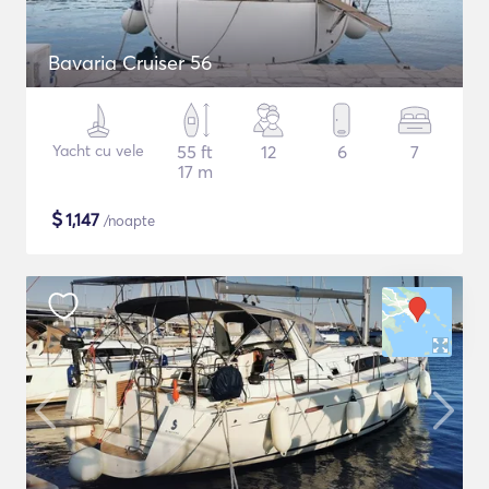
Bavaria Cruiser 56
Yacht cu vele
55 ft
12
6
7
17 m
$
1,147
/noapte