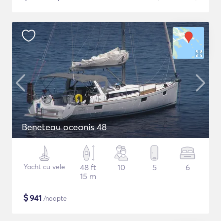
Beneteau oceanis 48
Yacht cu vele
48 ft
10
5
6
15 m
$
941
/noapte