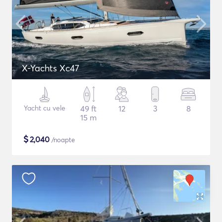
X-Yachts Xc47
Yacht cu vele
49 ft
12
3
8
15 m
$
2,040
/noapte