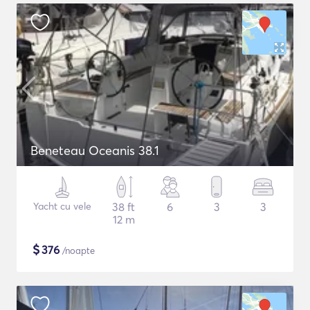
Beneteau Oceanis 38.1
Yacht cu vele
38 ft
6
3
3
12 m
$
376
/noapte