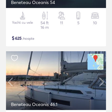
Beneteau Oceanis 54
Yacht cu vele
54 ft
11
5
10
16 m
$
625
/noapte
Beneteau Oceanis 46.1