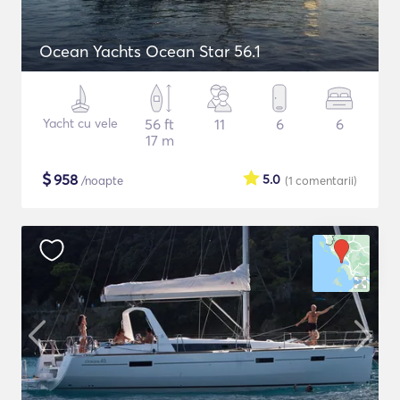
Ocean Yachts Ocean Star 56.1
Yacht cu vele
56 ft
11
6
6
17 m
$
958
5.0
/noapte
(1
comentarii
)