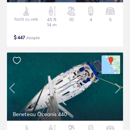
Yacht cu vele
45 ft
10
4
5
14 m
$
447
/noapte
Beneteau Oceanis 440