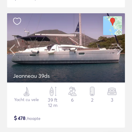
Jeanneau 39ds
Yacht cu vele
39 ft
6
2
3
12 m
$
478
/noapte