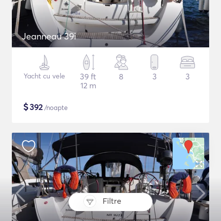
Jeanneau 39i
Yacht cu vele
39 ft
8
3
3
12 m
$
392
/noapte
Filtre