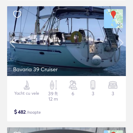
Bavaria 39 Cruiser
Yacht cu vele
39 ft
6
3
3
12 m
$
482
/noapte