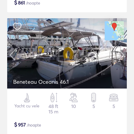
$
861
/noapte
Beneteau Oceanis 46.1
Yacht cu vele
48 ft
10
5
5
15 m
$
957
/noapte