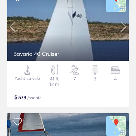
Bavaria 40 Cruiser
Yacht cu vele
41 ft
7
3
4
12 m
$
579
/noapte