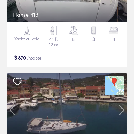
Hanse 418
Yacht cu vele
41 ft
8
3
4
12 m
$
870
/noapte