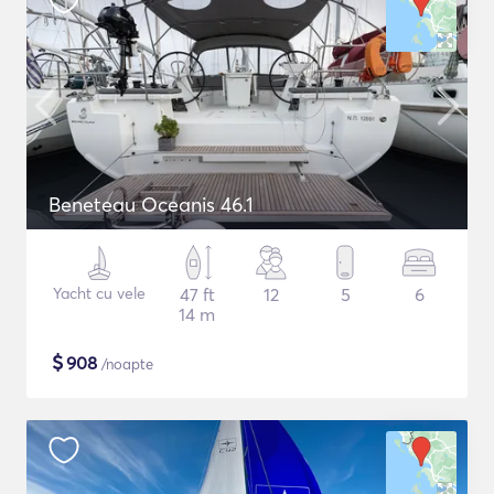
Beneteau Oceanis 46.1
Yacht cu vele
47 ft
12
5
6
14 m
$
908
/noapte