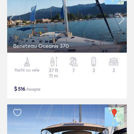
Beneteau Oceanis 370
Yacht cu vele
37 ft
7
3
3
11 m
$
516
/noapte