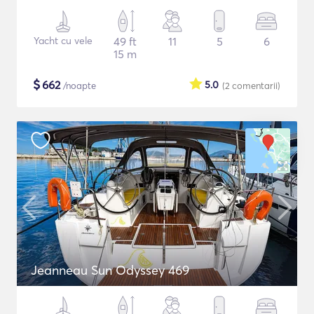
Yacht cu vele
49 ft
11
5
6
15 m
$
662
5.0
/noapte
(2
comentarii
)
Jeanneau Sun Odyssey 469