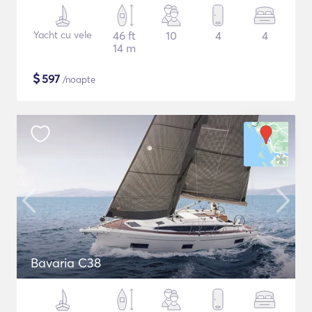
Yacht cu vele
46 ft
10
4
4
14 m
$
597
/noapte
Bavaria C38