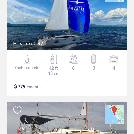
Bavaria C42
Yacht cu vele
42 ft
8
3
4
13 m
$
779
/noapte