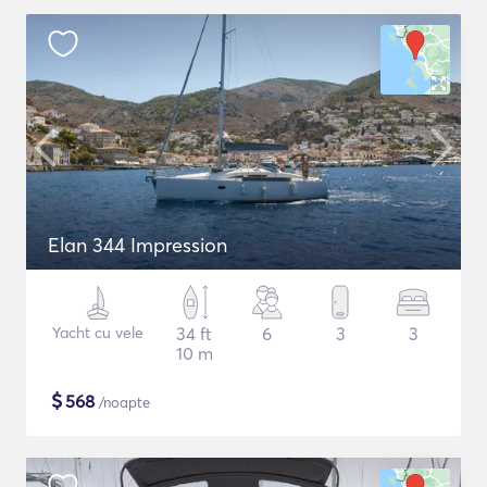
Elan 344 Impression
Yacht cu vele
34 ft
6
3
3
10 m
$
568
/noapte