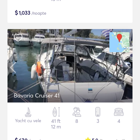
$
1,033
/noapte
Bavaria Cruiser 41
Yacht cu vele
41 ft
8
3
4
12 m