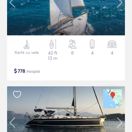
Yacht cu vele
42 ft
8
4
4
13 m
$
778
/noapte