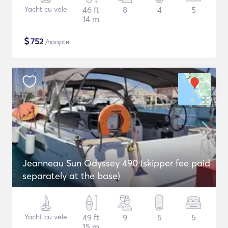
Yacht cu vele
46 ft
8
4
5
14 m
$
752
/noapte
Jeanneau Sun Odyssey 490 (skipper fee paid
separately at the base)
Yacht cu vele
49 ft
9
5
5
15 m