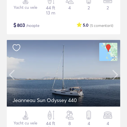
Yacht cu vele
44 ft
4
2
2
13 m
$
803
5.0
/noapte
(5
comentarii
)
Jeanneau Sun Odyssey 440
Yacht cu vele
44 ft
8
4
4