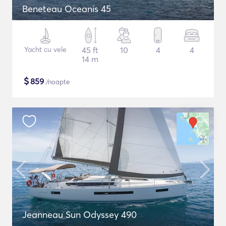
Beneteau Oceanis 45
Yacht cu vele
45 ft
10
4
4
14 m
$
859
/noapte
Jeanneau Sun Odyssey 490