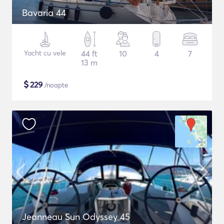
Bavaria 44
Yacht cu vele
44 ft
10
4
7
13 m
$
229
/noapte
Jeanneau Sun Odyssey 45