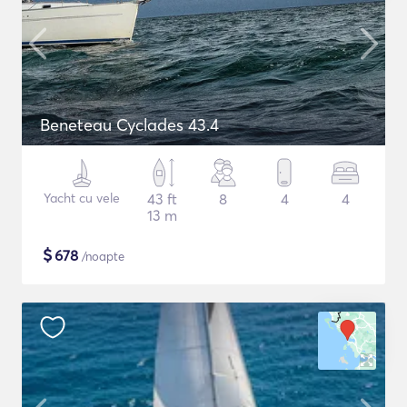
Beneteau Cyclades 43.4
Yacht cu vele
43 ft
8
4
4
13 m
$
678
/noapte