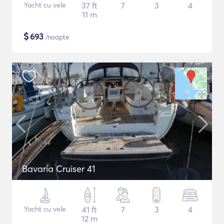
Yacht cu vele
37 ft
7
3
4
11 m
$
693
/noapte
Bavaria Cruiser 41
Yacht cu vele
41 ft
7
3
4
12 m