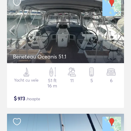
Beneteau Oceanis 51.1
Yacht cu vele
51 ft
11
5
6
16 m
$
973
/noapte