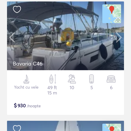
Bavaria C46
Yacht cu vele
49 ft
10
5
6
15 m
$
930
/noapte