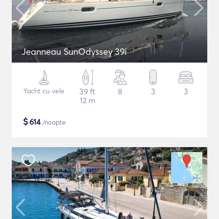
Jeanneau SunOdyssey 39i
Yacht cu vele
39 ft
8
3
3
12 m
$
614
/noapte