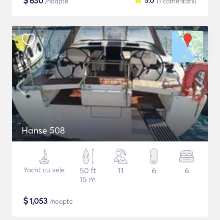
$
630
5.0
/noapte
(1
comentarii
)
Hanse 508
Yacht cu vele
50 ft
11
6
6
15 m
$
1,053
/noapte