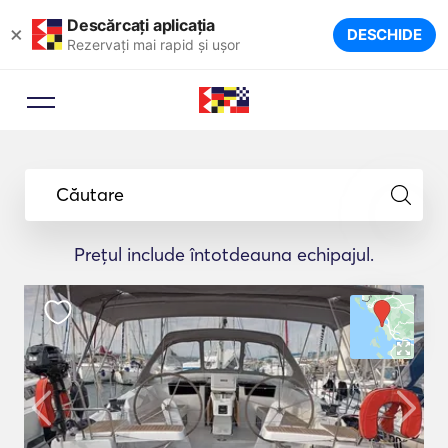
Descărcați aplicația
×
DESCHIDE
Rezervați mai rapid și ușor
Căutare
Prețul include întotdeauna echipajul.