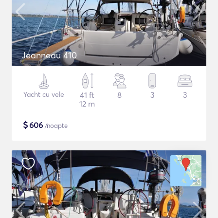
Jeanneau 410
Yacht cu vele
41 ft
8
3
3
12 m
$
606
/noapte