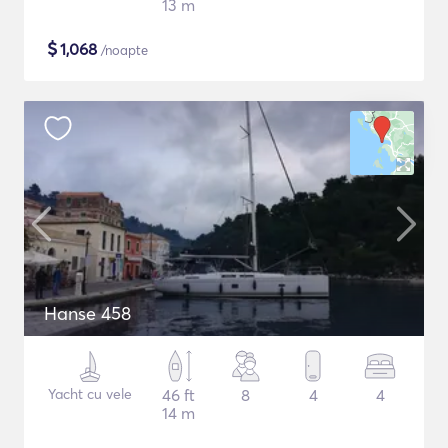
13 m
$
1,068
/noapte
Hanse 458
Yacht cu vele
46 ft
8
4
4
14 m