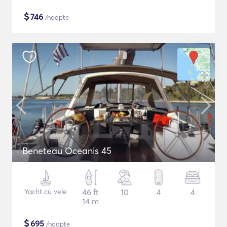
$
746
/noapte
Beneteau Oceanis 45
Yacht cu vele
46 ft
10
4
4
14 m
$
695
/noapte