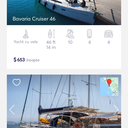
Bavaria Cruiser 46
Yacht cu vele
46 ft
10
4
4
14 m
$
653
/noapte