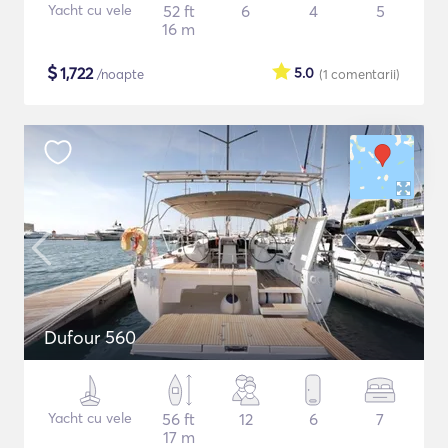
Yacht cu vele
52 ft
6
4
5
16 m
$
1,722
5.0
/noapte
(1
comentarii
)
Dufour 560
Yacht cu vele
56 ft
12
6
7
17 m