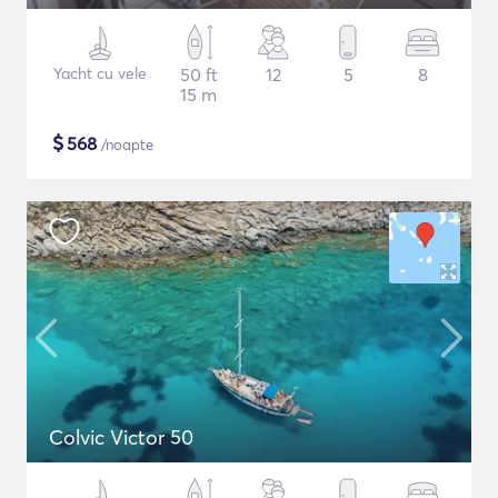
Yacht cu vele
50 ft
12
5
8
15 m
$
568
/noapte
Colvic Victor 50