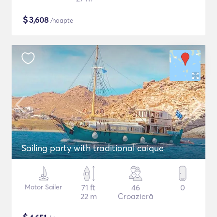
$
3,608
/noapte
Sailing party with traditional caique
Motor Sailer
71 ft
46
0
22 m
Croazieră