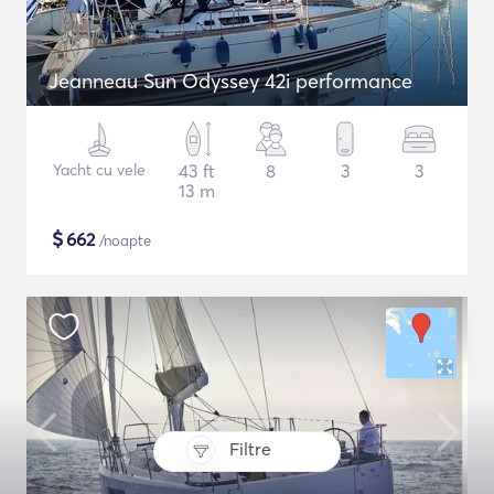
Jeanneau Sun Odyssey 42i performance
Yacht cu vele
43 ft
8
3
3
13 m
$
662
/noapte
Filtre