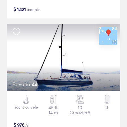
$
1,421
/noapte
Bavaria 44
Yacht cu vele
45 ft
10
3
14 m
Croazieră
$
976
/zi