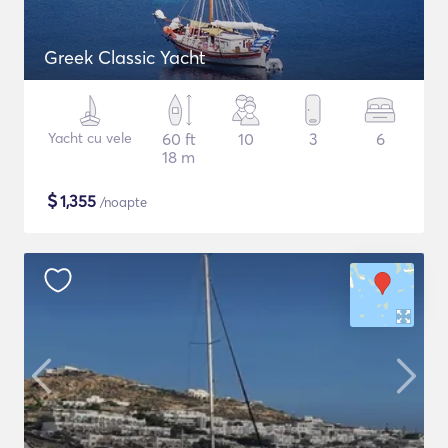
Greek Classic Yacht
Yacht cu vele
60 ft
10
3
6
18 m
$
1,355
/noapte