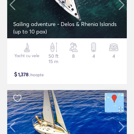
Sailing adventure - Delos & Rhenia Islands
(up to 10 pax)
Yacht cu vele
50 ft
8
4
4
15 m
$
1,378
/noapte