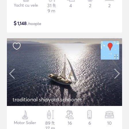
Yacht cu vele
31 ft
4
2
2
9 m
$
1,148
/noapte
traditional shipyard schooner
Motor Sailer
89 ft
16
6
10
27 m