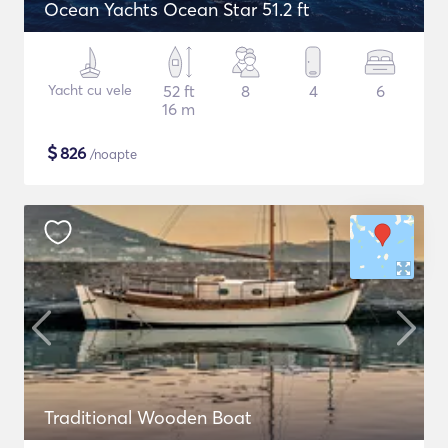
Ocean Yachts Ocean Star 51.2 ft
Yacht cu vele
52 ft
8
4
6
16 m
$
826
/noapte
Traditional Wooden Boat