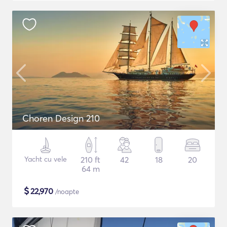
Choren Design 210
Yacht cu vele
210 ft
42
18
20
64 m
$
22,970
/noapte