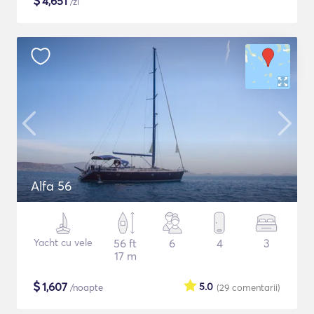
$
4,651
/zi
Alfa 56
Yacht cu vele
56 ft
6
4
3
17 m
$
1,607
5.0
/noapte
(29
comentarii
)