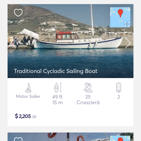
Traditional Cycladic Sailing Boat
Motor Sailer
49 ft
25
2
15 m
Croazieră
$
2,205
/zi