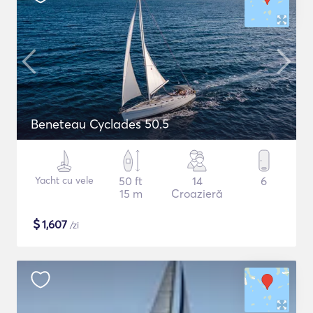
Beneteau Cyclades 50.5
Yacht cu vele
50 ft
14
6
15 m
Croazieră
$
1,607
/zi