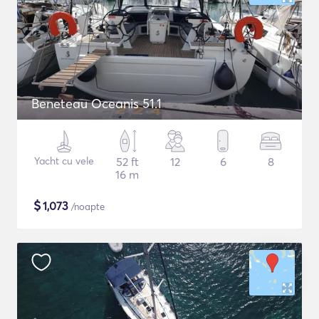
Beneteau Oceanis 51.1
Yacht cu vele
52 ft
12
6
8
16 m
$
1,073
/noapte