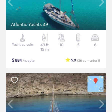
Atlantic Yachts 49
Yacht cu vele
49 ft
10
5
6
15 m
$
884
5.0
/noapte
(36
comentarii
)