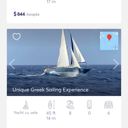
17 m
$
844
/noapte
Unique Greek Sailing Experience
Yacht cu vele
45 ft
8
0
6
14 m