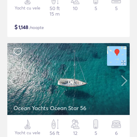
Yacht cu vele
50 ft
10
5
5
15 m
$
1,148
/noapte
Ocean Yachts Ocean Star 56
Yacht cu vele
56 ft
12
5
6