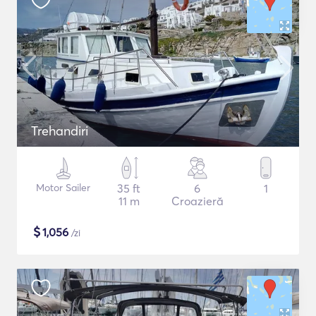
Trehandiri
Motor Sailer
35 ft
6
1
11 m
Croazieră
$
1,056
/zi