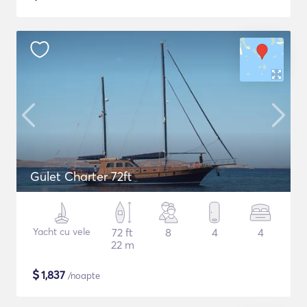
Gulet Charter 72ft
Yacht cu vele
72 ft
8
4
4
22 m
$
1,837
/noapte