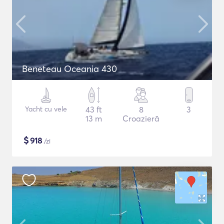
Beneteau Oceania 430
Yacht cu vele
43 ft
8
3
13 m
Croazieră
$
918
/zi