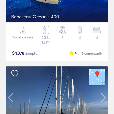
Beneteau Oceanis 400
Yacht cu vele
40 ft
6
3
3
12 m
$
1,378
4.5
/noapte
(5
comentarii
)