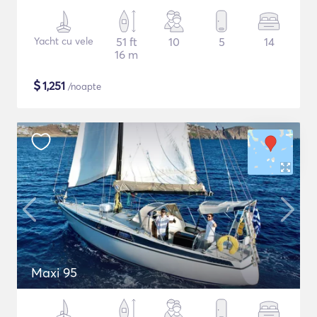
Yacht cu vele
51 ft
10
5
14
16 m
$
1,251
/noapte
Maxi 95