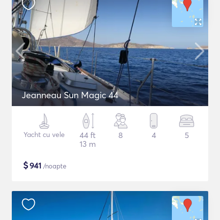
Jeanneau Sun Magic 44
Yacht cu vele
44 ft
8
4
5
13 m
$
941
/noapte