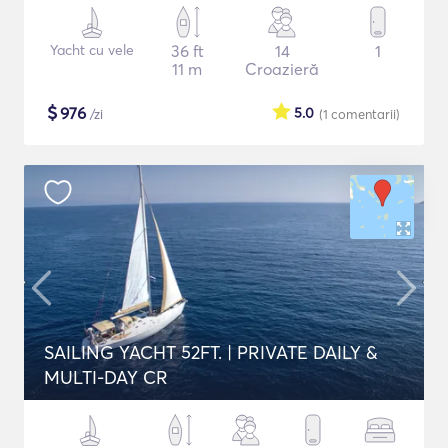
Yacht cu vele
36 ft
14
1
11 m
Croazieră
$
976
5.0
/zi
(1
comentarii
)
SAILING YACHT 52FT. | PRIVATE DAILY &
MULTI-DAY CR