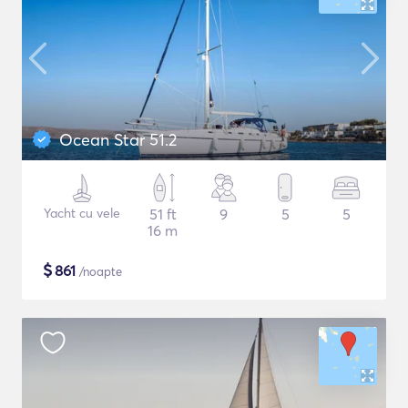
Ocean Star 51.2
Yacht cu vele
51 ft
9
5
5
16 m
$
861
/noapte