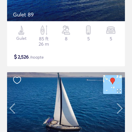
Gulet 89
Gulet
85 ft
8
5
5
26 m
$
2,526
/noapte