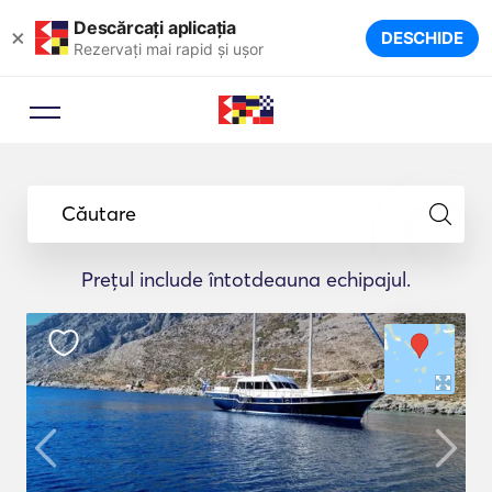
Descărcați aplicația
×
DESCHIDE
Rezervați mai rapid și ușor
Căutare
Prețul include întotdeauna echipajul.