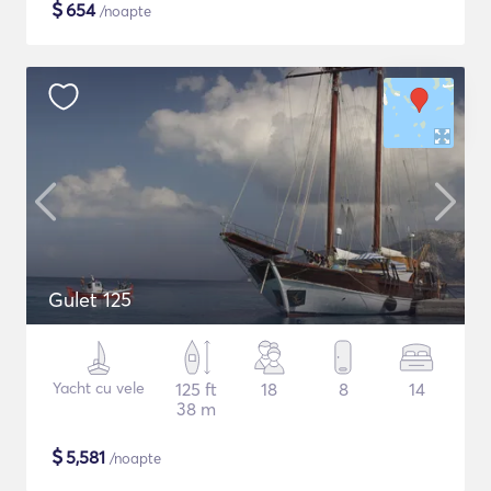
$
654
/noapte
Gulet 125
Yacht cu vele
125 ft
18
8
14
38 m
$
5,581
/noapte