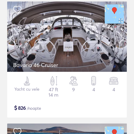
Bavaria 46 Cruiser
Yacht cu vele
47 ft
9
4
4
14 m
$
826
/noapte