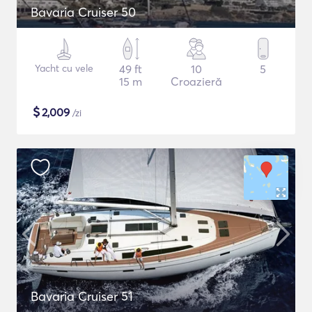
Bavaria Cruiser 50
Yacht cu vele
49 ft
10
5
15 m
Croazieră
$
2,009
/zi
Bavaria Cruiser 51