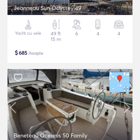
Jeanneau Sun Odyssey 49
Yacht cu vele
49 ft
6
4
4
15 m
$
685
/noapte
Beneteau Oceanis 50 Family