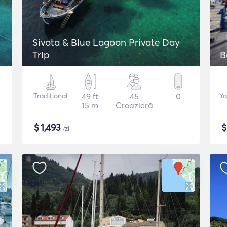
Sivota & Blue Lagoon Private Day
Trip
B
Tradițional
49 ft
45
0
Ya
15 m
Croazieră
$
1,493
/zi