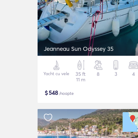
Jeanneau Sun Odyssey 35
Yacht cu vele
35 ft
8
3
4
11 m
$
548
/noapte