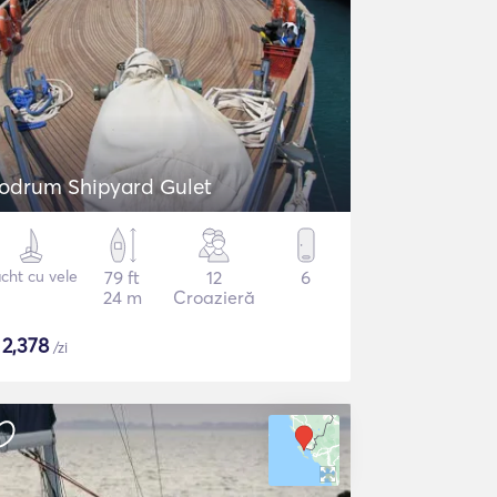
odrum Shipyard Gulet
cht cu vele
79 ft
12
6
24 m
Croazieră
$
2,378
/zi