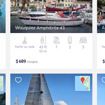
J
Wauquiez Amphitrite 43
A
Yacht cu vele
43 ft
7
2
5
Ya
13 m
$
689
/noapte