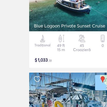
Blue Lagoon Private Sunset Cruise
Tradițional
49 ft
45
0
15 m
Croazieră
$
1,033
/zi