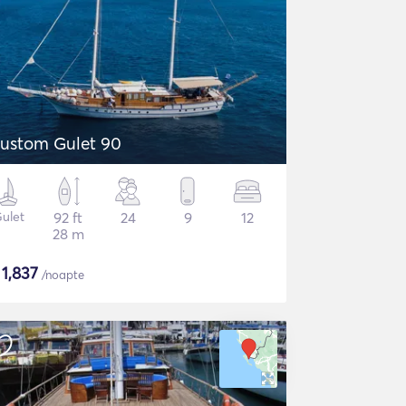
ustom Gulet 90
ulet
92 ft
24
9
12
28 m
$
1,837
/noapte