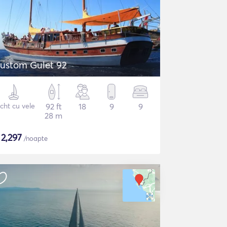
ustom Gulet 92
cht cu vele
92 ft
18
9
9
28 m
$
2,297
/noapte