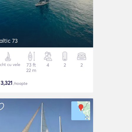
altic 73
cht cu vele
73 ft
4
2
2
22 m
$
3,321
/noapte