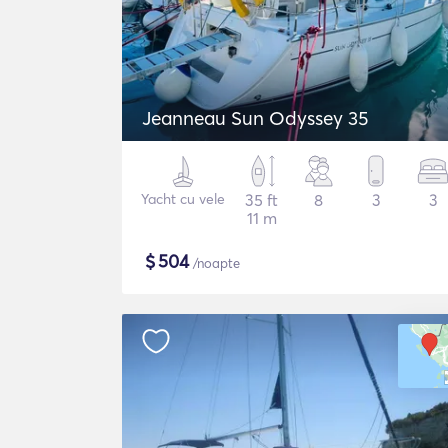
Jeanneau Sun Odyssey 35
Yacht cu vele
35 ft
8
3
3
11 m
$
504
/noapte