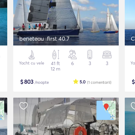
beneteau first 40.7
C
Yacht cu vele
41 ft
6
3
3
Ya
12 m
$
803
5.0
/noapte
(1
comentarii
)