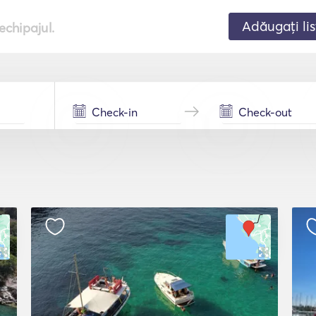
Adăugați lis
echipajul.