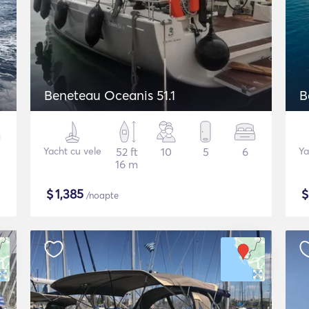
Beneteau Oceanis 51.1
B
Yacht cu vele
52 ft
10
5
6
Ya
16 m
$
1,385
/noapte