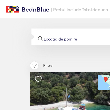
BednBlue
| Prețul include întotdeauna 
Filtre