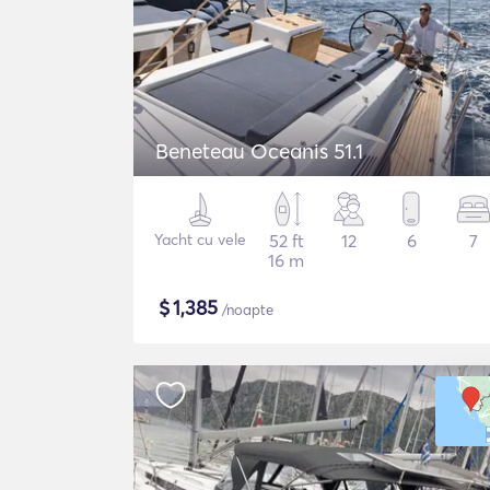
Beneteau Oceanis 51.1
Yacht cu vele
52 ft
12
6
7
16 m
$
1,385
/noapte