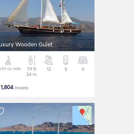
uxury Wooden Gulet
cht cu vele
79 ft
12
6
6
24 m
$
1,804
/noapte