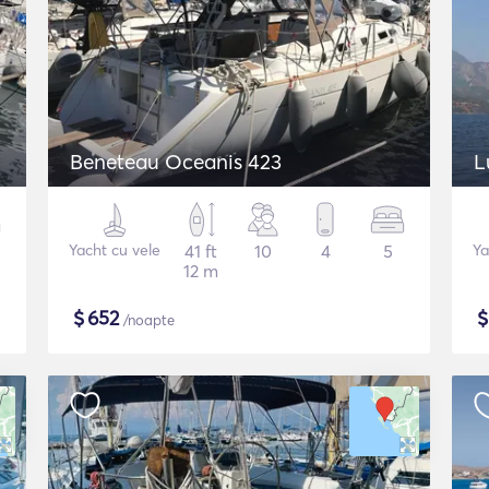
Beneteau Oceanis 423
L
Yacht cu vele
41 ft
10
4
5
Ya
12 m
$
652
/noapte