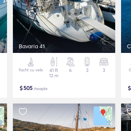
Bavaria 41
C
Yacht cu vele
41 ft
6
3
3
G
12 m
$
505
/noapte