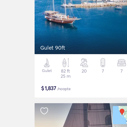
Gulet 90ft
Gulet
82 ft
20
7
7
25 m
$
1,837
/noapte