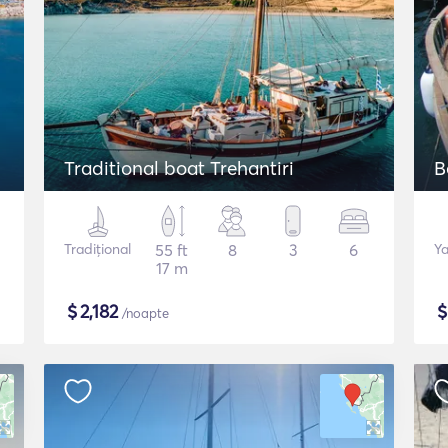
Traditional boat Trehantiri
B
Tradițional
55 ft
8
3
6
Ya
17 m
$
2,182
/noapte