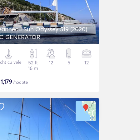
eanneau Sun Odyssey 519 (2020)
C GENERATOR
cht cu vele
52 ft
12
5
12
16 m
$
1,179
/noapte