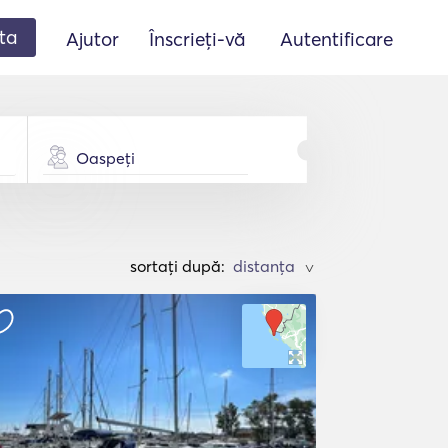
ta
Ajutor
Înscrieți-vă
Autentificare
Oaspeți
sortați după:
>