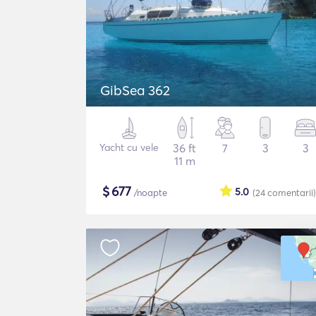
GibSea 362
Yacht cu vele
36 ft
7
3
3
11 m
$
677
5.0
/noapte
(24
comentarii
)