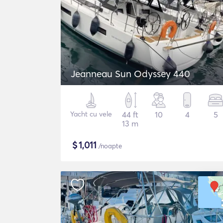
Jeanneau Sun Odyssey 440
Yacht cu vele
44 ft
10
4
5
13 m
$
1,011
/noapte