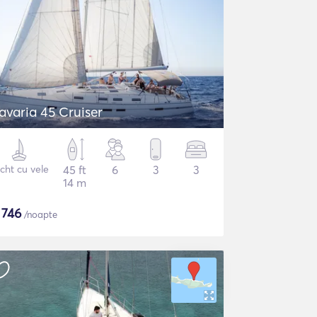
avaria 45 Cruiser
cht cu vele
45 ft
6
3
3
14 m
$
746
/noapte