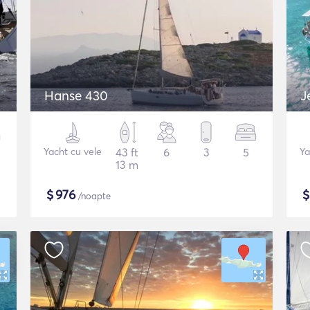
Hanse 430
J
Yacht cu vele
43 ft
6
3
5
Ya
13 m
$
976
/noapte