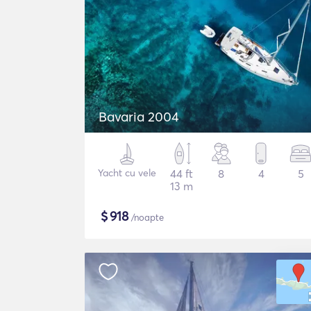
Bavaria 2004
Yacht cu vele
44 ft
8
4
5
13 m
$
918
/noapte