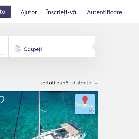
ta
Ajutor
Înscrieți-vă
Autentificare
Oaspeți
sortați după:
>