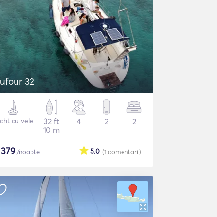
ufour 32
cht cu vele
32 ft
4
2
2
10 m
$
379
5.0
/noapte
(1
comentarii
)