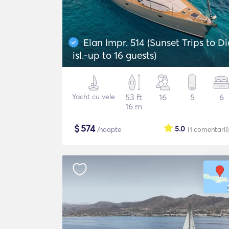
Elan Impr. 514 (Sunset Trips to Di
isl.-up to 16 guests)
Yacht cu vele
53 ft
16
5
6
16 m
$
574
5.0
/noapte
(1
comentarii
)