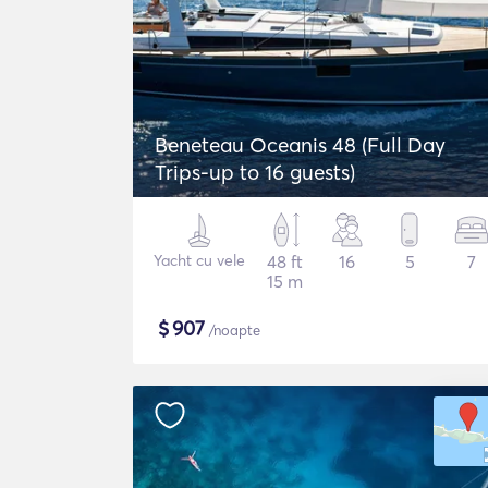
Beneteau Oceanis 48 (Full Day
Trips-up to 16 guests)
Yacht cu vele
48 ft
16
5
7
15 m
$
907
/noapte