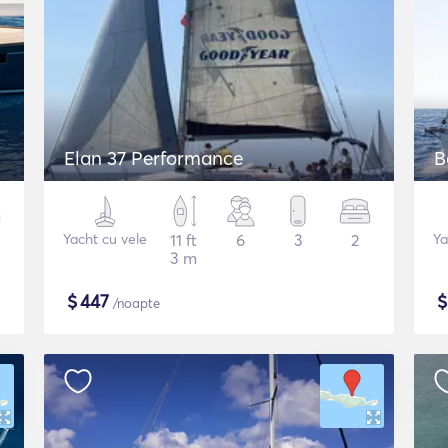
Elan 37 Performance
B
Yacht cu vele
11 ft
6
3
2
Ya
3 m
$
447
/noapte