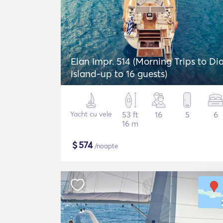
Elan Impr. 514 (Morning Trips to Di
island-up to 16 guests)
Yacht cu vele
53 ft
16
5
6
16 m
$
574
/noapte