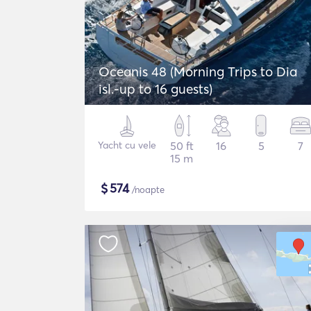
Oceanis 48 (Morning Trips to Dia
isl.-up to 16 guests)
Yacht cu vele
50 ft
16
5
7
15 m
$
574
/noapte