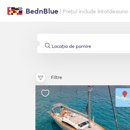
BednBlue
| Prețul include întotdeauna 
Filtre