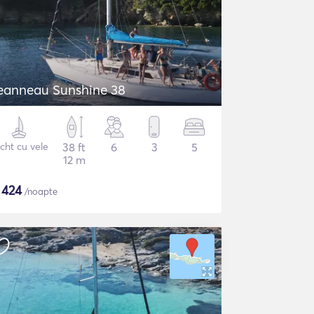
eanneau Sunshine 38
cht cu vele
38 ft
6
3
5
12 m
$
424
/noapte