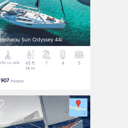
eanneau Sun Odyssey 44i
cht cu vele
45 ft
7
4
5
14 m
$
907
/noapte