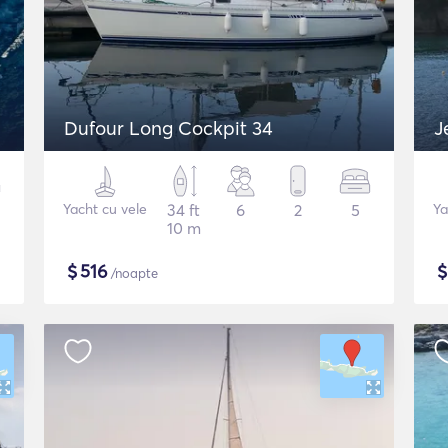
Dufour Long Cockpit 34
J
Yacht cu vele
34 ft
6
2
5
Ya
10 m
$
516
/noapte