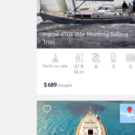
Hanse 470E (6hr Morning Sailing
Trip)
Yacht cu vele
47 ft
8
3
5
14 m
$
689
/noapte