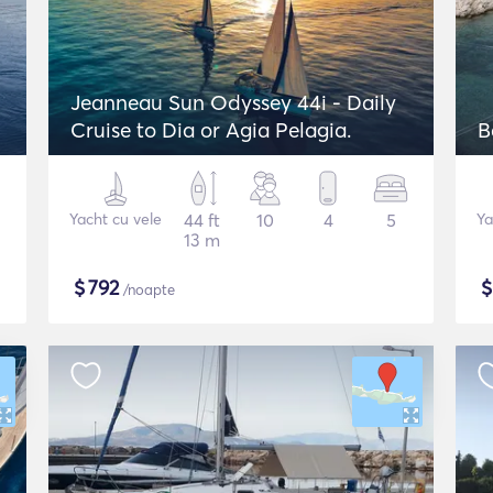
Jeanneau Sun Odyssey 44i - Daily
Cruise to Dia or Agia Pelagia.
B
Yacht cu vele
44 ft
10
4
5
Ya
13 m
$
792
/noapte