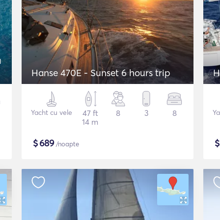
a
Hanse 470E - Sunset 6 hours trip
Yacht cu vele
47 ft
8
3
8
Ya
14 m
$
689
/noapte