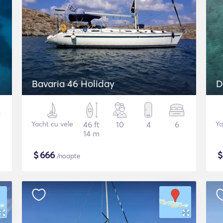
Bavaria 46 Holiday
D
Yacht cu vele
46 ft
10
4
6
Ya
14 m
$
666
/noapte