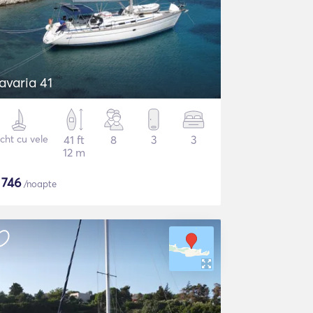
avaria 41
cht cu vele
41 ft
8
3
3
12 m
$
746
/noapte