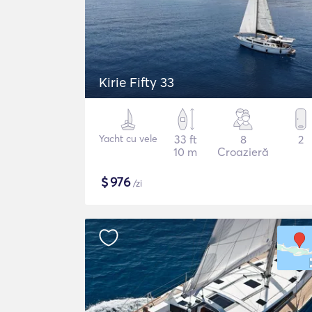
Kirie Fifty 33
Yacht cu vele
33 ft
8
2
10 m
Croazieră
$
976
/zi