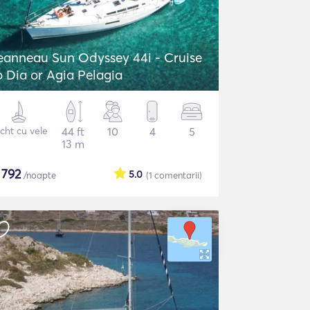
eanneau Sun Odyssey 44i - Cruise
o Dia or Agia Pelagia
cht cu vele
44 ft
10
4
5
13 m
$
792
5.0
/noapte
(1
comentarii
)