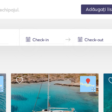
Adăugați lis
echipajul.