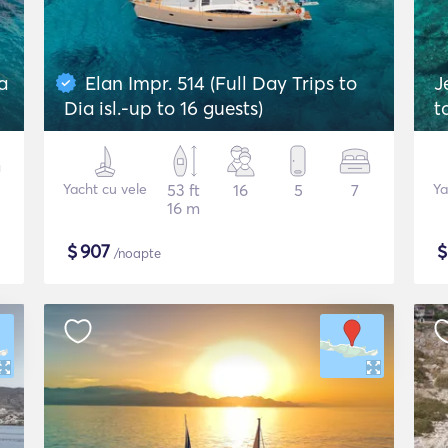
a
Elan Impr. 514 (Full Day Trips to
J
Dia isl.-up to 16 guests)
t
Yacht cu vele
53 ft
16
5
7
Ya
16 m
$
907
/noapte