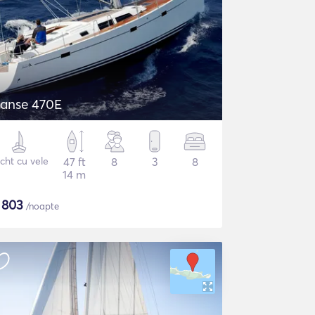
Hanse 470E
cht cu vele
47 ft
8
3
8
14 m
$
803
/noapte