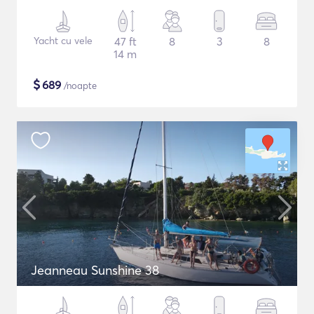
Yacht cu vele
47 ft
8
3
8
14 m
$
689
/noapte
Jeanneau Sunshine 38