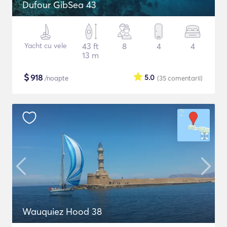
Dufour GibSea 43
Yacht cu vele
43 ft
8
4
4
13 m
$
918
5.0
/noapte
(35
comentarii
)
Wauquiez Hood 38