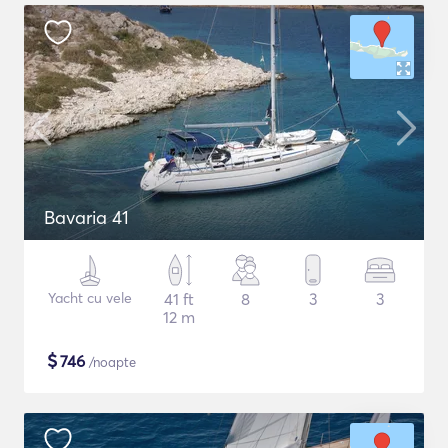
Bavaria 41
Yacht cu vele
41 ft
8
3
3
12 m
$
746
/noapte