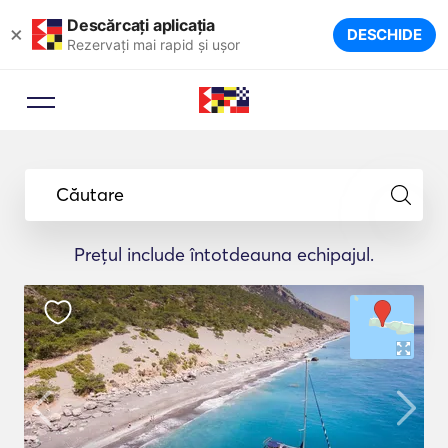
Descărcați aplicația
×
DESCHIDE
Rezervați mai rapid și ușor
Căutare
Prețul include întotdeauna echipajul.