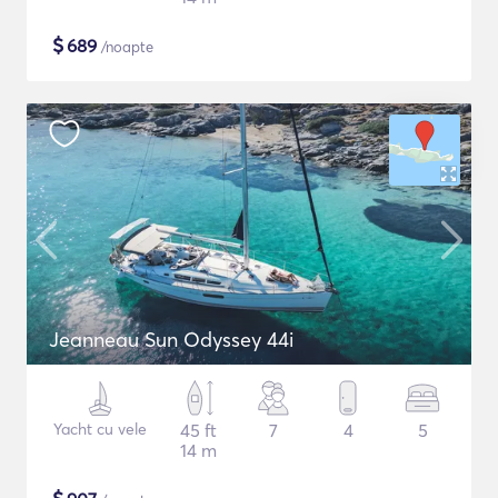
$
689
/noapte
Jeanneau Sun Odyssey 44i
Yacht cu vele
45 ft
7
4
5
14 m