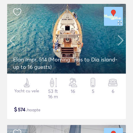
Elan Impr. 514 (Morning Trips to Dia island-
up to 16 guests)
Yacht cu vele
53 ft
16
5
6
16 m
$
574
/noapte