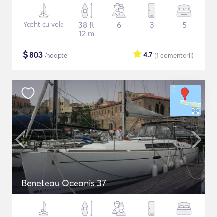
Yacht cu vele
38 ft
6
3
5
12 m
$
803
4.7
/noapte
(1
comentarii
)
Beneteau Oceanis 37