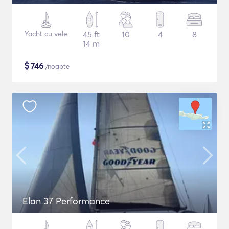
Yacht cu vele
45 ft
10
4
8
14 m
$
746
/noapte
Elan 37 Performance