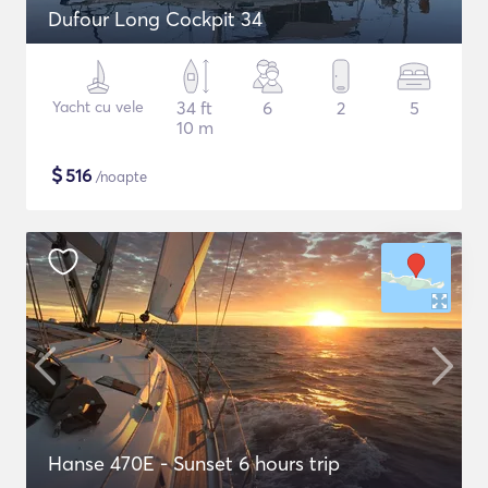
Dufour Long Cockpit 34
Yacht cu vele
34 ft
6
2
5
10 m
$
516
/noapte
Hanse 470E - Sunset 6 hours trip