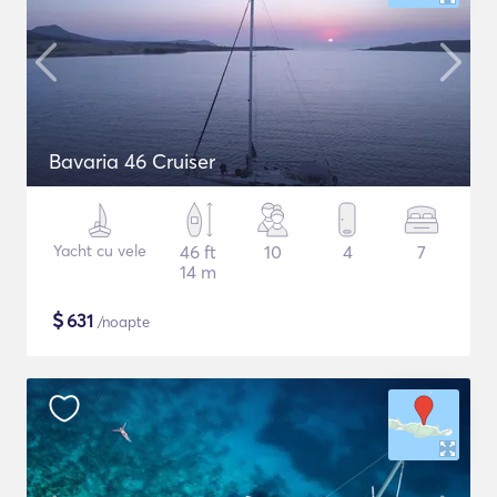
Bavaria 46 Cruiser
Yacht cu vele
46 ft
10
4
7
14 m
$
631
/noapte