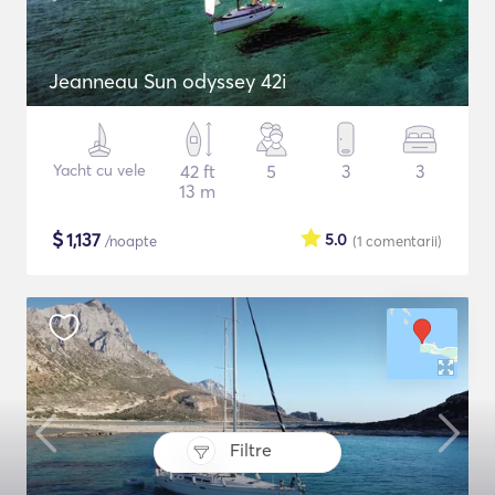
Jeanneau Sun odyssey 42i
Yacht cu vele
42 ft
5
3
3
13 m
$
1,137
5.0
/noapte
(1
comentarii
)
Filtre