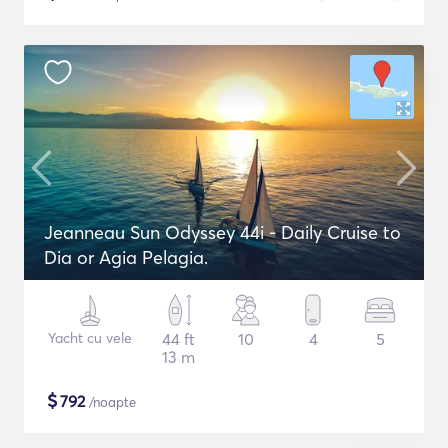
Jeanneau Sun Odyssey 44i - Daily Cruise to
Dia or Agia Pelagia.
Yacht cu vele
44 ft
10
4
5
13 m
$
792
/noapte