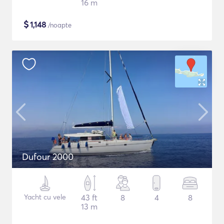
16 m
$
1,148
/noapte
Dufour 2000
Yacht cu vele
43 ft
8
4
8
13 m