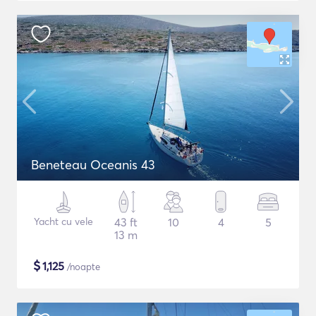
Beneteau Oceanis 43
Yacht cu vele
43 ft
10
4
5
13 m
$
1,125
/noapte