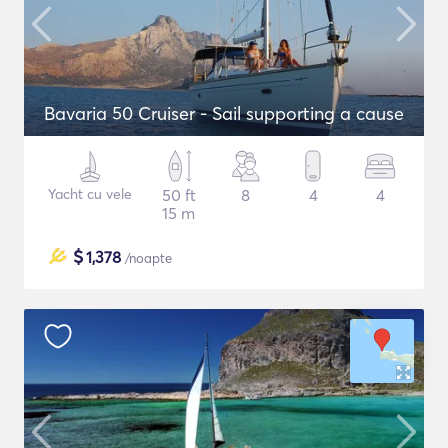
Bavaria 50 Cruiser - Sail supporting a cause
Yacht cu vele
50 ft
8
4
4
15 m
$
1,378
/noapte