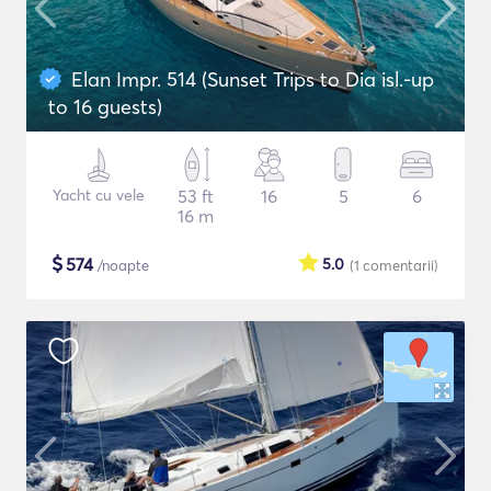
Elan Impr. 514 (Sunset Trips to Dia isl.-up
to 16 guests)
Yacht cu vele
53 ft
16
5
6
16 m
$
574
5.0
/noapte
(1
comentarii
)