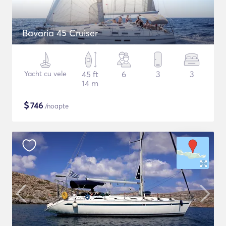
Bavaria 45 Cruiser
Yacht cu vele
45 ft
6
3
3
14 m
$
746
/noapte