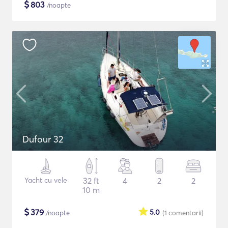
$
803
/noapte
Dufour 32
Yacht cu vele
32 ft
4
2
2
10 m
$
379
5.0
/noapte
(1
comentarii
)