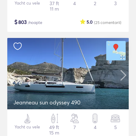
Yacht cu vele
37 ft
4
2
3
11 m
$
803
5.0
/noapte
(25
comentarii
)
Jeanneau sun odyssey 490
Yacht cu vele
49 ft
7
4
5
15 m