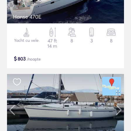
Hanse 470E
Yacht cu vele
47 ft
8
3
8
14 m
$
803
/noapte