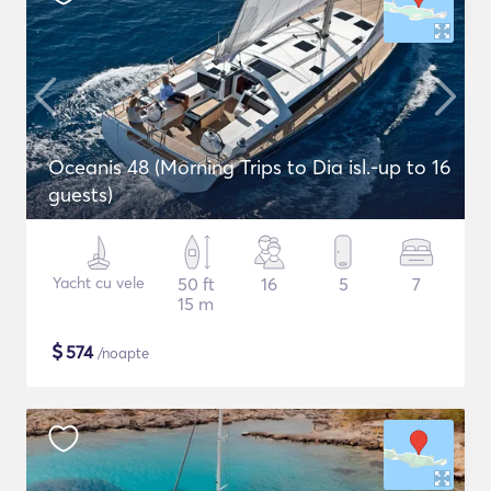
Oceanis 48 (Morning Trips to Dia isl.-up to 16
guests)
Yacht cu vele
50 ft
16
5
7
15 m
$
574
/noapte