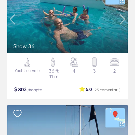
Show 36
Yacht cu vele
36 ft
4
3
2
11 m
$
803
5.0
/noapte
(25
comentarii
)