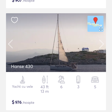
$
907
/noapte
Hanse 430
Yacht cu vele
43 ft
6
3
5
13 m
$
976
/noapte