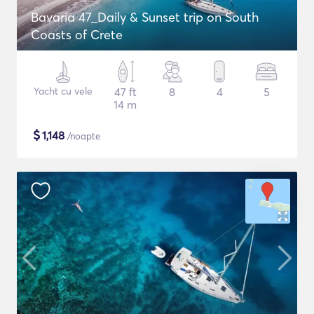
Bavaria 47_Daily & Sunset trip on South
Coasts of Crete
Yacht cu vele
47 ft
8
4
5
14 m
$
1,148
/noapte