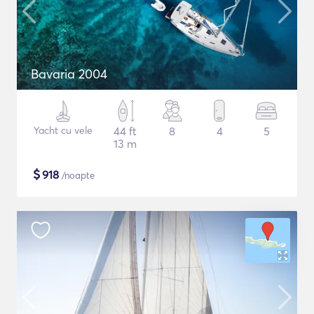
Bavaria 2004
Yacht cu vele
44 ft
8
4
5
13 m
$
918
/noapte