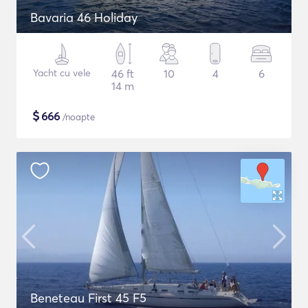
Bavaria 46 Holiday
Yacht cu vele
46 ft
10
4
6
14 m
$
666
/noapte
Beneteau First 45 F5