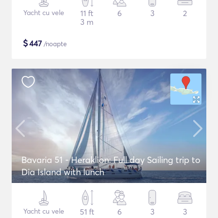
Yacht cu vele
11 ft
6
3
2
3 m
$
447
/noapte
Bavaria 51 - Heraklion: Full day Sailing trip to
Dia Island with lunch
Yacht cu vele
51 ft
6
3
3