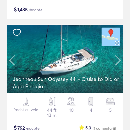
$
1,435
/noapte
Jeanneau Sun Odyssey 44i - Cruise to Dia or
Agia Pelagia
Yacht cu vele
44 ft
10
4
5
13 m
$
792
5.0
/noapte
(1
comentarii
)