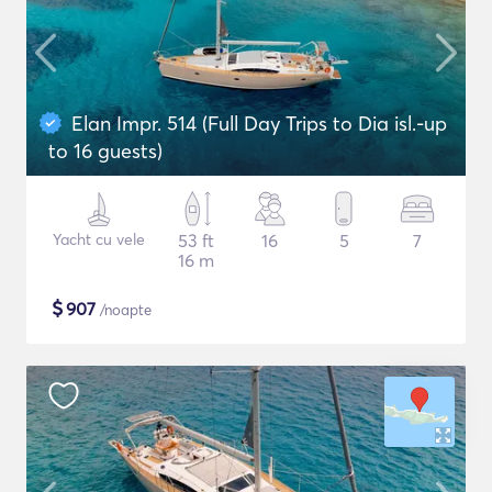
Elan Impr. 514 (Full Day Trips to Dia isl.-up
to 16 guests)
Yacht cu vele
53 ft
16
5
7
16 m
$
907
/noapte