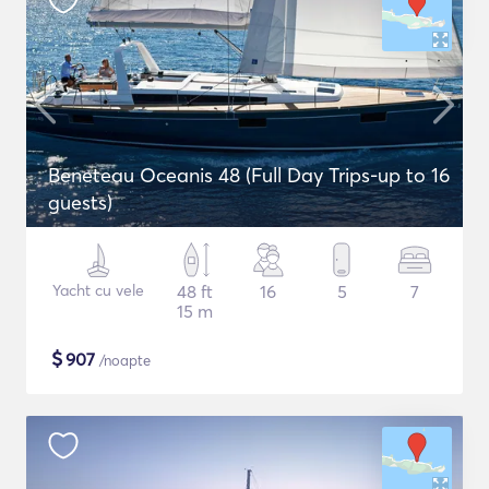
Beneteau Oceanis 48 (Full Day Trips-up to 16
guests)
Yacht cu vele
48 ft
16
5
7
15 m
$
907
/noapte