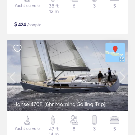
Yacht cu vele
38 ft
6
3
5
12 m
$
424
/noapte
Hanse 470E (6hr Morning Sailing Trip)
Yacht cu vele
47 ft
8
3
5
14 m