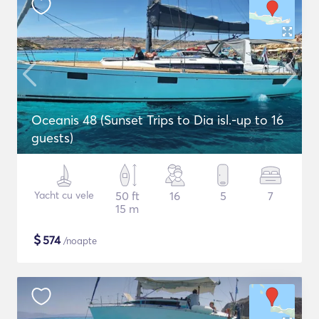
Oceanis 48 (Sunset Trips to Dia isl.-up to 16
guests)
Yacht cu vele
50 ft
16
5
7
15 m
$
574
/noapte