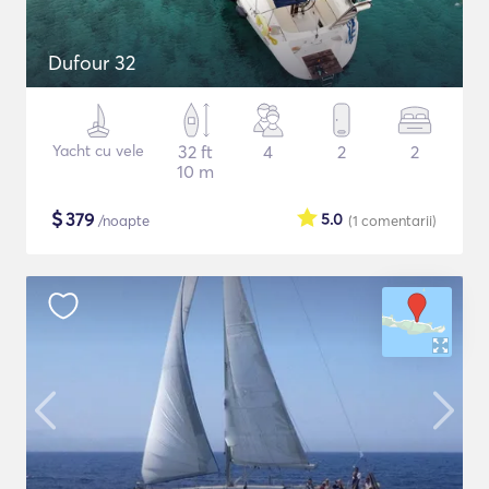
Dufour 32
Yacht cu vele
32 ft
4
2
2
10 m
$
379
5.0
/noapte
(1
comentarii
)