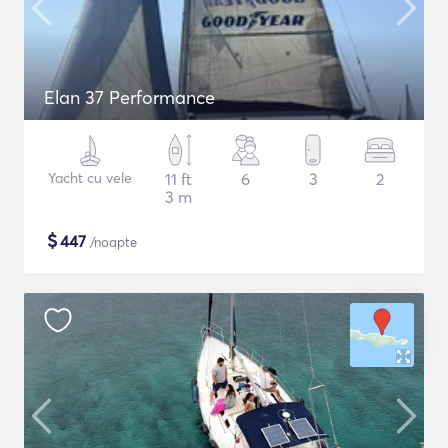
Elan 37 Performance
Yacht cu vele
11 ft
6
3
2
3 m
$
447
/noapte