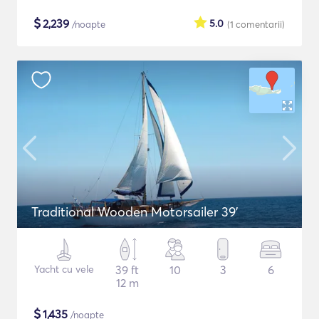
$
2,239
5.0
/noapte
(1
comentarii
)
Traditional Wooden Motorsailer 39'
Yacht cu vele
39 ft
10
3
6
12 m
$
1,435
/noapte