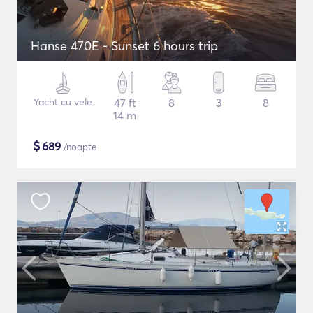
Hanse 470E - Sunset 6 hours trip
Yacht cu vele
47 ft
8
3
8
14 m
$
689
/noapte