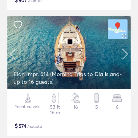
$
907
/noapte
Elan Impr. 514 (Morning Trips to Dia island-
up to 16 guests)
Yacht cu vele
53 ft
16
5
6
16 m
$
574
/noapte