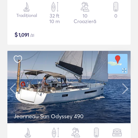
Tradițional
32 ft
10
0
10 m
Croazieră
$
1,091
/zi
Jeanneau Sun Odyssey 490