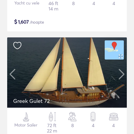
Yacht cu vele
46 ft
8
4
4
14 m
$
1,607
/noapte
Greek Gulet 72
Motor Sailer
72 ft
8
4
4
22 m