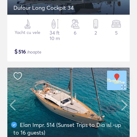
Dufour Long Cockpit 34
Yacht cu vele
34 ft
6
2
5
10 m
$
516
/noapte
Elan Impr. 514 (Sunset Trips to Dia isl.-up
to 16 guests)