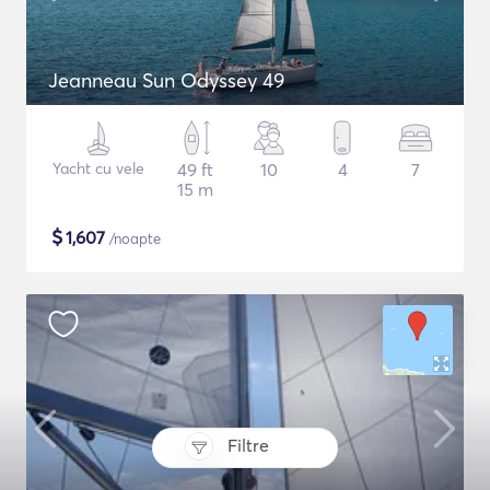
Jeanneau Sun Odyssey 49
Yacht cu vele
49 ft
10
4
7
15 m
$
1,607
/noapte
Filtre