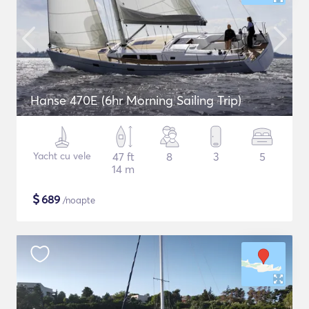
Hanse 470E (6hr Morning Sailing Trip)
Yacht cu vele
47 ft
8
3
5
14 m
$
689
/noapte