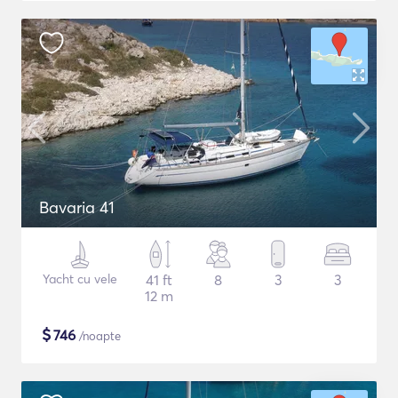
Bavaria 41
Yacht cu vele
41 ft
8
3
3
12 m
$
746
/noapte