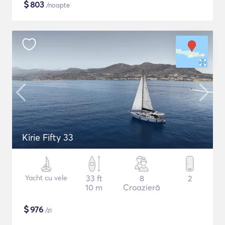
$
803
/noapte
Kirie Fifty 33
Yacht cu vele
33 ft
8
2
10 m
Croazieră
$
976
/zi