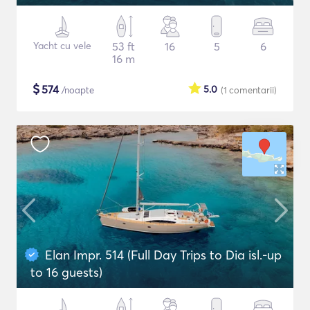
Yacht cu vele
53 ft
16
5
6
16 m
$
574
5.0
/noapte
(1
comentarii
)
Elan Impr. 514 (Full Day Trips to Dia isl.-up
to 16 guests)