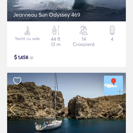
Jeanneau Sun Odyssey 469
Yacht cu vele
44 ft
14
4
13 m
Croazieră
$
1,458
/zi