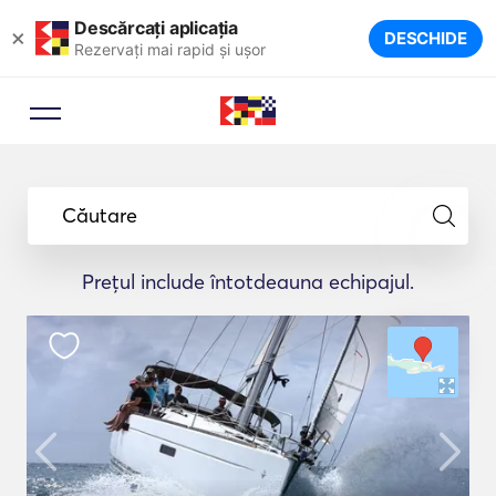
Descărcați aplicația
×
DESCHIDE
Rezervați mai rapid și ușor
Căutare
Prețul include întotdeauna echipajul.