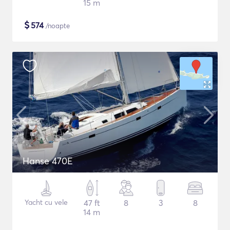
15 m
$
574
/noapte
Hanse 470E
Yacht cu vele
47 ft
8
3
8
14 m