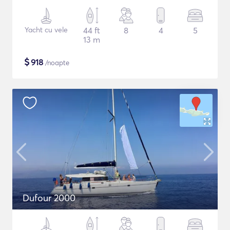
Yacht cu vele
44 ft
8
4
5
13 m
$
918
/noapte
Dufour 2000