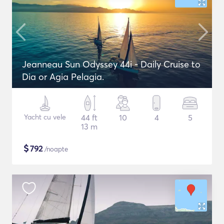
Jeanneau Sun Odyssey 44i - Daily Cruise to
Dia or Agia Pelagia.
Yacht cu vele
44 ft
10
4
5
13 m
$
792
/noapte