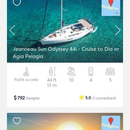
Jeanneau Sun Odyssey 44i - Cruise to Dia or
Agia Pelagia
Yacht cu vele
44 ft
10
4
5
13 m
$
792
5.0
/noapte
(1
comentarii
)