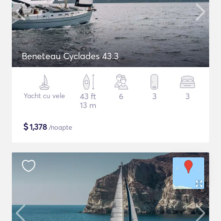
Beneteau Cyclades 43.3
Yacht cu vele
43 ft
6
3
3
13 m
$
1,378
/noapte