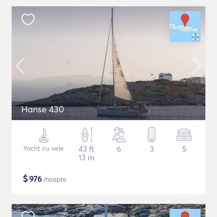
Hanse 430
Yacht cu vele
43 ft
6
3
5
13 m
$
976
/noapte