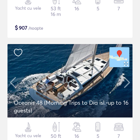
Yacht cu vele
53 ft
16
5
7
16 m
$
907
/noapte
Oceanis 48 (Morning Trips to Dia isl.-up to 16
guests)
Yacht cu vele
50 ft
16
5
7