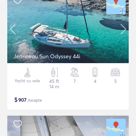
Jeanneau Sun Odyssey 44i
Yacht cu vele
45 ft
7
4
5
14 m
$
907
/noapte