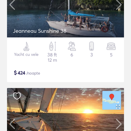
Jeanneau Sunshine 38
Yacht cu vele
38 ft
6
3
5
12 m
$
424
/noapte