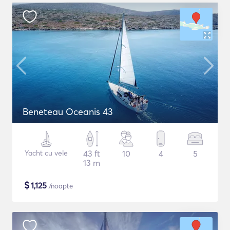
Beneteau Oceanis 43
Yacht cu vele
43 ft
10
4
5
13 m
$
1,125
/noapte