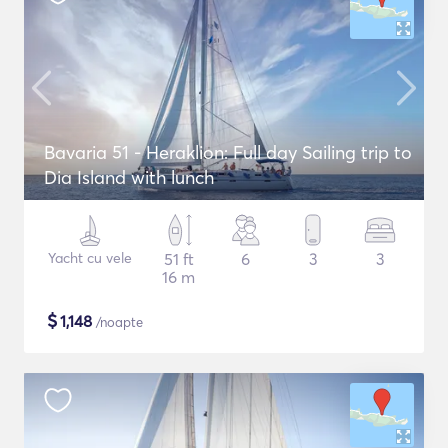
Bavaria 51 - Heraklion: Full day Sailing trip to
Dia Island with lunch
Yacht cu vele
51 ft
6
3
3
16 m
$
1,148
/noapte