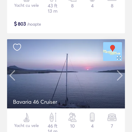
Yacht cu vele
43 ft
8
4
8
13 m
$
803
/noapte
Bavaria 46 Cruiser
Yacht cu vele
46 ft
10
4
7
14 m