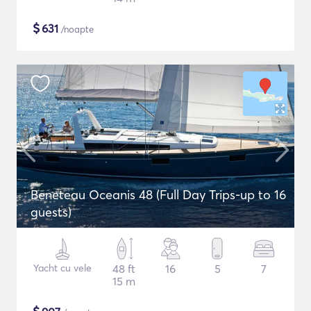
$
631
/noapte
Beneteau Oceanis 48 (Full Day Trips-up to 16
guests)
Yacht cu vele
48 ft
16
5
7
15 m