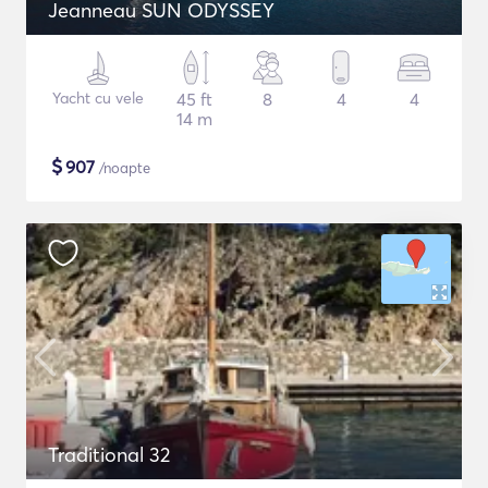
Jeanneau SUN ODYSSEY
Yacht cu vele
45 ft
8
4
4
14 m
$
907
/noapte
Traditional 32