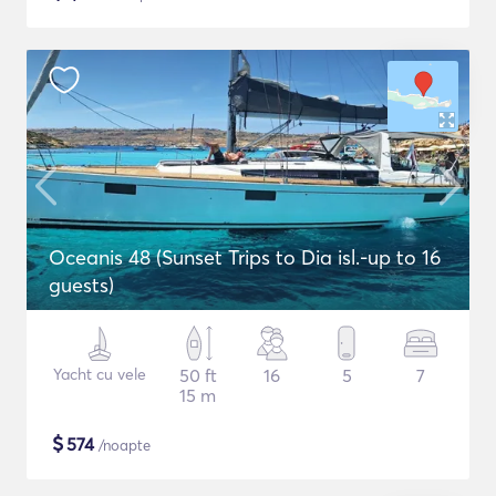
Oceanis 48 (Sunset Trips to Dia isl.-up to 16
guests)
Yacht cu vele
50 ft
16
5
7
15 m
$
574
/noapte