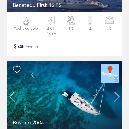
Beneteau First 45 F5
Yacht cu vele
45 ft
10
4
8
14 m
$
746
/noapte
Bavaria 2004