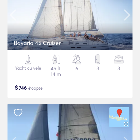
Bavaria 45 Cruiser
Yacht cu vele
45 ft
6
3
3
14 m
$
746
/noapte