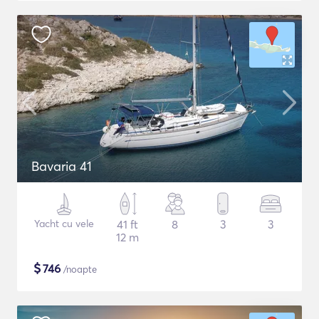
Bavaria 41
Yacht cu vele
41 ft
8
3
3
12 m
$
746
/noapte