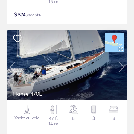
15 m
$
574
/noapte
Hanse 470E
Yacht cu vele
47 ft
8
3
8
14 m