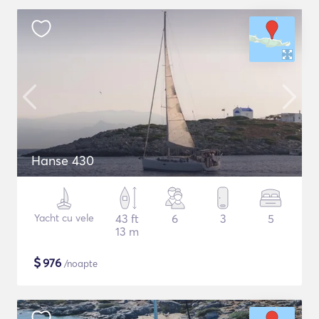
Hanse 430
Yacht cu vele
43 ft
6
3
5
13 m
$
976
/noapte