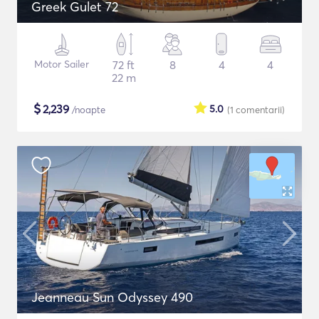
Greek Gulet 72
Motor Sailer
72 ft
8
4
4
22 m
$
2,239
5.0
/noapte
(1
comentarii
)
Jeanneau Sun Odyssey 490