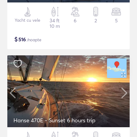
Yacht cu vele
34 ft
6
2
5
10 m
$
516
/noapte
Hanse 470E - Sunset 6 hours trip