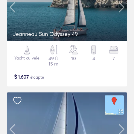
Jeanneau Sun Odyssey 49
Yacht cu vele
49 ft
10
4
7
15 m
$
1,607
/noapte