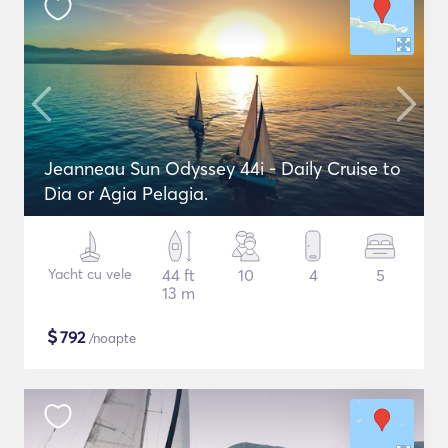
Jeanneau Sun Odyssey 44i - Daily Cruise to
Dia or Agia Pelagia.
Yacht cu vele
44 ft
10
4
5
13 m
$
792
/noapte