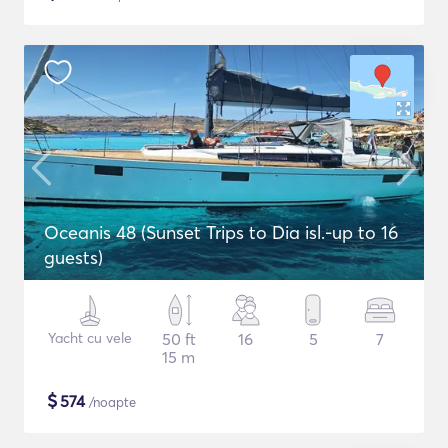
Oceanis 48 (Sunset Trips to Dia isl.-up to 16
guests)
Yacht cu vele
50 ft
16
5
7
15 m
$
574
/noapte