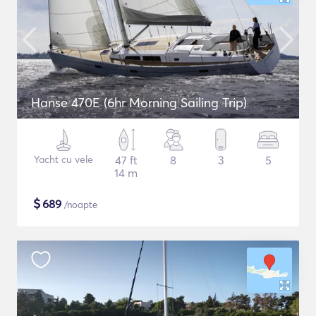
Hanse 470E (6hr Morning Sailing Trip)
Yacht cu vele
47 ft
8
3
5
14 m
$
689
/noapte