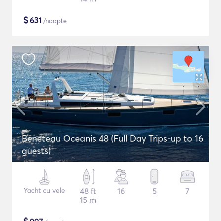
$
631
/noapte
Beneteau Oceanis 48 (Full Day Trips-up to 16
guests)
Yacht cu vele
48 ft
16
5
7
15 m