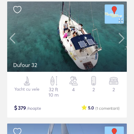
Dufour 32
Yacht cu vele
32 ft
4
2
2
10 m
$
379
5.0
/noapte
(1
comentarii
)