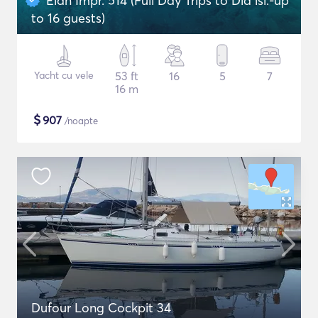
Elan Impr. 514 (Full Day Trips to Dia isl.-up
to 16 guests)
Yacht cu vele
53 ft
16
5
7
16 m
$
907
/noapte
Dufour Long Cockpit 34