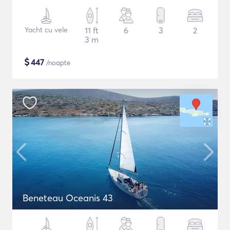
Yacht cu vele
11 ft
6
3
2
3 m
$
447
/noapte
Beneteau Oceanis 43