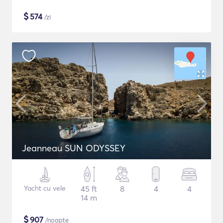
$
574
/zi
Jeanneau SUN ODYSSEY
Yacht cu vele
45 ft
8
4
4
14 m
$
907
/noapte