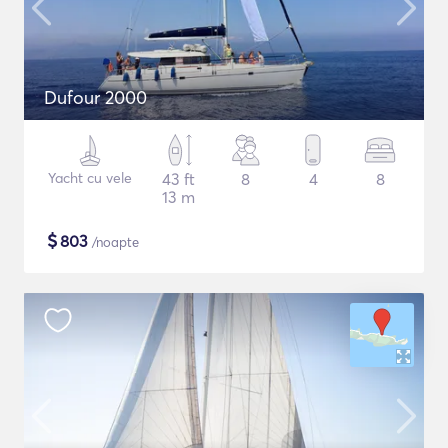
Dufour 2000
Yacht cu vele
43 ft
8
4
8
13 m
$
803
/noapte