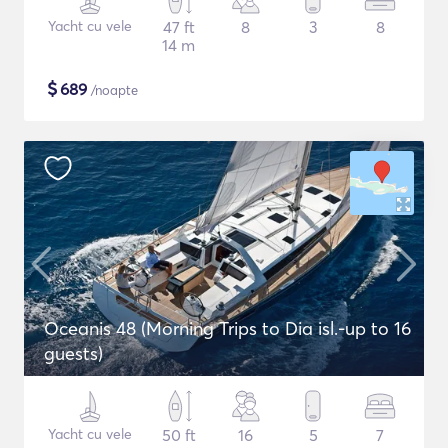
Yacht cu vele
47 ft
8
3
8
14 m
$
689
/noapte
Oceanis 48 (Morning Trips to Dia isl.-up to 16
guests)
Yacht cu vele
50 ft
16
5
7