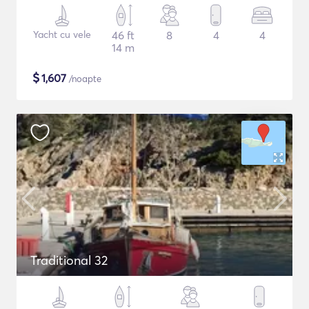
Yacht cu vele
46 ft
8
4
4
14 m
$
1,607
/noapte
Traditional 32