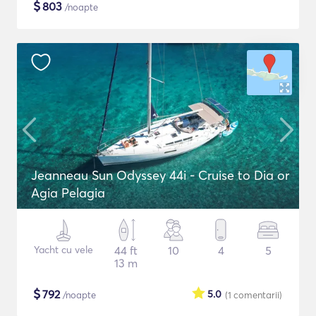
$
803
/noapte
Jeanneau Sun Odyssey 44i - Cruise to Dia or
Agia Pelagia
Yacht cu vele
44 ft
10
4
5
13 m
$
792
5.0
/noapte
(1
comentarii
)