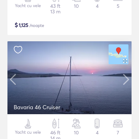
Yacht cu vele
43 ft
10
4
5
13 m
$
1,125
/noapte
Bavaria 46 Cruiser
Yacht cu vele
46 ft
10
4
7
14 m