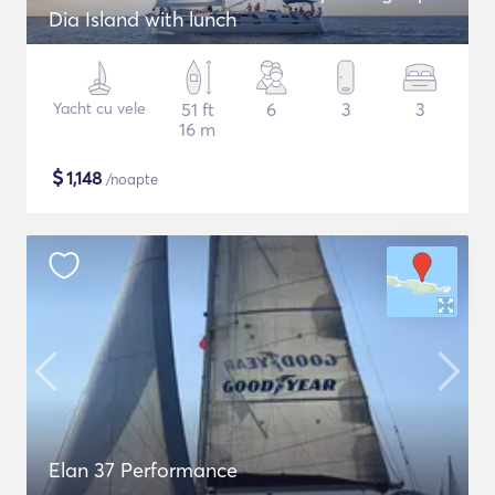
Dia Island with lunch
Yacht cu vele
51 ft
6
3
3
16 m
$
1,148
/noapte
Elan 37 Performance