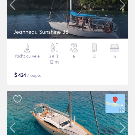
Jeanneau Sunshine 38
Yacht cu vele
38 ft
6
3
5
12 m
$
424
/noapte