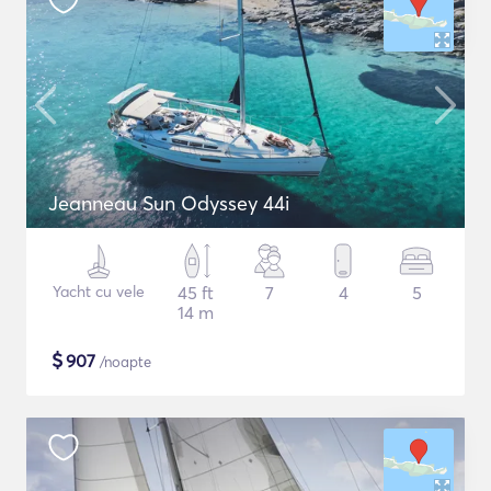
Jeanneau Sun Odyssey 44i
Yacht cu vele
45 ft
7
4
5
14 m
$
907
/noapte