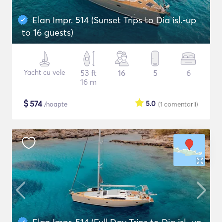
Elan Impr. 514 (Sunset Trips to Dia isl.-up
to 16 guests)
Yacht cu vele
53 ft
16
5
6
16 m
$
574
5.0
/noapte
(1
comentarii
)