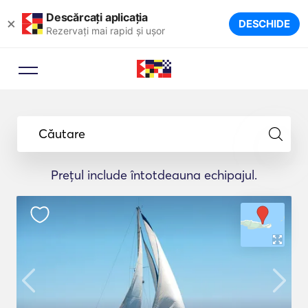
Descărcați aplicația
×
DESCHIDE
Rezervați mai rapid și ușor
Căutare
Prețul include întotdeauna echipajul.