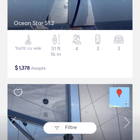
Ocean Star 51.2
Yacht cu vele
51 ft
4
3
3
16 m
$
1,378
/noapte
Filtre