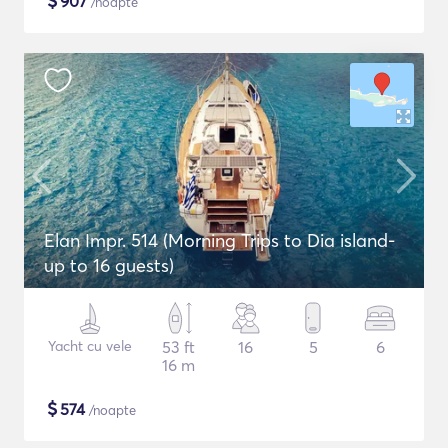
$
907
/noapte
Elan Impr. 514 (Morning Trips to Dia island-
up to 16 guests)
Yacht cu vele
53 ft
16
5
6
16 m
$
574
/noapte