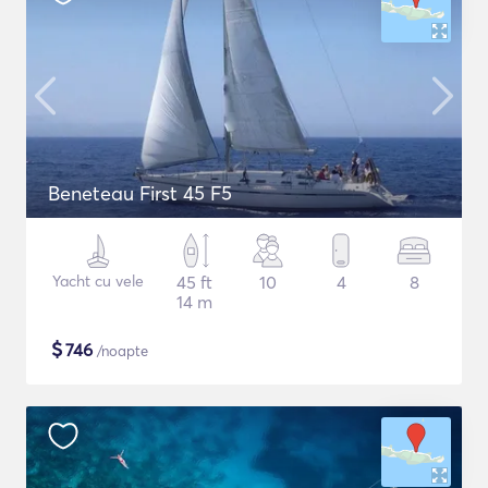
Beneteau First 45 F5
Yacht cu vele
45 ft
10
4
8
14 m
$
746
/noapte