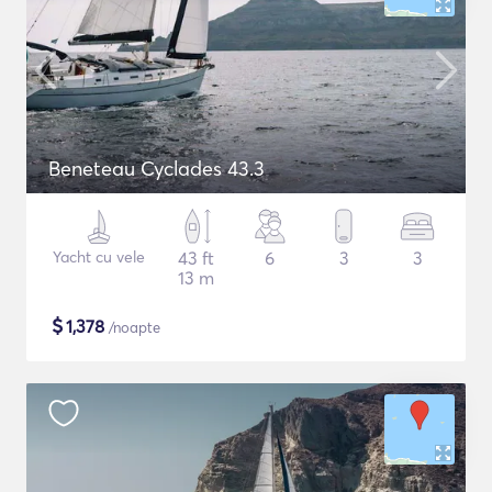
Beneteau Cyclades 43.3
Yacht cu vele
43 ft
6
3
3
13 m
$
1,378
/noapte