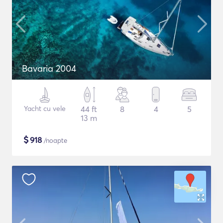
Bavaria 2004
Yacht cu vele
44 ft
8
4
5
13 m
$
918
/noapte