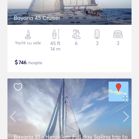
Bavaria 45 Cruiser
Yacht cu vele
45 ft
6
3
3
14 m
$
746
/noapte
Bavaria 51 - Heraklion: Full day Sailing trip to