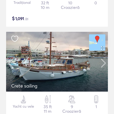
Tradițional
32 ft
10
0
10 m
Croazieră
$
1,091
/zi
Crete sailing
Yacht cu vele
35 ft
9
1
11 m
Croazieră