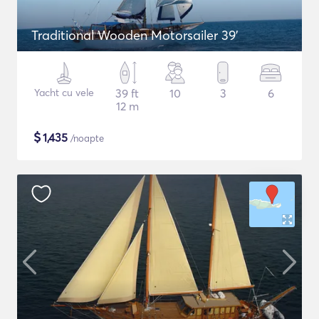
Traditional Wooden Motorsailer 39'
Yacht cu vele
39 ft
10
3
6
12 m
$
1,435
/noapte