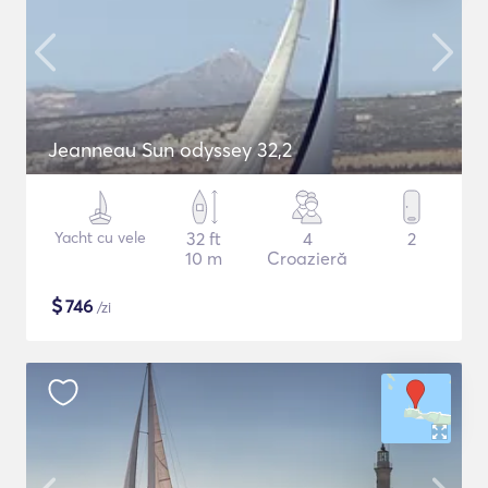
Jeanneau Sun odyssey 32,2
Yacht cu vele
32 ft
4
2
10 m
Croazieră
$
746
/zi