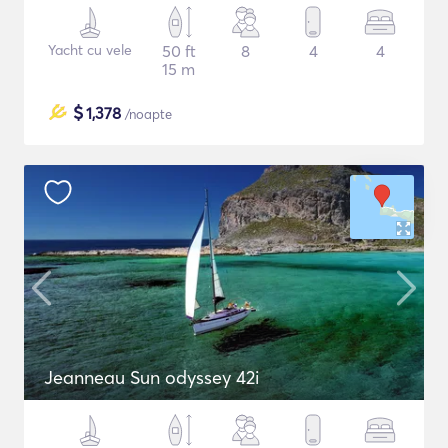
Yacht cu vele
50 ft
8
4
4
15 m
$
1,378
/noapte
Jeanneau Sun odyssey 42i