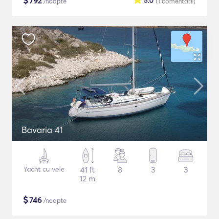
$
792
5.0
/noapte
(1
comentarii
)
Bavaria 41
Yacht cu vele
41 ft
8
3
3
12 m
$
746
/noapte