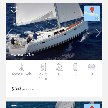
Hanse 470E
Yacht cu vele
47 ft
8
3
8
14 m
$
803
/noapte