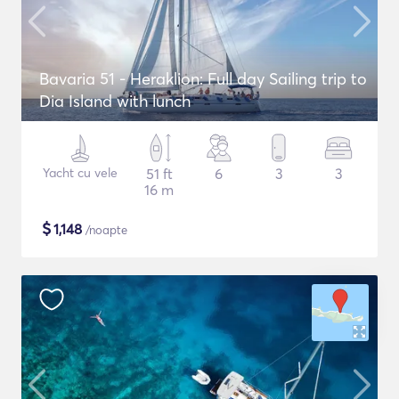
Bavaria 51 - Heraklion: Full day Sailing trip to
Dia Island with lunch
Yacht cu vele
51 ft
6
3
3
16 m
$
1,148
/noapte