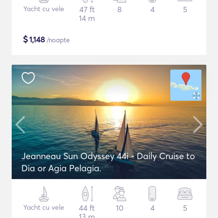
Yacht cu vele
47 ft
8
4
5
14 m
$
1,148
/noapte
Jeanneau Sun Odyssey 44i - Daily Cruise to
Dia or Agia Pelagia.
Yacht cu vele
44 ft
10
4
5
13 m