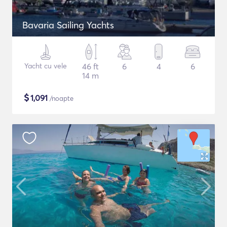
Bavaria Sailing Yachts
Yacht cu vele
46 ft
6
4
6
14 m
$
1,091
/noapte