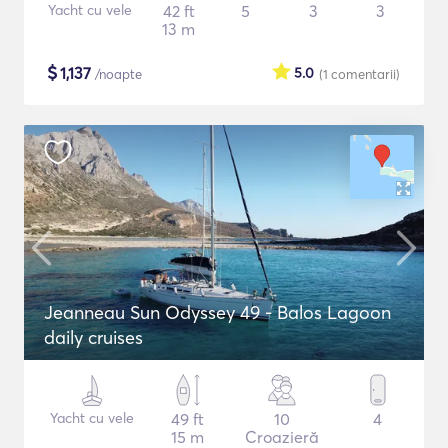
Yacht cu vele
42 ft
5
3
3
13 m
$
1,137
5.0
/noapte
(1
comentarii
)
Jeanneau Sun Odyssey 49 - Balos Lagoon
daily cruises
Yacht cu vele
49 ft
10
4
15 m
Croazieră