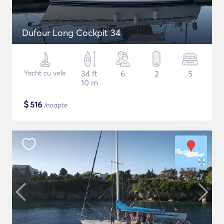
Dufour Long Cockpit 34
Yacht cu vele
34 ft
6
2
5
10 m
$
516
/noapte