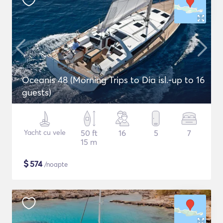
Oceanis 48 (Morning Trips to Dia isl.-up to 16
guests)
Yacht cu vele
50 ft
16
5
7
15 m
$
574
/noapte