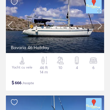
Bavaria 46 Holiday
Yacht cu vele
46 ft
10
4
6
14 m
$
666
/noapte