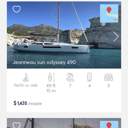
Jeanneau sun odyssey 490
Yacht cu vele
49 ft
7
4
5
15 m
$
1,435
/noapte