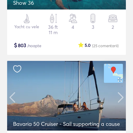
Show 36
Yacht cu vele
36 ft
4
3
2
11 m
$
803
5.0
/noapte
(25
comentarii
)
Bavaria 50 Cruiser - Sail supporting a cause