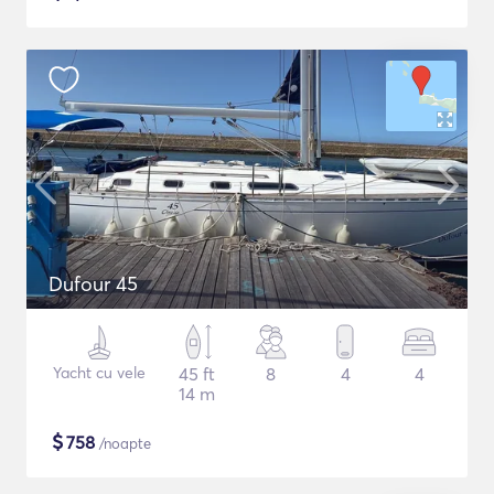
Dufour 45
Yacht cu vele
45 ft
8
4
4
14 m
$
758
/noapte