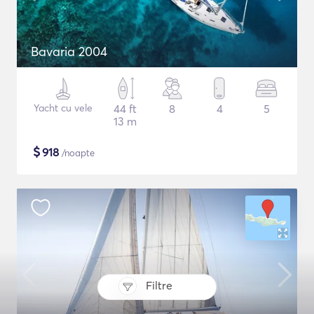
Bavaria 2004
Yacht cu vele
44 ft
8
4
5
13 m
$
918
/noapte
Filtre