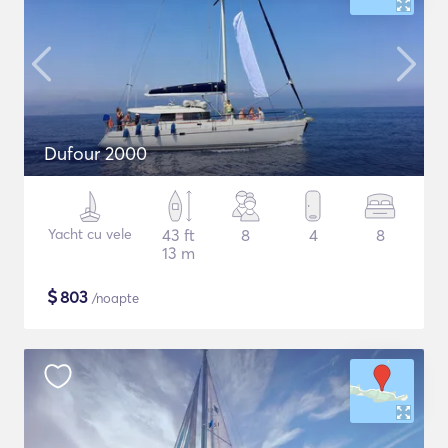
Dufour 2000
Yacht cu vele
43 ft
8
4
8
13 m
$
803
/noapte