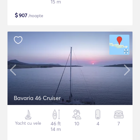
15 m
$
907
/noapte
Bavaria 46 Cruiser
Yacht cu vele
46 ft
10
4
7
14 m