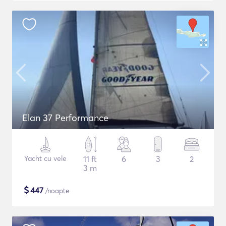
Elan 37 Performance
Yacht cu vele
11 ft
6
3
2
3 m
$
447
/noapte