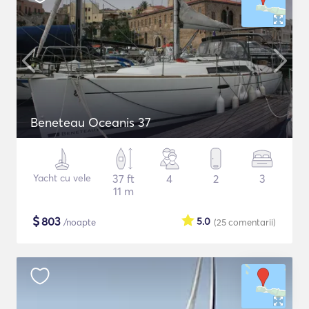
Beneteau Oceanis 37
Yacht cu vele
37 ft
4
2
3
11 m
$
803
5.0
/noapte
(25
comentarii
)