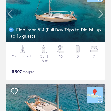
Elan Impr. 514 (Full Day Trips to Dia isl.-up
to 16 guests)
Yacht cu vele
53 ft
16
5
7
16 m
$
907
/noapte