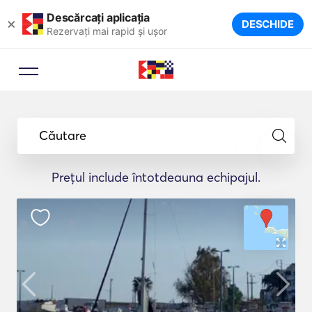
Descărcați aplicația
×
DESCHIDE
Rezervați mai rapid și ușor
Căutare
Prețul include întotdeauna echipajul.