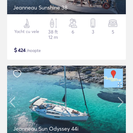
Jeanneau Sunshine 38
Yacht cu vele
38 ft
6
3
5
12 m
$
424
/noapte
Jeanneau Sun Odyssey 44i