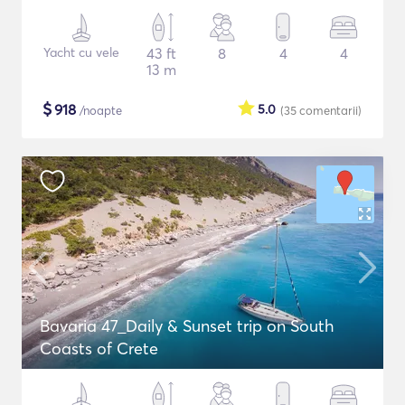
Yacht cu vele
43 ft
8
4
4
13 m
$
918
5.0
/noapte
(35
comentarii
)
Bavaria 47_Daily & Sunset trip on South
Coasts of Crete