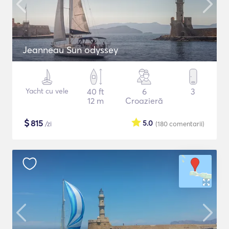
Jeanneau Sun odyssey
Yacht cu vele
40 ft
6
3
12 m
Croazieră
$
815
5.0
/zi
(180
comentarii
)