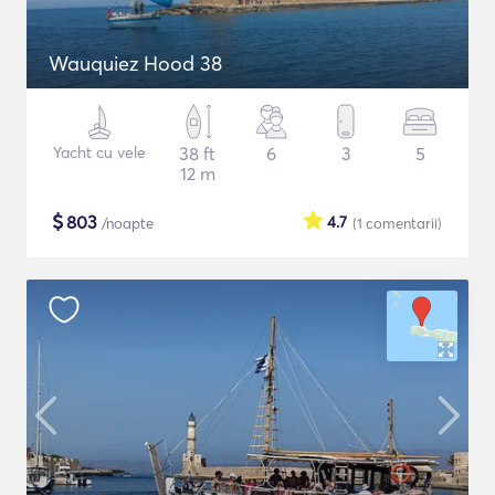
Wauquiez Hood 38
Yacht cu vele
38 ft
6
3
5
12 m
$
803
4.7
/noapte
(1
comentarii
)