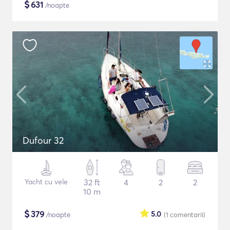
$
631
/noapte
Dufour 32
Yacht cu vele
32 ft
4
2
2
10 m
$
379
5.0
/noapte
(1
comentarii
)