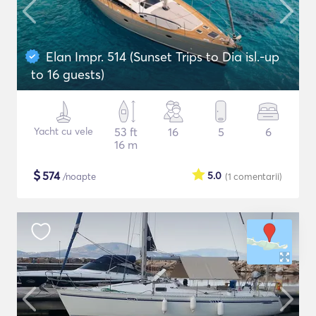
Elan Impr. 514 (Sunset Trips to Dia isl.-up
to 16 guests)
Yacht cu vele
53 ft
16
5
6
16 m
$
574
5.0
/noapte
(1
comentarii
)