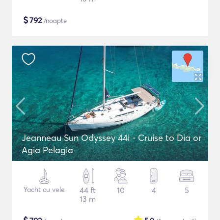
$
792
/noapte
Jeanneau Sun Odyssey 44i - Cruise to Dia or
Agia Pelagia
Yacht cu vele
44 ft
10
4
5
13 m