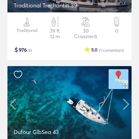
Traditional Trechantiri 39
Tradițional
39 ft
30
0
12 m
Croazieră
$
976
5.0
/zi
(1
comentarii
)
Dufour GibSea 43