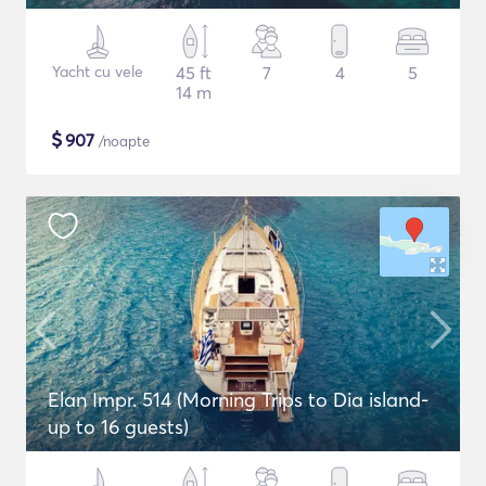
Yacht cu vele
45 ft
7
4
5
14 m
$
907
/noapte
Elan Impr. 514 (Morning Trips to Dia island-
up to 16 guests)