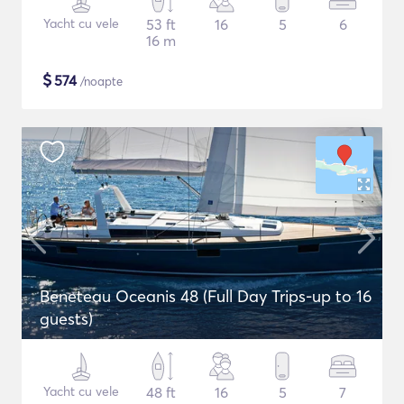
Yacht cu vele
53 ft
16
5
6
16 m
$
574
/noapte
Beneteau Oceanis 48 (Full Day Trips-up to 16
guests)
Yacht cu vele
48 ft
16
5
7