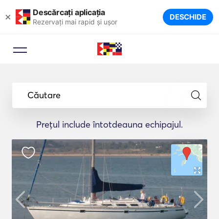
Descărcați aplicația
×
DESCHIDE
Rezervați mai rapid și ușor
Căutare
Prețul include întotdeauna echipajul.