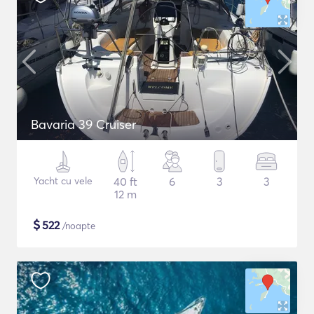
Bavaria 39 Cruiser
Yacht cu vele
40 ft
6
3
3
12 m
$
522
/noapte