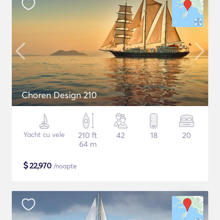
Choren Design 210
Yacht cu vele
210 ft
42
18
20
64 m
$
22,970
/noapte