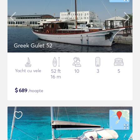
Greek Gulet 52
Yacht cu vele
52 ft
10
3
5
16 m
$
689
/noapte