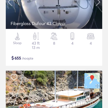
Fiberglass Dufour 43 Classic
Sloop
43 ft
8
4
4
13 m
$
655
/noapte