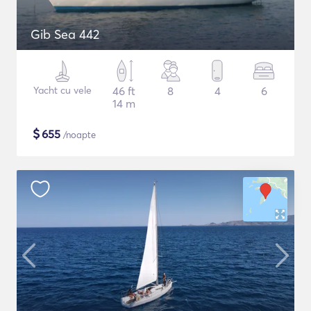
Gib Sea 442
Yacht cu vele
46 ft
8
4
6
14 m
$
655
/noapte