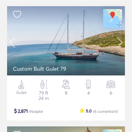
Custom Built Gulet 79
Gulet
79 ft
8
4
6
24 m
$
2,871
5.0
/noapte
(6
comentarii
)