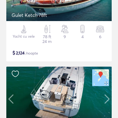
Gulet Ketch 78ft
Yacht cu vele
78 ft
9
4
6
24 m
$
2,124
/noapte