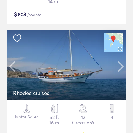
14 m
$
803
/noapte
Rhodes cruises
Motor Sailer
52 ft
12
4
16 m
Croazieră