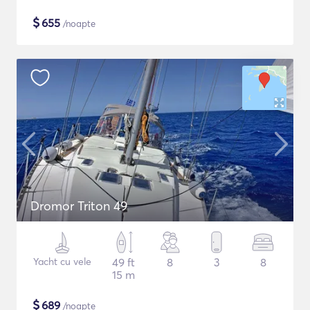
$
655
/noapte
Dromor Triton 49
Yacht cu vele
49 ft
8
3
8
15 m
$
689
/noapte