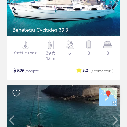
Beneteau Cyclades 39.3
Yacht cu vele
39 ft
6
3
3
12 m
$
526
5.0
/noapte
(9
comentarii
)