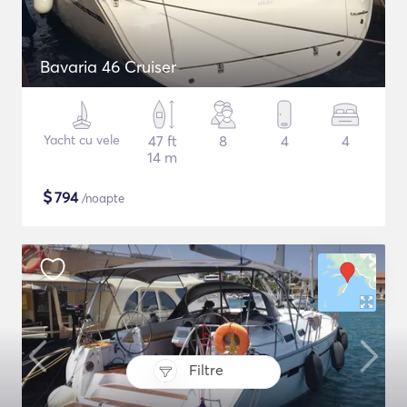
Bavaria 46 Cruiser
Yacht cu vele
47 ft
8
4
4
14 m
$
794
/noapte
Filtre