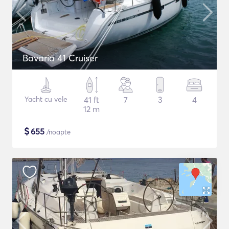
Bavaria 41 Cruiser
Yacht cu vele
41 ft
7
3
4
12 m
$
655
/noapte