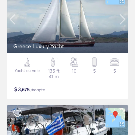
Greece Luxury Yacht
Yacht cu vele
135 ft
10
5
5
41 m
$
3,675
/noapte