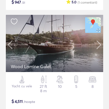
$
947
5.0
/zi
(1
comentarii
)
Wood Lamine Gulet
Yacht cu vele
27 ft
10
5
8
8 m
$
4,511
/noapte