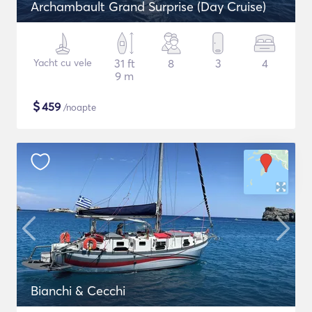
Archambault Grand Surprise (Day Cruise)
Yacht cu vele
31 ft
8
3
4
9 m
$
459
/noapte
Bianchi & Cecchi