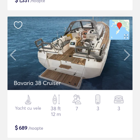
$
1,331
/noapte
Bavaria 38 Cruiser
Yacht cu vele
38 ft
7
3
3
12 m
$
689
/noapte