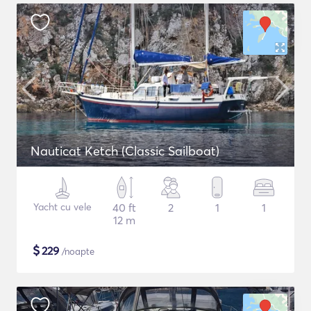
Nauticat Ketch (Classic Sailboat)
Yacht cu vele
40 ft
2
1
1
12 m
$
229
/noapte