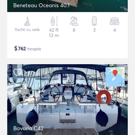
Beneteau Oceanis 40.1
Yacht cu vele
42 ft
8
3
4
13 m
$
762
/noapte
Bavaria C42