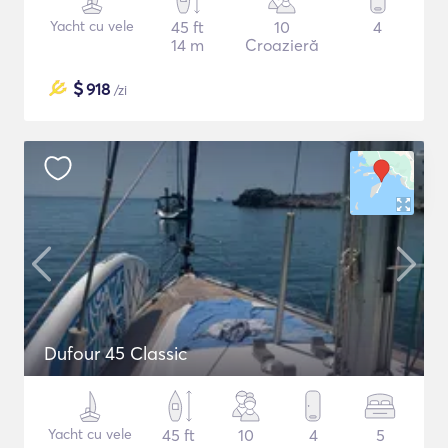
Yacht cu vele
45 ft
10
4
14 m
Croazieră
$
918
/zi
Dufour 45 Classic
Yacht cu vele
45 ft
10
4
5