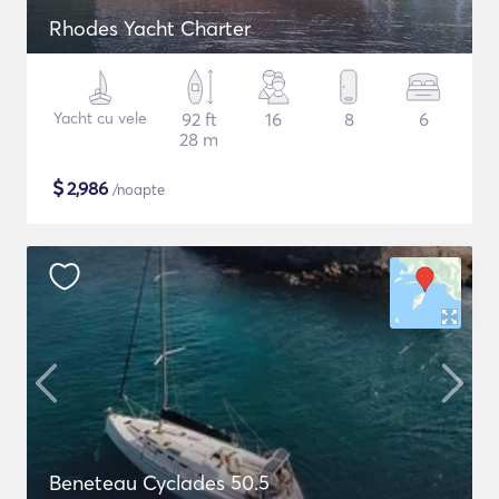
Rhodes Yacht Charter
Yacht cu vele
92 ft
16
8
6
28 m
$
2,986
/noapte
Beneteau Cyclades 50.5