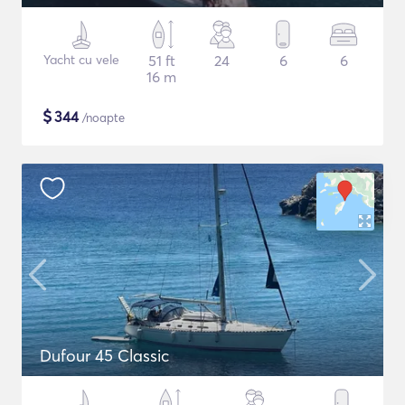
Yacht cu vele
51 ft
24
6
6
16 m
$
344
/noapte
Dufour 45 Classic