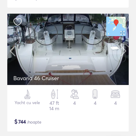
Bavaria 46 Cruiser
Yacht cu vele
47 ft
4
4
4
14 m
$
744
/noapte