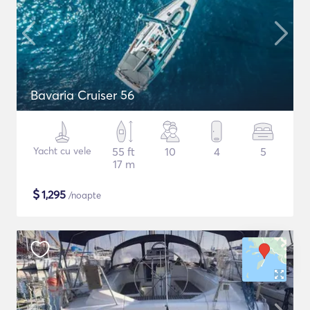
Bavaria Cruiser 56
Yacht cu vele
55 ft
10
4
5
17 m
$
1,295
/noapte