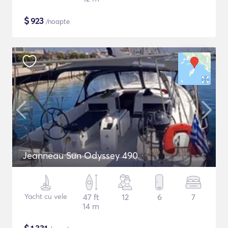
$
923
/noapte
Jeanneau Sun Odyssey 490
Yacht cu vele
47 ft
12
6
7
14 m