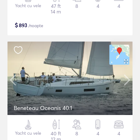
Yacht cu vele
47 ft
8
4
4
14 m
$
893
/noapte
Beneteau Oceanis 40.1
Yacht cu vele
40 ft
8
4
4
12 m