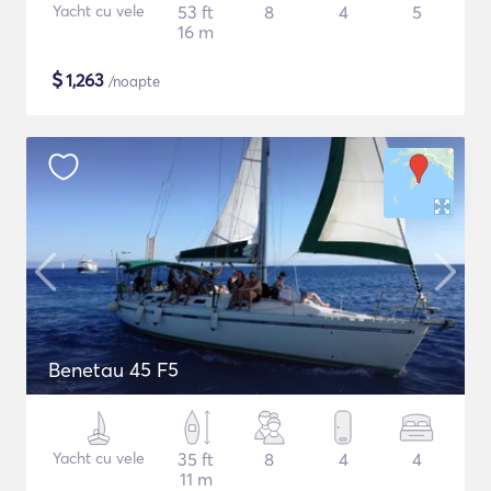
Yacht cu vele
53 ft
8
4
5
16 m
$
1,263
/noapte
Benetau 45 F5
Yacht cu vele
35 ft
8
4
4
11 m