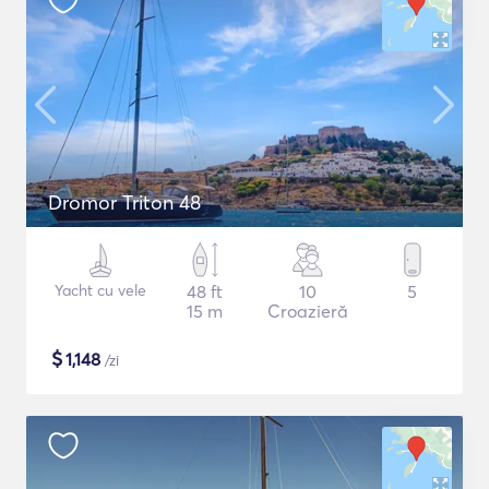
Dromor Triton 48
Yacht cu vele
48 ft
10
5
15 m
Croazieră
$
1,148
/zi