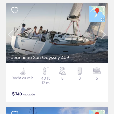
Jeanneau Sun Odyssey 409
Yacht cu vele
40 ft
8
3
5
12 m
$
740
/noapte