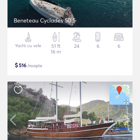
Beneteau Cyclades 50.5
Yacht cu vele
51 ft
24
6
6
16 m
$
516
/noapte