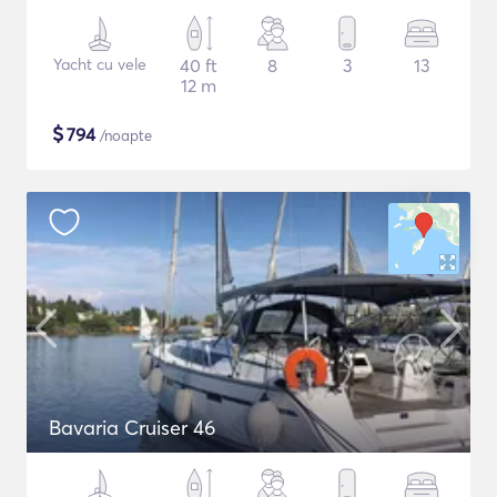
Yacht cu vele
40 ft
8
3
13
12 m
$
794
/noapte
Bavaria Cruiser 46