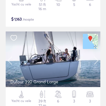
Yacht cu vele
51 ft
10
5
6
16 m
$
1,163
/noapte
Dufour 390 Grand Large
Yacht cu vele
39 ft
6
3
3
12 m