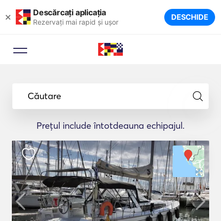
Descărcați aplicația
×
DESCHIDE
Rezervați mai rapid și ușor
Căutare
Prețul include întotdeauna echipajul.