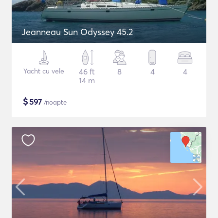
Jeanneau Sun Odyssey 45.2
Yacht cu vele
46 ft
8
4
4
14 m
$
597
/noapte