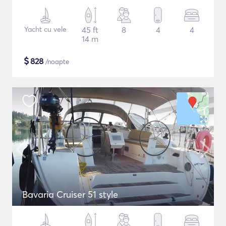
Yacht cu vele
45 ft
8
4
4
14 m
$
828
/noapte
Bavaria Cruiser 51 style