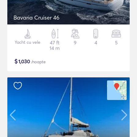
Bavaria Cruiser 46
Yacht cu vele
47 ft
9
4
5
14 m
$
1,030
/noapte