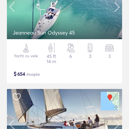
Jeanneau Sun Odyssey 45
Yacht cu vele
45 ft
6
3
3
14 m
$
654
/noapte