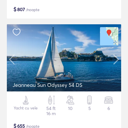
$
807
/noapte
Jeanneau Sun Odyssey 54 DS
Yacht cu vele
54 ft
10
5
6
16 m
$
655
/noapte