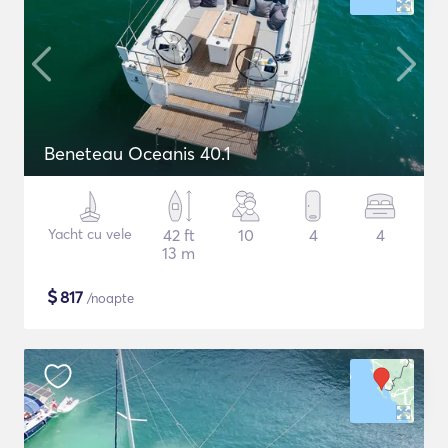
Beneteau Oceanis 40.1
Yacht cu vele
42 ft
10
4
4
13 m
$
817
/noapte