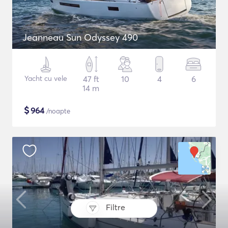
Jeanneau Sun Odyssey 490
Yacht cu vele
47 ft
10
4
6
14 m
$
964
/noapte
Filtre