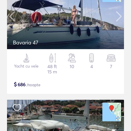
Bavaria 47
Yacht cu vele
48 ft
10
4
7
15 m
$
686
/noapte