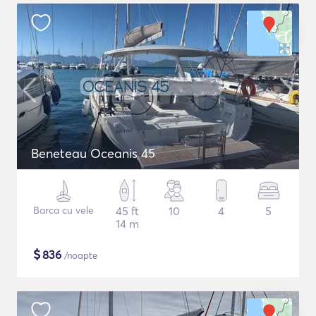
Beneteau Oceanis 45
Barca cu vele
45 ft
10
4
5
14 m
$
836
/noapte