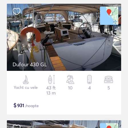
Dufour 430 GL
Yacht cu vele
43 ft
10
4
5
13 m
$
931
/noapte