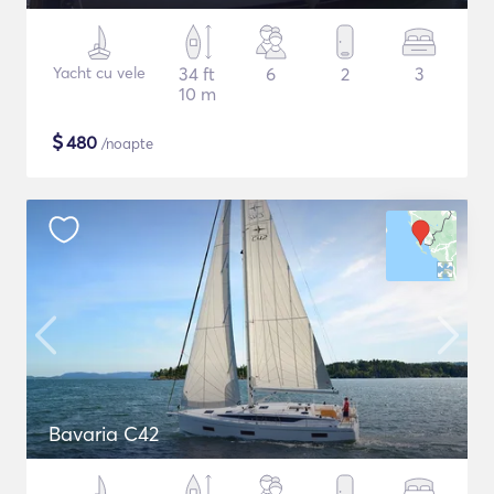
Yacht cu vele
34 ft
6
2
3
10 m
$
480
/noapte
Bavaria C42