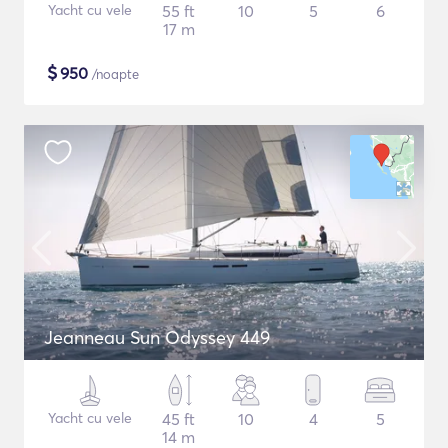
Yacht cu vele
55 ft
10
5
6
17 m
$
950
/noapte
Jeanneau Sun Odyssey 449
Yacht cu vele
45 ft
10
4
5
14 m