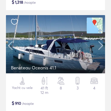
$
1,318
/noapte
Beneteau Oceanis 41.1
Yacht cu vele
41 ft
8
3
4
12 m
$
910
/noapte