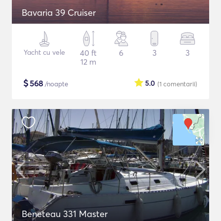
Bavaria 39 Cruiser
Yacht cu vele
40 ft
6
3
3
12 m
$
568
5.0
/noapte
(1
comentarii
)
Beneteau 331 Master