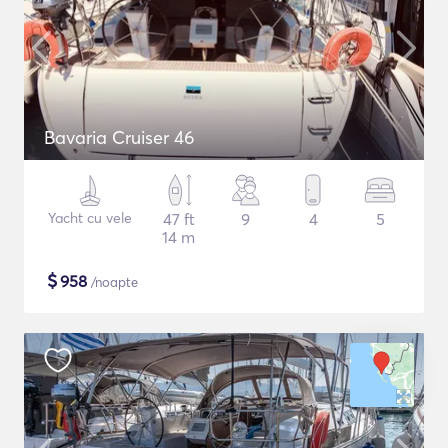
Bavaria Cruiser 46
Yacht cu vele
47 ft
9
4
5
14 m
$
958
/noapte