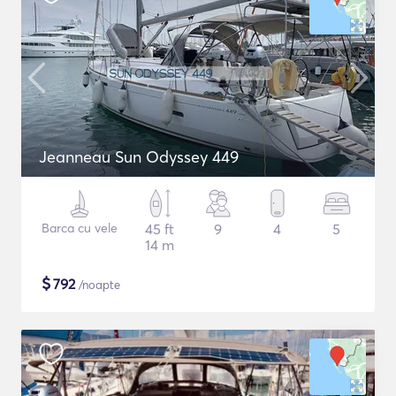
Jeanneau Sun Odyssey 449
Barca cu vele
45 ft
9
4
5
14 m
$
792
/noapte