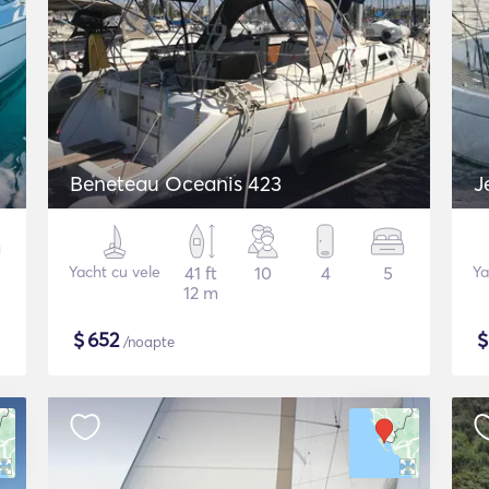
Beneteau Oceanis 423
J
Yacht cu vele
41 ft
10
4
5
Ya
12 m
$
652
/noapte