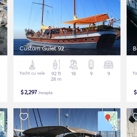
Custom Gulet 92
B
Yacht cu vele
92 ft
18
9
9
Ya
28 m
$
2,297
/noapte