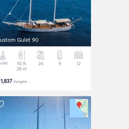
ustom Gulet 90
ulet
92 ft
24
9
12
28 m
$
1,837
/noapte