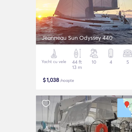
Jeanneau Sun Odyssey 440
Yacht cu vele
44 ft
10
4
5
13 m
$
1,038
/noapte