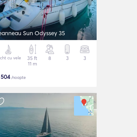
eanneau Sun Odyssey 35
cht cu vele
35 ft
8
3
3
11 m
$
504
/noapte