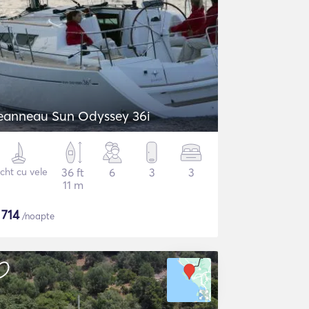
eanneau Sun Odyssey 36i
cht cu vele
36 ft
6
3
3
11 m
$
714
/noapte