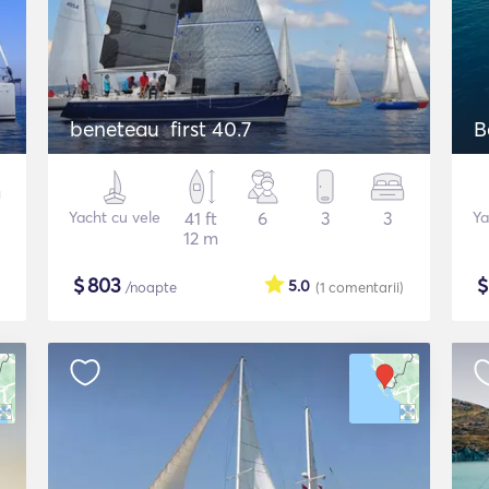
beneteau first 40.7
B
Yacht cu vele
41 ft
6
3
3
Ya
12 m
$
803
5.0
/noapte
(1
comentarii
)