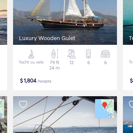
Luxury Wooden Gulet
T
Yacht cu vele
79 ft
12
6
6
Tr
24 m
$
1,804
/noapte