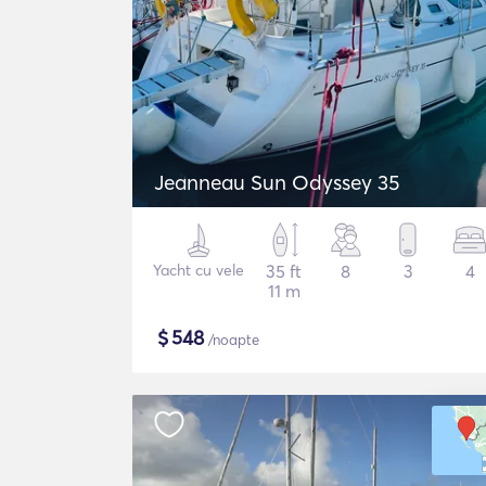
Jeanneau Sun Odyssey 35
Yacht cu vele
35 ft
8
3
4
11 m
$
548
/noapte