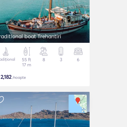
raditional boat Trehantiri
adițional
55 ft
8
3
6
17 m
$
2,182
/noapte