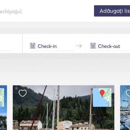
Adăugați lis
echipajul.