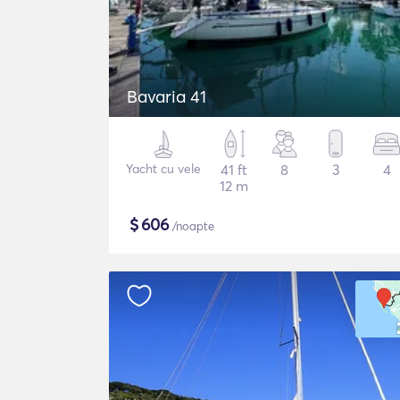
Bavaria 41
Yacht cu vele
41 ft
8
3
4
12 m
$
606
/noapte