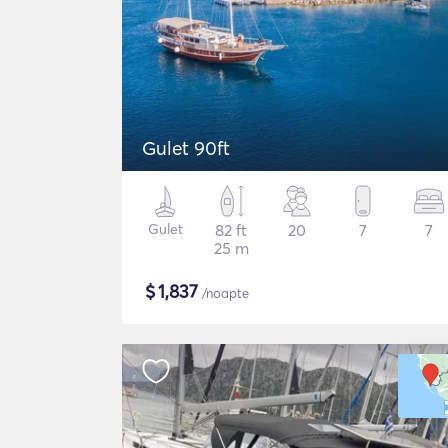
Gulet 90ft
Gulet
82 ft
20
7
7
25 m
$
1,837
/noapte