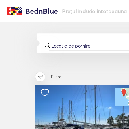
BednBlue
| Prețul include întotdeauna 
Filtre