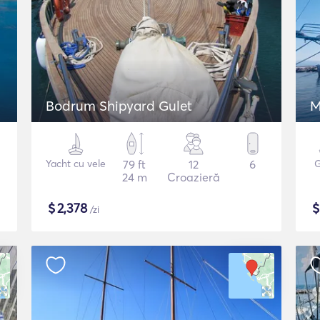
Bodrum Shipyard Gulet
M
Yacht cu vele
79 ft
12
6
G
24 m
Croazieră
$
2,378
/zi