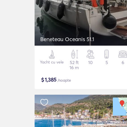
Beneteau Oceanis 51.1
Yacht cu vele
52 ft
10
5
6
16 m
$
1,385
/noapte