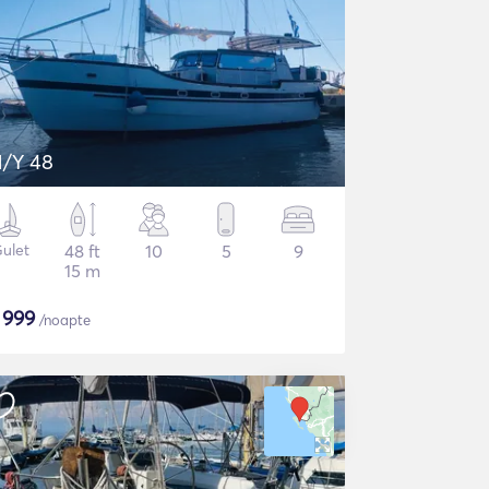
/Y 48
ulet
48 ft
10
5
9
15 m
$
999
/noapte