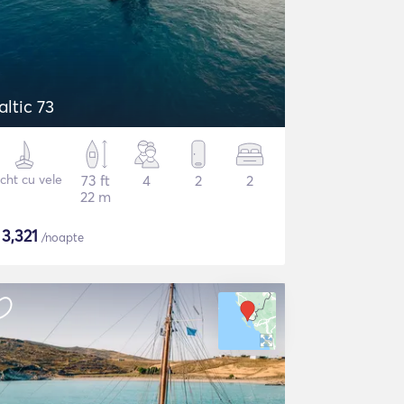
altic 73
cht cu vele
73 ft
4
2
2
22 m
$
3,321
/noapte