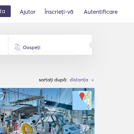
ta
Ajutor
Înscrieți-vă
Autentificare
Oaspeți
sortați după:
>