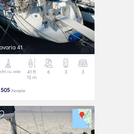
avaria 41
cht cu vele
41 ft
6
3
3
12 m
$
505
/noapte