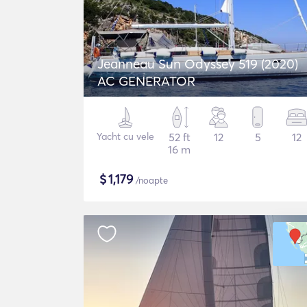
Jeanneau Sun Odyssey 519 (2020)
AC GENERATOR
Yacht cu vele
52 ft
12
5
12
16 m
$
1,179
/noapte