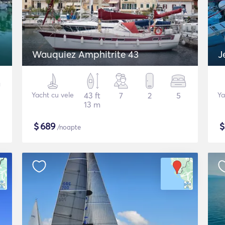
Wauquiez Amphitrite 43
J
Yacht cu vele
43 ft
7
2
5
Ya
13 m
$
689
/noapte