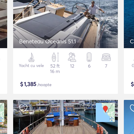
Beneteau Oceanis 51.1
C
Yacht cu vele
52 ft
12
6
7
G
16 m
$
1,385
/noapte