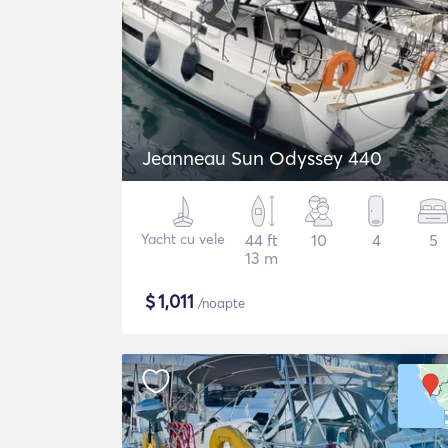
Jeanneau Sun Odyssey 440
Yacht cu vele
44 ft
10
4
5
13 m
$
1,011
/noapte