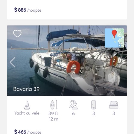
$
886
/noapte
Bavaria 39
Yacht cu vele
39 ft
6
3
3
12 m
$
466
/noapte