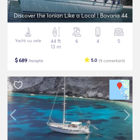
Discover the Ionian Like a Local | Bavaria 44
Yacht cu vele
44 ft
6
4
5
13 m
$
689
5.0
/noapte
(9
comentarii
)