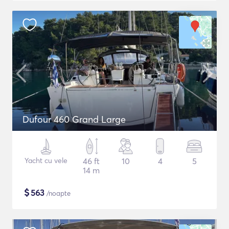
Dufour 460 Grand Large
Yacht cu vele
46 ft
10
4
5
14 m
$
563
/noapte