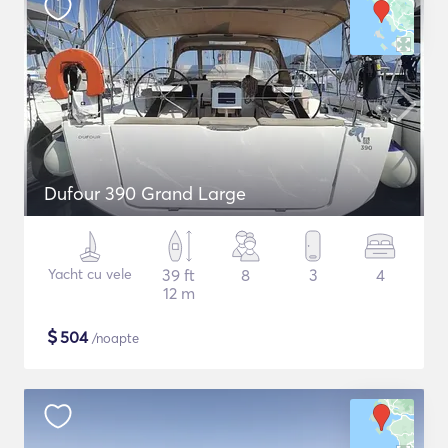
Dufour 390 Grand Large
Yacht cu vele
39 ft
8
3
4
12 m
$
504
/noapte