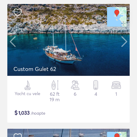
Custom Gulet 62
Yacht cu vele
62 ft
6
4
1
19 m
$
1,033
/noapte