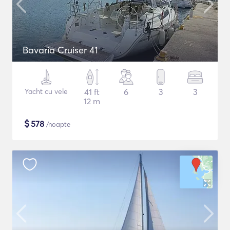
Bavaria Cruiser 41
Yacht cu vele
41 ft
6
3
3
12 m
$
578
/noapte