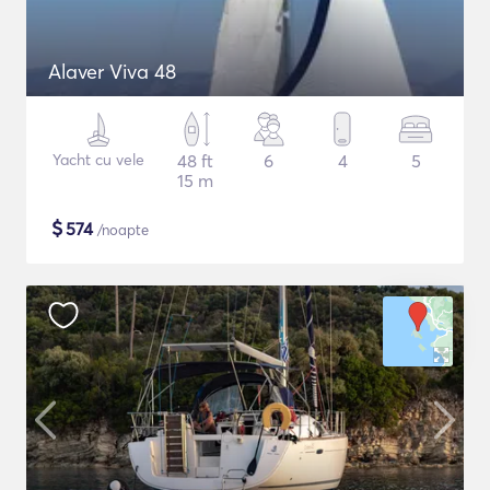
Alaver Viva 48
Yacht cu vele
48 ft
6
4
5
15 m
$
574
/noapte