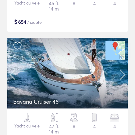
Yacht cu vele
45 ft
8
4
4
14 m
$
654
/noapte
Bavaria Cruiser 46
Yacht cu vele
47 ft
8
4
4
14 m