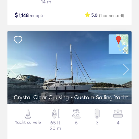
14 m
$
1,148
5.0
/noapte
(1
comentarii
)
Crystal Clear Cruising - Custom Sailing Yacht
Yacht cu vele
65 ft
6
3
4
20 m