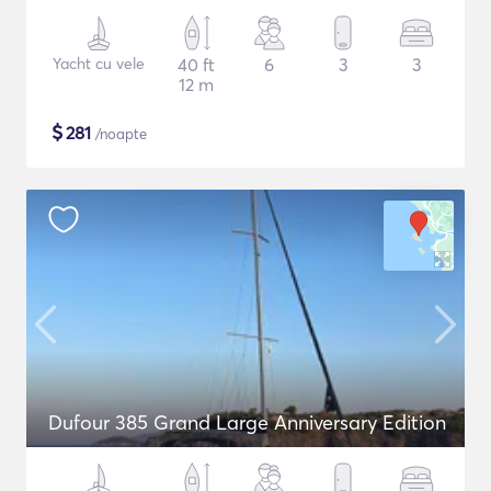
Yacht cu vele
40 ft
6
3
3
12 m
$
281
/noapte
Dufour 385 Grand Large Anniversary Edition