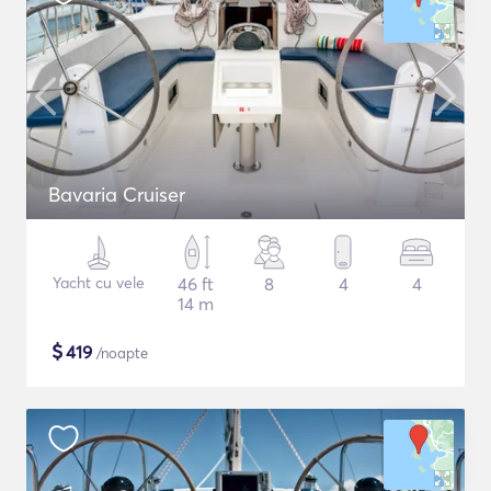
Bavaria Cruiser
Yacht cu vele
46 ft
8
4
4
14 m
$
419
/noapte