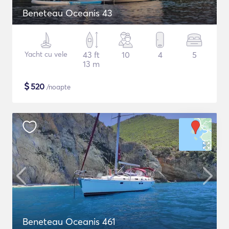
Beneteau Oceanis 43
Yacht cu vele
43 ft
10
4
5
13 m
$
520
/noapte
Beneteau Oceanis 461