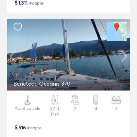
$
1,311
/noapte
Beneteau Oceanis 370
Yacht cu vele
37 ft
7
3
3
11 m
$
516
/noapte