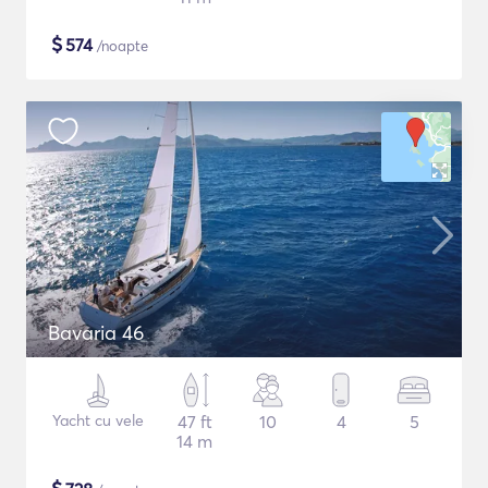
$
574
/noapte
Bavaria 46
Yacht cu vele
47 ft
10
4
5
14 m