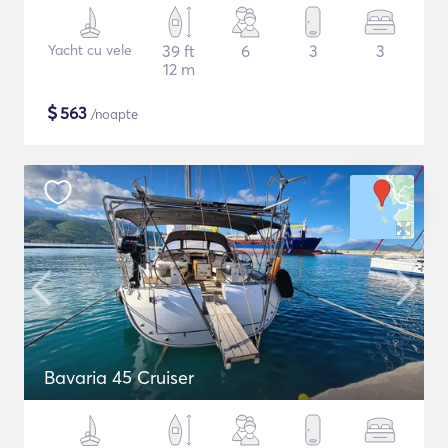
Yacht cu vele
39 ft
6
3
3
12 m
$
563
/noapte
Bavaria 45 Cruiser