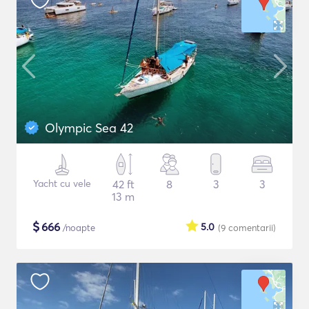
Olympic Sea 42
Yacht cu vele
42 ft
8
3
3
13 m
$
666
5.0
/noapte
(9
comentarii
)