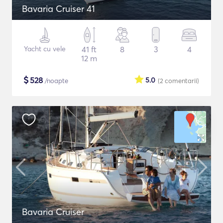
Bavaria Cruiser 41
Yacht cu vele
41 ft
8
3
4
12 m
$
528
5.0
/noapte
(2
comentarii
)
Bavaria Cruiser