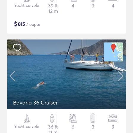
Yacht cu vele
39 ft
4
3
4
12 m
$
815
/noapte
Bavaria 36 Cruiser
Yacht cu vele
36 ft
6
3
3
11 m