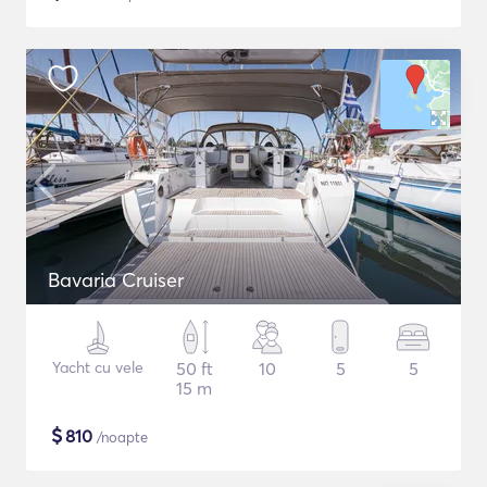
Bavaria Cruiser
Yacht cu vele
50 ft
10
5
5
15 m
$
810
/noapte