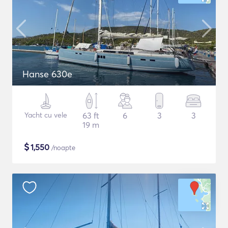
Hanse 630e
Yacht cu vele
63 ft
6
3
3
19 m
$
1,550
/noapte