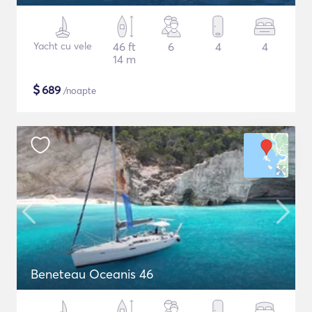
Yacht cu vele
46 ft
6
4
4
14 m
$
689
/noapte
Beneteau Oceanis 46