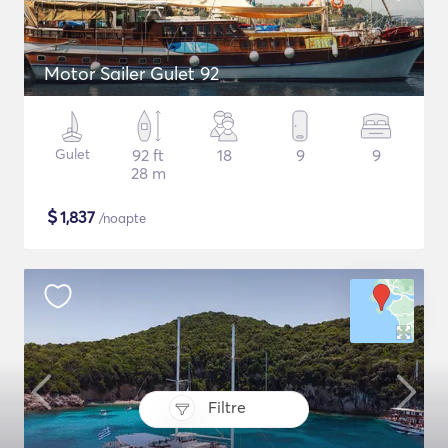
Motor Sailer Gulet 92
Gulet
92 ft
18
9
9
28 m
$
1,837
/noapte
Filtre