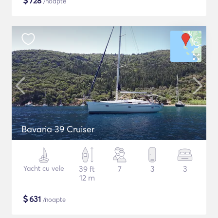
$
728
/noapte
Bavaria 39 Cruiser
Yacht cu vele
39 ft
7
3
3
12 m
$
631
/noapte