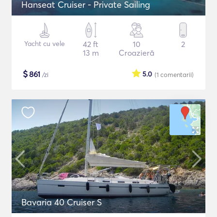
Hanseat Cruiser - Private Sailing
Yacht cu vele
42 ft
10
2
13 m
Croazieră
$
861
5.0
/zi
(1
comentarii
)
Bavaria 40 Cruiser S