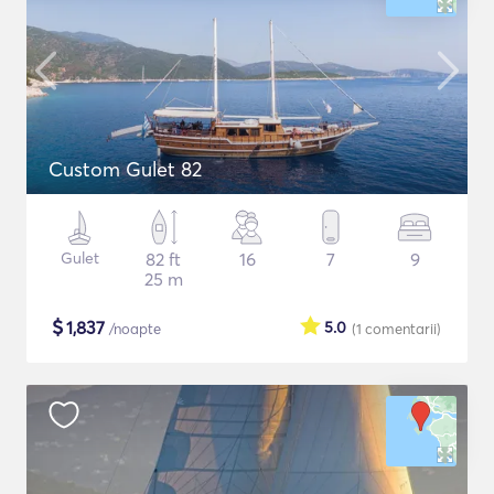
Custom Gulet 82
Gulet
82 ft
16
7
9
25 m
$
1,837
5.0
/noapte
(1
comentarii
)