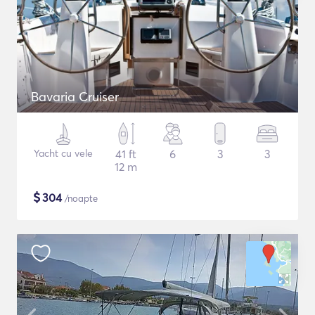
Bavaria Cruiser
Yacht cu vele
41 ft
6
3
3
12 m
$
304
/noapte