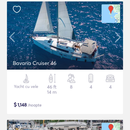
Bavaria Cruiser 46
Yacht cu vele
46 ft
8
4
4
14 m
$
1,148
/noapte