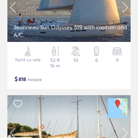
Jeanneau Sun Odyssey 519 with captain and
A/C.
Yacht cu vele
52 ft
10
6
9
16 m
$
818
/noapte