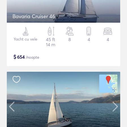
Bavaria Cruiser 46
Yacht cu vele
45 ft
8
4
4
14 m
$
654
/noapte