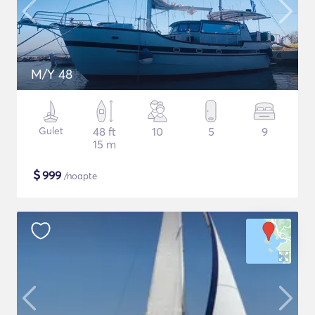
M/Y 48
Gulet
48 ft
10
5
9
15 m
$
999
/noapte