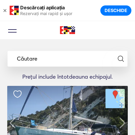
Descărcați aplicația
×
DESCHIDE
Rezervați mai rapid și ușor
Căutare
Prețul include întotdeauna echipajul.