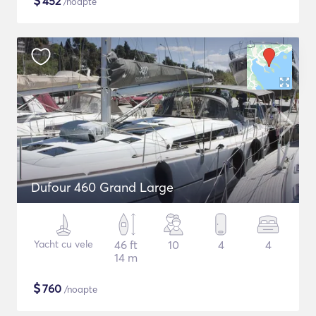
$
452
/noapte
Dufour 460 Grand Large
Yacht cu vele
46 ft
10
4
4
14 m
$
760
/noapte