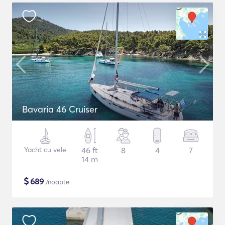
Bavaria 46 Cruiser
Yacht cu vele
46 ft
8
4
7
14 m
$
689
/noapte