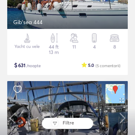
Gib'sea 444
Yacht cu vele
44 ft
11
4
8
13 m
$
631
5.0
/noapte
(5
comentarii
)
Filtre