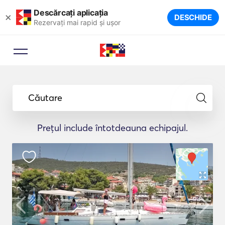
Descărcați aplicația
×
DESCHIDE
Rezervați mai rapid și ușor
Căutare
Prețul include întotdeauna echipajul.