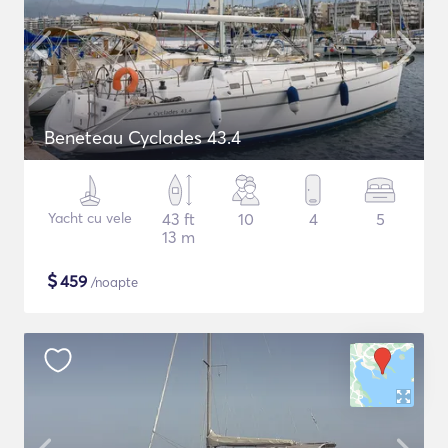
Beneteau Cyclades 43.4
Yacht cu vele
43 ft
10
4
5
13 m
$
459
/noapte