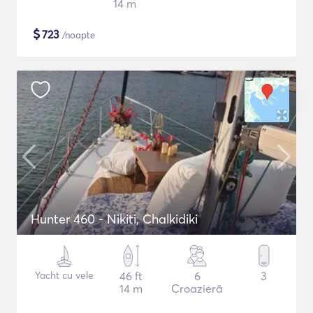
14 m
$
723
/noapte
Hunter 460 - Nikiti, Chalkidiki
Yacht cu vele
46 ft
6
3
14 m
Croazieră