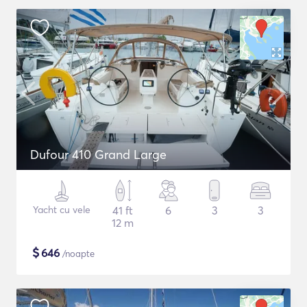
Dufour 410 Grand Large
Yacht cu vele
41 ft
6
3
3
12 m
$
646
/noapte