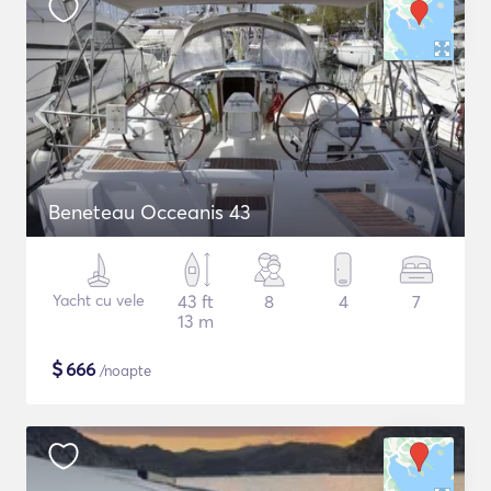
Beneteau Occeanis 43
Yacht cu vele
43 ft
8
4
7
13 m
$
666
/noapte