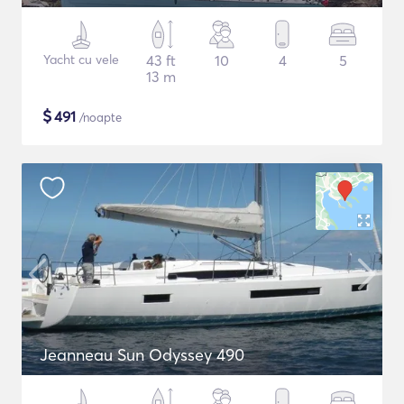
Yacht cu vele
43 ft
10
4
5
13 m
$
491
/noapte
Jeanneau Sun Odyssey 490