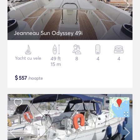
Jeanneau Sun Odyssey 49i
Yacht cu vele
49 ft
8
4
4
15 m
$
557
/noapte