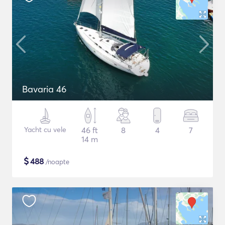
Bavaria 46
Yacht cu vele
46 ft
8
4
7
14 m
$
488
/noapte