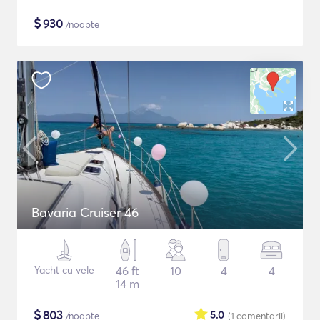
$
930
/noapte
Bavaria Cruiser 46
Yacht cu vele
46 ft
10
4
4
14 m
$
803
5.0
/noapte
(1
comentarii
)