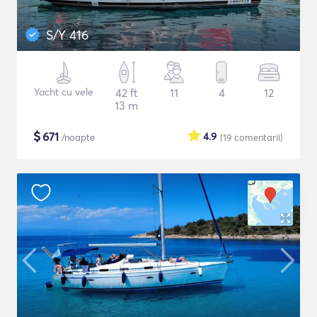
S/Y 416
Yacht cu vele
42 ft
11
4
12
13 m
$
671
4.9
/noapte
(19
comentarii
)