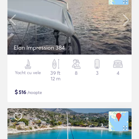
Elan Impression 384
Yacht cu vele
39 ft
8
3
4
12 m
$
516
/noapte