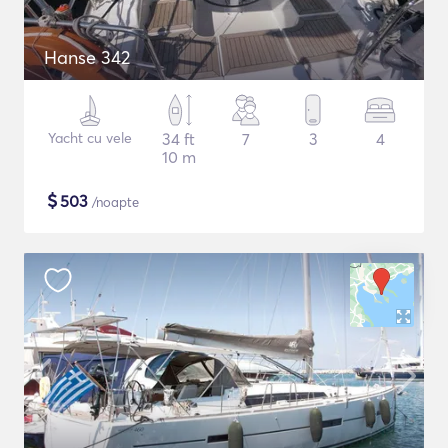
Hanse 342
Yacht cu vele
34 ft
7
3
4
10 m
$
503
/noapte