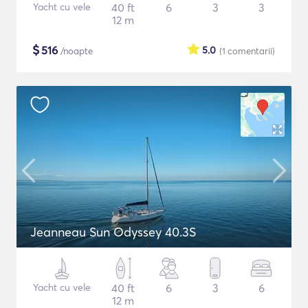
Yacht cu vele
40 ft
6
3
3
12 m
$
516
5.0
/noapte
(1
comentarii
)
Jeanneau Sun Odyssey 40.3S
Yacht cu vele
40 ft
6
3
6
12 m