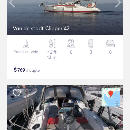
Van de stadt Clipper 42
Yacht cu vele
42 ft
8
3
8
13 m
$
769
/noapte