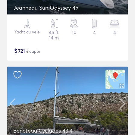
Jeanneau Sun Odyssey 45
Yacht cu vele
45 ft
10
4
4
14 m
$
721
/noapte
Beneteau Cyclades 43.4