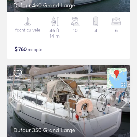
Dufour 460 Grand Large
Yacht cu vele
46 ft
10
4
6
14 m
$
760
/noapte
Dufour 350 Grand Large