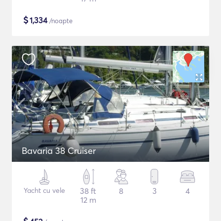
$
1,334
/noapte
Bavaria 38 Cruiser
Yacht cu vele
38 ft
8
3
4
12 m