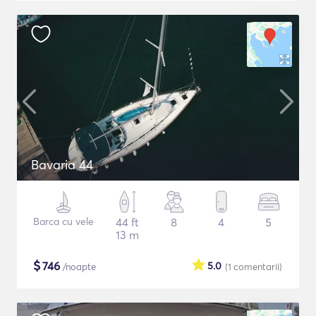
Bavaria 44
Barca cu vele
44 ft
8
4
5
13 m
$
746
5.0
/noapte
(1
comentarii
)