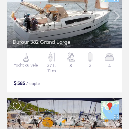
Dufour 382 Grand Large
Yacht cu vele
37 ft
8
3
4
11 m
$
585
/noapte