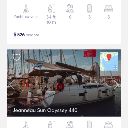
Yacht cu vele
34 ft
6
3
3
10 m
$
526
/noapte
Jeanneau Sun Odyssey 440