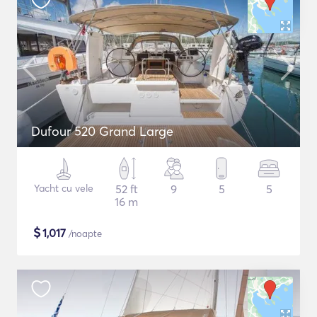
Dufour 520 Grand Large
Yacht cu vele
52 ft
9
5
5
16 m
$
1,017
/noapte