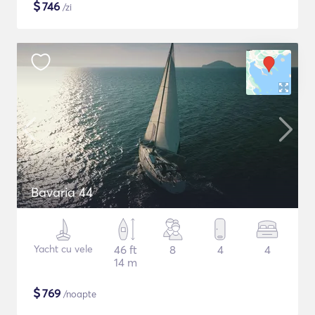
$
746
/zi
Bavaria 44
Yacht cu vele
46 ft
8
4
4
14 m
$
769
/noapte