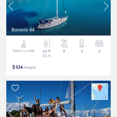
Bavaria 44
Yacht cu vele
44 ft
8
4
4
13 m
$
534
/noapte