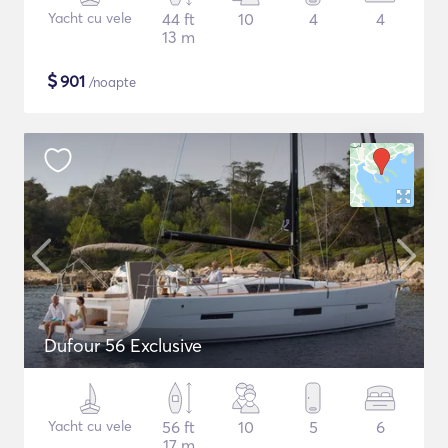
Yacht cu vele
44 ft
10
4
4
13 m
$
901
/noapte
Dufour 56 Exclusive
Yacht cu vele
56 ft
10
5
6
17 m