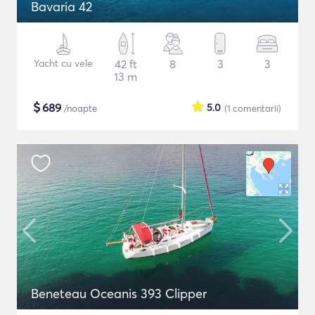
Bavaria 42
Yacht cu vele
42 ft
8
3
3
13 m
$
689
5.0
/noapte
(1
comentarii
)
Beneteau Oceanis 393 Clipper