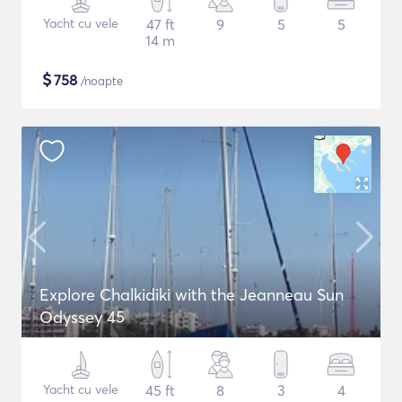
Yacht cu vele
47 ft
9
5
5
14 m
$
758
/noapte
Explore Chalkidiki with the Jeanneau Sun
Odyssey 45
Yacht cu vele
45 ft
8
3
4