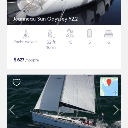
Jeanneau Sun Odyssey 52.2
Yacht cu vele
52 ft
10
5
6
16 m
$
627
/noapte