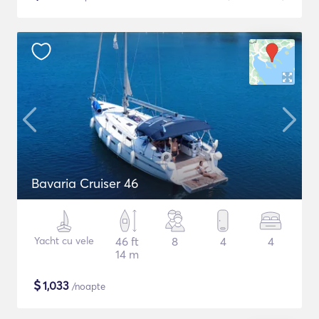
Bavaria Cruiser 46
Yacht cu vele
46 ft
8
4
4
14 m
$
1,033
/noapte