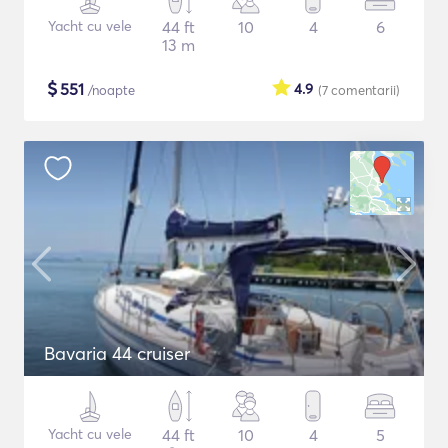
Yacht cu vele
44 ft
10
4
6
13 m
$
551
4.9
/noapte
(7
comentarii
)
Bavaria 44 cruiser
Yacht cu vele
44 ft
10
4
5