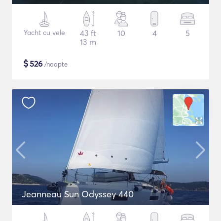
Yacht cu vele
43 ft
10
4
5
13 m
$
526
/noapte
Jeanneau Sun Odyssey 440