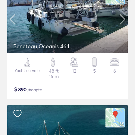
Beneteau Oceanis 46.1
Yacht cu vele
48 ft
12
5
6
15 m
$
890
/noapte