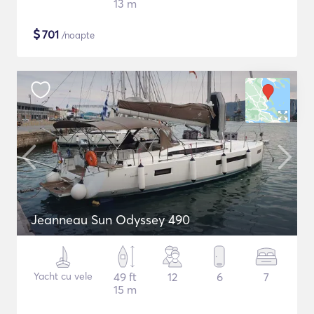
13 m
$
701
/noapte
Jeanneau Sun Odyssey 490
Yacht cu vele
49 ft
12
6
7
15 m