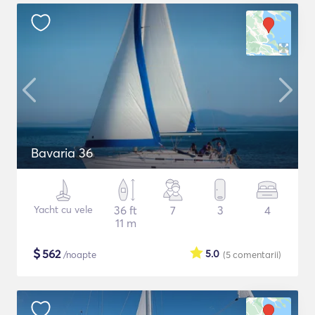
Bavaria 36
Yacht cu vele
36 ft
7
3
4
11 m
$
562
5.0
/noapte
(5
comentarii
)