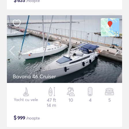
$
635
/noapte
Bavaria 46 Cruiser
Yacht cu vele
47 ft
10
4
5
14 m
$
999
/noapte