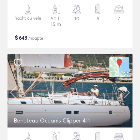
Yacht cu vele
50 ft
10
5
7
15 m
$
643
/noapte
Beneteau Oceanis Clipper 411