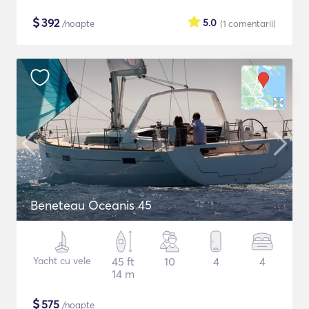
$
392
5.0
/noapte
(1
comentarii
)
Beneteau Oceanis 45
Yacht cu vele
45 ft
10
4
4
14 m
$
575
/noapte