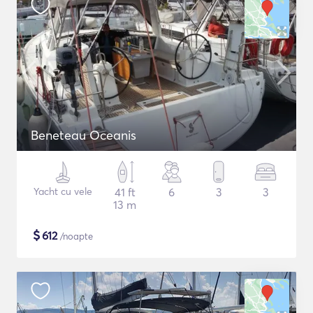
Beneteau Oceanis
Yacht cu vele
41 ft
6
3
3
13 m
$
612
/noapte