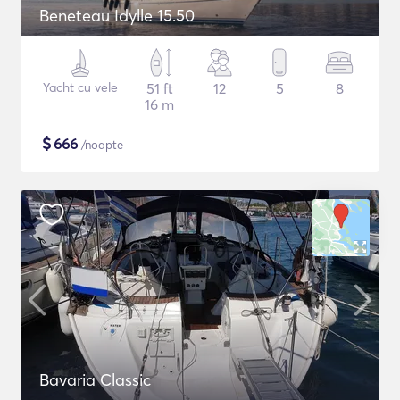
Beneteau Idylle 15.50
Yacht cu vele
51 ft
12
5
8
16 m
$
666
/noapte
Bavaria Classic