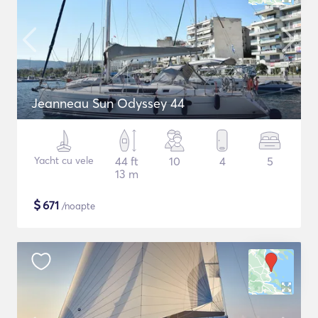
Jeanneau Sun Odyssey 44
Yacht cu vele
44 ft
10
4
5
13 m
$
671
/noapte