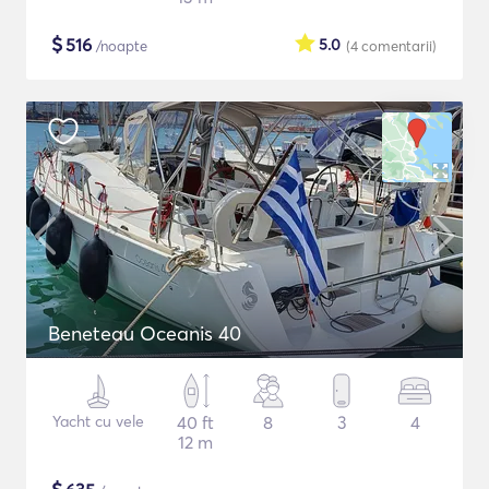
$
516
5.0
/noapte
(4
comentarii
)
Beneteau Oceanis 40
Yacht cu vele
40 ft
8
3
4
12 m