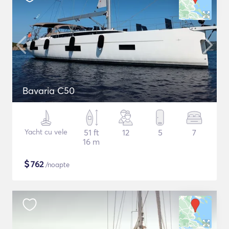
Bavaria C50
Yacht cu vele
51 ft
12
5
7
16 m
$
762
/noapte