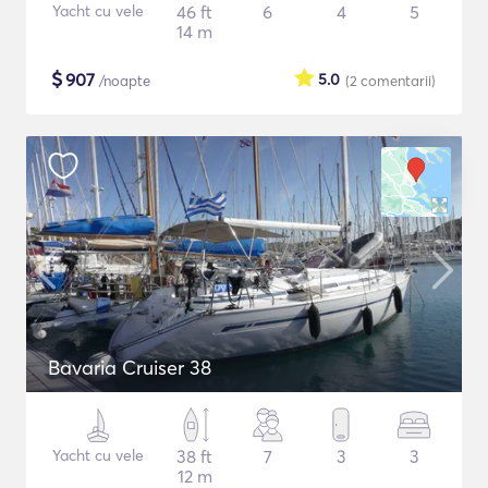
Yacht cu vele
46 ft
6
4
5
14 m
$
907
5.0
/noapte
(2
comentarii
)
Bavaria Cruiser 38
Yacht cu vele
38 ft
7
3
3
12 m