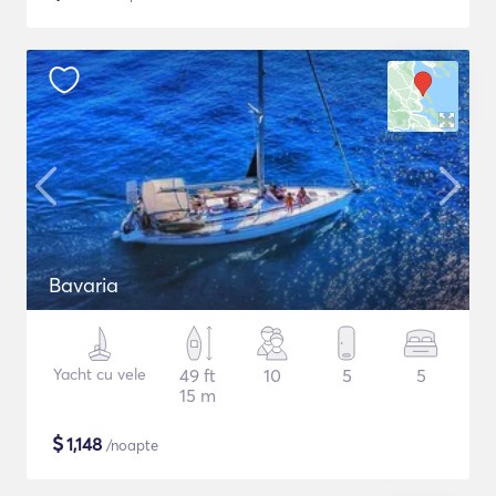
Bavaria
Yacht cu vele
49 ft
10
5
5
15 m
$
1,148
/noapte