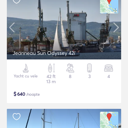
Jeanneau Sun Odyssey 42i
Yacht cu vele
42 ft
8
3
4
13 m
$
640
/noapte