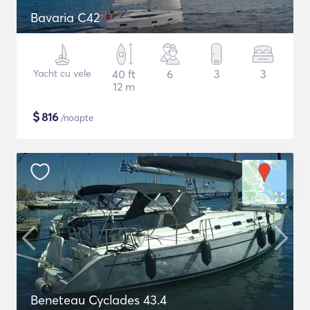
Bavaria C42
Yacht cu vele
40 ft
6
3
3
12 m
$
816
/noapte
Beneteau Cyclades 43.4