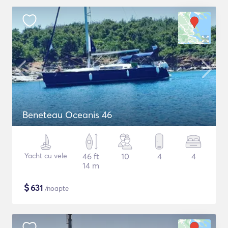
Beneteau Oceanis 46
Yacht cu vele
46 ft
10
4
4
14 m
$
631
/noapte