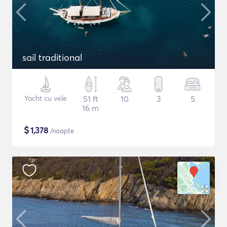
sail traditional
Yacht cu vele
51 ft
10
3
5
16 m
$
1,378
/noapte