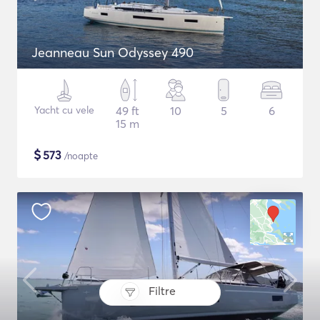
Jeanneau Sun Odyssey 490
Yacht cu vele
49 ft
10
5
6
15 m
$
573
/noapte
Filtre