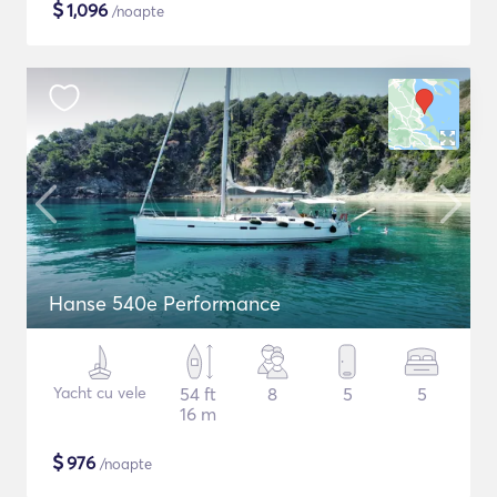
$
1,096
/noapte
Hanse 540e Performance
Yacht cu vele
54 ft
8
5
5
16 m
$
976
/noapte