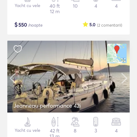
Yacht cu vele
40 ft
10
4
4
12 m
$
550
5.0
/noapte
(2
comentarii
)
Jeanneau performance 42i
Yacht cu vele
42 ft
8
3
4
13 m