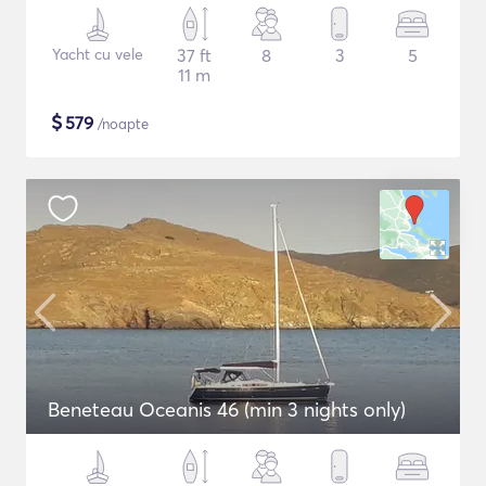
Yacht cu vele
37 ft
8
3
5
11 m
$
579
/noapte
Beneteau Oceanis 46 (min 3 nights only)