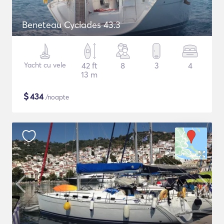
Beneteau Cyclades 43.3
Yacht cu vele
42 ft
8
3
4
13 m
$
434
/noapte