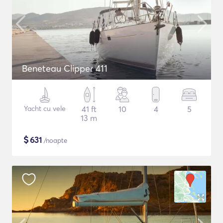
Beneteau Clipper 411
Yacht cu vele
41 ft
10
4
5
13 m
$
631
/noapte