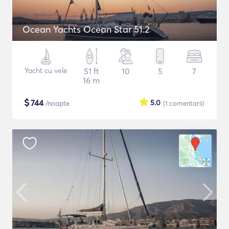
Ocean Yachts Ocean Star 51.2
Yacht cu vele
51 ft
10
5
7
16 m
$
744
5.0
/noapte
(1
comentarii
)