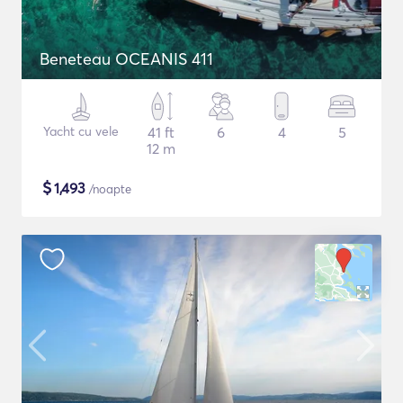
Beneteau OCEANIS 411
Yacht cu vele
41 ft
6
4
5
12 m
$
1,493
/noapte