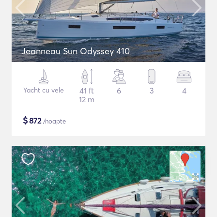
Jeanneau Sun Odyssey 410
Yacht cu vele
41 ft
6
3
4
12 m
$
872
/noapte