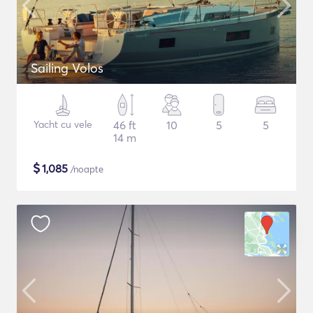
Sailing Volos
Yacht cu vele
46 ft
10
5
5
14 m
$
1,085
/noapte