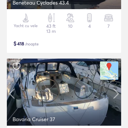
Beneteau Cyclades 43.4
Yacht cu vele
43 ft
10
4
7
13 m
$
418
/noapte
Bavaria Cruiser 37