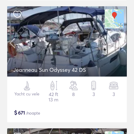
Jeanneau Sun Odyssey 42 DS
Yacht cu vele
42 ft
8
3
3
13 m
$
671
/noapte