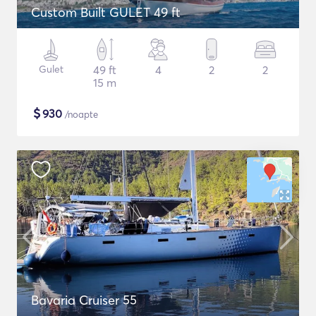
Custom Built GULET 49 ft
Gulet
49 ft
4
2
2
15 m
$
930
/noapte
Bavaria Cruiser 55