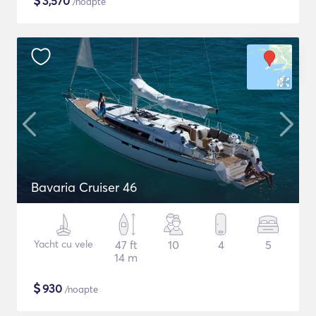
$
3,570
/noapte
Bavaria Cruiser 46
Yacht cu vele
47 ft
10
4
5
14 m
$
930
/noapte