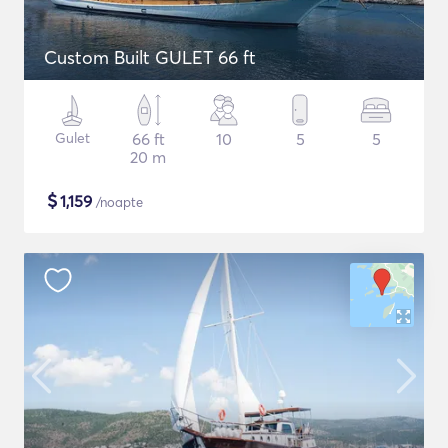
Custom Built GULET 66 ft
Gulet
66 ft
10
5
5
20 m
$
1,159
/noapte