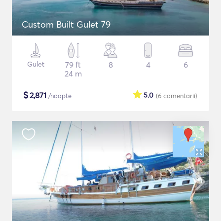
Custom Built Gulet 79
Gulet
79 ft
8
4
6
24 m
$
2,871
5.0
/noapte
(6
comentarii
)