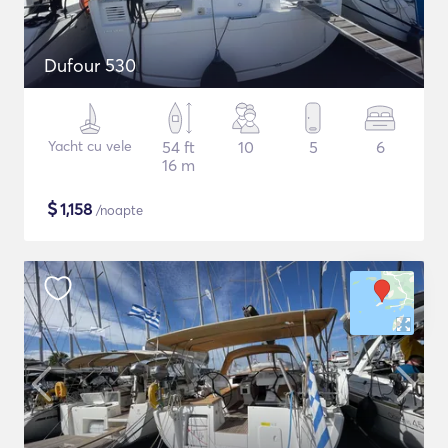
Dufour 530
Yacht cu vele
54 ft
10
5
6
16 m
$
1,158
/noapte