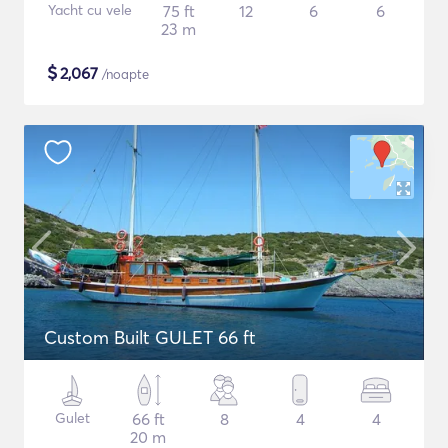
Yacht cu vele
75 ft
12
6
6
23 m
$
2,067
/noapte
Custom Built GULET 66 ft
Gulet
66 ft
8
4
4
20 m