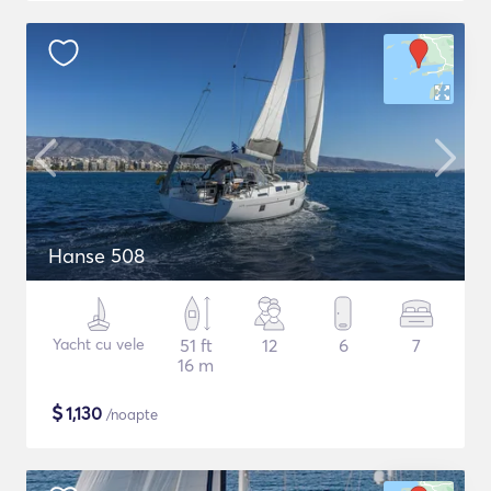
Hanse 508
Yacht cu vele
51 ft
12
6
7
16 m
$
1,130
/noapte