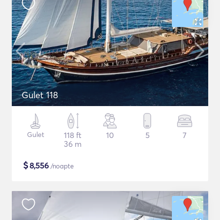
Gulet 118
Gulet
118 ft
10
5
7
36 m
$
8,556
/noapte