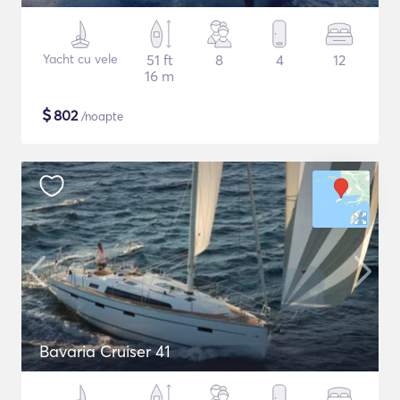
Yacht cu vele
51 ft
8
4
12
16 m
$
802
/noapte
Bavaria Cruiser 41