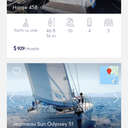
Hanse 458
Yacht cu vele
46 ft
10
4
5
14 m
$
929
/noapte
Jeanneau Sun Odyssey 51