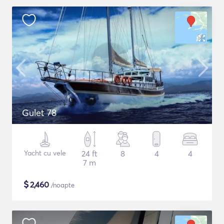
Gulet 78
Yacht cu vele
24 ft
8
4
4
7 m
$
2,460
/noapte