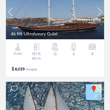
46 Mt Ultraluxury Gulet
Gulet
151 ft
12
6
8
46 m
$
8,039
/noapte