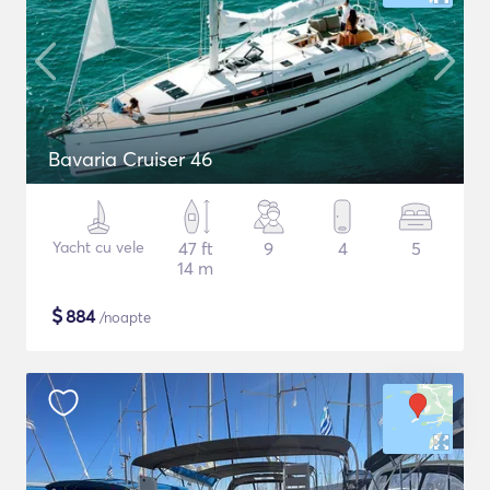
Bavaria Cruiser 46
Yacht cu vele
47 ft
9
4
5
14 m
$
884
/noapte