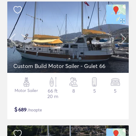
Custom Build Motor Sailer - Gulet 66
Motor Sailer
66 ft
8
5
5
20 m
$
689
/noapte