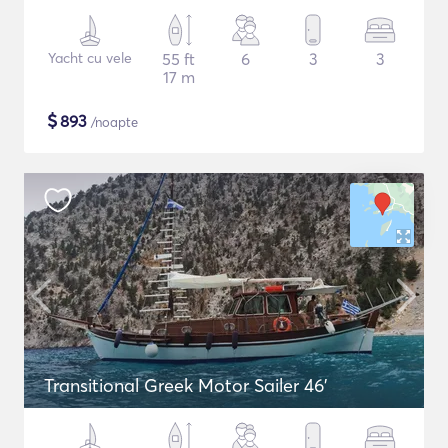
Yacht cu vele
55 ft
6
3
3
17 m
$
893
/noapte
Transitional Greek Motor Sailer 46'