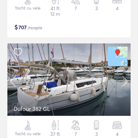
Yacht cu vele
41 ft
7
3
4
12 m
$
707
/noapte
Dufour 382 GL
Yacht cu vele
37 ft
7
3
4