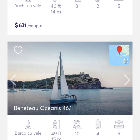
Yacht cu vele
46 ft
8
2
5
14 m
$
631
/noapte
Beneteau Oceanis 46.1
Barca cu vele
49 ft
10
4
5
15 m