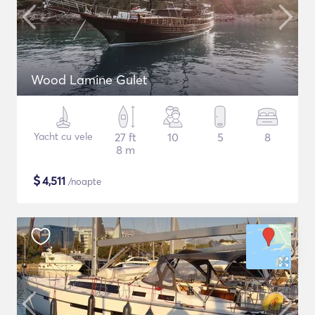
Wood Lamine Gulet
Yacht cu vele
27 ft
10
5
8
8 m
$
4,511
/noapte