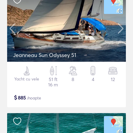
Jeanneau Sun Odyssey 51
Yacht cu vele
51 ft
8
4
12
16 m
$
885
/noapte