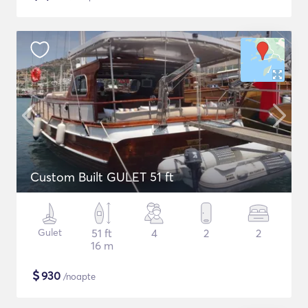
Custom Built GULET 51 ft
Gulet
51 ft
4
2
2
16 m
$
930
/noapte