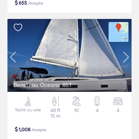
$
655
/noapte
Beneteau Oceanis 46.1
Yacht cu vele
48 ft
10
4
4
15 m
$
1,008
/noapte