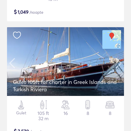
$
1,049
/noapte
Gulet 105ft for charter in Greek Islands and
Turkish Riviera
Gulet
105 ft
16
8
8
32 m