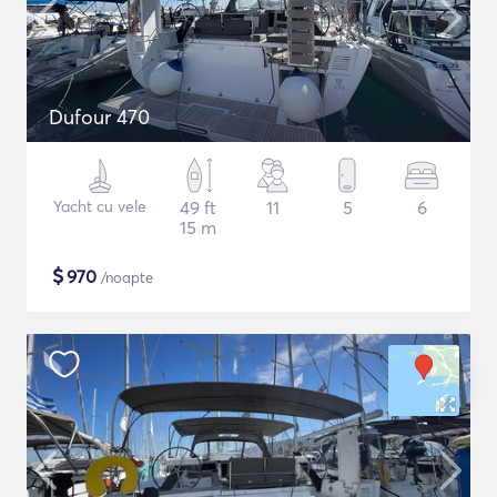
Dufour 470
Yacht cu vele
49 ft
11
5
6
15 m
$
970
/noapte