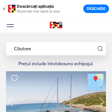
Descărcați aplicația
×
DESCHIDE
Rezervați mai rapid și ușor
Căutare
Prețul include întotdeauna echipajul.