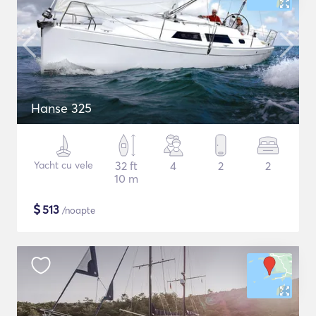
Hanse 325
Yacht cu vele
32 ft
4
2
2
10 m
$
513
/noapte