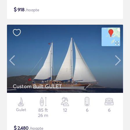
$
918
/noapte
Custom Built GULET
Gulet
85 ft
12
6
6
26 m
$
2,480
/noapte