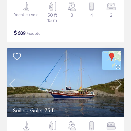
Yacht cu vele
50 ft
8
4
2
15 m
$
689
/noapte
Sailing Gulet 75 ft