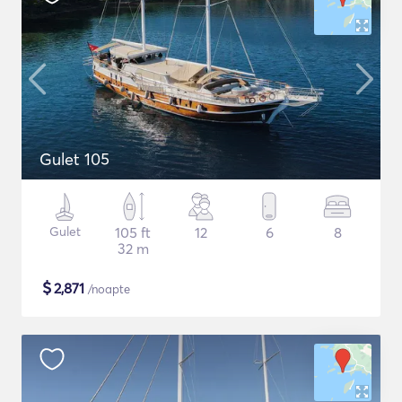
Gulet 105
Gulet
105 ft
12
6
8
32 m
$
2,871
/noapte