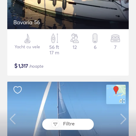
Bavaria 56
Yacht cu vele
56 ft
12
6
7
17 m
$
1,317
/noapte
Filtre