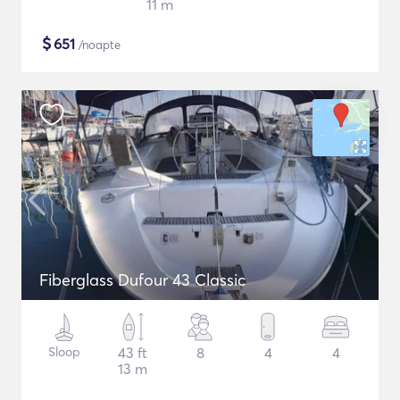
11 m
$
651
/noapte
Fiberglass Dufour 43 Classic
Sloop
43 ft
8
4
4
13 m