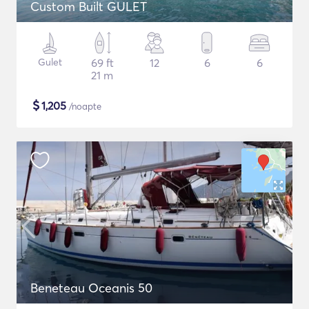
Custom Built GULET
Gulet
69 ft
12
6
6
21 m
$
1,205
/noapte
Beneteau Oceanis 50