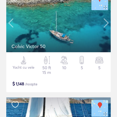
Colvic Victor 50
Yacht cu vele
50 ft
10
5
5
15 m
$
1,148
/noapte