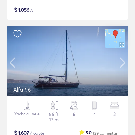
$
1,056
/zi
Alfa 56
Yacht cu vele
56 ft
6
4
3
17 m
$
1,607
5.0
/noapte
(29
comentarii
)