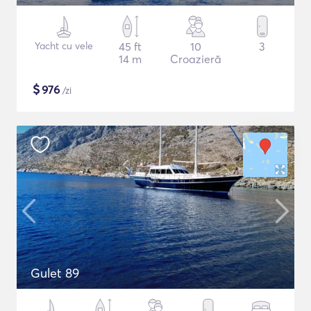
Yacht cu vele
45 ft
10
3
14 m
Croazieră
$
976
/zi
Gulet 89