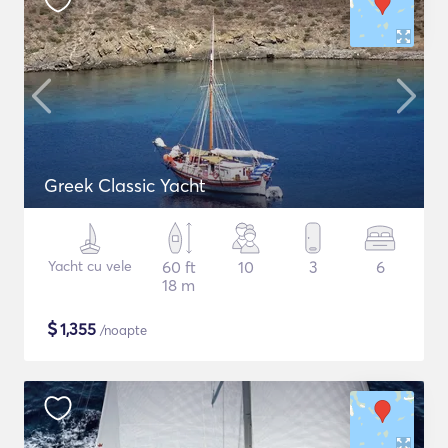
Greek Classic Yacht
Yacht cu vele
60 ft
10
3
6
18 m
$
1,355
/noapte