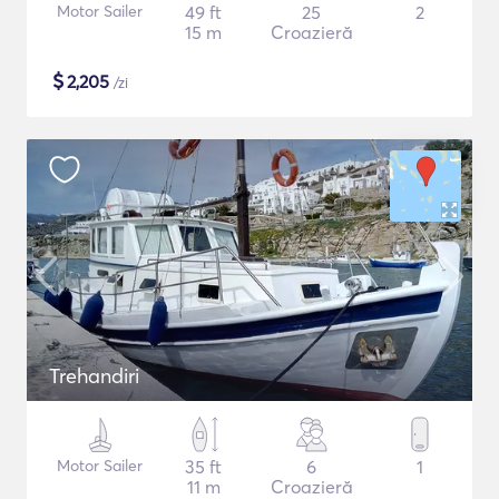
Motor Sailer
49 ft
25
2
15 m
Croazieră
$
2,205
/zi
Trehandiri
Motor Sailer
35 ft
6
1
11 m
Croazieră