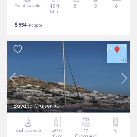
Yacht cu vele
45 ft
8
0
6
14 m
$
654
/noapte
Bavaria Cruiser 50
Yacht cu vele
49 ft
10
5
15 m
Croazieră