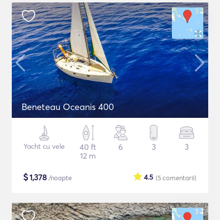
Beneteau Oceanis 400
Yacht cu vele
40 ft
6
3
3
12 m
$
1,378
4.5
/noapte
(5
comentarii
)