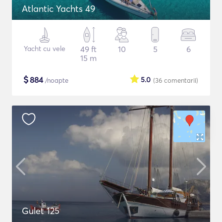
Atlantic Yachts 49
Yacht cu vele
49 ft
10
5
6
15 m
$
884
5.0
/noapte
(36
comentarii
)
Gulet 125