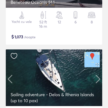
Beneteau Oceanis 51.1
Yacht cu vele
52 ft
12
6
8
16 m
$
1,073
/noapte
Sailing adventure - Delos & Rhenia Islands
(up to 10 pax)