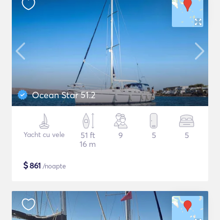
Ocean Star 51.2
Yacht cu vele
51 ft
9
5
5
16 m
$
861
/noapte