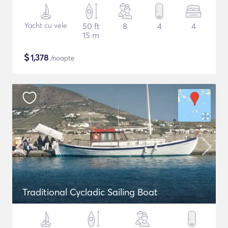
Yacht cu vele
50 ft
8
4
4
15 m
$
1,378
/noapte
Traditional Cycladic Sailing Boat