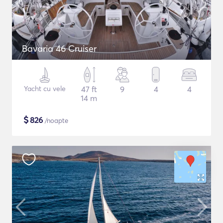
Bavaria 46 Cruiser
Yacht cu vele
47 ft
9
4
4
14 m
$
826
/noapte