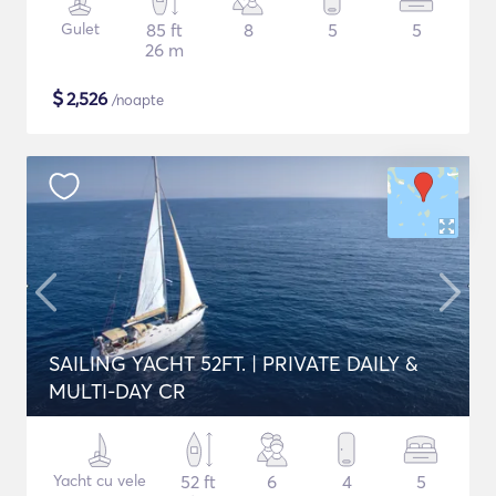
Gulet
85 ft
8
5
5
26 m
$
2,526
/noapte
SAILING YACHT 52FT. | PRIVATE DAILY &
MULTI-DAY CR
Yacht cu vele
52 ft
6
4
5