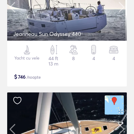
Jeanneau Sun Odyssey 440
Yacht cu vele
44 ft
8
4
4
13 m
$
746
/noapte