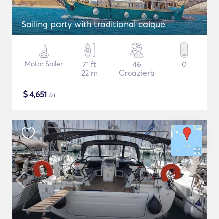
Sailing party with traditional caique
Motor Sailer
71 ft
46
0
22 m
Croazieră
$
4,651
/zi