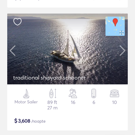
traditional shipyard schooner
Motor Sailer
89 ft
16
6
10
27 m
$
3,608
/noapte