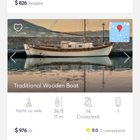
$
826
/noapte
Traditional Wooden Boat
Yacht cu vele
36 ft
14
1
11 m
Croazieră
$
976
5.0
/zi
(1
comentarii
)