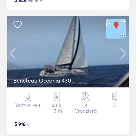
$
844
/noapte
Beneteau Oceania 430
Yacht cu vele
43 ft
8
3
13 m
Croazieră
$
918
/zi