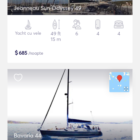
Jeanneau Sun Odyssey 49
Yacht cu vele
49 ft
6
4
4
15 m
$
685
/noapte
Bavaria 44