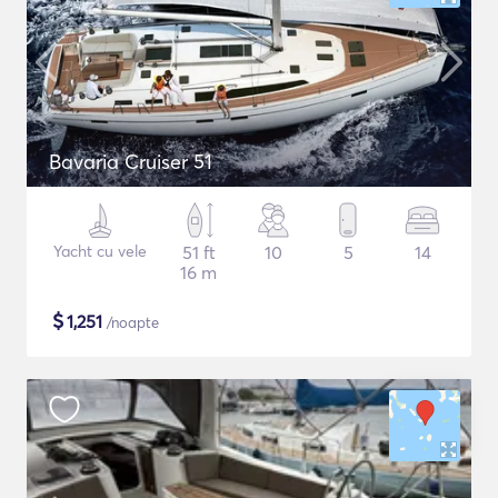
Bavaria Cruiser 51
Yacht cu vele
51 ft
10
5
14
16 m
$
1,251
/noapte