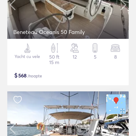
Beneteau Oceanis 50 Family
Yacht cu vele
50 ft
12
5
8
15 m
$
568
/noapte