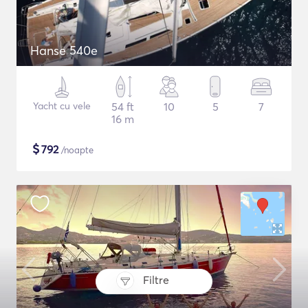
Hanse 540e
Yacht cu vele
54 ft
10
5
7
16 m
$
792
/noapte
Filtre