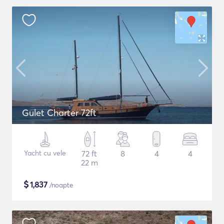
Gulet Charter 72ft
Yacht cu vele
72 ft
8
4
4
22 m
$
1,837
/noapte