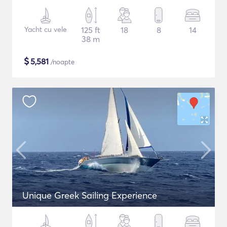
Yacht cu vele
125 ft
18
8
14
38 m
$
5,581
/noapte
Unique Greek Sailing Experience