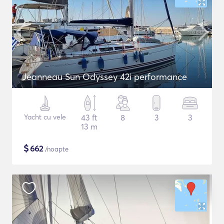
Jeanneau Sun Odyssey 42i performance
Yacht cu vele
43 ft
8
3
3
13 m
$
662
/noapte