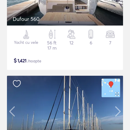
Dufour 560
Yacht cu vele
56 ft
12
6
7
17 m
$
1,421
/noapte