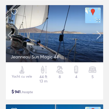
Jeanneau Sun Magic 44
Yacht cu vele
44 ft
8
4
5
13 m
$
941
/noapte