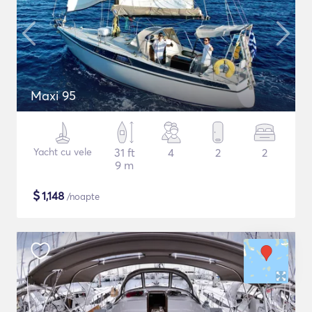
Maxi 95
Yacht cu vele
31 ft
4
2
2
9 m
$
1,148
/noapte