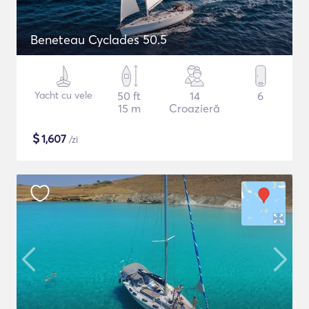
Beneteau Cyclades 50.5
Yacht cu vele
50 ft
14
6
15 m
Croazieră
$
1,607
/zi