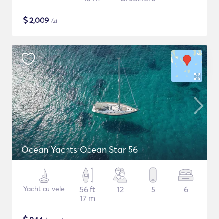
$
2,009
/zi
Ocean Yachts Ocean Star 56
Yacht cu vele
56 ft
12
5
6
17 m