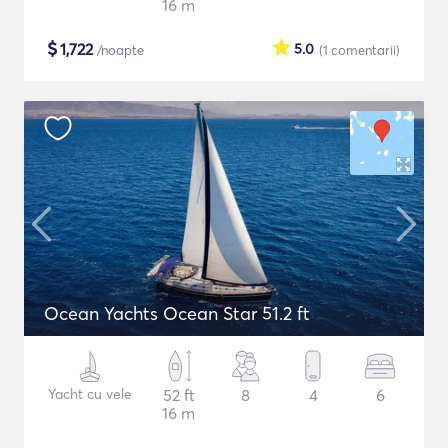
16 m
$
1,722
5.0
/noapte
(1
comentarii
)
Ocean Yachts Ocean Star 51.2 ft
Yacht cu vele
52 ft
8
4
6
16 m