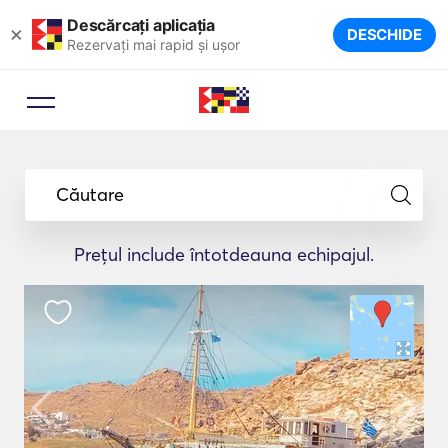
Descărcați aplicația
×
DESCHIDE
Rezervați mai rapid și ușor
Căutare
Prețul include întotdeauna echipajul.