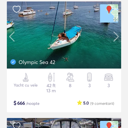
Olympic Sea 42
Yacht cu vele
42 ft
8
3
3
13 m
$
666
5.0
/noapte
(9
comentarii
)