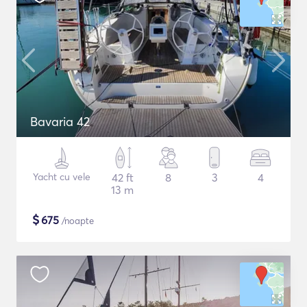
Bavaria 42
Yacht cu vele
42 ft
8
3
4
13 m
$
675
/noapte