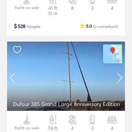
Yacht cu vele
41 ft
8
3
4
12 m
$
528
5.0
/noapte
(2
comentarii
)
Dufour 385 Grand Large Anniversary Edition
Yacht cu vele
39 ft
4
3
4