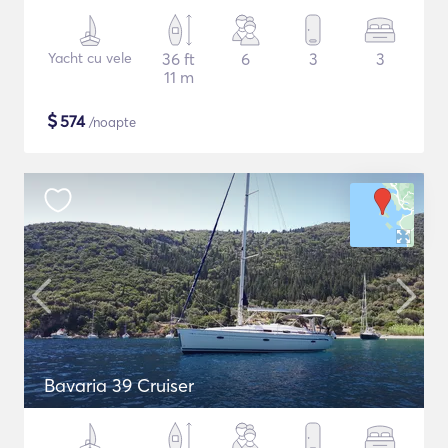
Yacht cu vele
36 ft
6
3
3
11 m
$
574
/noapte
Bavaria 39 Cruiser