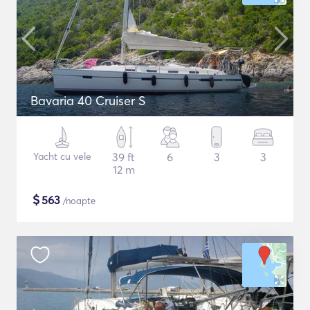
Bavaria 40 Cruiser S
Yacht cu vele
39 ft
6
3
3
12 m
$
563
/noapte