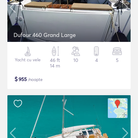
Dufour 460 Grand Large
Yacht cu vele
46 ft
10
4
5
14 m
$
955
/noapte