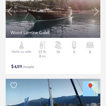
Wood Lamine Gulet
Yacht cu vele
27 ft
10
5
8
8 m
$
4,511
/noapte