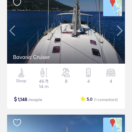
Bavaria Cruiser
Sloop
46 ft
8
4
4
14 m
$
1,148
5.0
/noapte
(1
comentarii
)