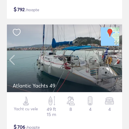
$
792
/noapte
Atlantic Yachts 49
Yacht cu vele
49 ft
8
4
4
15 m
$
706
/noapte