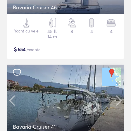
Bavaria Cruiser 46
Yacht cu vele
45 ft
8
4
4
14 m
$
654
/noapte
Bavaria Cruiser 41