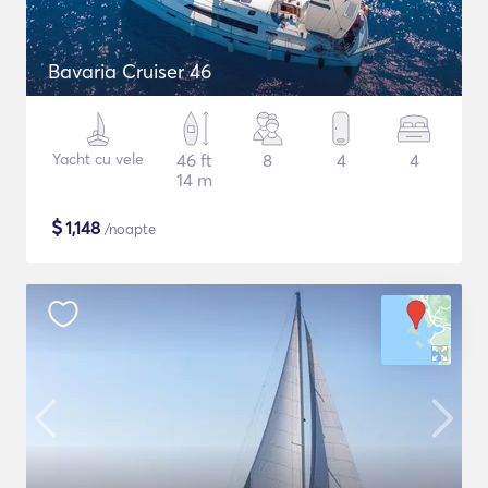
Bavaria Cruiser 46
Yacht cu vele
46 ft
8
4
4
14 m
$
1,148
/noapte