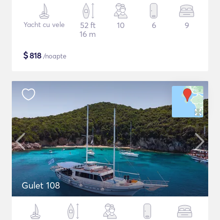
Yacht cu vele
52 ft
10
6
9
16 m
$
818
/noapte
Gulet 108