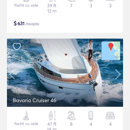
Yacht cu vele
39 ft
7
3
3
12 m
$
631
/noapte
Bavaria Cruiser 46
Yacht cu vele
47 ft
8
4
4
14 m