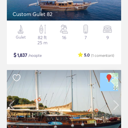
Custom Gulet 82
Gulet
82 ft
16
7
9
25 m
$
1,837
5.0
/noapte
(1
comentarii
)