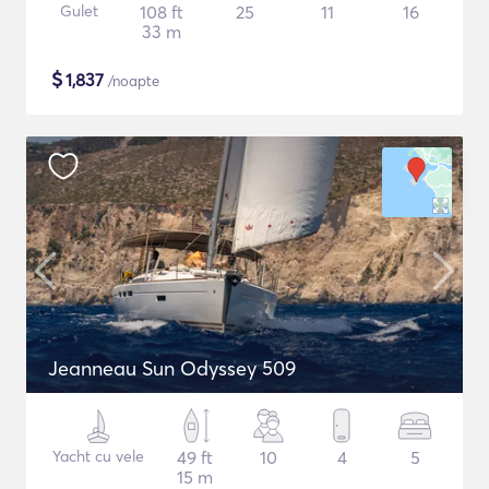
Gulet
108 ft
25
11
16
33 m
$
1,837
/noapte
Jeanneau Sun Odyssey 509
Yacht cu vele
49 ft
10
4
5
15 m