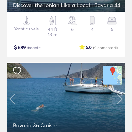
Discover the Ionian Like a Local | Bavaria 44
Yacht cu vele
44 ft
6
4
5
13 m
$
689
5.0
/noapte
(9
comentarii
)
Bavaria 36 Cruiser