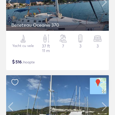
Beneteau Oceanis 370
Yacht cu vele
37 ft
7
3
3
11 m
$
516
/noapte