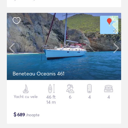
Beneteau Oceanis 461
Yacht cu vele
46 ft
6
4
4
14 m
$
689
/noapte