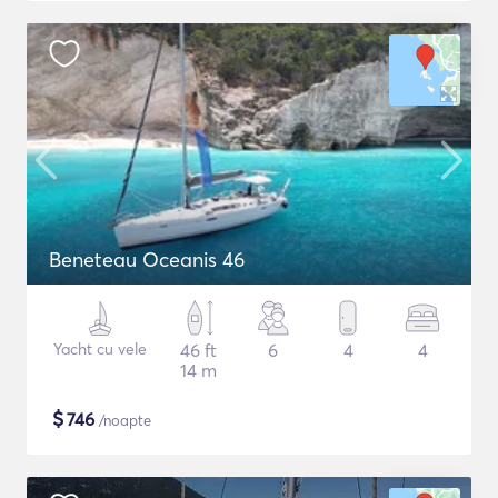
Beneteau Oceanis 46
Yacht cu vele
46 ft
6
4
4
14 m
$
746
/noapte