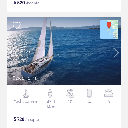
$
520
/noapte
Bavaria 46
Yacht cu vele
47 ft
10
4
5
14 m
$
728
/noapte