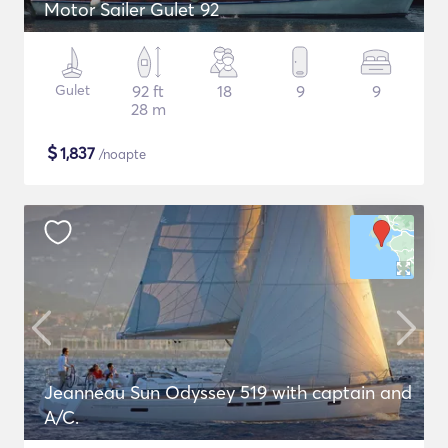
Motor Sailer Gulet 92
Gulet
92 ft
18
9
9
28 m
$
1,837
/noapte
Jeanneau Sun Odyssey 519 with captain and
A/C.