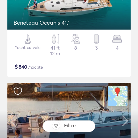
Beneteau Oceanis 41.1
Yacht cu vele
41 ft
8
3
4
12 m
$
840
/noapte
Filtre