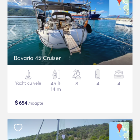
Bavaria 45 Cruiser
Yacht cu vele
45 ft
8
4
4
14 m
$
654
/noapte