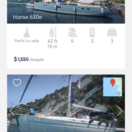
Hanse 630e
Yacht cu vele
63 ft
6
3
3
19 m
$
1,550
/noapte