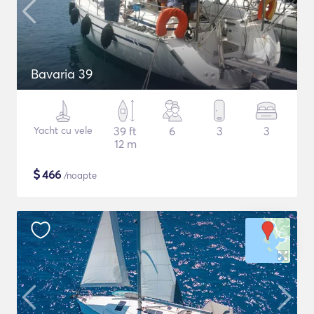
Bavaria 39
Yacht cu vele
39 ft
6
3
3
12 m
$
466
/noapte