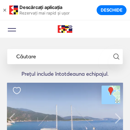
Descărcați aplicația
×
DESCHIDE
Rezervați mai rapid și ușor
Căutare
Prețul include întotdeauna echipajul.