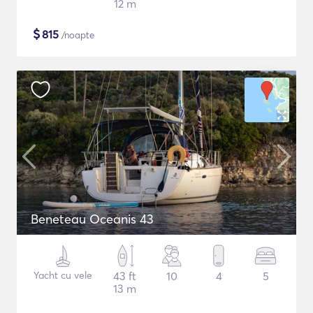
12 m
$
815
/noapte
Beneteau Oceanis 43
Yacht cu vele
43 ft
10
4
5
13 m