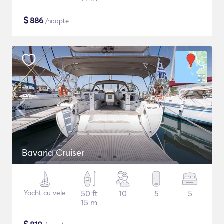
$
886
/noapte
Bavaria Cruiser
Yacht cu vele
50 ft
10
5
5
15 m