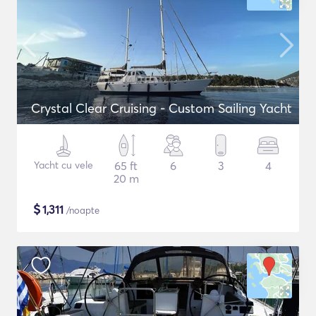
Crystal Clear Cruising - Custom Sailing Yacht
Yacht cu vele
65 ft
6
3
4
20 m
$
1,311
/noapte