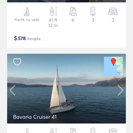
Yacht cu vele
41 ft
6
3
3
12 m
$
578
/noapte
Bavaria Cruiser 41