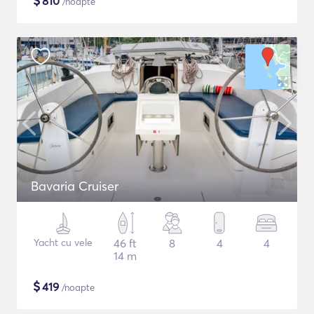
$
810
/noapte
Bavaria Cruiser
Yacht cu vele
46 ft
8
4
4
14 m
$
419
/noapte