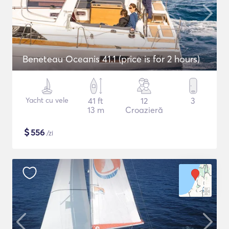
Beneteau Oceanis 41.1 (price is for 2 hours)
Yacht cu vele
41 ft
12
3
13 m
Croazieră
$
556
/zi