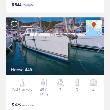
$
544
/noapte
Hanse 445
Yacht cu vele
45 ft
7
3
4
14 m
$
629
/noapte