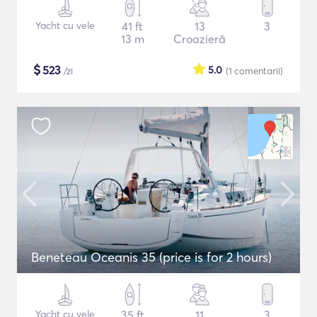
Yacht cu vele
41 ft
13
3
13 m
Croazieră
$
523
5.0
/zi
(1
comentarii
)
Beneteau Oceanis 35 (price is for 2 hours)
Yacht cu vele
35 ft
11
3