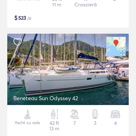
11 m
Croazieră
$
523
/zi
Beneteau Sun Odyssey 42
Yacht cu vele
42 ft
7
3
4
13 m