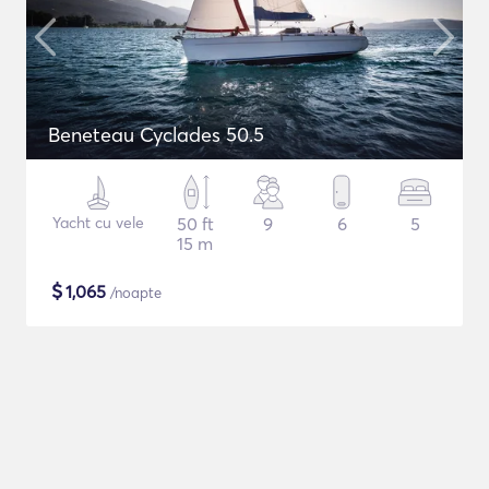
Beneteau Cyclades 50.5
Yacht cu vele
50 ft
9
6
5
15 m
$
1,065
/noapte