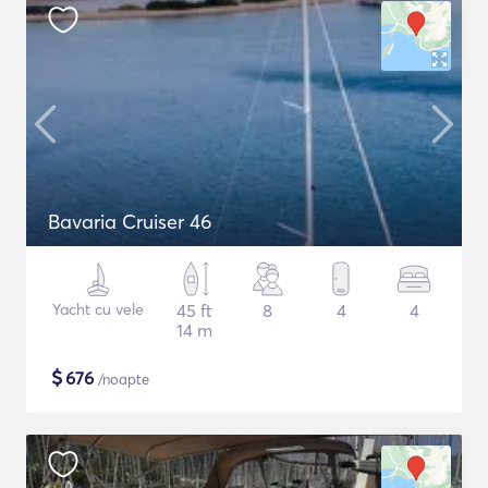
Bavaria Cruiser 46
Yacht cu vele
45 ft
8
4
4
14 m
$
676
/noapte