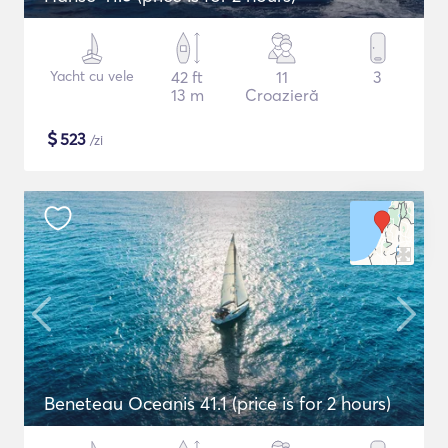
Yacht cu vele
42 ft
11
3
13 m
Croazieră
$
523
/zi
Beneteau Oceanis 41.1 (price is for 2 hours)