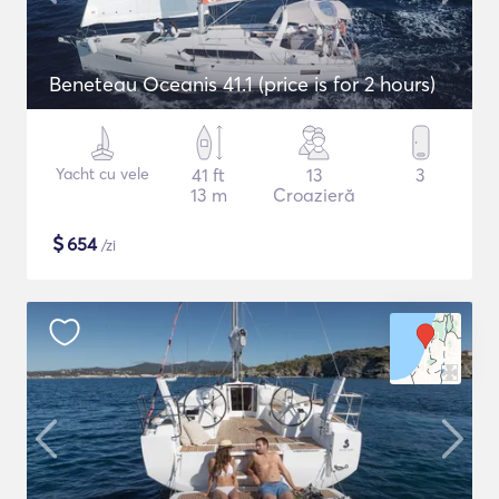
Beneteau Oceanis 41.1 (price is for 2 hours)
Yacht cu vele
41 ft
13
3
13 m
Croazieră
$
654
/zi