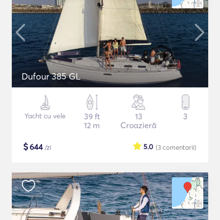
Dufour 385 GL
Yacht cu vele
39 ft
13
3
12 m
Croazieră
$
644
5.0
/zi
(3
comentarii
)