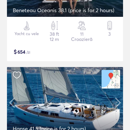
Beneteau Oceanis 38.1 (price is for 2 hours)
Yacht cu vele
38 ft
11
3
12 m
Croazieră
$
654
/zi
Hanse 41.5 (price is for 2 hours)