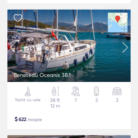
Beneteau Oceanis 38.1
Yacht cu vele
38 ft
7
3
3
12 m
$
622
/noapte