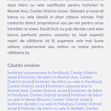
doar bărci cu vele certificate pentru închirieri în
Ramat Aviv, Center District Israel. Găsește și rezervă
barca cu vele ideală în doar câteva minute. Poți
contacta direct proprietarul sau pe noi pentru orice
întrebări ai avea. Dacă încă nu poți decide care este
barca perfectă pentru vacanța ta, lasă experții
noștri de călătorie să îți sugereze cele mai bune
veliere, catamarane sau iahturi cu motor pentru
călătoria ta.
Căutări similare
Închirieri catamarane în Fardīsiyā, Center District
Israel
|
Închirieri de bărci în Ramat Aviv, Center
District Israel
|
Închirieri de bărci cu vele în Fardīsiyā,
Center District Israel
|
Închirieri catamarane în
Ramat Aviv, Center District Israel
|
Închirieri de bărci
în Fardīsiyā, Center District Israel
|
Închirieri de bărci
cu vele în Newe Efrayim, Center District Israel
|
Închirieri de bărci cu vele în Petaẖya, Center District
Israel
|
Închirieri de bărci cu vele în Nofekh, Center