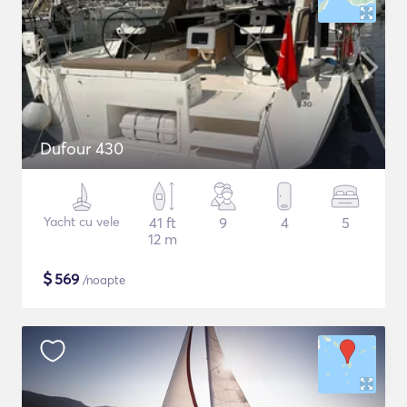
Dufour 430
Yacht cu vele
41 ft
9
4
5
12 m
$
569
/noapte