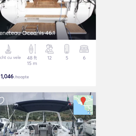
eneteau Oceanis 46.1
cht cu vele
48 ft
12
5
6
15 m
$
1,046
/noapte