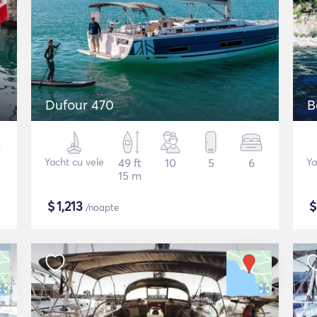
Dufour 470
B
Yacht cu vele
49 ft
10
5
6
Ya
15 m
$
1,213
/noapte