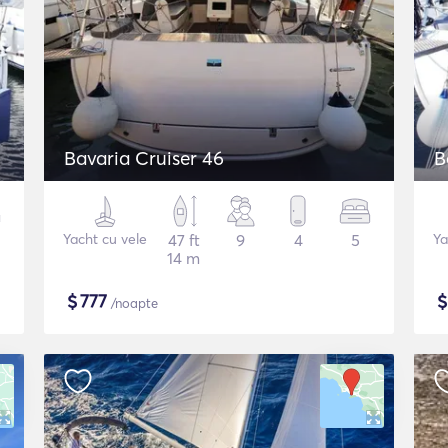
Bavaria Cruiser 46
B
Yacht cu vele
47 ft
9
4
5
Ya
14 m
$
777
/noapte