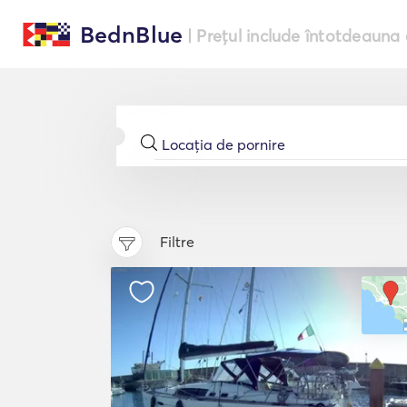
BednBlue
| Prețul include întotdeauna 
Filtre