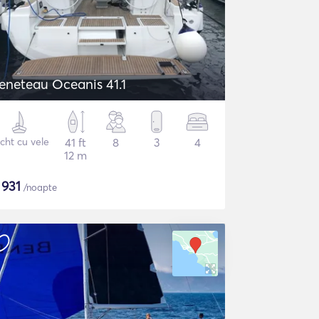
eneteau Oceanis 41.1
cht cu vele
41 ft
8
3
4
12 m
$
931
/noapte