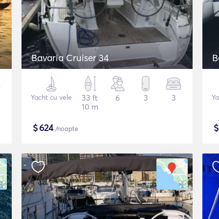
Bavaria Cruiser 34
B
Yacht cu vele
33 ft
6
3
3
Ya
10 m
$
624
/noapte