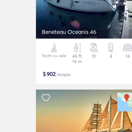
Beneteau Oceanis 46
Yacht cu vele
46 ft
10
4
14
14 m
$
902
/noapte