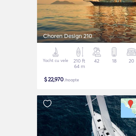
Choren Design 210
Yacht cu vele
210 ft
42
18
20
64 m
$
22,970
/noapte