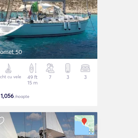
omet 50
cht cu vele
49 ft
7
3
3
15 m
$
1,056
/noapte