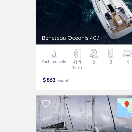
Beneteau Oceanis 40.1
Yacht cu vele
41 ft
8
3
4
12 m
$
863
/noapte