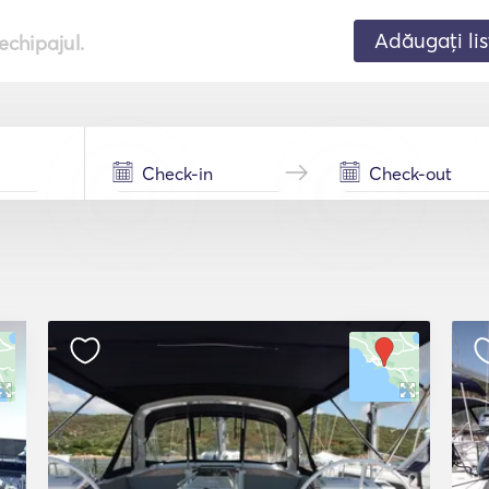
Adăugați lis
echipajul.