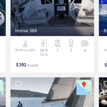
Hanse 388
B
Yacht cu vele
38 ft
7
3
4
Ya
12 m
$
392
/noapte