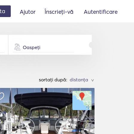
ta
Ajutor
Înscrieți-vă
Autentificare
Oaspeți
sortați după:
>