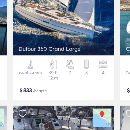
Dufour 360 Grand Large
C
Yacht cu vele
39 ft
7
3
4
Ya
12 m
$
833
/noapte