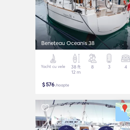
Beneteau Oceanis 38
Yacht cu vele
38 ft
8
3
4
12 m
$
576
/noapte