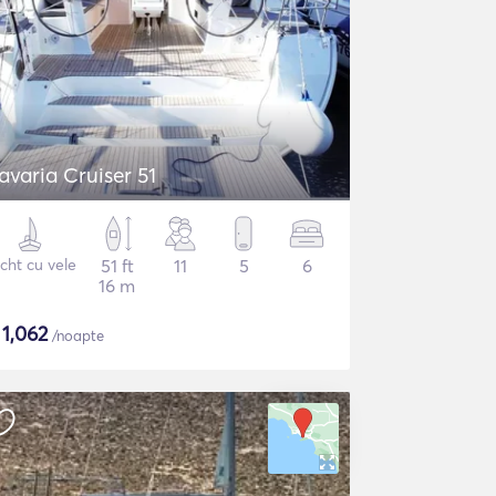
avaria Cruiser 51
cht cu vele
51 ft
11
5
6
16 m
$
1,062
/noapte