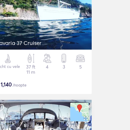
avaria 37 Cruiser
cht cu vele
37 ft
4
3
5
11 m
$
1,140
/noapte