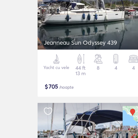
Jeanneau Sun Odyssey 439
Yacht cu vele
44 ft
8
4
4
13 m
$
705
/noapte