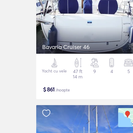
Bavaria Cruiser 46
Yacht cu vele
47 ft
9
4
5
14 m
$
861
/noapte