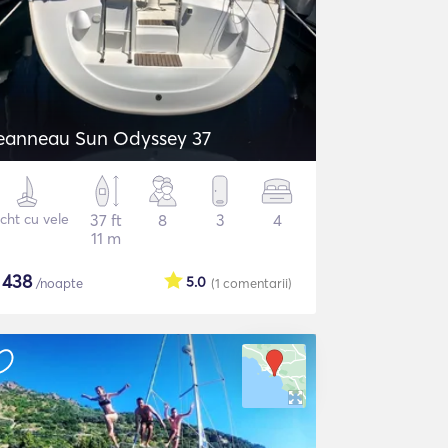
eanneau Sun Odyssey 37
cht cu vele
37 ft
8
3
4
11 m
$
438
5.0
/noapte
(1
comentarii
)