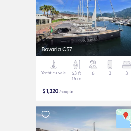
Bavaria C57
Yacht cu vele
53 ft
6
3
3
16 m
$
1,320
/noapte