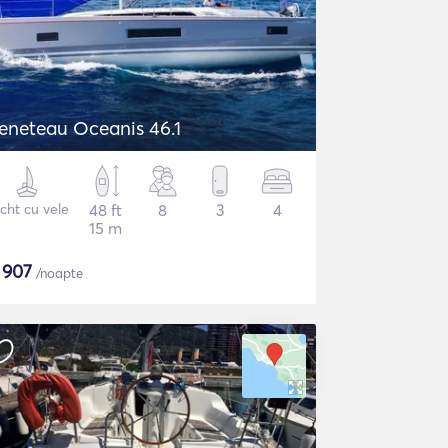
eneteau Oceanis 46.1
cht cu vele
48 ft
8
3
4
15 m
$
907
/noapte