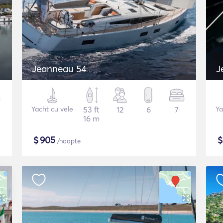
Jeanneau 54
J
Yacht cu vele
53 ft
12
6
7
Ya
16 m
$
905
/noapte