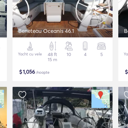
Beneteau Oceanis 46.1
B
Yacht cu vele
48 ft
10
4
5
Ya
15 m
$
1,056
/noapte