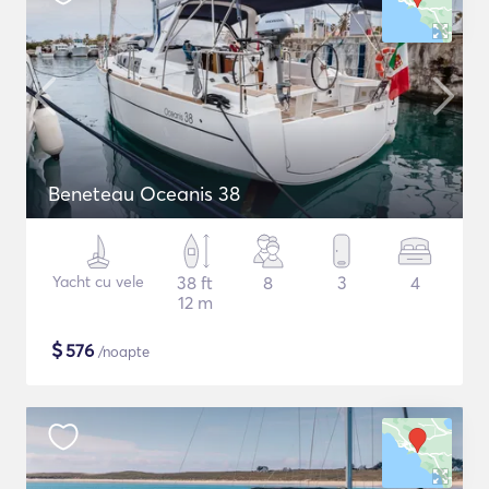
Beneteau Oceanis 38
Yacht cu vele
38 ft
8
3
4
12 m
$
576
/noapte