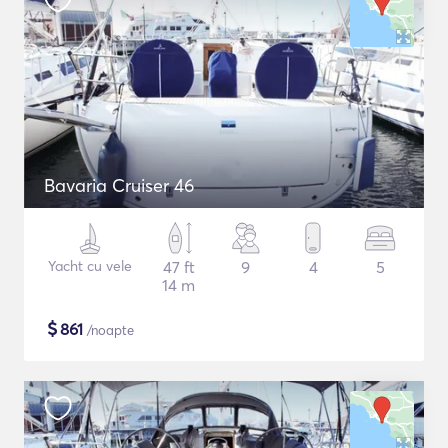
Bavaria Cruiser 46
Yacht cu vele
47 ft
9
4
5
14 m
$
861
/noapte