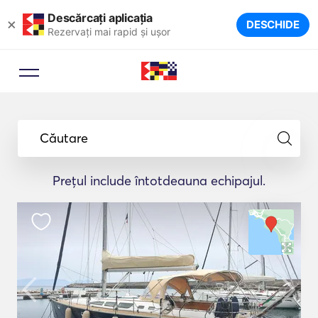
Descărcați aplicația
×
DESCHIDE
Rezervați mai rapid și ușor
Căutare
Prețul include întotdeauna echipajul.