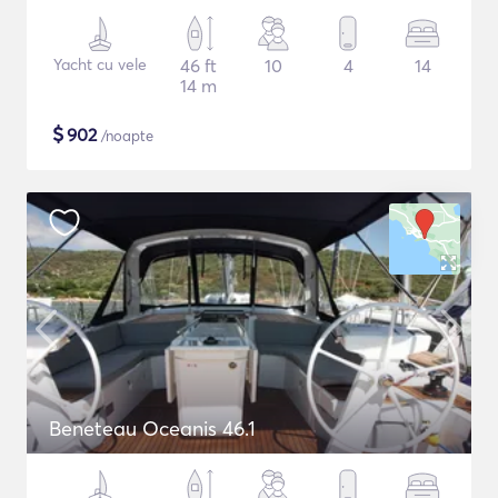
Yacht cu vele
46 ft
10
4
14
14 m
$
902
/noapte
Beneteau Oceanis 46.1