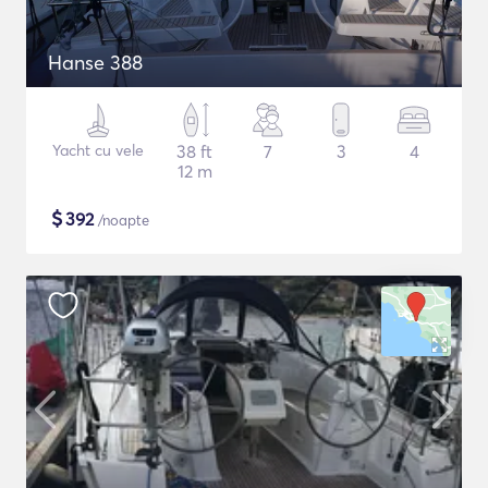
Hanse 388
Yacht cu vele
38 ft
7
3
4
12 m
$
392
/noapte