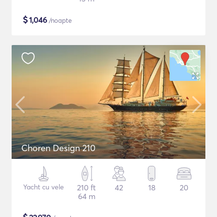
$
1,046
/noapte
Choren Design 210
Yacht cu vele
210 ft
42
18
20
64 m