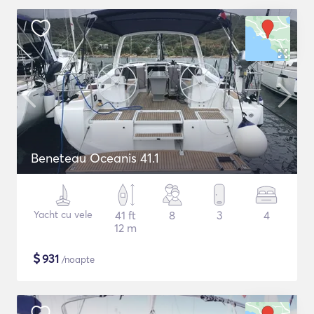
Beneteau Oceanis 41.1
Yacht cu vele
41 ft
8
3
4
12 m
$
931
/noapte