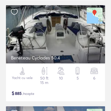
Beneteau Cyclades 50.4
Yacht cu vele
50 ft
10
5
6
15 m
$
885
/noapte