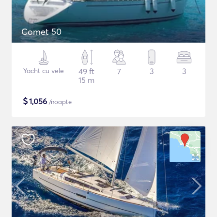
Comet 50
Yacht cu vele
49 ft
7
3
3
15 m
$
1,056
/noapte