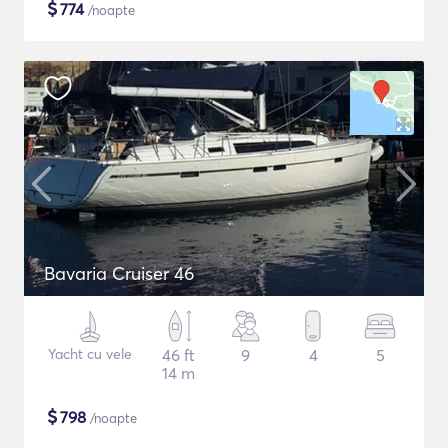
$
774
/noapte
Bavaria Cruiser 46
Yacht cu vele
46 ft
9
4
5
14 m
$
798
/noapte