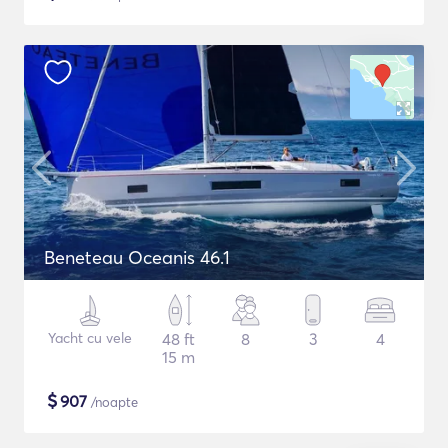
Beneteau Oceanis 46.1
Yacht cu vele
48 ft
8
3
4
15 m
$
907
/noapte