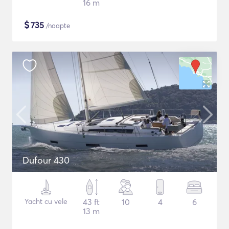
16 m
$
735
/noapte
Dufour 430
Yacht cu vele
43 ft
10
4
6
13 m