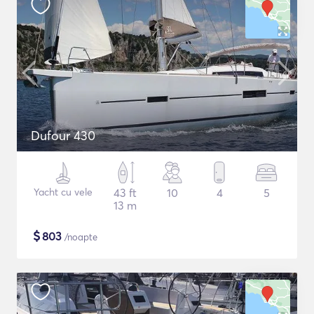
Dufour 430
Yacht cu vele
43 ft
10
4
5
13 m
$
803
/noapte