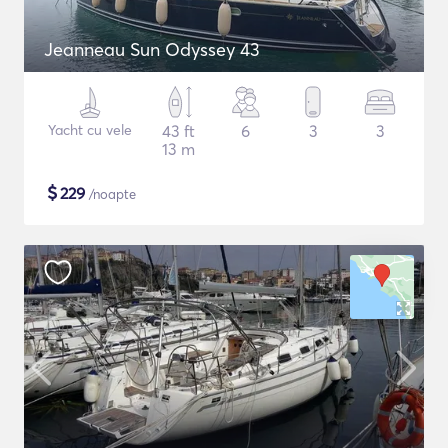
Jeanneau Sun Odyssey 43
Yacht cu vele
43 ft
6
3
3
13 m
$
229
/noapte