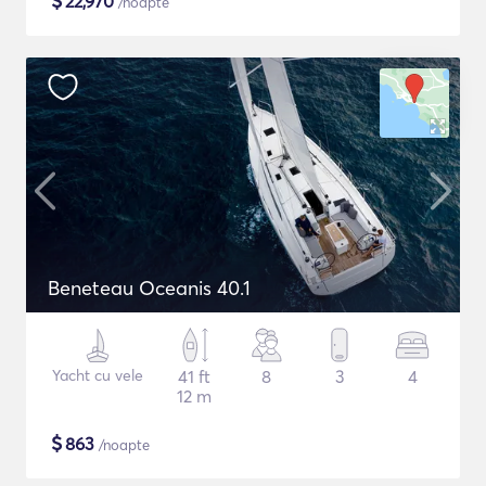
$
22,970
/noapte
Beneteau Oceanis 40.1
Yacht cu vele
41 ft
8
3
4
12 m
$
863
/noapte