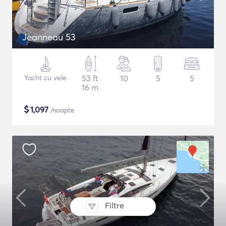
Jeanneau 53
Yacht cu vele
53 ft
10
5
5
16 m
$
1,097
/noapte
Filtre