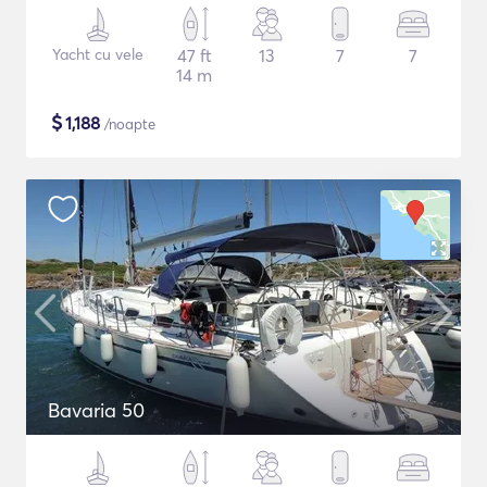
Yacht cu vele
47 ft
13
7
7
14 m
$
1,188
/noapte
Bavaria 50