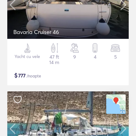
Bavaria Cruiser 46
Yacht cu vele
47 ft
9
4
5
14 m
$
777
/noapte