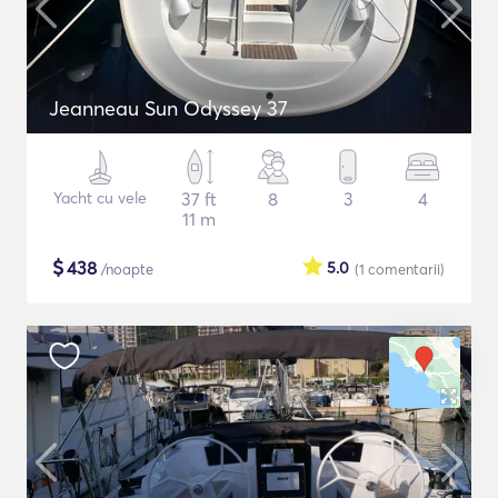
Jeanneau Sun Odyssey 37
Yacht cu vele
37 ft
8
3
4
11 m
$
438
5.0
/noapte
(1
comentarii
)