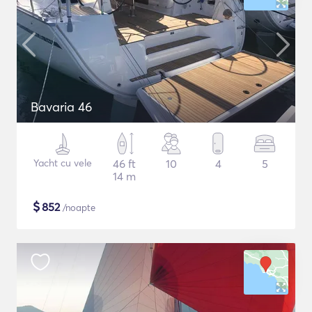
Bavaria 46
Yacht cu vele
46 ft
10
4
5
14 m
$
852
/noapte