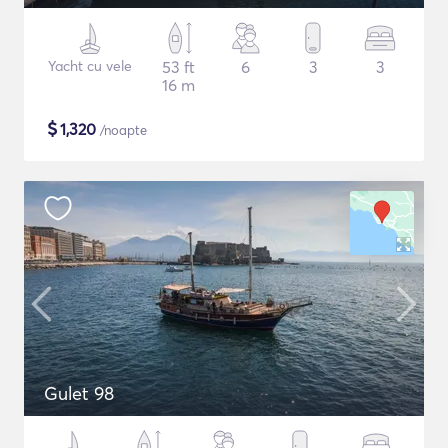
Yacht cu vele
53 ft
6
3
3
16 m
$
1,320
/noapte
Gulet 98