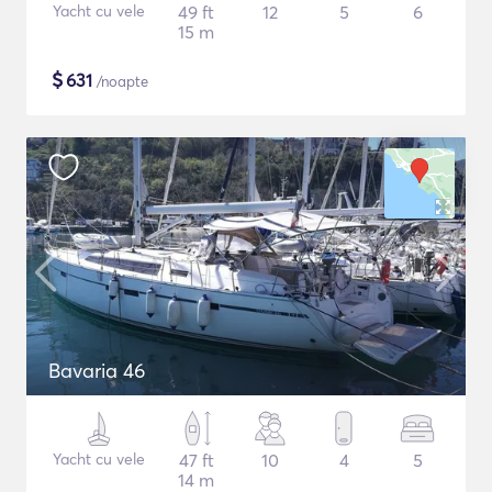
Yacht cu vele
49 ft
12
5
6
15 m
$
631
/noapte
Bavaria 46
Yacht cu vele
47 ft
10
4
5
14 m