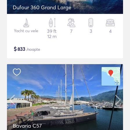
Dufour 360 Grand Large
Yacht cu vele
39 ft
7
3
4
12 m
$
833
/noapte
Bavaria C57