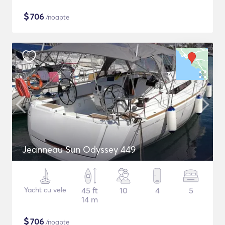
$
706
/noapte
Jeanneau Sun Odyssey 449
Yacht cu vele
45 ft
10
4
5
14 m
$
706
/noapte