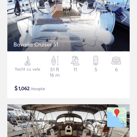
Bavaria Cruiser 51
Yacht cu vele
51 ft
11
5
6
16 m
$
1,062
/noapte