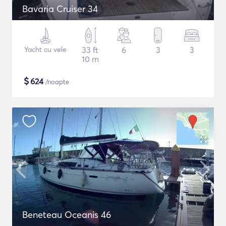
Bavaria Cruiser 34
Yacht cu vele
33 ft
6
3
3
10 m
$
624
/noapte
Beneteau Oceanis 46