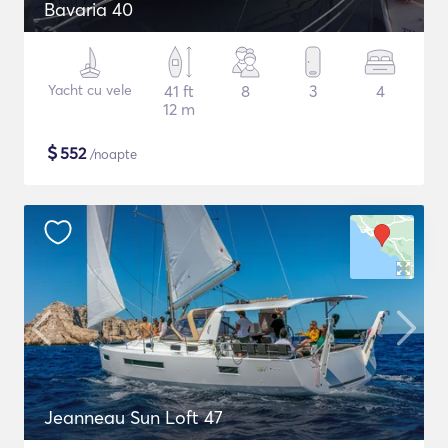
Bavaria 40
Yacht cu vele
41 ft
8
3
4
12 m
$
552
/noapte
Jeanneau Sun Loft 47