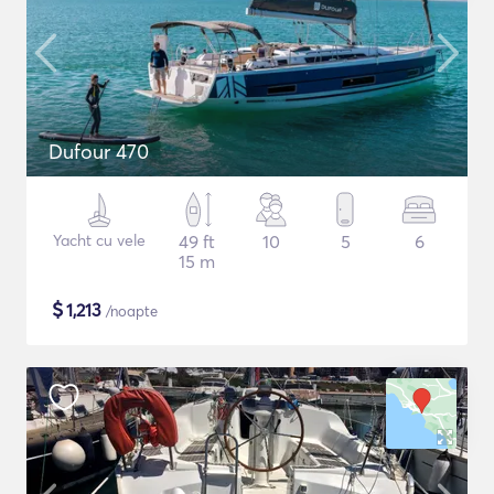
Dufour 470
Yacht cu vele
49 ft
10
5
6
15 m
$
1,213
/noapte