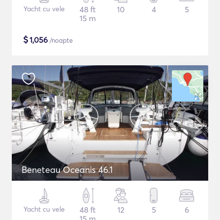
Yacht cu vele
48 ft
10
4
5
15 m
$
1,056
/noapte
Beneteau Oceanis 46.1
Yacht cu vele
48 ft
12
5
6
15 m