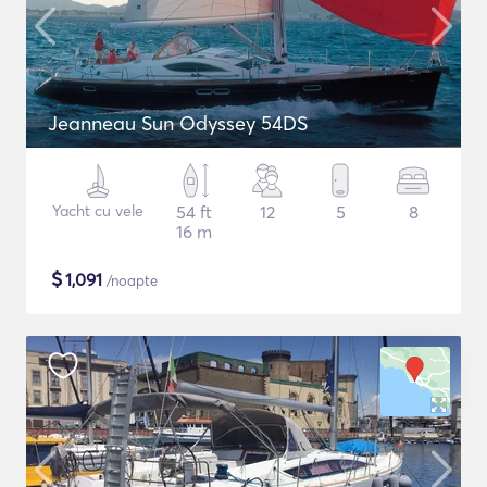
Jeanneau Sun Odyssey 54DS
Yacht cu vele
54 ft
12
5
8
16 m
$
1,091
/noapte