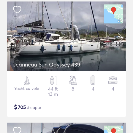
Jeanneau Sun Odyssey 439
Yacht cu vele
44 ft
8
4
4
13 m
$
705
/noapte