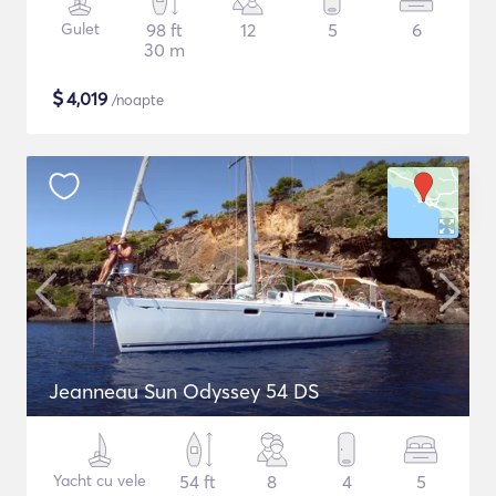
Gulet
98 ft
12
5
6
30 m
$
4,019
/noapte
Jeanneau Sun Odyssey 54 DS
Yacht cu vele
54 ft
8
4
5