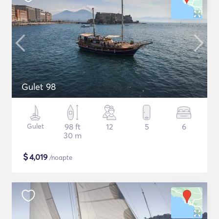
Gulet 98
Gulet
98 ft
12
5
6
30 m
$
4,019
/noapte