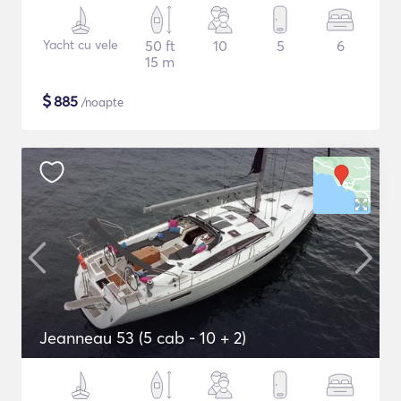
Yacht cu vele
50 ft
10
5
6
15 m
$
885
/noapte
Jeanneau 53 (5 cab - 10 + 2)