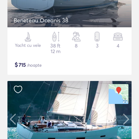
Beneteau Oceanis 38
Yacht cu vele
38 ft
8
3
4
12 m
$
715
/noapte