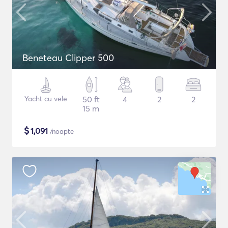
Beneteau Clipper 500
Yacht cu vele
50 ft
4
2
2
15 m
$
1,091
/noapte