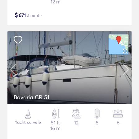
12 m
$
671
/noapte
Bavaria CR 51
Yacht cu vele
51 ft
12
5
6
16 m