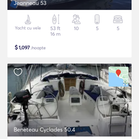
Jeanneau 53
Yacht cu vele
53 ft
10
5
5
16 m
$
1,097
/noapte
Beneteau Cyclades 50.4