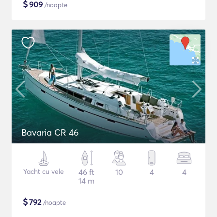
$
909
/noapte
Bavaria CR 46
Yacht cu vele
46 ft
10
4
4
14 m
$
792
/noapte