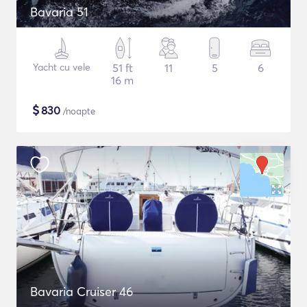
Bavaria 51
Yacht cu vele
51 ft
11
5
6
16 m
$
830
/noapte
Bavaria Cruiser 46