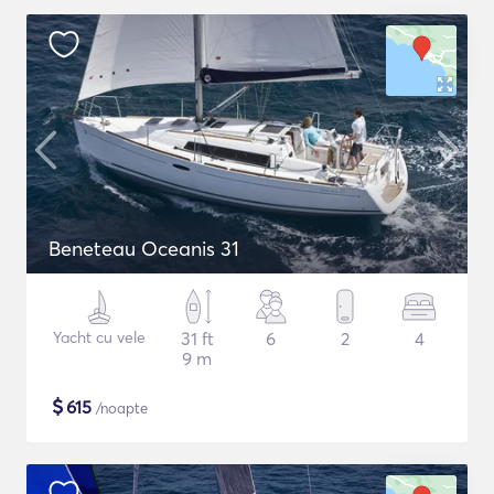
Beneteau Oceanis 31
Yacht cu vele
31 ft
6
2
4
9 m
$
615
/noapte