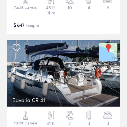
Yacht cu vele
45 ft
10
4
6
14 m
$
647
/noapte
Bavaria CR 41
Yacht cu vele
41 ft
7
3
3