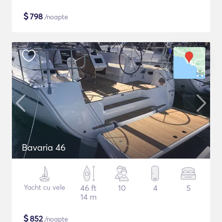
$
798
/noapte
Bavaria 46
Yacht cu vele
46 ft
10
4
5
14 m
$
852
/noapte