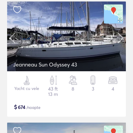
Jeanneau Sun Odyssey 43
Yacht cu vele
43 ft
8
3
4
13 m
$
674
/noapte