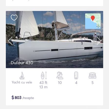
Dufour 430
Yacht cu vele
43 ft
10
4
5
13 m
$
803
/noapte