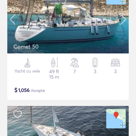
Comet 50
Yacht cu vele
49 ft
7
3
3
15 m
$
1,056
/noapte