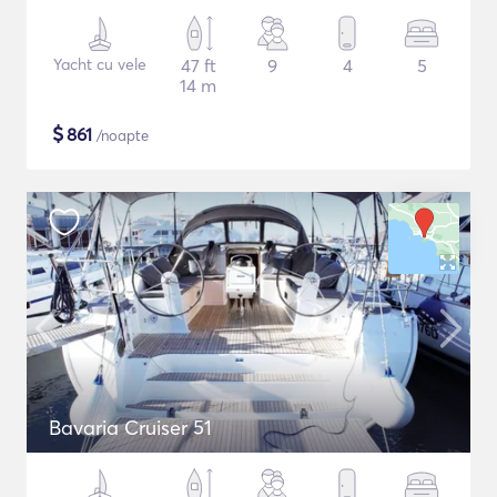
Yacht cu vele
47 ft
9
4
5
14 m
$
861
/noapte
Bavaria Cruiser 51