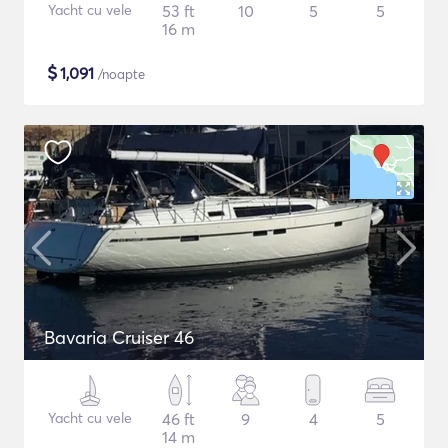
Yacht cu vele
53 ft
10
5
5
16 m
$
1,091
/noapte
Bavaria Cruiser 46
Yacht cu vele
46 ft
9
4
5
14 m