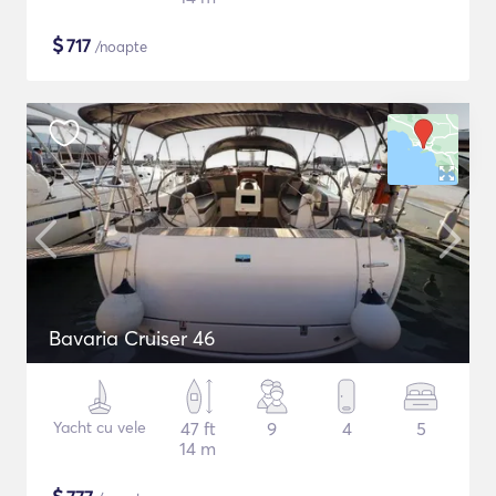
$
717
/noapte
Bavaria Cruiser 46
Yacht cu vele
47 ft
9
4
5
14 m