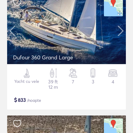
Dufour 360 Grand Large
Yacht cu vele
39 ft
7
3
4
12 m
$
833
/noapte