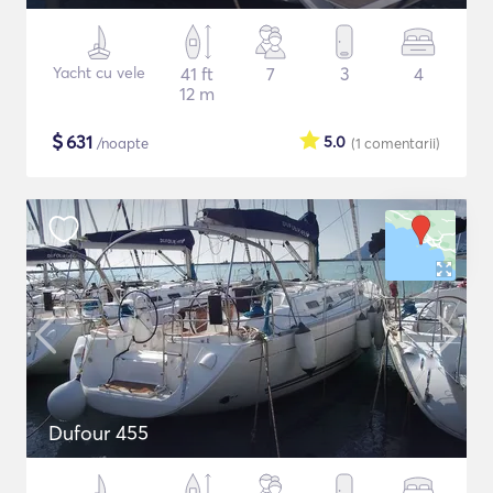
Yacht cu vele
41 ft
7
3
4
12 m
$
631
5.0
/noapte
(1
comentarii
)
Dufour 455