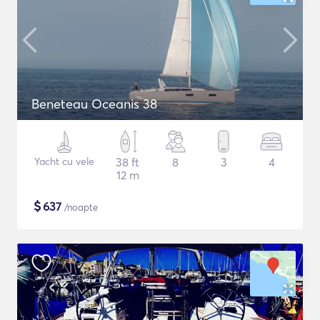
Beneteau Oceanis 38
Yacht cu vele
38 ft
8
3
4
12 m
$
637
/noapte