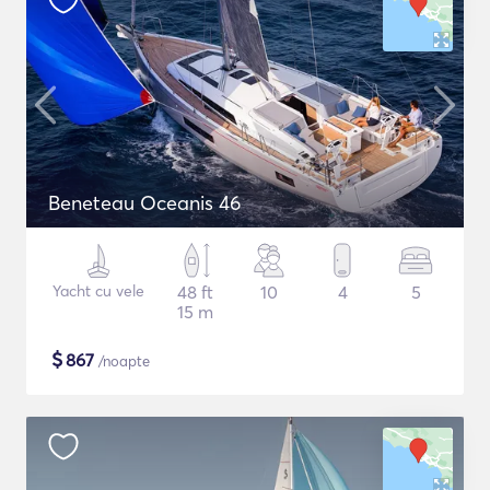
Beneteau Oceanis 46
Yacht cu vele
48 ft
10
4
5
15 m
$
867
/noapte