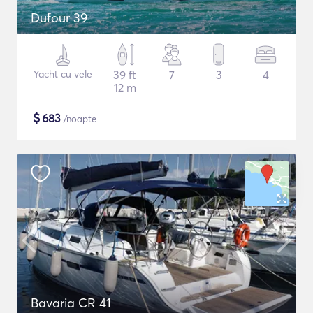
Dufour 39
Yacht cu vele
39 ft
7
3
4
12 m
$
683
/noapte
Bavaria CR 41