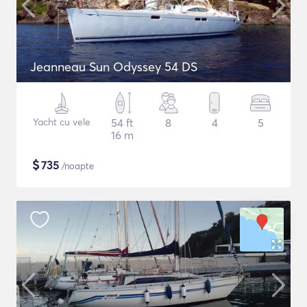
Jeanneau Sun Odyssey 54 DS
Yacht cu vele
54 ft
8
4
5
16 m
$
735
/noapte