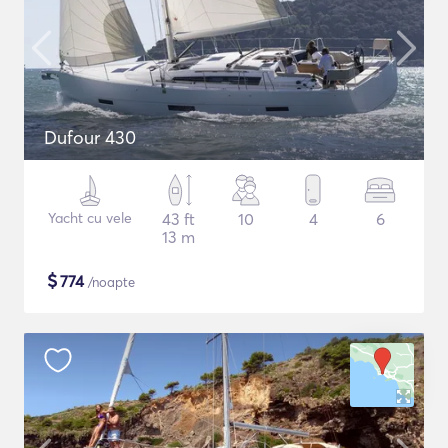
Dufour 430
Yacht cu vele
43 ft
10
4
6
13 m
$
774
/noapte