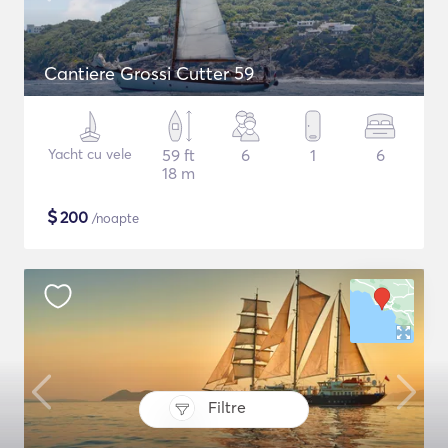
Cantiere Grossi Cutter 59
Yacht cu vele
59 ft
6
1
6
18 m
$
200
/noapte
Filtre