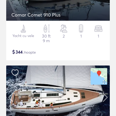
Comar Comet 910 Plus
Yacht cu vele
30 ft
2
1
1
9 m
$
344
/noapte