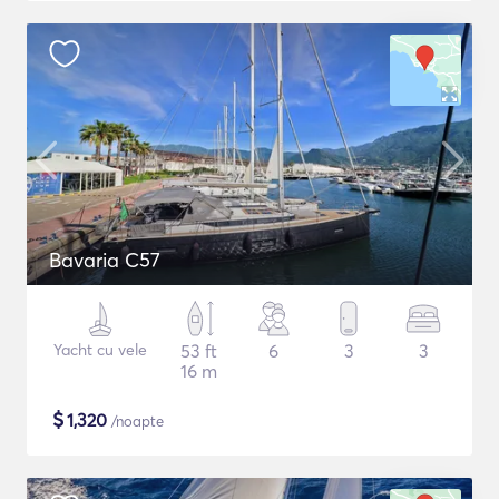
Bavaria C57
Yacht cu vele
53 ft
6
3
3
16 m
$
1,320
/noapte