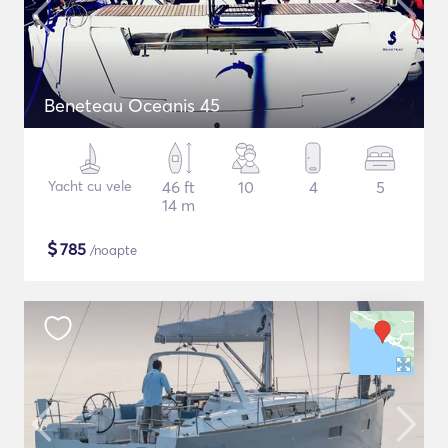
Beneteau Oceanis 45
Yacht cu vele
46 ft
10
4
5
14 m
$
785
/noapte