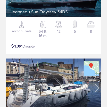
Jeanneau Sun Odyssey 54DS
Yacht cu vele
54 ft
12
5
8
16 m
$
1,091
/noapte