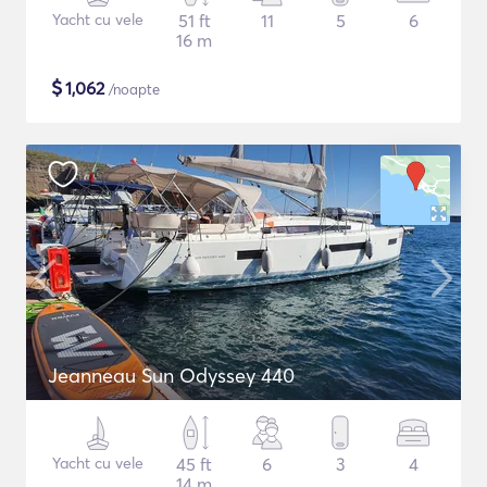
Yacht cu vele
51 ft
11
5
6
16 m
$
1,062
/noapte
Jeanneau Sun Odyssey 440
Yacht cu vele
45 ft
6
3
4
14 m