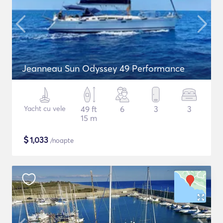
Jeanneau Sun Odyssey 49 Performance
Yacht cu vele
49 ft
6
3
3
15 m
$
1,033
/noapte