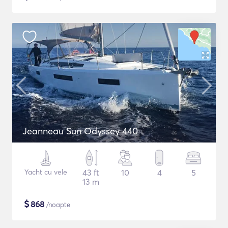
Jeanneau Sun Odyssey 440
Yacht cu vele
43 ft
10
4
5
13 m
$
868
/noapte