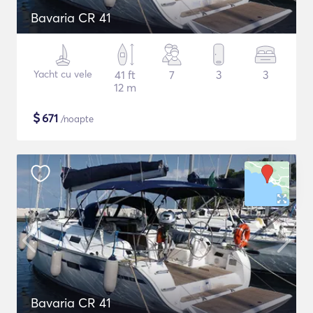
Bavaria CR 41
Yacht cu vele
41 ft
7
3
3
12 m
$
671
/noapte
Bavaria CR 41