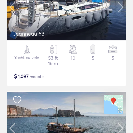
Jeanneau 53
Yacht cu vele
53 ft
10
5
5
16 m
$
1,097
/noapte