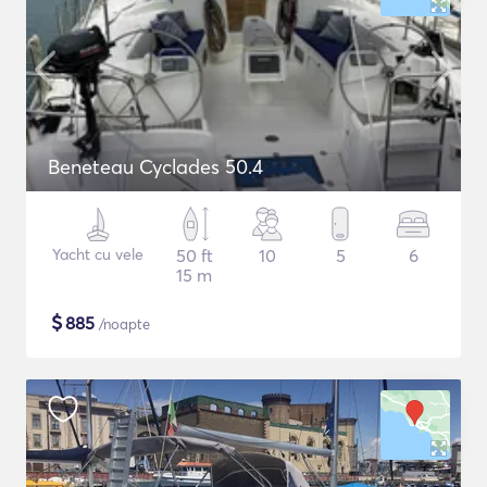
Beneteau Cyclades 50.4
Yacht cu vele
50 ft
10
5
6
15 m
$
885
/noapte