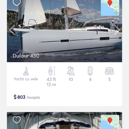
Dufour 430
Yacht cu vele
43 ft
10
4
5
13 m
$
803
/noapte