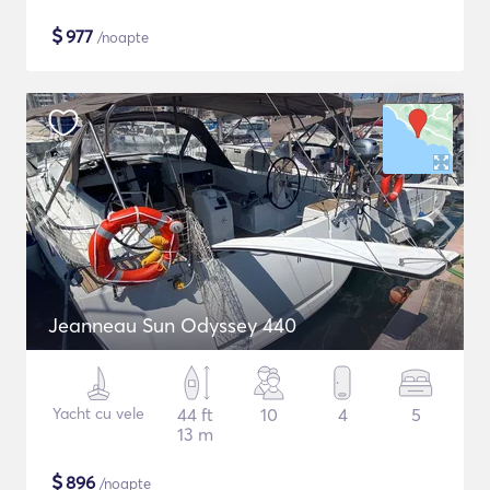
$
977
/noapte
Jeanneau Sun Odyssey 440
Yacht cu vele
44 ft
10
4
5
13 m
$
896
/noapte