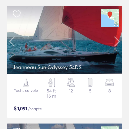
Jeanneau Sun Odyssey 54DS
Yacht cu vele
54 ft
12
5
8
16 m
$
1,091
/noapte