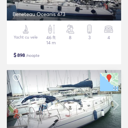
Beneteau Oceanis 473
Yacht cu vele
46 ft
8
3
4
14 m
$
898
/noapte