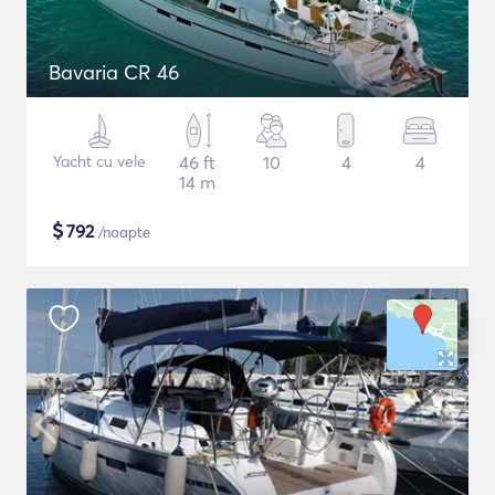
Bavaria CR 46
Yacht cu vele
46 ft
10
4
4
14 m
$
792
/noapte