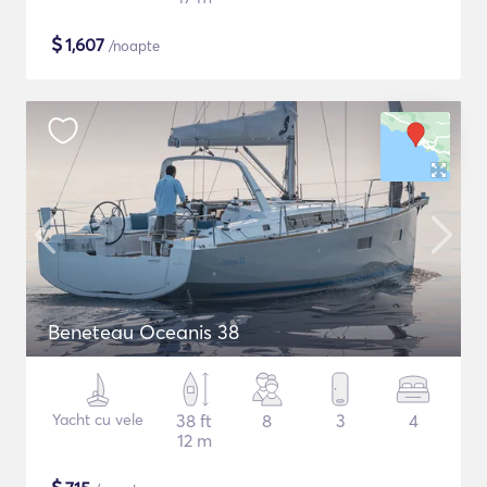
$
1,607
/noapte
Beneteau Oceanis 38
Yacht cu vele
38 ft
8
3
4
12 m