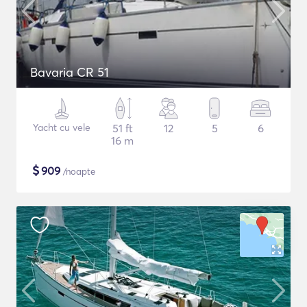
Bavaria CR 51
Yacht cu vele
51 ft
12
5
6
16 m
$
909
/noapte