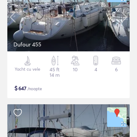
Dufour 455
Yacht cu vele
45 ft
10
4
6
14 m
$
647
/noapte