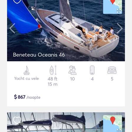
Beneteau Oceanis 46
Yacht cu vele
48 ft
10
4
5
15 m
$
867
/noapte