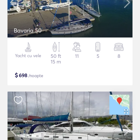
Bavaria 50
Yacht cu vele
50 ft
11
5
8
15 m
$
698
/noapte