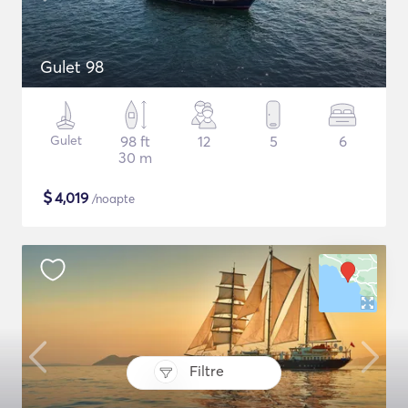
Gulet 98
Gulet
98 ft
12
5
6
30 m
$
4,019
/noapte
Filtre