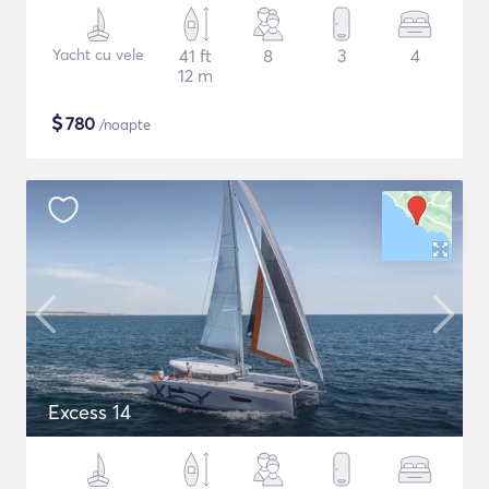
Yacht cu vele
41 ft
8
3
4
12 m
$
780
/noapte
Excess 14