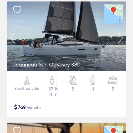
Jeanneau Sun Odyssey 380
Yacht cu vele
37 ft
8
4
5
11 m
$
769
/noapte