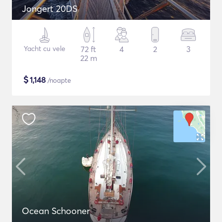
Jongert 20DS
Yacht cu vele
72 ft
4
2
3
22 m
$
1,148
/noapte
Ocean Schooner