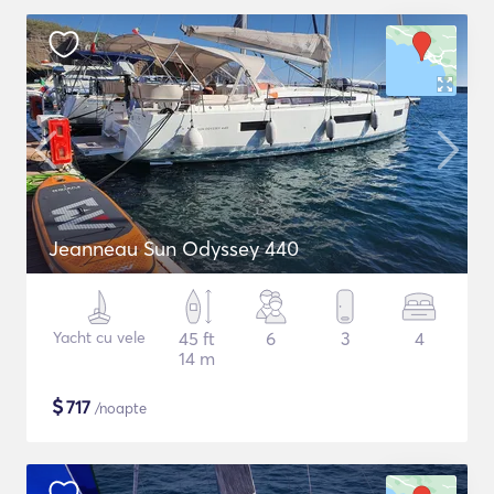
Jeanneau Sun Odyssey 440
Yacht cu vele
45 ft
6
3
4
14 m
$
717
/noapte