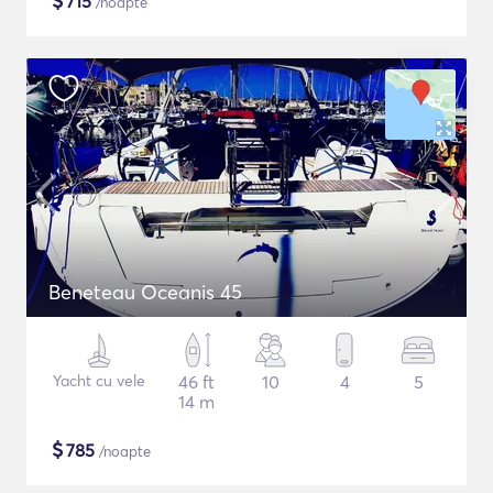
$
715
/noapte
Beneteau Oceanis 45
Yacht cu vele
46 ft
10
4
5
14 m
$
785
/noapte