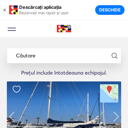
Descărcați aplicația
×
DESCHIDE
Rezervați mai rapid și ușor
Căutare
Prețul include întotdeauna echipajul.