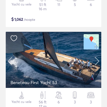
Yacht cu vele
51 ft
11
5
6
16 m
$
1,062
/noapte
Beneteau First Yacht 53
Yacht cu vele
56 ft
6
3
3
17 m