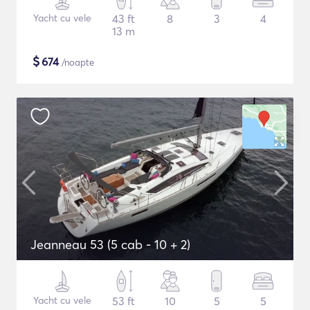
Yacht cu vele
43 ft
8
3
4
13 m
$
674
/noapte
Jeanneau 53 (5 cab - 10 + 2)
Yacht cu vele
53 ft
10
5
5