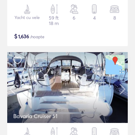
Yacht cu vele
59 ft
6
4
8
18 m
$
1,636
/noapte
Bavaria Cruiser 51