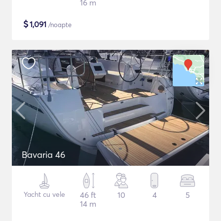
16 m
$
1,091
/noapte
Bavaria 46
Yacht cu vele
46 ft
10
4
5
14 m