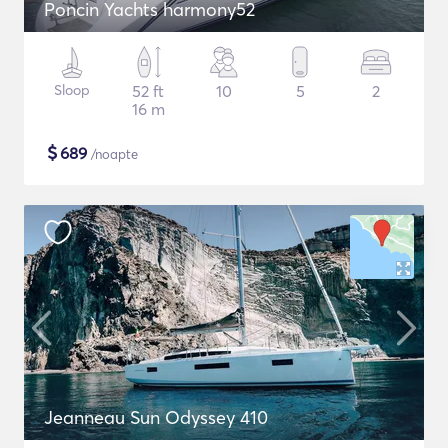
Poncin Yachts harmony52
Sloop
52 ft
10
5
2
16 m
$
689
/noapte
Jeanneau Sun Odyssey 410