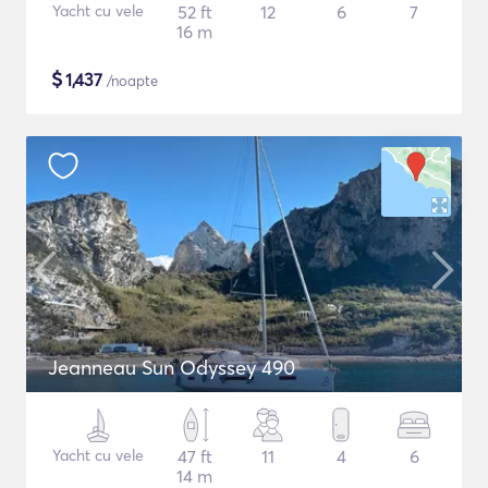
Yacht cu vele
52 ft
12
6
7
16 m
$
1,437
/noapte
Jeanneau Sun Odyssey 490
Yacht cu vele
47 ft
11
4
6
14 m