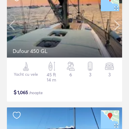
Dufour 450 GL
Yacht cu vele
45 ft
6
3
3
14 m
$
1,065
/noapte