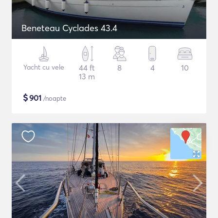
Beneteau Cyclades 43.4
Yacht cu vele
44 ft
8
4
10
13 m
$
901
/noapte