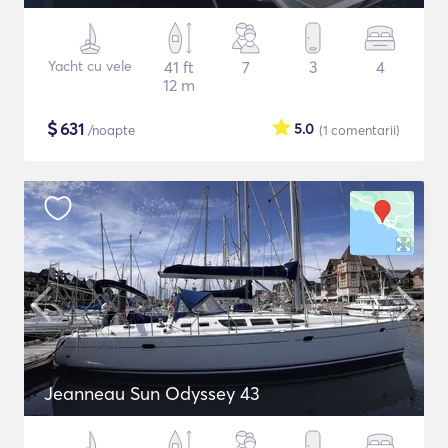
Yacht cu vele
41 ft
7
3
4
12 m
$
631
5.0
/noapte
(1
comentarii
)
Jeanneau Sun Odyssey 43