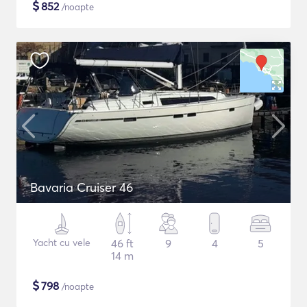
$
852
/noapte
Bavaria Cruiser 46
Yacht cu vele
46 ft
9
4
5
14 m
$
798
/noapte