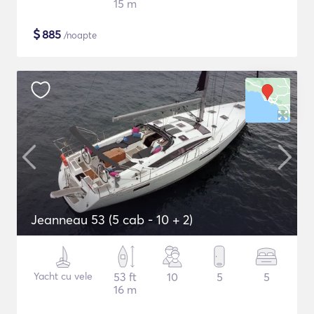
15 m
$
885
/noapte
Jeanneau 53 (5 cab - 10 + 2)
Yacht cu vele
53 ft
10
5
5
16 m