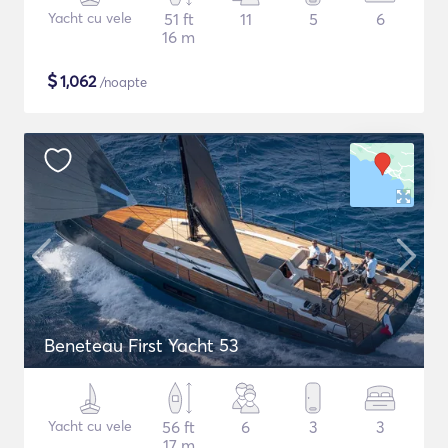
Yacht cu vele
51 ft
11
5
6
16 m
$
1,062
/noapte
Beneteau First Yacht 53
Yacht cu vele
56 ft
6
3
3
17 m