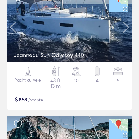
Jeanneau Sun Odyssey 440
Yacht cu vele
43 ft
10
4
5
13 m
$
868
/noapte