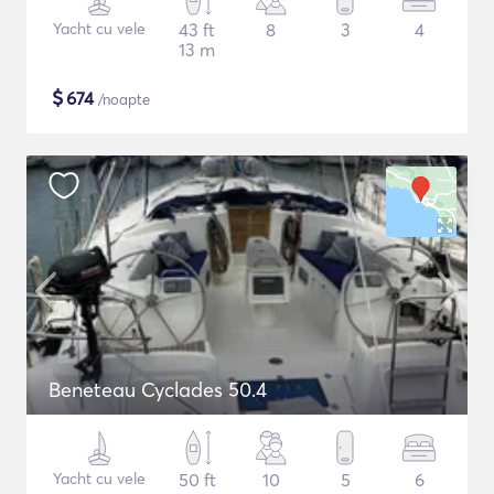
Yacht cu vele
43 ft
8
3
4
13 m
$
674
/noapte
Beneteau Cyclades 50.4
Yacht cu vele
50 ft
10
5
6