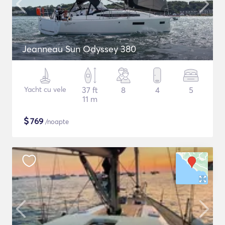
Jeanneau Sun Odyssey 380
Yacht cu vele
37 ft
8
4
5
11 m
$
769
/noapte