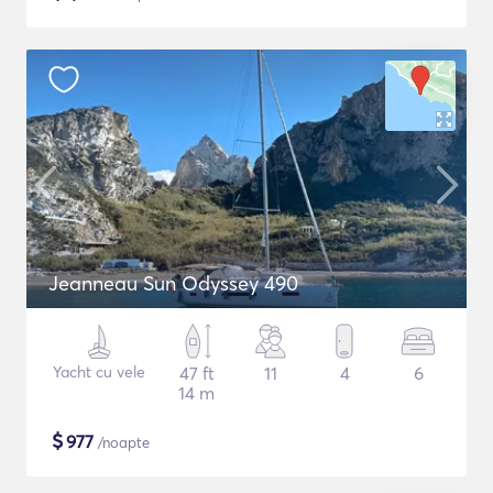
Jeanneau Sun Odyssey 490
Yacht cu vele
47 ft
11
4
6
14 m
$
977
/noapte