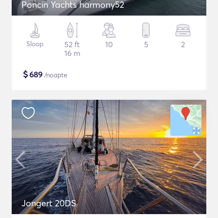
Poncin Yachts harmony52
Sloop
52 ft
10
5
2
16 m
$
689
/noapte
Jongert 20DS