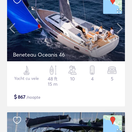
Beneteau Oceanis 46
Yacht cu vele
48 ft
10
4
5
15 m
$
867
/noapte