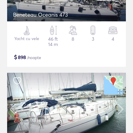
Beneteau Oceanis 473
Yacht cu vele
46 ft
8
3
4
14 m
$
898
/noapte