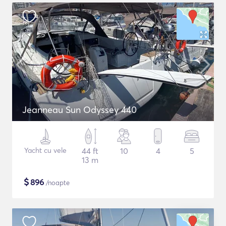
Jeanneau Sun Odyssey 440
Yacht cu vele
44 ft
10
4
5
13 m
$
896
/noapte