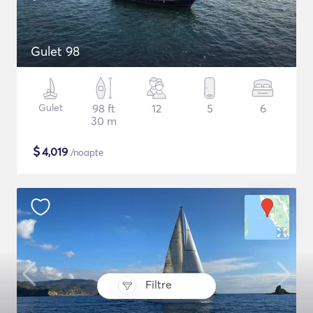
Gulet 98
Gulet
98 ft
12
5
6
30 m
$
4,019
/noapte
Filtre