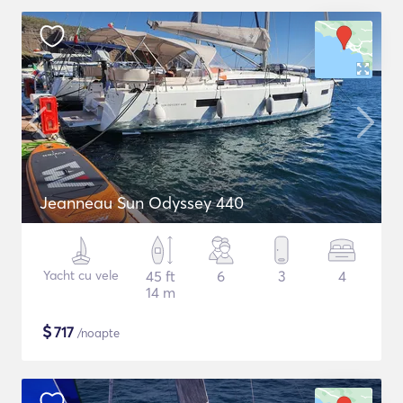
Jeanneau Sun Odyssey 440
Yacht cu vele
45 ft
6
3
4
14 m
$
717
/noapte