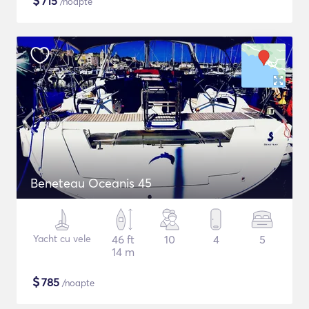
$
715
/noapte
Beneteau Oceanis 45
Yacht cu vele
46 ft
10
4
5
14 m
$
785
/noapte