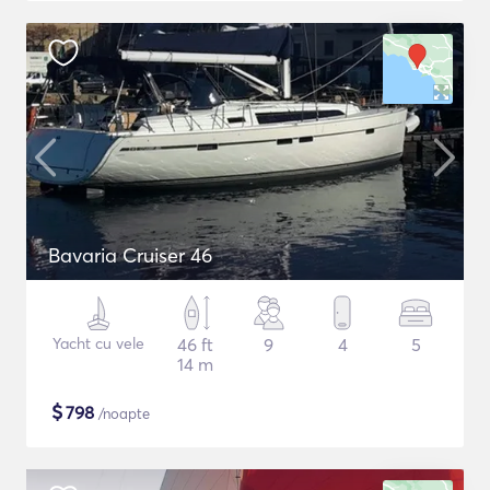
Bavaria Cruiser 46
Yacht cu vele
46 ft
9
4
5
14 m
$
798
/noapte