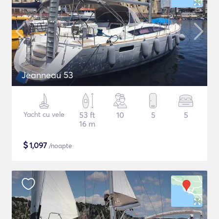
Jeanneau 53
Yacht cu vele
53 ft
10
5
5
16 m
$
1,097
/noapte