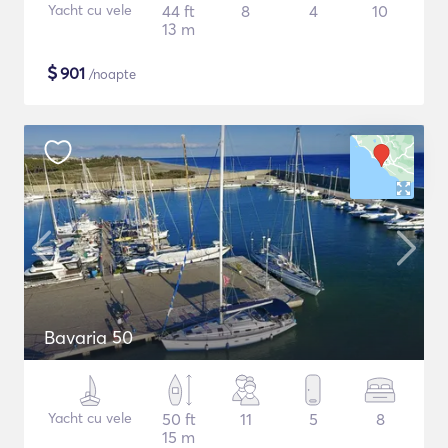
Yacht cu vele
44 ft
8
4
10
13 m
$
901
/noapte
Bavaria 50
Yacht cu vele
50 ft
11
5
8
15 m