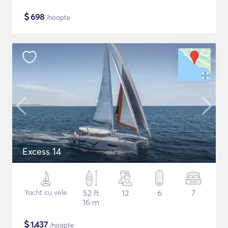
$
698
/noapte
Excess 14
Yacht cu vele
52 ft
12
6
7
16 m
$
1,437
/noapte