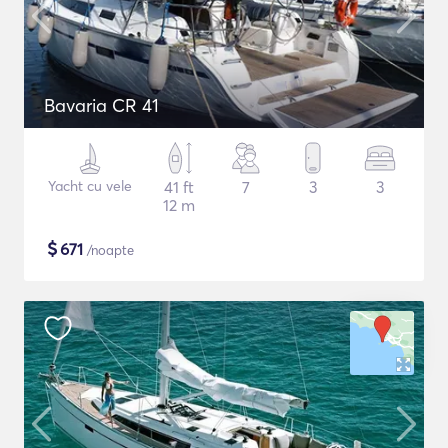
Bavaria CR 41
Yacht cu vele
41 ft
7
3
3
12 m
$
671
/noapte