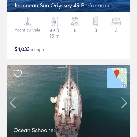
Jeanneau Sun Odyssey 49 Performance
Yacht cu vele
49 ft
6
3
3
15 m
$
1,033
/noapte
Ocean Schooner