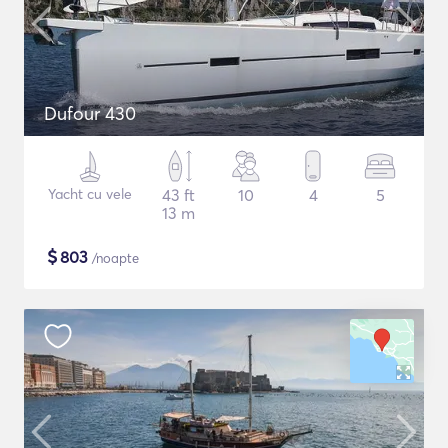
Dufour 430
Yacht cu vele
43 ft
10
4
5
13 m
$
803
/noapte