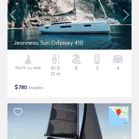
Jeanneau Sun Odyssey 410
Yacht cu vele
41 ft
8
3
4
12 m
$
780
/noapte