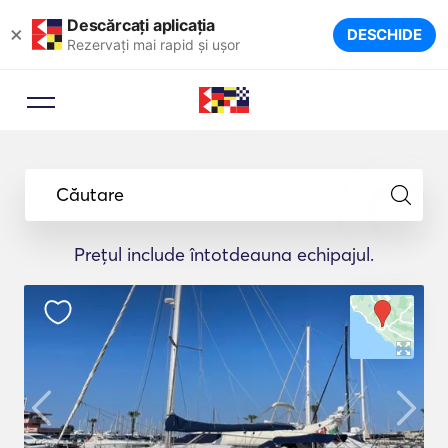
Descărcați aplicația
×
DESCHIDE
Rezervați mai rapid și ușor
Căutare
Prețul include întotdeauna echipajul.