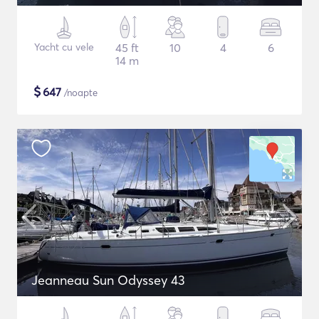
Yacht cu vele
45 ft
10
4
6
14 m
$
647
/noapte
Jeanneau Sun Odyssey 43