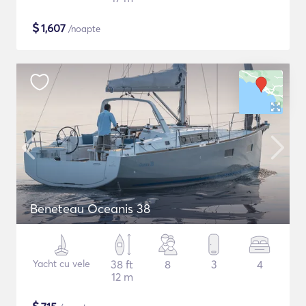
$
1,607
/noapte
Beneteau Oceanis 38
Yacht cu vele
38 ft
8
3
4
12 m