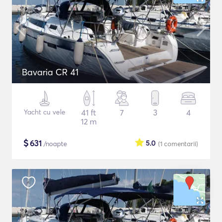
Bavaria CR 41
Yacht cu vele
41 ft
7
3
4
12 m
$
631
5.0
/noapte
(1
comentarii
)