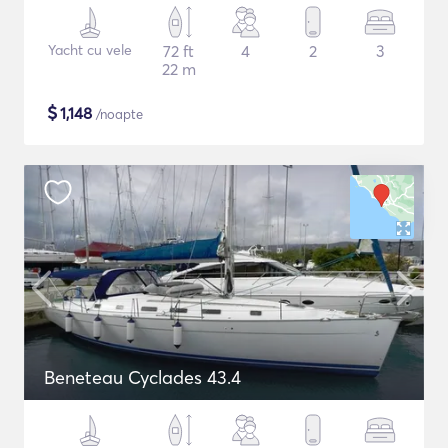
Yacht cu vele
72 ft
4
2
3
22 m
$
1,148
/noapte
Beneteau Cyclades 43.4