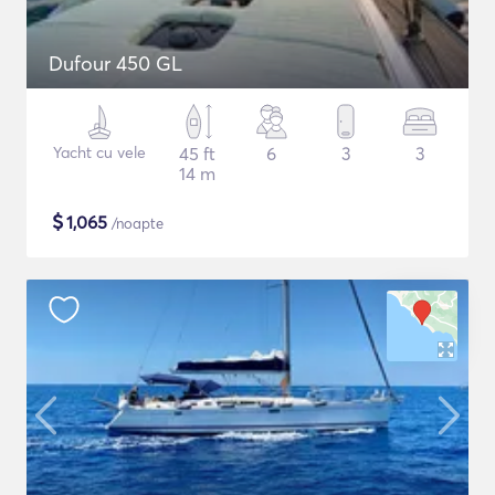
Dufour 450 GL
Yacht cu vele
45 ft
6
3
3
14 m
$
1,065
/noapte