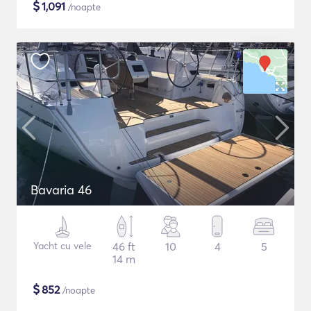
$
1,091
/noapte
Bavaria 46
Yacht cu vele
46 ft
10
4
5
14 m
$
852
/noapte