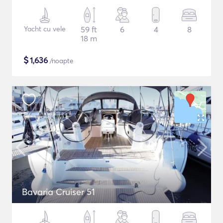
Yacht cu vele
59 ft
6
4
8
18 m
$
1,636
/noapte
Bavaria Cruiser 51