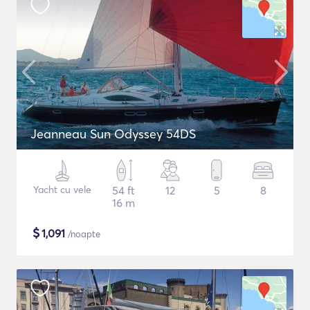
Jeanneau Sun Odyssey 54DS
Yacht cu vele
54 ft
12
5
8
16 m
$
1,091
/noapte