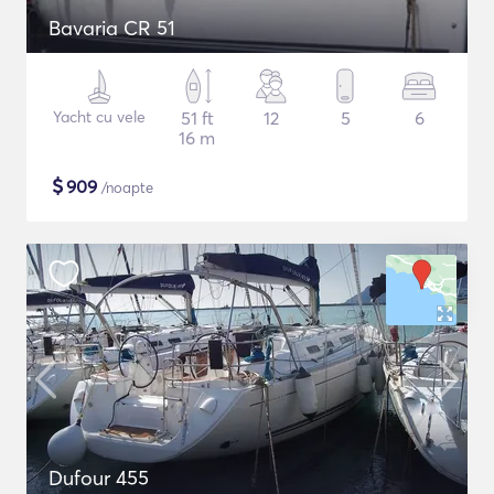
Bavaria CR 51
Yacht cu vele
51 ft
12
5
6
16 m
$
909
/noapte
Dufour 455