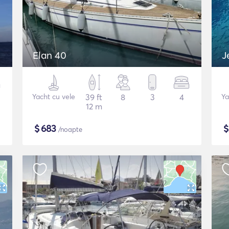
Elan 40
J
Yacht cu vele
39 ft
8
3
4
Ya
12 m
$
683
/noapte