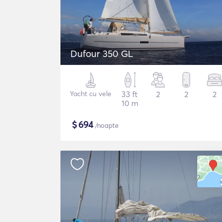
Dufour 350 GL
Yacht cu vele
33 ft
2
2
2
10 m
$
694
/noapte