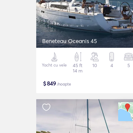
Beneteau Oceanis 45
Yacht cu vele
45 ft
10
4
5
14 m
$
849
/noapte