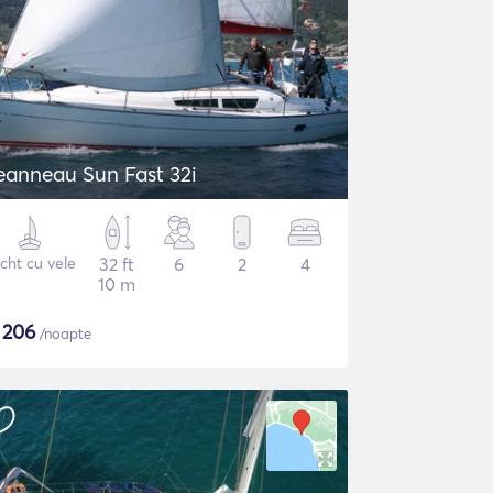
eanneau Sun Fast 32i
cht cu vele
32 ft
6
2
4
10 m
$
206
/noapte