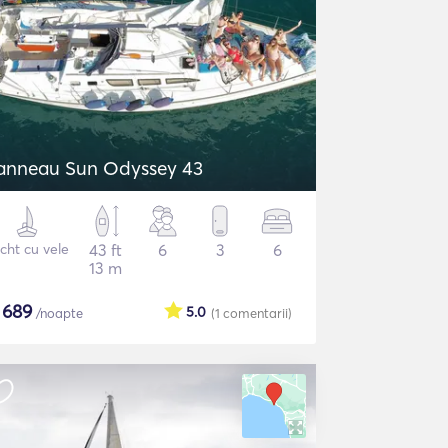
anneau Sun Odyssey 43
cht cu vele
43 ft
6
3
6
13 m
$
689
5.0
/noapte
(1
comentarii
)