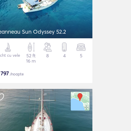
eanneau Sun Odyssey 52.2
cht cu vele
52 ft
8
4
5
16 m
$
797
/noapte