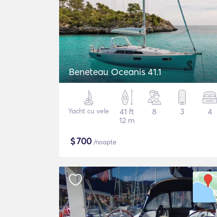
Beneteau Oceanis 41.1
Yacht cu vele
41 ft
8
3
4
12 m
$
700
/noapte