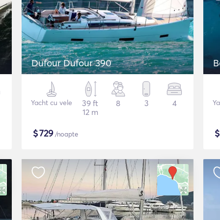
Dufour Dufour 390
B
Yacht cu vele
39 ft
8
3
4
Ya
12 m
$
729
/noapte