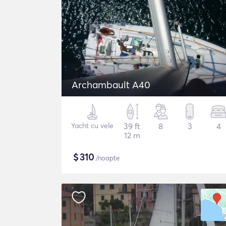
Archambault A40
Yacht cu vele
39 ft
8
3
4
12 m
$
310
/noapte