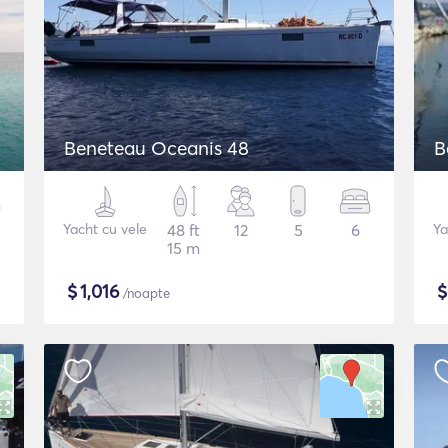
Beneteau Oceanis 48
B
Yacht cu vele
48 ft
12
5
6
Ya
15 m
$
1,016
/noapte