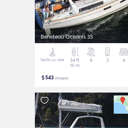
Beneteau Oceanis 35
Yacht cu vele
34 ft
8
3
4
10 m
$
543
/noapte