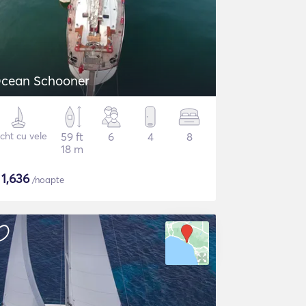
cean Schooner
cht cu vele
59 ft
6
4
8
18 m
$
1,636
/noapte