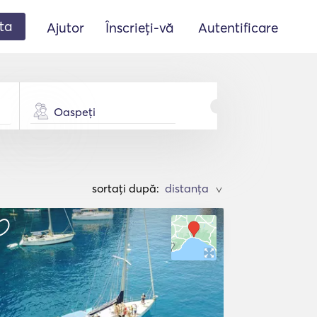
ta
Ajutor
Înscrieți-vă
Autentificare
Oaspeți
sortați după:
>