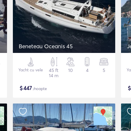
Beneteau Oceanis 45
J
Yacht cu vele
45 ft
10
4
5
Ya
14 m
$
447
/noapte