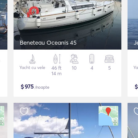
Beneteau Oceanis 45
J
Yacht cu vele
46 ft
10
4
5
Ya
14 m
$
975
/noapte