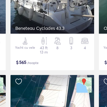
Beneteau Cyclades 43.3
O
Yacht cu vele
43 ft
8
3
4
Ya
13 m
$
565
/noapte