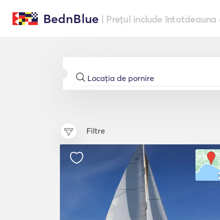
BednBlue
| Prețul include întotdeauna 
Filtre