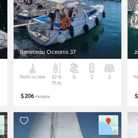
Beneteau Oceanis 37
J
Yacht cu vele
37 ft
5
2
2
Ya
11 m
$
206
/noapte