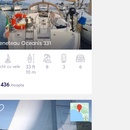
eneteau Oceanis 331
cht cu vele
33 ft
8
3
6
10 m
$
436
/noapte