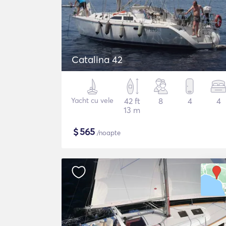
Catalina 42
Yacht cu vele
42 ft
8
4
4
13 m
$
565
/noapte