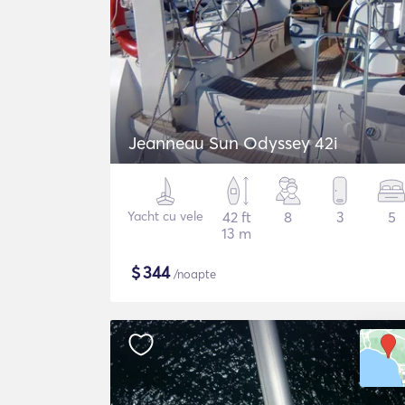
Jeanneau Sun Odyssey 42i
Yacht cu vele
42 ft
8
3
5
13 m
$
344
/noapte