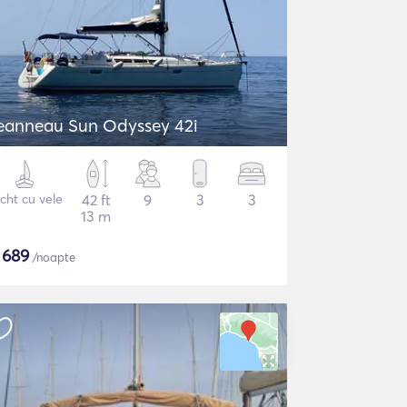
eanneau Sun Odyssey 42i
cht cu vele
42 ft
9
3
3
13 m
$
689
/noapte