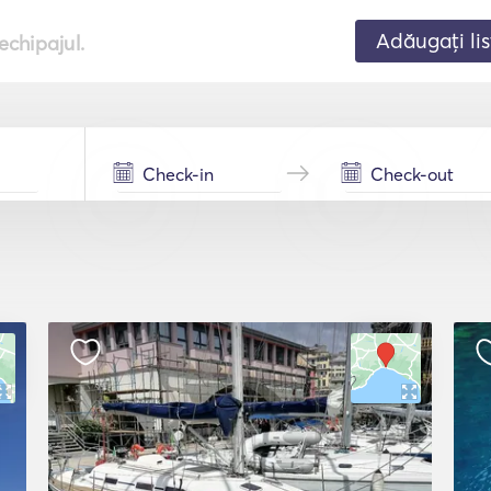
Adăugați lis
echipajul.