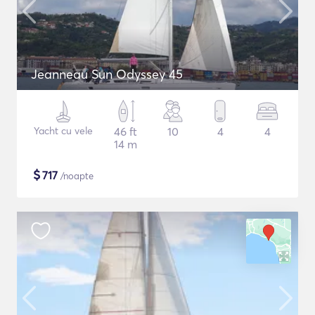
Jeanneau Sun Odyssey 45
Yacht cu vele
46 ft
10
4
4
14 m
$
717
/noapte