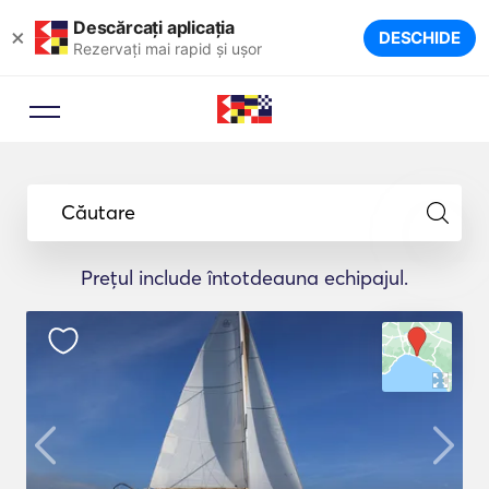
Descărcați aplicația
×
DESCHIDE
Rezervați mai rapid și ușor
Căutare
Prețul include întotdeauna echipajul.