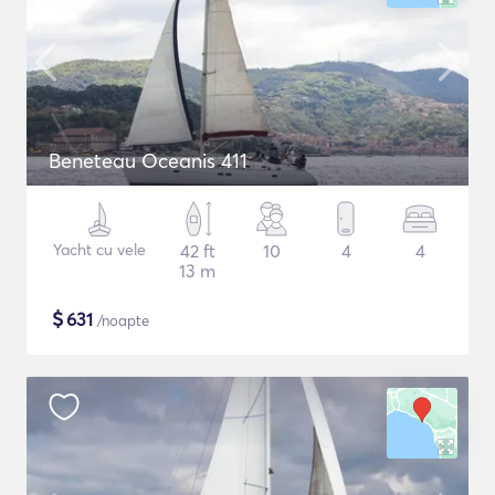
Beneteau Oceanis 411
Yacht cu vele
42 ft
10
4
4
13 m
$
631
/noapte