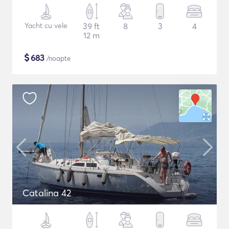
Yacht cu vele
39 ft
8
3
4
12 m
$
683
/noapte
Catalina 42