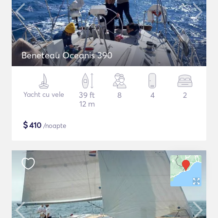
Beneteau Oceanis 390
Yacht cu vele
39 ft
8
4
2
12 m
$
410
/noapte