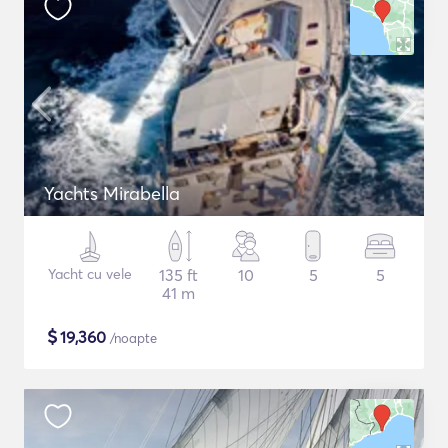
Yachts Mirabella
Yacht cu vele
135 ft
10
5
5
41 m
$
19,360
/noapte