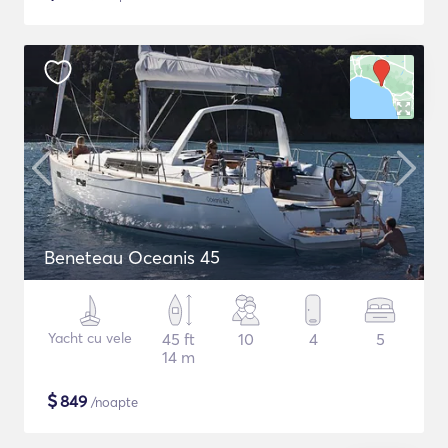
Beneteau Oceanis 45
Yacht cu vele
45 ft
10
4
5
14 m
$
849
/noapte