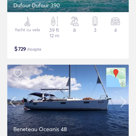
Dufour Dufour 390
Yacht cu vele
39 ft
8
3
4
12 m
$
729
/noapte
Beneteau Oceanis 48