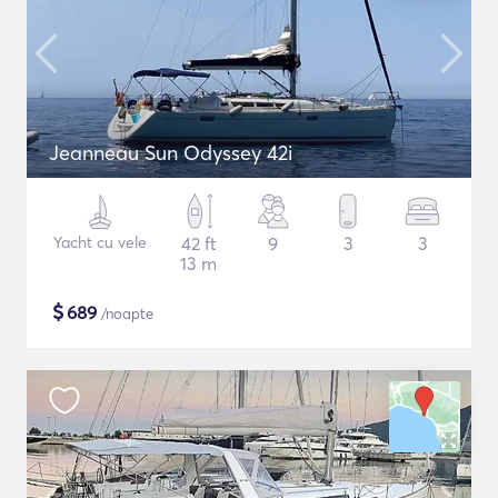
Jeanneau Sun Odyssey 42i
Yacht cu vele
42 ft
9
3
3
13 m
$
689
/noapte