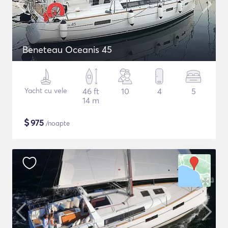
Beneteau Oceanis 45
Yacht cu vele
46 ft
10
4
5
14 m
$
975
/noapte