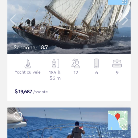
Schooner 185'
Yacht cu vele
185 ft
12
6
9
56 m
$
19,687
/noapte