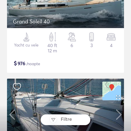
Grand Soleil 40
Yacht cu vele
40 ft
6
3
4
12 m
$
976
/noapte
Filtre