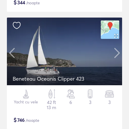
$
344
/noapte
Beneteau Oceanis Clipper 423
Yacht cu vele
42 ft
6
3
3
13 m
$
746
/noapte