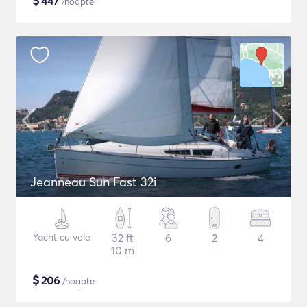
$
447
/noapte
Jeanneau Sun Fast 32i
Yacht cu vele
32 ft
6
2
4
10 m
$
206
/noapte