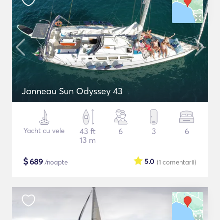
Janneau Sun Odyssey 43
Yacht cu vele
43 ft
6
3
6
13 m
$
689
5.0
/noapte
(1
comentarii
)