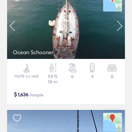
Ocean Schooner
Yacht cu vele
59 ft
6
4
8
18 m
$
1,636
/noapte