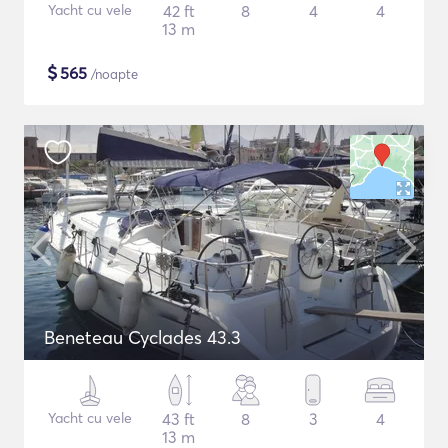
Yacht cu vele
42 ft
8
4
4
13 m
$
565
/noapte
Beneteau Cyclades 43.3
Yacht cu vele
43 ft
8
3
4
13 m