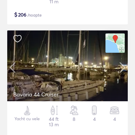
11 m
$
206
/noapte
Bavaria 44 Cruiser
Yacht cu vele
44 ft
8
4
4
13 m