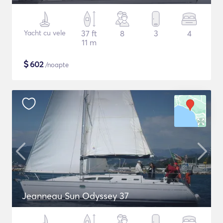
Yacht cu vele
37 ft
8
3
4
11 m
$
602
/noapte
Jeanneau Sun Odyssey 37