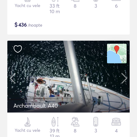
Yacht cu vele
33 ft
8
3
6
10 m
$
436
/noapte
Archambault A40
Yacht cu vele
39 ft
8
3
4
12 m