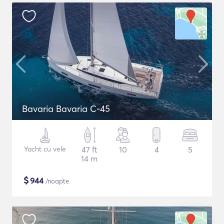
Bavaria Bavaria C-45
Yacht cu vele
47 ft
10
4
5
14 m
$
944
/noapte