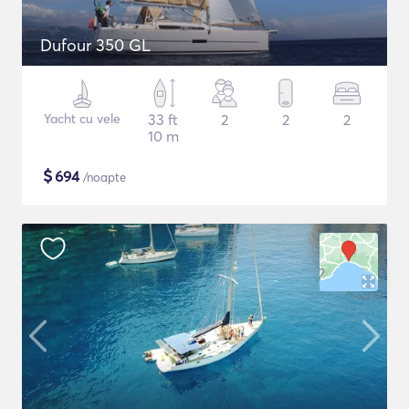
Dufour 350 GL
Yacht cu vele
33 ft
2
2
2
10 m
$
694
/noapte