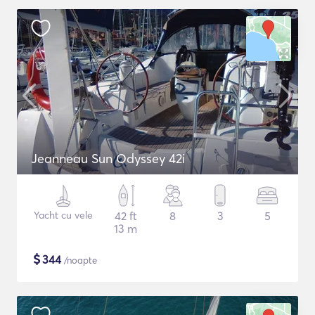
Jeanneau Sun Odyssey 42i
Yacht cu vele
42 ft
8
3
5
13 m
$
344
/noapte