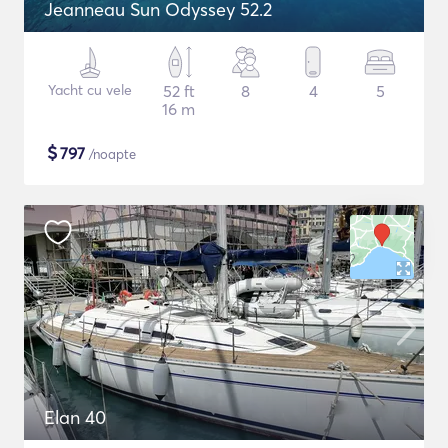
Jeanneau Sun Odyssey 52.2
Yacht cu vele
52 ft
8
4
5
16 m
$
797
/noapte
Elan 40