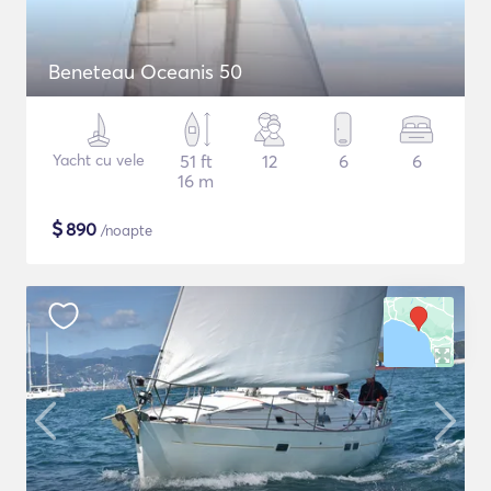
Beneteau Oceanis 50
Yacht cu vele
51 ft
12
6
6
16 m
$
890
/noapte