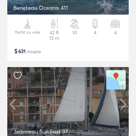
Beneteau Oceanis 411
Yacht cu vele
42 ft
10
4
4
13 m
$
631
/noapte
Jeanneau Sun Fast 37