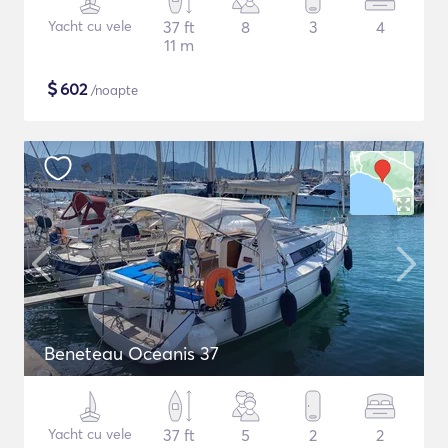
Yacht cu vele
37 ft
8
3
4
11 m
$
602
/noapte
Beneteau Oceanis 37
Yacht cu vele
37 ft
5
2
2