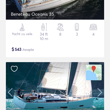
Beneteau Oceanis 35
Yacht cu vele
34 ft
8
3
4
10 m
$
543
/noapte