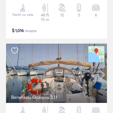
Yacht cu vele
48 ft
12
5
6
15 m
$
1,016
/noapte
Beneteau Oceanis 331