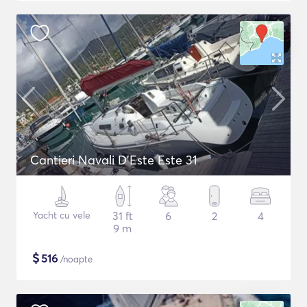
Cantieri Navali D'Este Este 31
Yacht cu vele
31 ft
6
2
4
9 m
$
516
/noapte