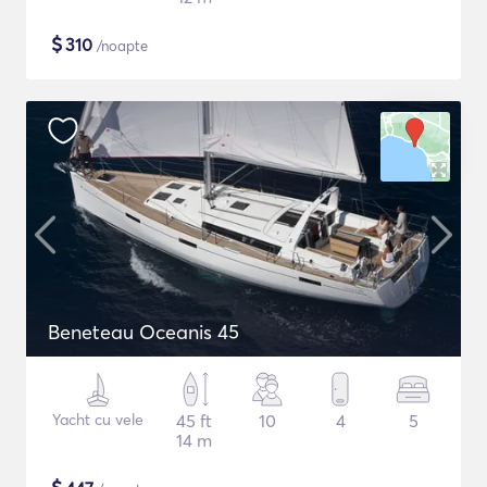
$
310
/noapte
Beneteau Oceanis 45
Yacht cu vele
45 ft
10
4
5
14 m