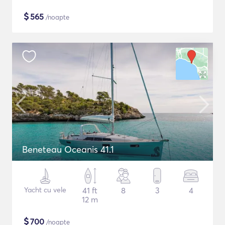
$
565
/noapte
Beneteau Oceanis 41.1
Yacht cu vele
41 ft
8
3
4
12 m
$
700
/noapte