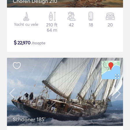
Choren Design 210
Yacht cu vele
210 ft
42
18
20
64 m
$
22,970
/noapte
Schooner 185'