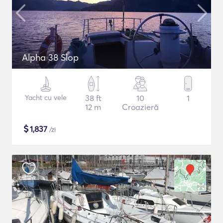
Alpha 38 Slop
Yacht cu vele
38 ft
10
1
12 m
Croazieră
$
1,837
/zi