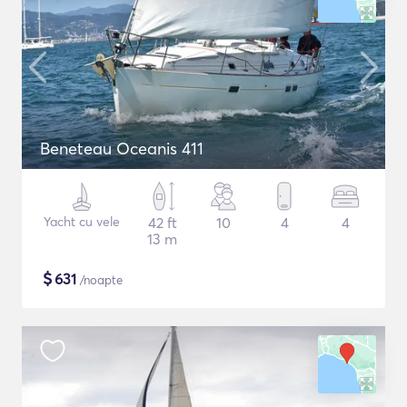
Beneteau Oceanis 411
Yacht cu vele
42 ft
10
4
4
13 m
$
631
/noapte