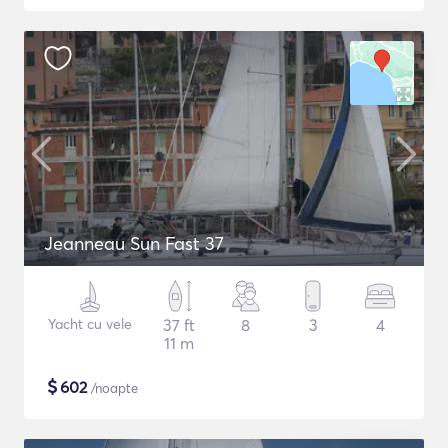
Jeanneau Sun Fast 37
Yacht cu vele
37 ft
8
3
4
11 m
$
602
/noapte