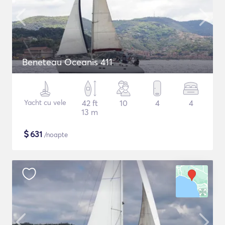
Beneteau Oceanis 411
Yacht cu vele
42 ft
10
4
4
13 m
$
631
/noapte