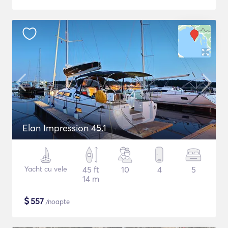
Elan Impression 45.1
Yacht cu vele
45 ft
10
4
5
14 m
$
557
/noapte