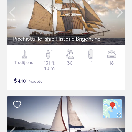
Picchiotti Tallship Historic Brigantine
Tradițional
131 ft
30
11
18
40 m
$
4,101
/noapte