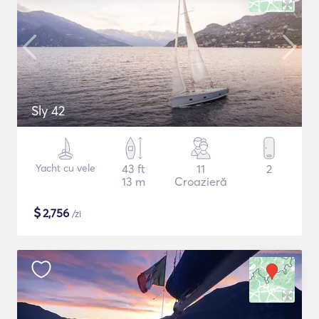
Sly 42
Yacht cu vele
43 ft
11
2
13 m
Croazieră
$
2,756
/zi