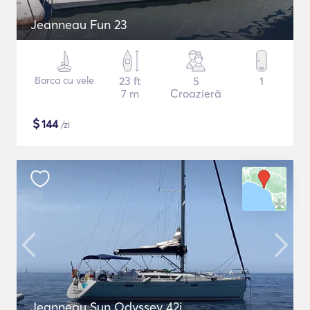
Jeanneau Fun 23
Barca cu vele
23 ft
5
1
7 m
Croazieră
$
144
/zi
Jeanneau Sun Odyssey 42i