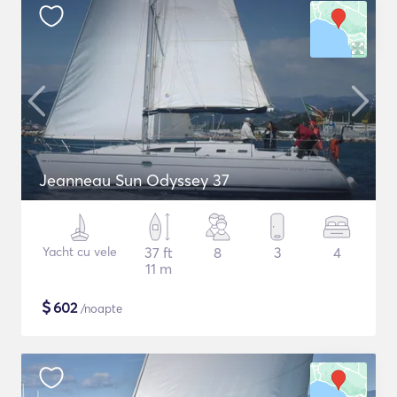
Jeanneau Sun Odyssey 37
Yacht cu vele
37 ft
8
3
4
11 m
$
602
/noapte