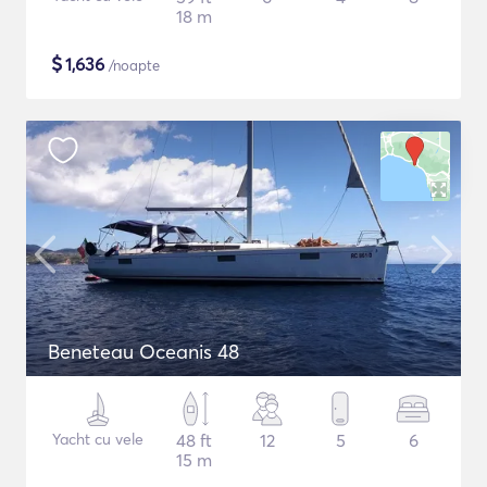
18 m
$
1,636
/noapte
Beneteau Oceanis 48
Yacht cu vele
48 ft
12
5
6
15 m