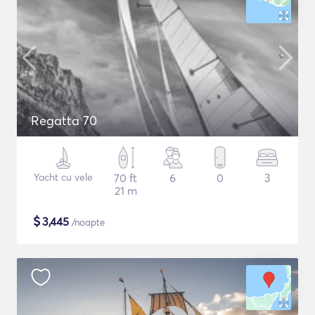
Regatta 70
Yacht cu vele
70 ft
6
0
3
21 m
$
3,445
/noapte