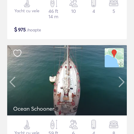
Yacht cu vele
46 ft
10
4
5
14 m
$
975
/noapte
Ocean Schooner
Yacht cu vele
59 ft
6
4
8