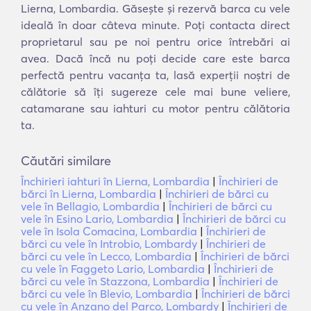
Lierna, Lombardia. Găsește și rezervă barca cu vele
ideală în doar câteva minute. Poți contacta direct
proprietarul sau pe noi pentru orice întrebări ai
avea. Dacă încă nu poți decide care este barca
perfectă pentru vacanța ta, lasă experții noștri de
călătorie să îți sugereze cele mai bune veliere,
catamarane sau iahturi cu motor pentru călătoria
ta.
Căutări similare
Închirieri iahturi în Lierna, Lombardia
|
Închirieri de
bărci în Lierna, Lombardia
|
Închirieri de bărci cu
vele în Bellagio, Lombardia
|
Închirieri de bărci cu
vele în Esino Lario, Lombardia
|
Închirieri de bărci cu
vele în Isola Comacina, Lombardia
|
Închirieri de
bărci cu vele în Introbio, Lombardy
|
Închirieri de
bărci cu vele în Lecco, Lombardia
|
Închirieri de bărci
cu vele în Faggeto Lario, Lombardia
|
Închirieri de
bărci cu vele în Stazzona, Lombardia
|
Închirieri de
bărci cu vele în Blevio, Lombardia
|
Închirieri de bărci
cu vele în Anzano del Parco, Lombardy
|
Închirieri de