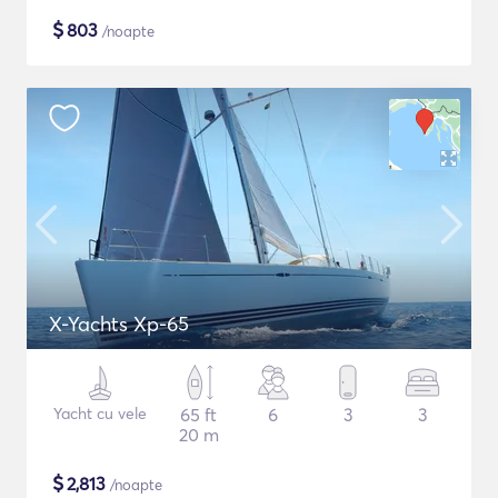
$
803
/noapte
X-Yachts Xp-65
Yacht cu vele
65 ft
6
3
3
20 m
$
2,813
/noapte