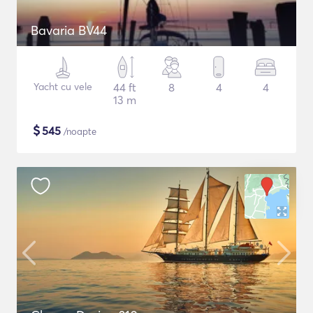
Bavaria BV44
Yacht cu vele
44 ft
8
4
4
13 m
$
545
/noapte