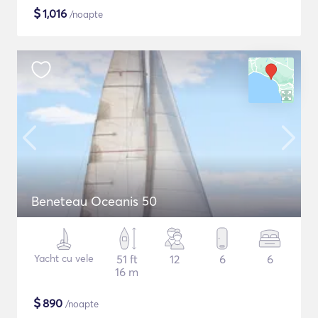
$
1,016
/noapte
Beneteau Oceanis 50
Yacht cu vele
51 ft
12
6
6
16 m
$
890
/noapte