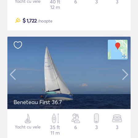
Yacht cu vele
40 ft
6
3
3
12 m
$
1,722
/noapte
Beneteau First 36.7
Yacht cu vele
35 ft
6
3
3
11 m