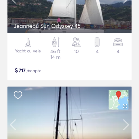
Jeanneau Sun Odyssey 45
Yacht cu vele
46 ft
10
4
4
14 m
$
717
/noapte