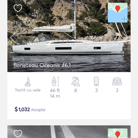
Beneteau Oceanis 46.1
Yacht cu vele
46 ft
8
3
3
14 m
$
1,032
/noapte