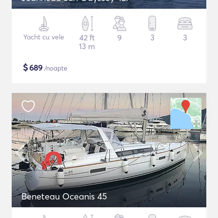
Yacht cu vele
42 ft
9
3
3
13 m
$
689
/noapte
Beneteau Oceanis 45