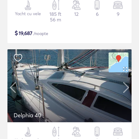
Yacht cu vele
185 ft
12
6
9
56 m
$
19,687
/noapte
Delphia 40