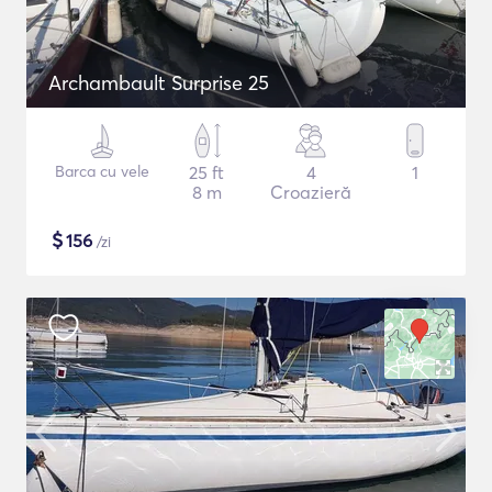
Archambault Surprise 25
Barca cu vele
25 ft
4
1
8 m
Croazieră
$
156
/zi