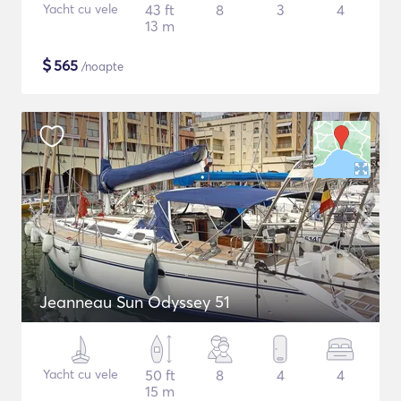
Yacht cu vele
43 ft
8
3
4
13 m
$
565
/noapte
Jeanneau Sun Odyssey 51
Yacht cu vele
50 ft
8
4
4
15 m