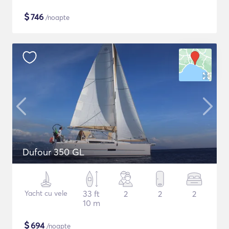
$
746
/noapte
Dufour 350 GL
Yacht cu vele
33 ft
2
2
2
10 m
$
694
/noapte