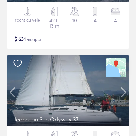
Yacht cu vele
42 ft
10
4
4
13 m
$
631
/noapte
Jeanneau Sun Odyssey 37