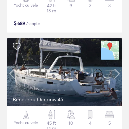
Yacht cu vele
42 ft
9
3
3
13 m
$
689
/noapte
Beneteau Oceanis 45
Yacht cu vele
45 ft
10
4
5
14 m