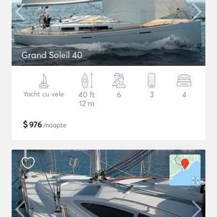
Grand Soleil 40
Yacht cu vele
40 ft
6
3
4
12 m
$
976
/noapte