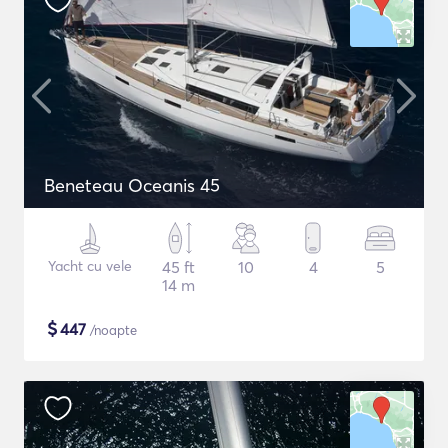
Beneteau Oceanis 45
Yacht cu vele
45 ft
10
4
5
14 m
$
447
/noapte