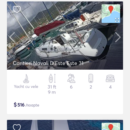
Cantieri Navali D'Este Este 31
Yacht cu vele
31 ft
6
2
4
9 m
$
516
/noapte