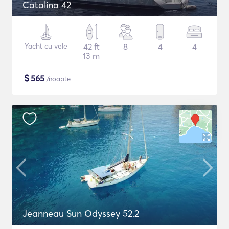
Catalina 42
Yacht cu vele
42 ft
8
4
4
13 m
$
565
/noapte
Jeanneau Sun Odyssey 52.2