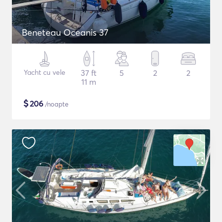
Beneteau Oceanis 37
Yacht cu vele
37 ft
5
2
2
11 m
$
206
/noapte