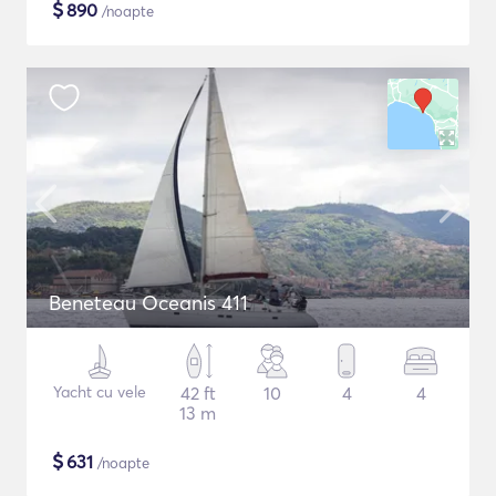
$
890
/noapte
Beneteau Oceanis 411
Yacht cu vele
42 ft
10
4
4
13 m
$
631
/noapte