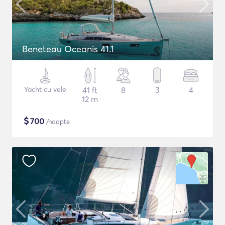
Beneteau Oceanis 41.1
Yacht cu vele
41 ft
8
3
4
12 m
$
700
/noapte