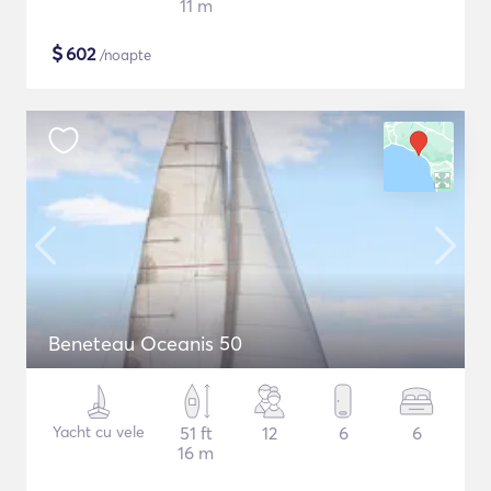
11 m
$
602
/noapte
Beneteau Oceanis 50
Yacht cu vele
51 ft
12
6
6
16 m