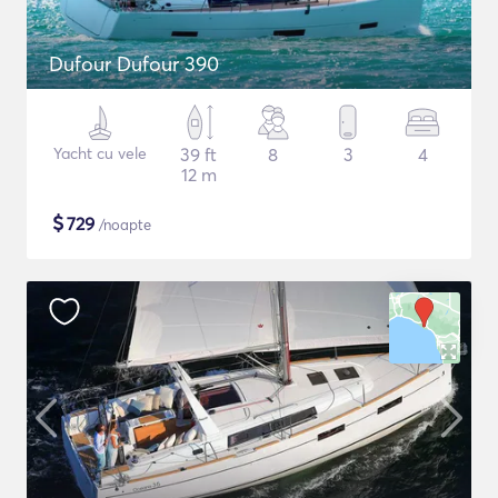
Dufour Dufour 390
Yacht cu vele
39 ft
8
3
4
12 m
$
729
/noapte