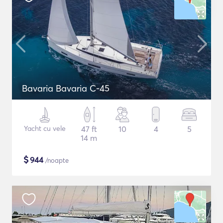
Bavaria Bavaria C-45
Yacht cu vele
47 ft
10
4
5
14 m
$
944
/noapte