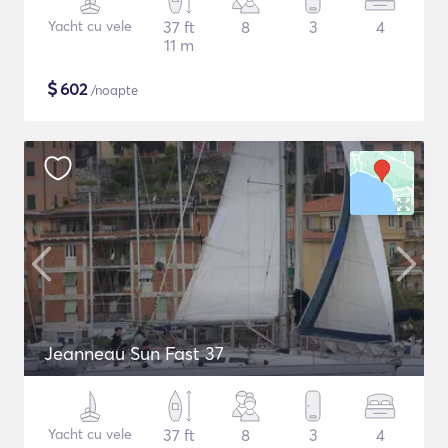
Yacht cu vele
37 ft
8
3
4
11 m
$
602
/noapte
Jeanneau Sun Fast 37
Yacht cu vele
37 ft
8
3
4