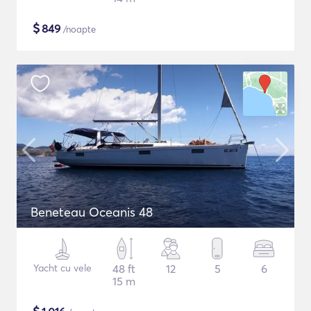
$
849
/noapte
Beneteau Oceanis 48
Yacht cu vele
48 ft
12
5
6
15 m