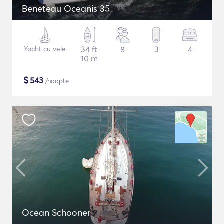
Beneteau Oceanis 35
Yacht cu vele
34 ft
8
3
4
10 m
$
543
/noapte
Ocean Schooner