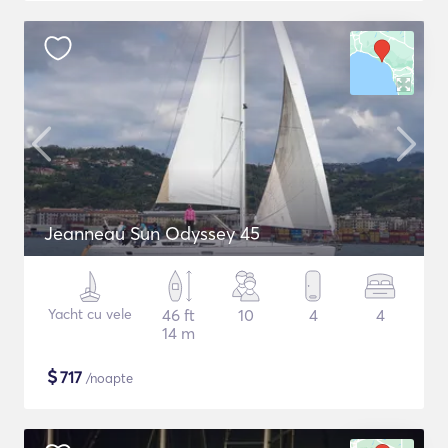
Jeanneau Sun Odyssey 45
Yacht cu vele
46 ft
10
4
4
14 m
$
717
/noapte