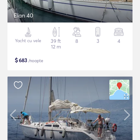
Elan 40
Yacht cu vele
39 ft
8
3
4
12 m
$
683
/noapte