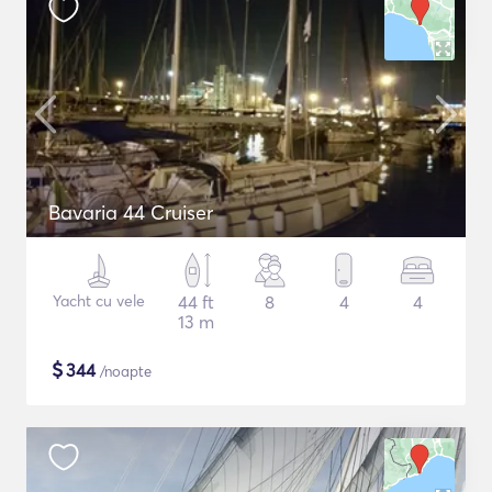
Bavaria 44 Cruiser
Yacht cu vele
44 ft
8
4
4
13 m
$
344
/noapte