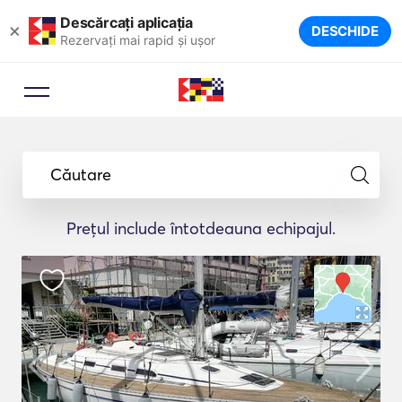
Descărcați aplicația
×
DESCHIDE
Rezervați mai rapid și ușor
Căutare
Prețul include întotdeauna echipajul.