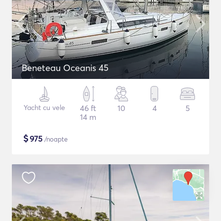
Beneteau Oceanis 45
Yacht cu vele
46 ft
10
4
5
14 m
$
975
/noapte