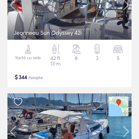
Jeanneau Sun Odyssey 42i
Yacht cu vele
42 ft
8
3
5
13 m
$
344
/noapte