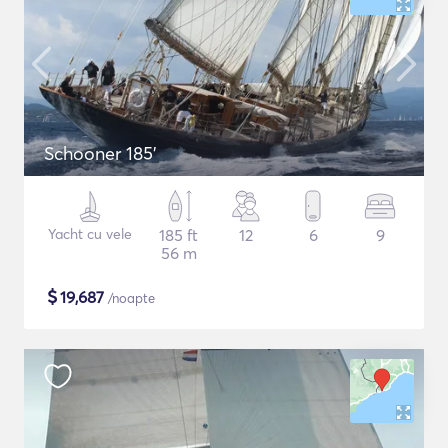
Schooner 185'
Yacht cu vele
185 ft
12
6
9
56 m
$
19,687
/noapte