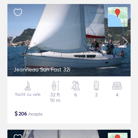
Jeanneau Sun Fast 32i
Yacht cu vele
32 ft
6
2
4
10 m
$
206
/noapte