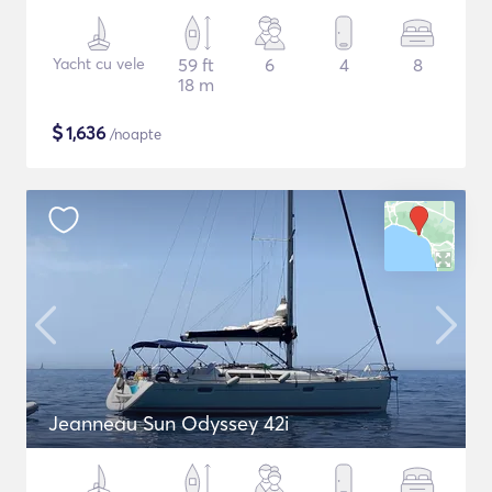
Yacht cu vele
59 ft
6
4
8
18 m
$
1,636
/noapte
Jeanneau Sun Odyssey 42i