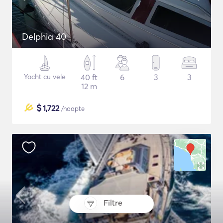
Delphia 40
Yacht cu vele
40 ft
6
3
3
12 m
$
1,722
/noapte
Filtre