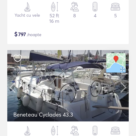
Yacht cu vele
52 ft
8
4
5
16 m
$
797
/noapte
Beneteau Cyclades 43.3