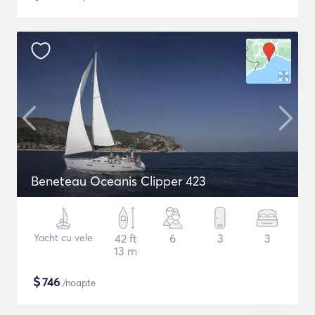
Beneteau Oceanis Clipper 423
Yacht cu vele
42 ft
6
3
3
13 m
$
746
/noapte