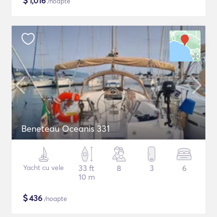
$
1,016
/noapte
Beneteau Oceanis 331
Yacht cu vele
33 ft
8
3
6
10 m
$
436
/noapte