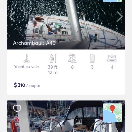
Archambault A40
Yacht cu vele
39 ft
8
3
4
12 m
$
310
/noapte