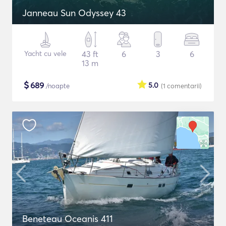
Janneau Sun Odyssey 43
Yacht cu vele
43 ft
6
3
6
13 m
$
689
5.0
/noapte
(1
comentarii
)
Beneteau Oceanis 411