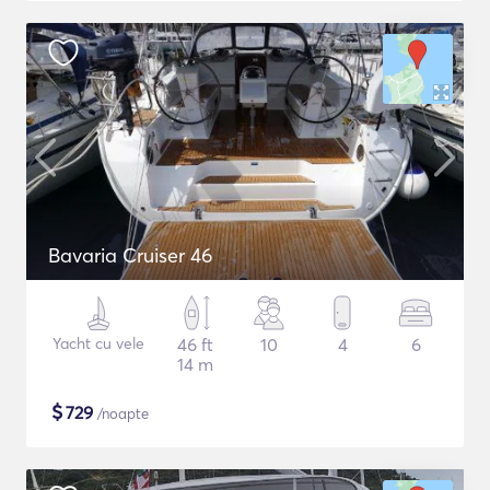
Bavaria Cruiser 46
Yacht cu vele
46 ft
10
4
6
14 m
$
729
/noapte