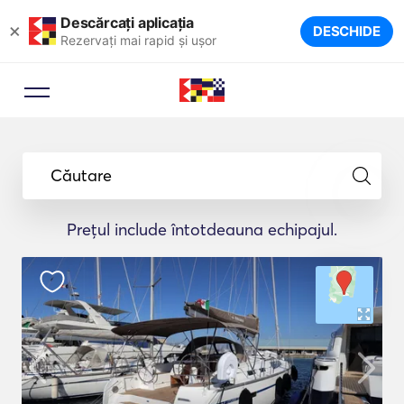
Descărcați aplicația
×
DESCHIDE
Rezervați mai rapid și ușor
Căutare
Prețul include întotdeauna echipajul.