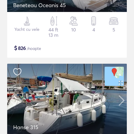
Beneteau Oceanis 45
Yacht cu vele
44 ft
10
4
5
13 m
$
826
/noapte
Hanse 315