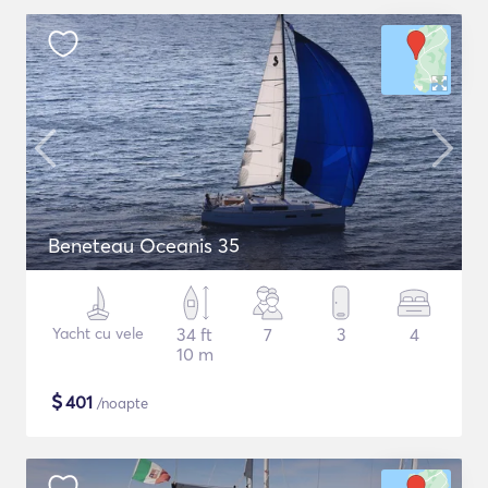
Beneteau Oceanis 35
Yacht cu vele
34 ft
7
3
4
10 m
$
401
/noapte