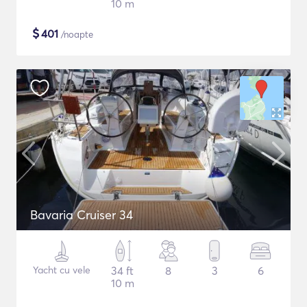
10 m
$
401
/noapte
Bavaria Cruiser 34
Yacht cu vele
34 ft
8
3
6
10 m