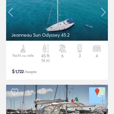
Jeanneau Sun Odyssey 45.2
Yacht cu vele
45 ft
6
3
4
14 m
$
1,722
/noapte