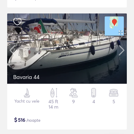
Bavaria 44
Yacht cu vele
45 ft
9
4
5
14 m
$
516
/noapte