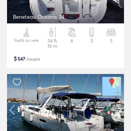
Beneteau Oceanis 34
Yacht cu vele
34 ft
6
3
3
10 m
$
547
/noapte