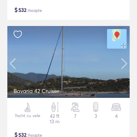
$
532
/noapte
Bavaria 42 Cruiser
Yacht cu vele
42 ft
7
3
4
13 m
$
532
/noapte