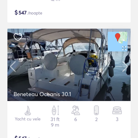
$
547
/noapte
Beneteau Oceanis 30.1
Yacht cu vele
31 ft
6
2
3
9 m