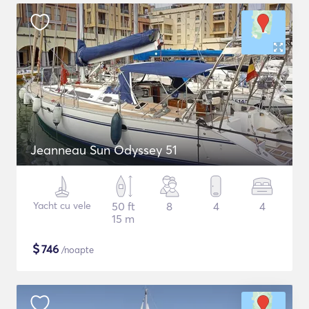
Jeanneau Sun Odyssey 51
Yacht cu vele
50 ft
8
4
4
15 m
$
746
/noapte