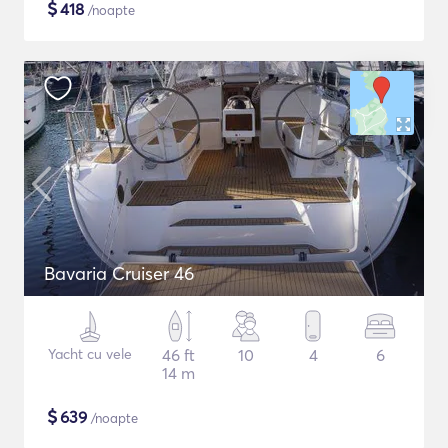
$
418
/noapte
Bavaria Cruiser 46
Yacht cu vele
46 ft
10
4
6
14 m
$
639
/noapte