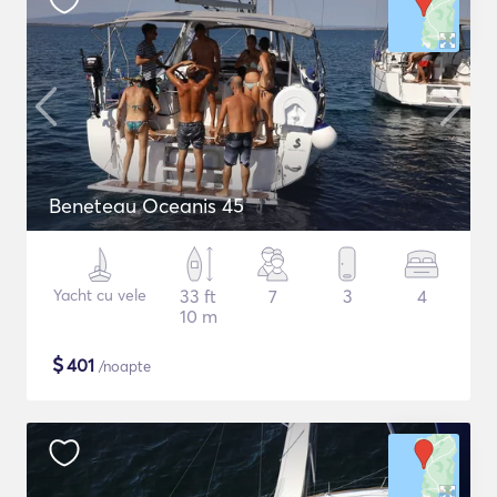
Beneteau Oceanis 45
Yacht cu vele
33 ft
7
3
4
10 m
$
401
/noapte