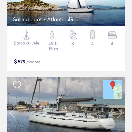
Sailing boat - Atlantic 49
Barca cu vele
49 ft
8
4
4
15 m
$
579
/noapte