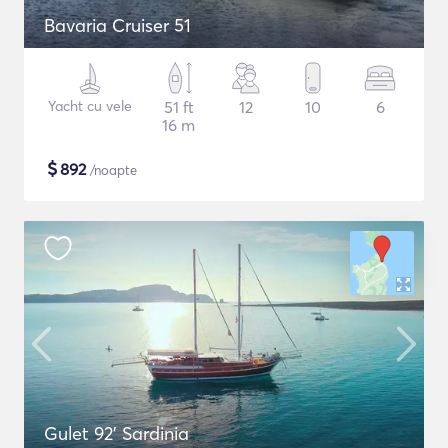
Bavaria Cruiser 51
Yacht cu vele
51 ft
12
10
6
16 m
$
892
/noapte
Gulet 92' Sardinia