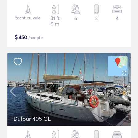
Yacht cu vele
31 ft
6
2
4
9 m
$
450
/noapte
Dufour 405 GL