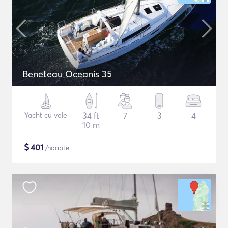
Beneteau Oceanis 35
Yacht cu vele
34 ft
7
3
4
10 m
$
401
/noapte