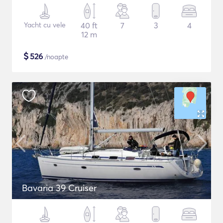
Yacht cu vele
40 ft
7
3
4
12 m
$
526
/noapte
Bavaria 39 Cruiser