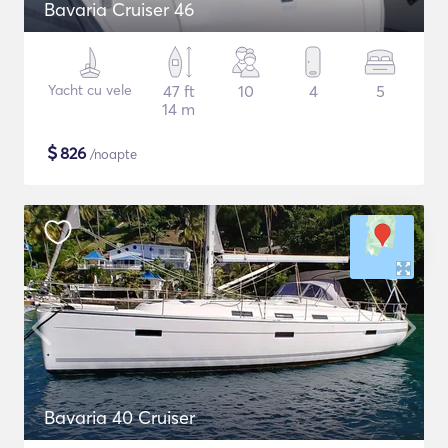
Bavaria Cruiser 46
Yacht cu vele
47 ft
10
4
5
14 m
$
826
/noapte
Bavaria 40 Cruiser