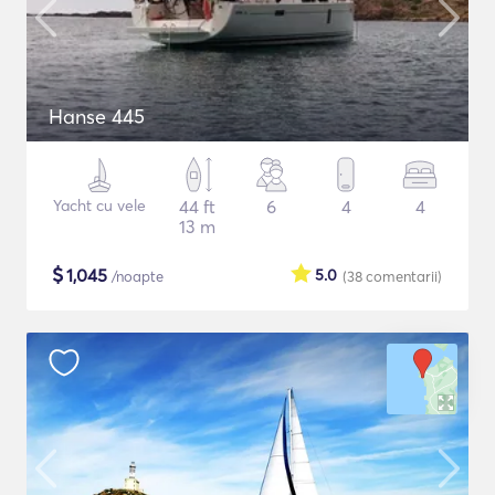
Hanse 445
Yacht cu vele
44 ft
6
4
4
13 m
$
1,045
5.0
/noapte
(38
comentarii
)