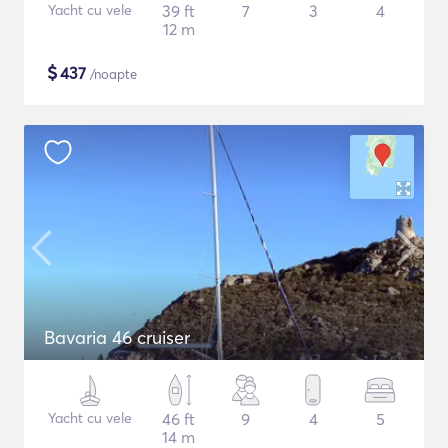
Yacht cu vele
39 ft
7
3
4
12 m
$
437
/noapte
Bavaria 46 cruiser
Yacht cu vele
46 ft
9
4
5
14 m