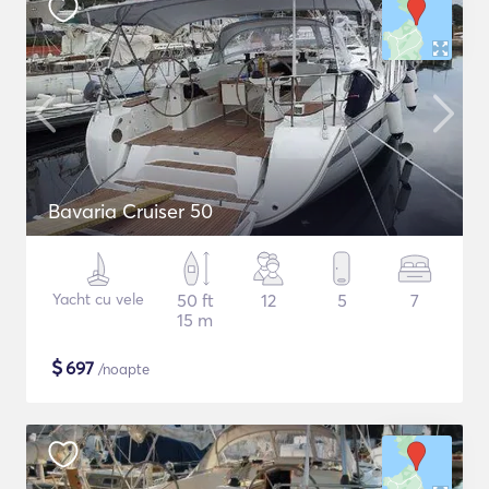
Bavaria Cruiser 50
Yacht cu vele
50 ft
12
5
7
15 m
$
697
/noapte