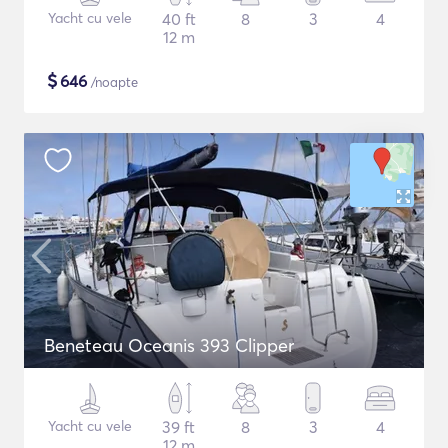
Yacht cu vele
40 ft
8
3
4
12 m
$
646
/noapte
Beneteau Oceanis 393 Clipper
Yacht cu vele
39 ft
8
3
4
12 m