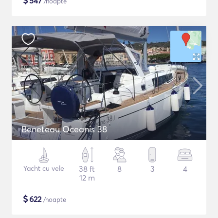
$
547
/noapte
Beneteau Oceanis 38
Yacht cu vele
38 ft
8
3
4
12 m
$
622
/noapte