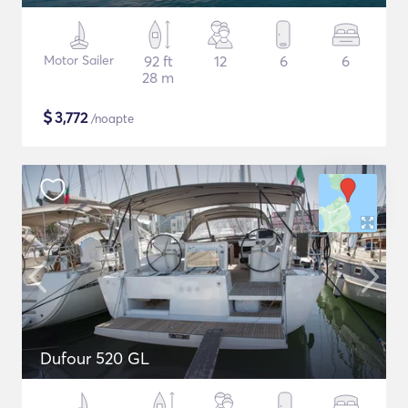
Motor Sailer
92 ft
12
6
6
28 m
$
3,772
/noapte
Dufour 520 GL