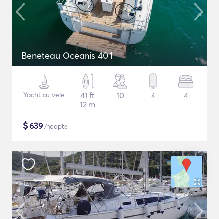
Beneteau Oceanis 40.1
Yacht cu vele
41 ft
10
4
4
12 m
$
639
/noapte