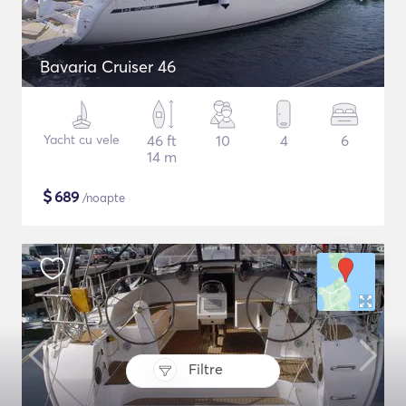
Bavaria Cruiser 46
Yacht cu vele
46 ft
10
4
6
14 m
$
689
/noapte
Filtre