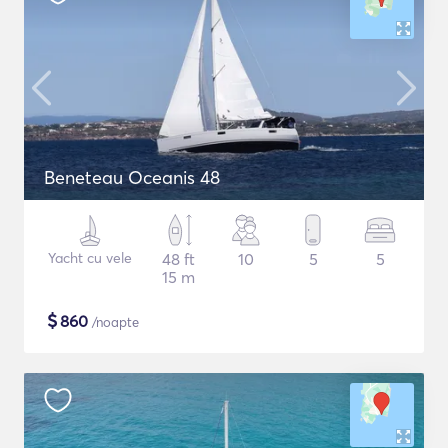
Beneteau Oceanis 48
Yacht cu vele
48 ft
10
5
5
15 m
$
860
/noapte