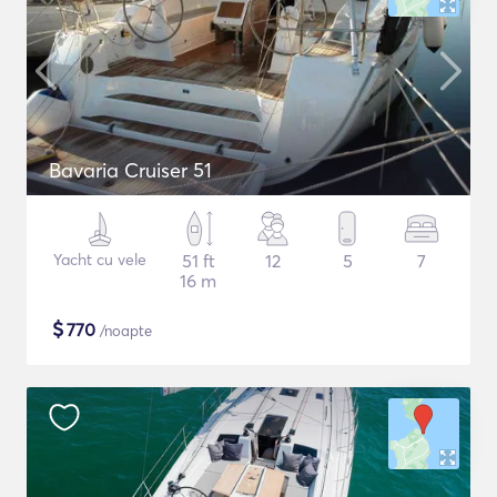
Bavaria Cruiser 51
Yacht cu vele
51 ft
12
5
7
16 m
$
770
/noapte