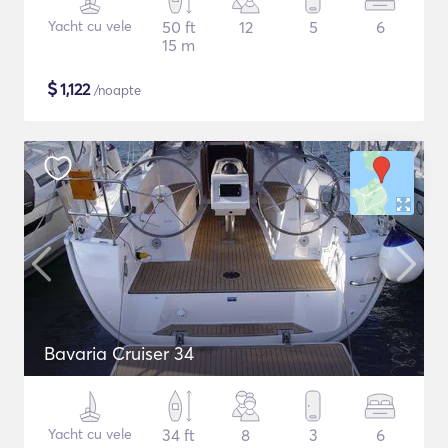
Yacht cu vele
50 ft
12
5
6
15 m
$
1,122
/noapte
Bavaria Cruiser 34
Yacht cu vele
34 ft
8
3
6