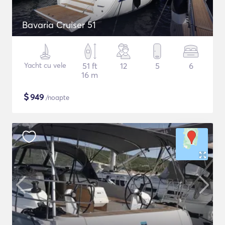
Bavaria Cruiser 51
Yacht cu vele
51 ft
12
5
6
16 m
$
949
/noapte