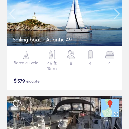
Sailing boat - Atlantic 49
Barca cu vele
49 ft
8
4
4
15 m
$
579
/noapte