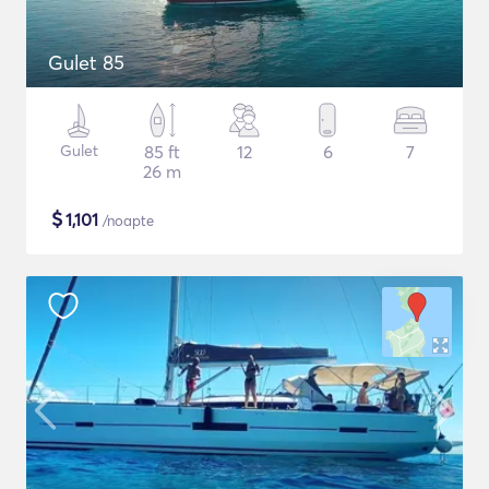
Gulet 85
Gulet
85 ft
12
6
7
26 m
$
1,101
/noapte