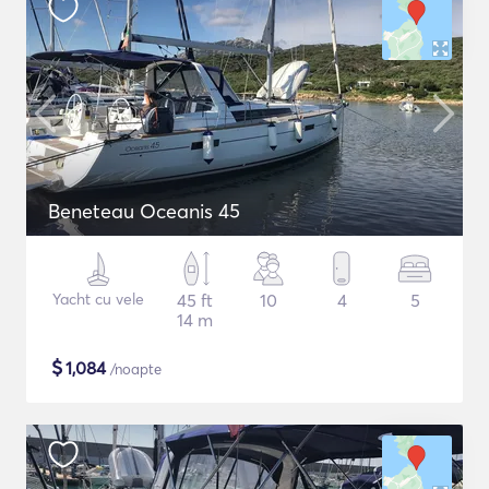
Beneteau Oceanis 45
Yacht cu vele
45 ft
10
4
5
14 m
$
1,084
/noapte