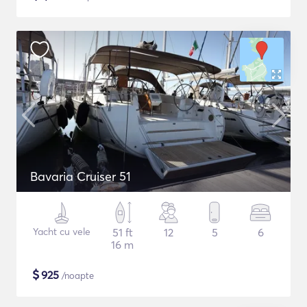
Bavaria Cruiser 51
Yacht cu vele
51 ft
12
5
6
16 m
$
925
/noapte