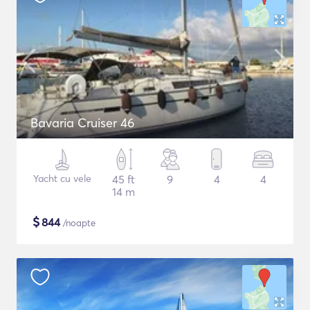
Bavaria Cruiser 46
Yacht cu vele
45 ft
9
4
4
14 m
$
844
/noapte