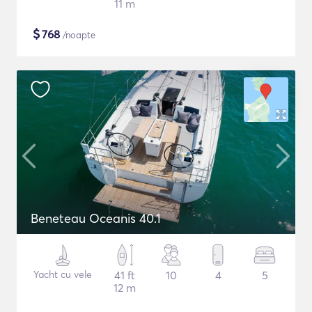
11 m
$
768
/noapte
Beneteau Oceanis 40.1
Yacht cu vele
41 ft
10
4
5
12 m