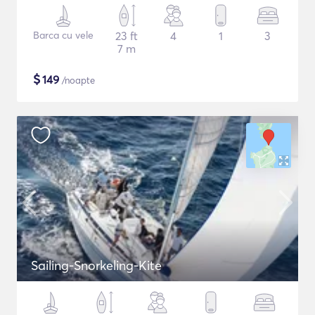
Barca cu vele
23 ft
4
1
3
7 m
$
149
/noapte
Sailing-Snorkeling-Kite