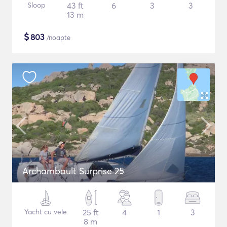
Sloop
43 ft
6
3
3
13 m
$
803
/noapte
Archambault Surprise 25
Yacht cu vele
25 ft
4
1
3
8 m