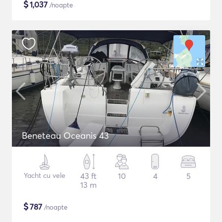
$
1,037
/noapte
Beneteau Oceanis 43
Yacht cu vele
43 ft
10
4
5
13 m
$
787
/noapte