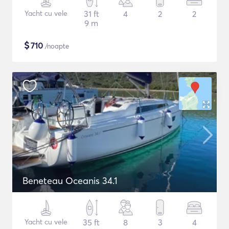
Yacht cu vele
31 ft
4
2
2
9 m
$
710
/noapte
Beneteau Oceanis 34.1
Yacht cu vele
35 ft
8
3
4