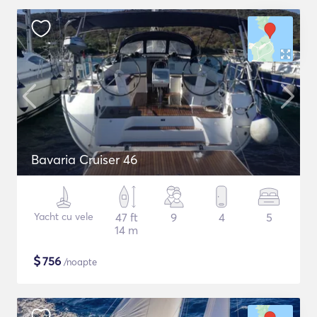
Bavaria Cruiser 46
Yacht cu vele
47 ft
9
4
5
14 m
$
756
/noapte