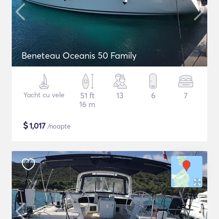
Beneteau Oceanis 50 Family
Yacht cu vele
51 ft
13
6
7
16 m
$
1,017
/noapte