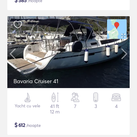
$
585
/noapte
Bavaria Cruiser 41
Yacht cu vele
41 ft
7
3
4
12 m
$
612
/noapte