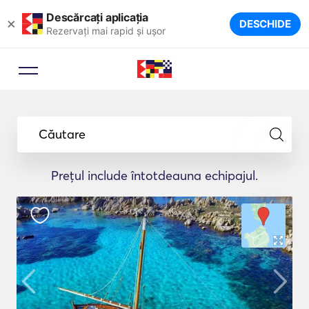
Descărcați aplicația
×
DESCHIDE
Rezervați mai rapid și ușor
Căutare
Prețul include întotdeauna echipajul.