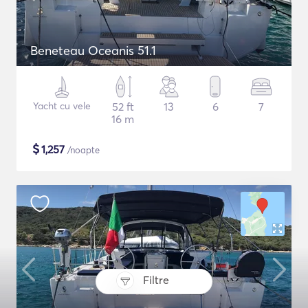
Beneteau Oceanis 51.1
Yacht cu vele
52 ft
13
6
7
16 m
$
1,257
/noapte
Filtre