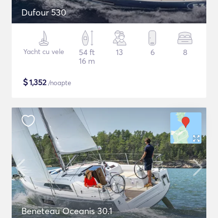
Dufour 530
Yacht cu vele
54 ft
13
6
8
16 m
$
1,352
/noapte
Beneteau Oceanis 30.1