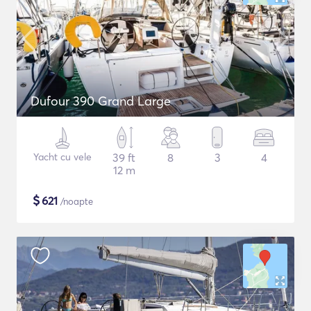
Dufour 390 Grand Large
Yacht cu vele
39 ft
8
3
4
12 m
$
621
/noapte