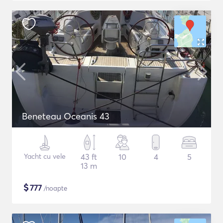
Beneteau Oceanis 43
Yacht cu vele
43 ft
10
4
5
13 m
$
777
/noapte