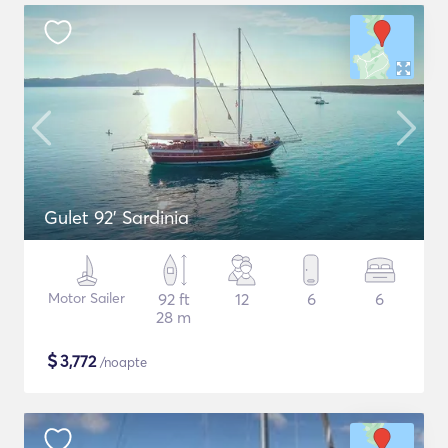
Gulet 92' Sardinia
Motor Sailer
92 ft
12
6
6
28 m
$
3,772
/noapte