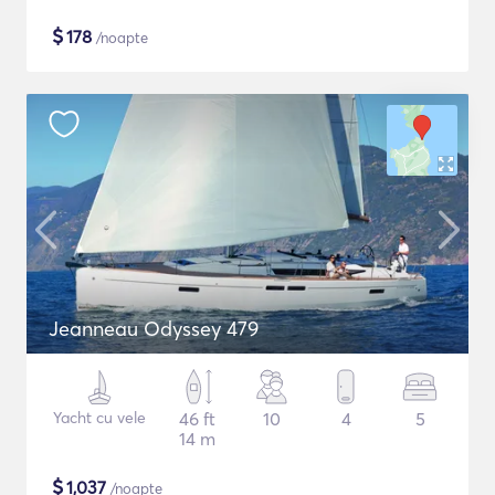
$
178
/noapte
Jeanneau Odyssey 479
Yacht cu vele
46 ft
10
4
5
14 m
$
1,037
/noapte