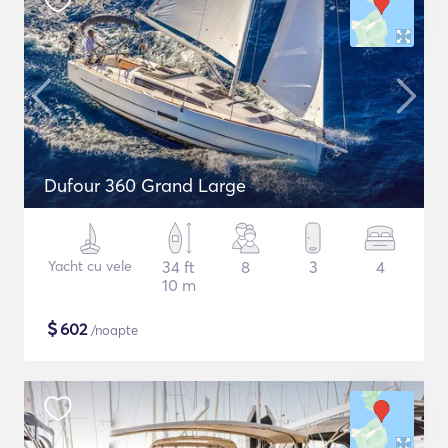
Dufour 360 Grand Large
Yacht cu vele
34 ft
8
3
4
10 m
$
602
/noapte