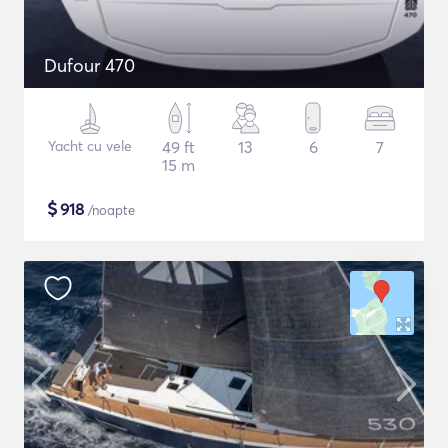
Dufour 470
Yacht cu vele
49 ft
13
6
7
15 m
$
918
/noapte