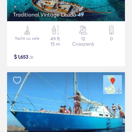
Traditional Vintage Leudo 49
Yacht cu vele
49 ft
12
0
15 m
Croazieră
$
1,653
/zi