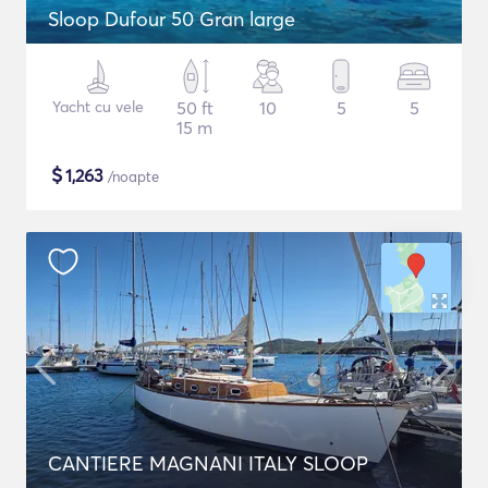
Sloop Dufour 50 Gran large
Yacht cu vele
50 ft
10
5
5
15 m
$
1,263
/noapte
CANTIERE MAGNANI ITALY SLOOP