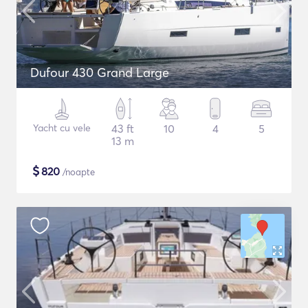
Dufour 430 Grand Large
Yacht cu vele
43 ft
10
4
5
13 m
$
820
/noapte