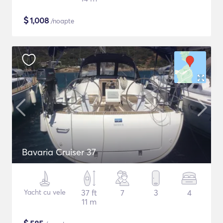
$
1,008
/noapte
Bavaria Cruiser 37
Yacht cu vele
37 ft
7
3
4
11 m