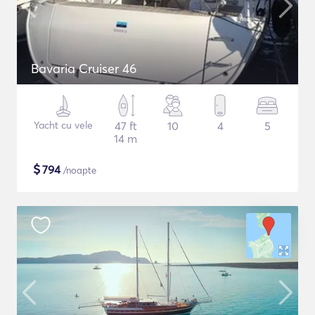
Bavaria Cruiser 46
Yacht cu vele
47 ft
10
4
5
14 m
$
794
/noapte