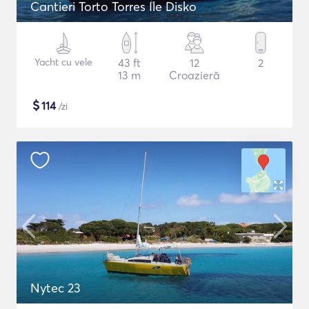
Cantieri Torto Torres Ile Disko
Yacht cu vele
43 ft
12
2
13 m
Croazieră
$
114
/zi
Nytec 23