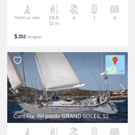
Yacht cu vele
39 ft
4
1
4
12 m
$
252
/noapte
Cantiere del pardo GRAND SOLEIL 52