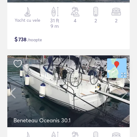
Yacht cu vele
31 ft
4
2
2
9 m
$
738
/noapte
Beneteau Oceanis 30.1