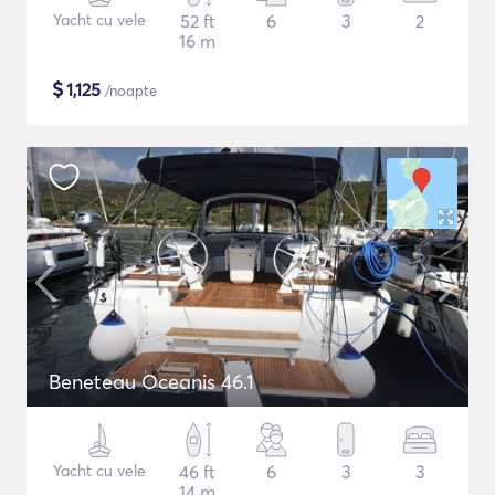
Yacht cu vele
52 ft
6
3
2
16 m
$
1,125
/noapte
Beneteau Oceanis 46.1
Yacht cu vele
46 ft
6
3
3
14 m