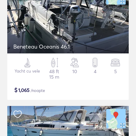
Beneteau Oceanis 46.1
Yacht cu vele
48 ft
10
4
5
15 m
$
1,065
/noapte