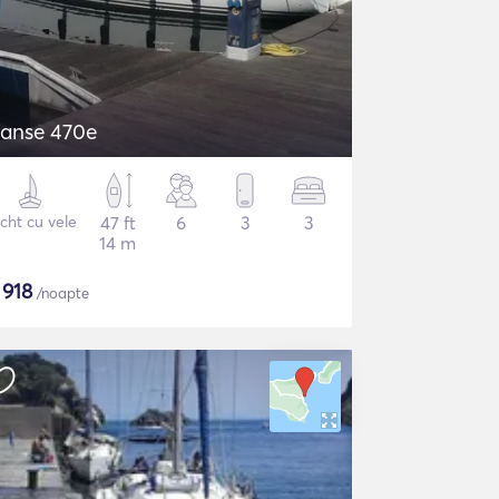
anse 470e
cht cu vele
47 ft
6
3
3
14 m
$
918
/noapte