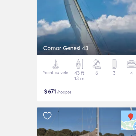
Comar Genesi 43
Yacht cu vele
43 ft
6
3
4
13 m
$
671
/noapte