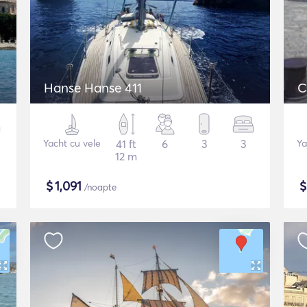
Hanse Hanse 411
C
Yacht cu vele
41 ft
6
3
3
Ya
12 m
$
1,091
/noapte