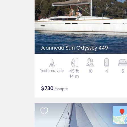
Jeanneau Sun Odyssey 449
Yacht cu vele
45 ft
10
4
5
14 m
$
730
/noapte