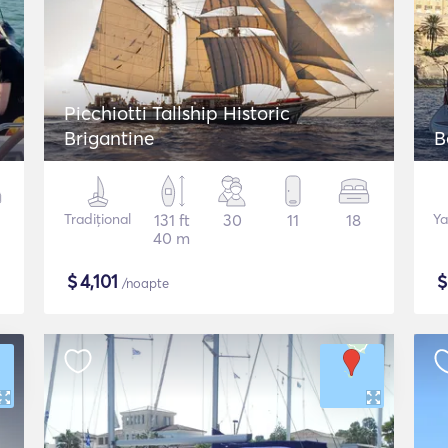
Picchiotti Tallship Historic
Brigantine
B
Tradițional
131 ft
30
11
18
Ya
40 m
$
4,101
/noapte