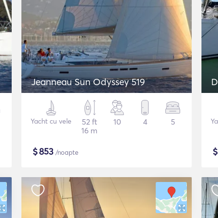
Jeanneau Sun Odyssey 519
D
Yacht cu vele
52 ft
10
4
5
Ya
16 m
$
853
/noapte