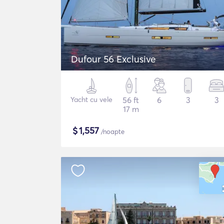
Dufour 56 Exclusive
Yacht cu vele
56 ft
6
3
3
17 m
$
1,557
/noapte