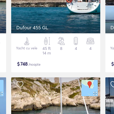
Dufour 455 GL
D
Yacht cu vele
45 ft
8
4
4
Ya
14 m
$
748
/noapte