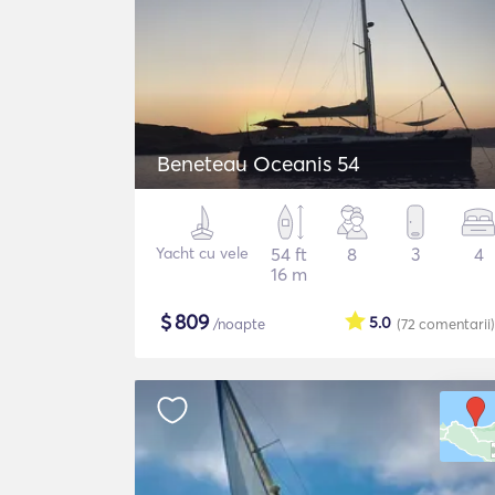
Beneteau Oceanis 54
Yacht cu vele
54 ft
8
3
4
16 m
$
809
5.0
/noapte
(72
comentarii
)