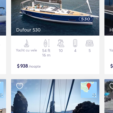
Dufour 530
H
Yacht cu vele
54 ft
10
4
5
Ya
16 m
$
938
/noapte