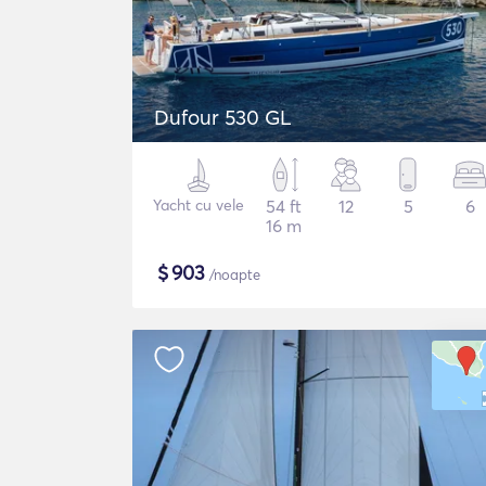
Dufour 530 GL
Yacht cu vele
54 ft
12
5
6
16 m
$
903
/noapte