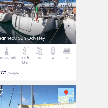
eanneau Sun Odyssey
cht cu vele
44 ft
10
4
5
13 m
$
771
/noapte