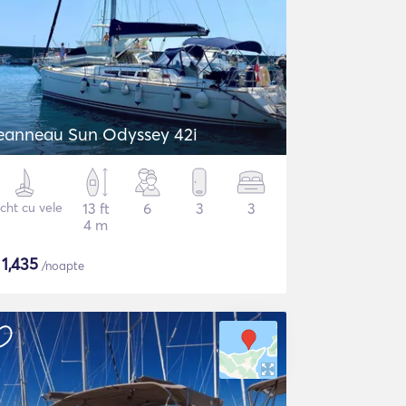
eanneau Sun Odyssey 42i
cht cu vele
13 ft
6
3
3
4 m
$
1,435
/noapte