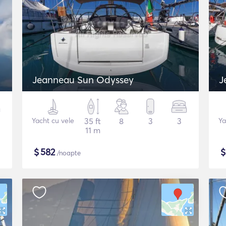
Jeanneau Sun Odyssey
J
Yacht cu vele
35 ft
8
3
3
Ya
11 m
$
582
/noapte