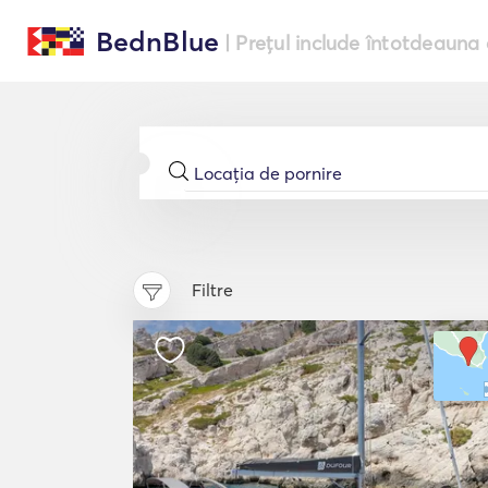
BednBlue
| Prețul include întotdeauna 
Filtre