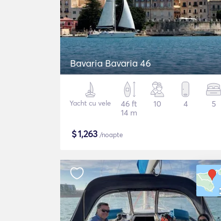
Bavaria Bavaria 46
Yacht cu vele
46 ft
10
4
5
14 m
$
1,263
/noapte