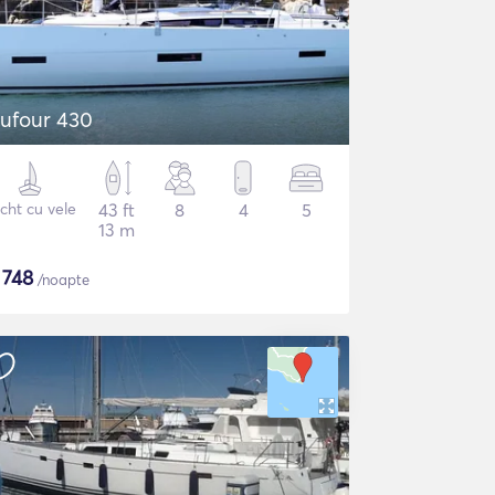
ufour 430
cht cu vele
43 ft
8
4
5
13 m
$
748
/noapte