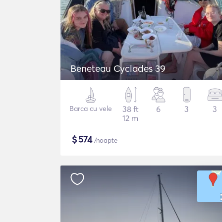
Beneteau Cyclades 39
Barca cu vele
38 ft
6
3
3
12 m
$
574
/noapte