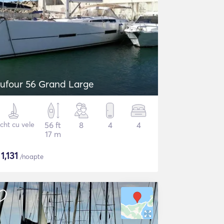
ufour 56 Grand Large
cht cu vele
56 ft
8
4
4
17 m
$
1,131
/noapte