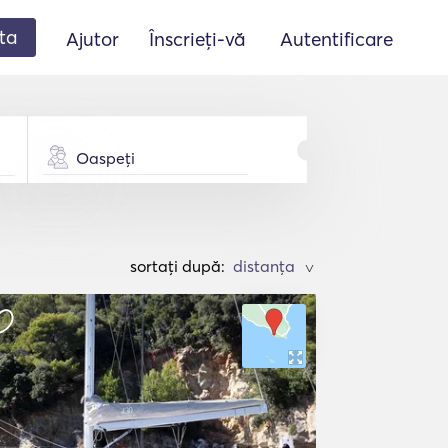
ta
Ajutor
Înscrieți-vă
Autentificare
Oaspeți
sortați după:
>