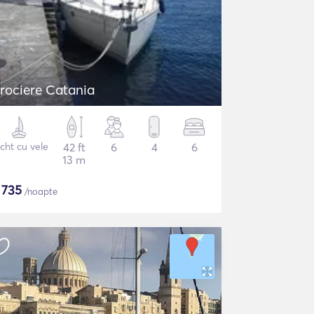
rociere Catania
cht cu vele
42 ft
6
4
6
13 m
$
735
/noapte