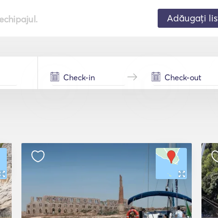
Adăugați lis
echipajul.