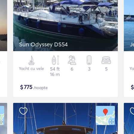
Sun Odyssey DS54
J
Yacht cu vele
54 ft
6
3
5
Ya
16 m
$
775
/noapte