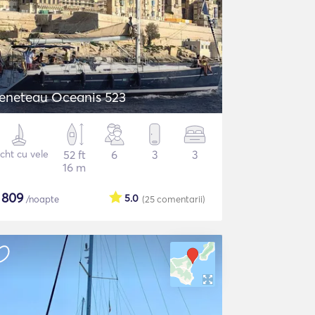
eneteau Oceanis 523
cht cu vele
52 ft
6
3
3
16 m
$
809
5.0
/noapte
(25
comentarii
)