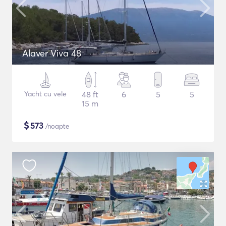
Alaver Viva 48
Yacht cu vele
48 ft
6
5
5
15 m
$
573
/noapte