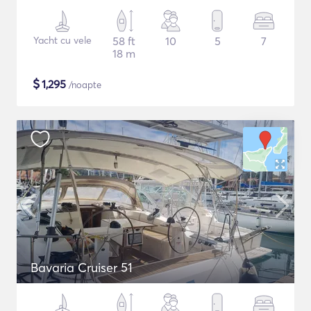
Yacht cu vele
58 ft
10
5
7
18 m
$
1,295
/noapte
Bavaria Cruiser 51