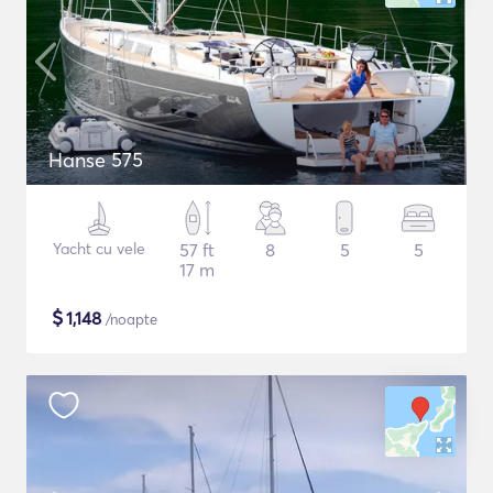
Hanse 575
Yacht cu vele
57 ft
8
5
5
17 m
$
1,148
/noapte