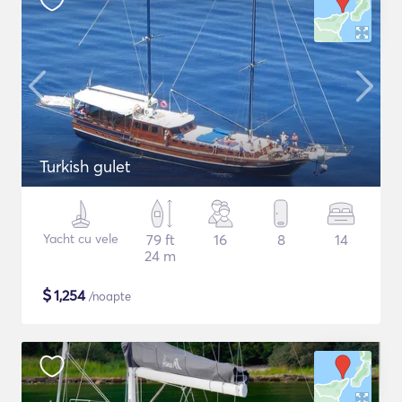
Turkish gulet
Yacht cu vele
79 ft
16
8
14
24 m
$
1,254
/noapte