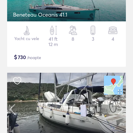
Beneteau Oceanis 41.1
Yacht cu vele
41 ft
8
3
4
12 m
$
730
/noapte