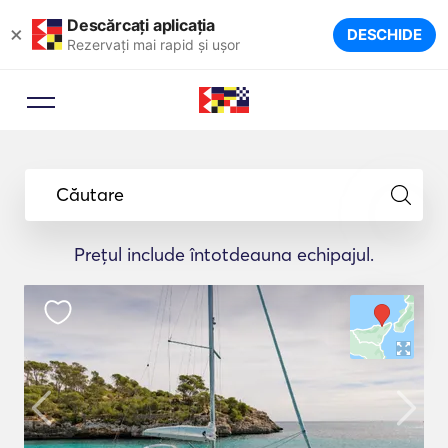
Descărcați aplicația
×
DESCHIDE
Rezervați mai rapid și ușor
Căutare
Prețul include întotdeauna echipajul.