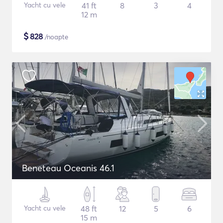
Yacht cu vele
41 ft
8
3
4
12 m
$
828
/noapte
Beneteau Oceanis 46.1
Yacht cu vele
48 ft
12
5
6
15 m