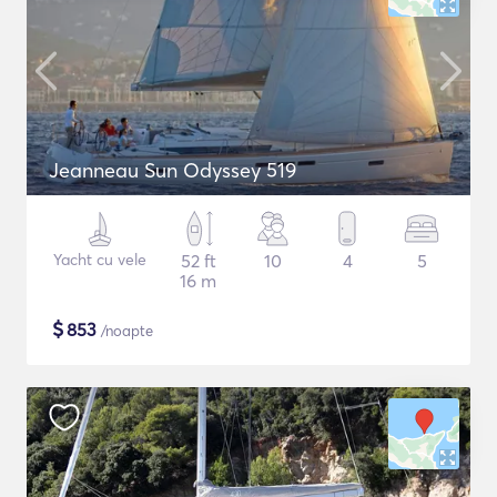
Jeanneau Sun Odyssey 519
Yacht cu vele
52 ft
10
4
5
16 m
$
853
/noapte