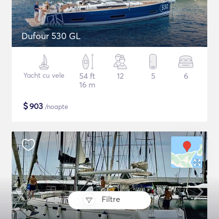
Dufour 530 GL
Yacht cu vele
54 ft
12
5
6
16 m
$
903
/noapte
Filtre