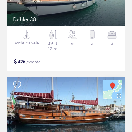
Dehler 38
Yacht cu vele
39 ft
6
3
3
12 m
$
426
/noapte