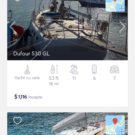
Dufour 530 GL
Yacht cu vele
53 ft
11
6
7
16 m
$
1,116
/noapte