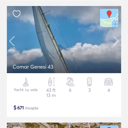
Comar Genesi 43
Yacht cu vele
43 ft
6
3
4
13 m
$
671
/noapte