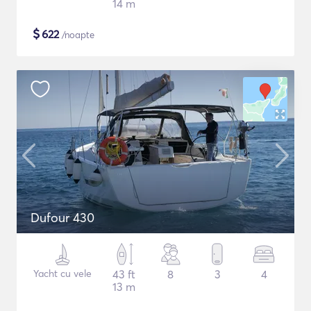
14 m
$
622
/noapte
Dufour 430
Yacht cu vele
43 ft
8
3
4
13 m