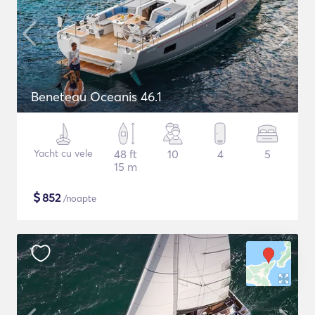
Beneteau Oceanis 46.1
Yacht cu vele
48 ft
10
4
5
15 m
$
852
/noapte