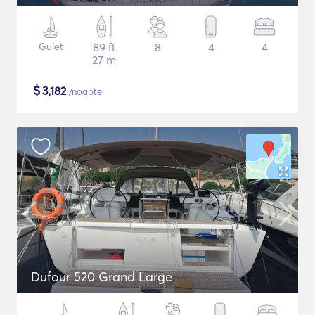
Gulet
89 ft
8
4
4
27 m
$
3,182
/noapte
Dufour 520 Grand Large