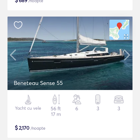
$
689
/noapte
Beneteau Sense 55
Yacht cu vele
56 ft
6
3
3
17 m
$
2,170
/noapte