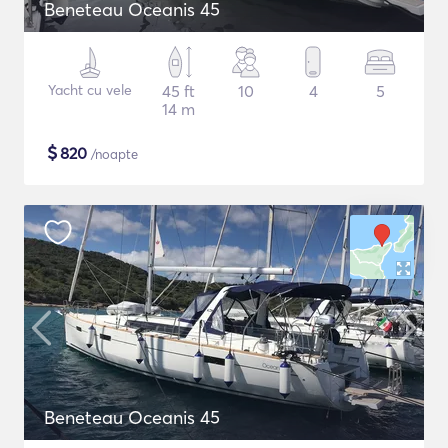
Beneteau Oceanis 45
Yacht cu vele
45 ft
10
4
5
14 m
$
820
/noapte
Beneteau Oceanis 45