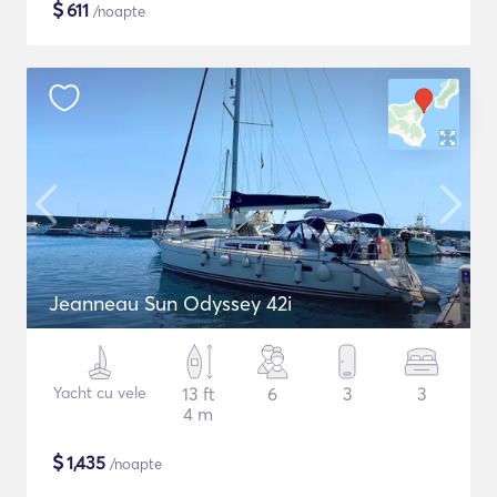
$
611
/noapte
Jeanneau Sun Odyssey 42i
Yacht cu vele
13 ft
6
3
3
4 m
$
1,435
/noapte