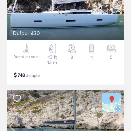
Dufour 430
Yacht cu vele
43 ft
8
4
5
13 m
$
748
/noapte