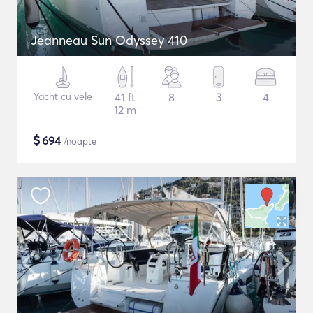
Jeanneau Sun Odyssey 410
Yacht cu vele
41 ft
8
3
4
12 m
$
694
/noapte