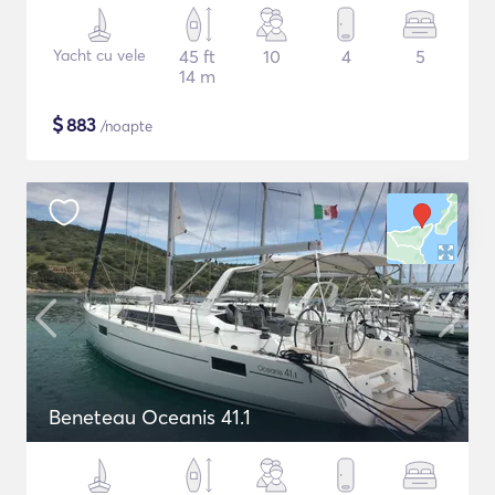
Yacht cu vele
45 ft
10
4
5
14 m
$
883
/noapte
Beneteau Oceanis 41.1