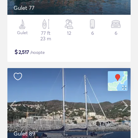
Gulet 77
Gulet
77 ft
12
6
6
23 m
$
2,517
/noapte
Gulet 89