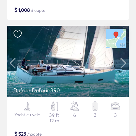
$
1,008
/noapte
Dufour Dufour 390
Yacht cu vele
39 ft
6
3
3
12 m
$
523
/noapte