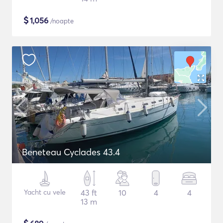
$
1,056
/noapte
Beneteau Cyclades 43.4
Yacht cu vele
43 ft
10
4
4
13 m