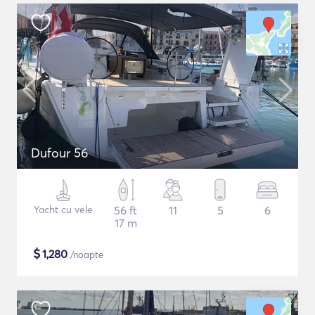
Dufour 56
Yacht cu vele
56 ft
11
5
6
17 m
$
1,280
/noapte