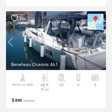
Beneteau Oceanis 46.1
Yacht cu vele
48 ft
10
4
5
15 m
$
898
/noapte