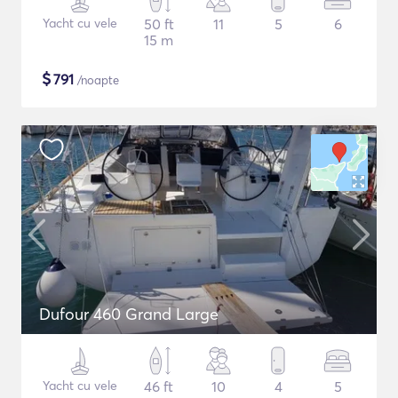
Yacht cu vele
50 ft
11
5
6
15 m
$
791
/noapte
Dufour 460 Grand Large
Yacht cu vele
46 ft
10
4
5