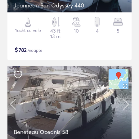
Jeanneau Sun Odyssey 440
Yacht cu vele
43 ft
10
4
5
13 m
$
782
/noapte
Beneteau Oceanis 58