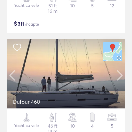
Yacht cu vele
51 ft
10
5
12
16 m
$
311
/noapte
Dufour 460
Yacht cu vele
46 ft
10
4
5
14 m