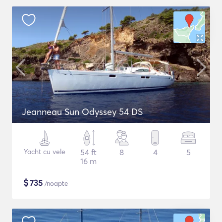
Jeanneau Sun Odyssey 54 DS
Yacht cu vele
54 ft
8
4
5
16 m
$
735
/noapte