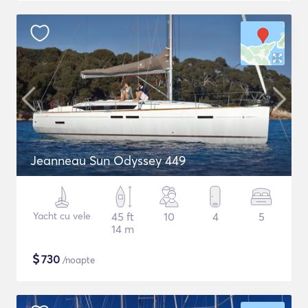
Jeanneau Sun Odyssey 449
Yacht cu vele
45 ft
10
4
5
14 m
$
730
/noapte