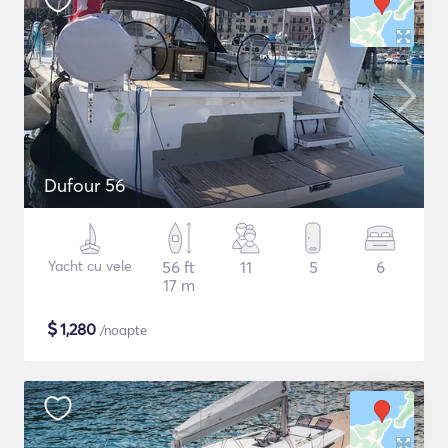
Dufour 56
Yacht cu vele
56 ft
11
5
6
17 m
$
1,280
/noapte