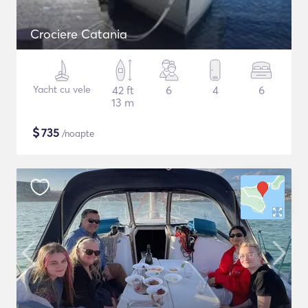
Crociere Catania
Yacht cu vele
42 ft
6
4
6
13 m
$
735
/noapte