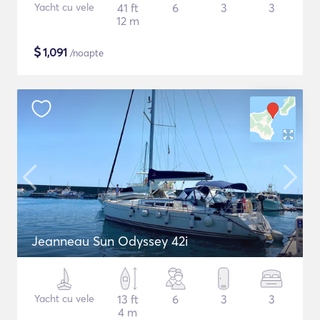
Yacht cu vele
41 ft
6
3
3
12 m
$
1,091
/noapte
Jeanneau Sun Odyssey 42i
Yacht cu vele
13 ft
6
3
3
4 m