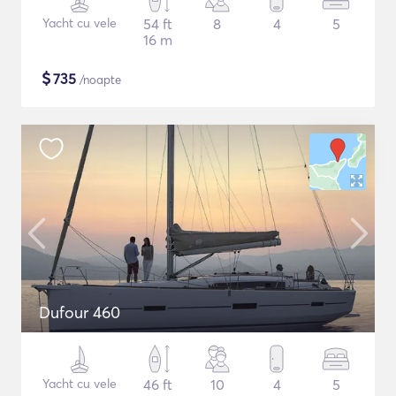
Yacht cu vele
54 ft
8
4
5
16 m
$
735
/noapte
Dufour 460
Yacht cu vele
46 ft
10
4
5