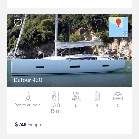
Dufour 430
Yacht cu vele
43 ft
8
4
5
13 m
$
748
/noapte