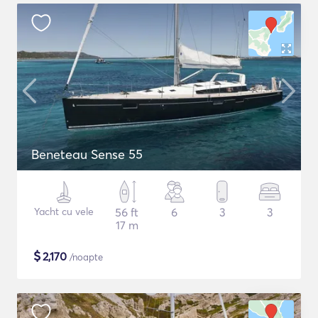
Beneteau Sense 55
Yacht cu vele
56 ft
6
3
3
17 m
$
2,170
/noapte