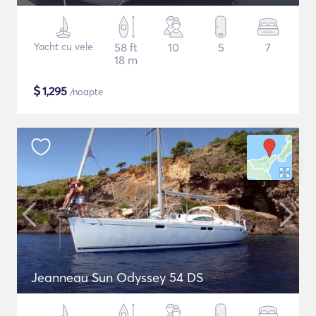
Yacht cu vele
58 ft
10
5
7
18 m
$
1,295
/noapte
Jeanneau Sun Odyssey 54 DS