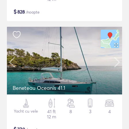
$
828
/noapte
Beneteau Oceanis 41.1
Yacht cu vele
41 ft
8
3
4
12 m