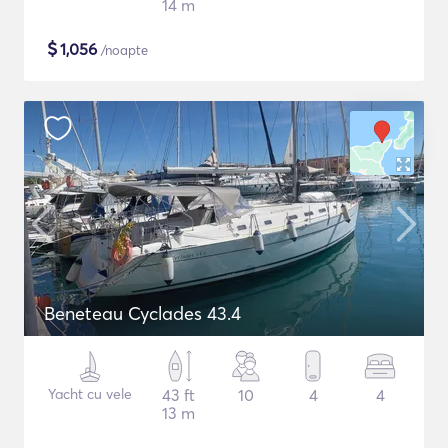
14 m
$
1,056
/noapte
Beneteau Cyclades 43.4
Yacht cu vele
43 ft
10
4
4
13 m