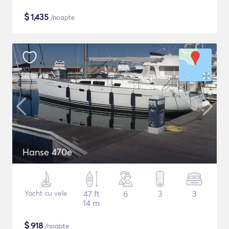
$
1,435
/noapte
Hanse 470e
Yacht cu vele
47 ft
6
3
3
14 m
$
918
/noapte