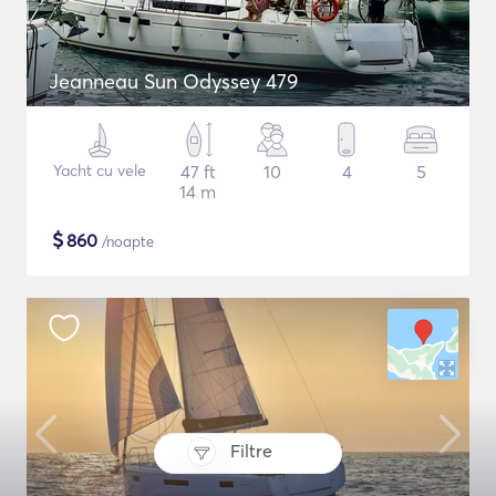
Jeanneau Sun Odyssey 479
Yacht cu vele
47 ft
10
4
5
14 m
$
860
/noapte
Filtre