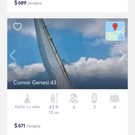
$
689
/noapte
Comar Genesi 43
Yacht cu vele
43 ft
6
3
4
13 m
$
671
/noapte