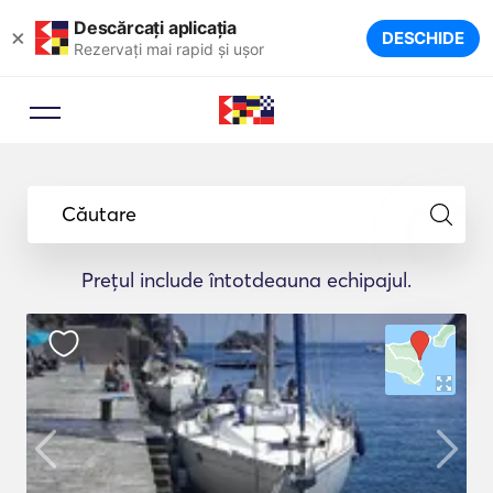
Descărcați aplicația
×
DESCHIDE
Rezervați mai rapid și ușor
Căutare
Prețul include întotdeauna echipajul.