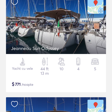
Jeanneau Sun Odyssey
Yacht cu vele
44 ft
10
4
5
13 m
$
771
/noapte