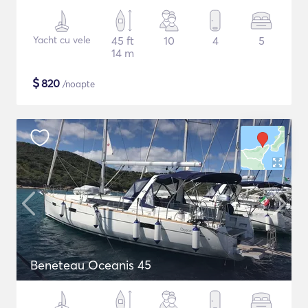
Yacht cu vele
45 ft
10
4
5
14 m
$
820
/noapte
Beneteau Oceanis 45