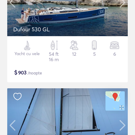
Dufour 530 GL
Yacht cu vele
54 ft
12
5
6
16 m
$
903
/noapte