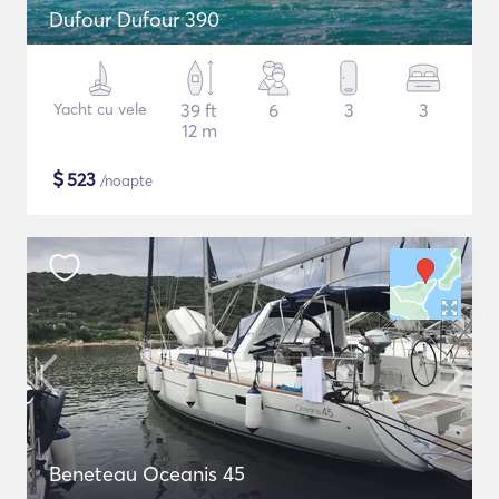
Dufour Dufour 390
Yacht cu vele
39 ft
6
3
3
12 m
$
523
/noapte
Beneteau Oceanis 45