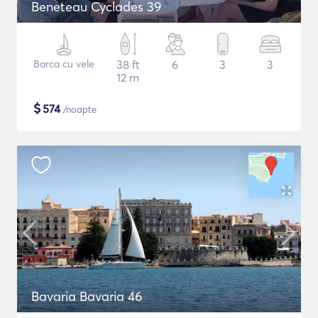
Beneteau Cyclades 39
Barca cu vele
38 ft
6
3
3
12 m
$
574
/noapte
Bavaria Bavaria 46