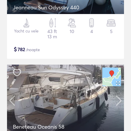
Jeanneau Sun Odyssey 440
Yacht cu vele
43 ft
10
4
5
13 m
$
782
/noapte
Beneteau Oceanis 58