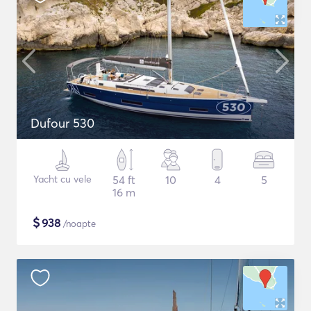
Dufour 530
Yacht cu vele
54 ft
10
4
5
16 m
$
938
/noapte