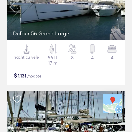
Dufour 56 Grand Large
Yacht cu vele
56 ft
8
4
4
17 m
$
1,131
/noapte