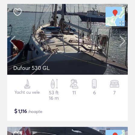
Dufour 530 GL
Yacht cu vele
53 ft
11
6
7
16 m
$
1,116
/noapte