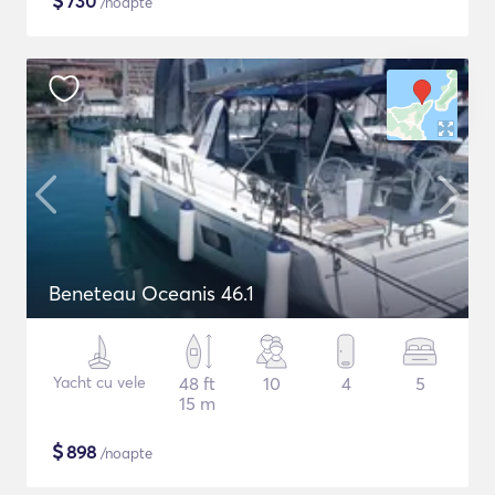
$
730
/noapte
Beneteau Oceanis 46.1
Yacht cu vele
48 ft
10
4
5
15 m
$
898
/noapte