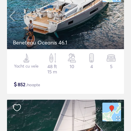
Beneteau Oceanis 46.1
Yacht cu vele
48 ft
10
4
5
15 m
$
852
/noapte