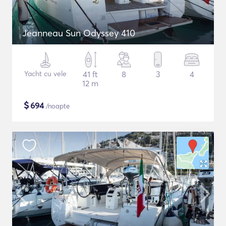
Jeanneau Sun Odyssey 410
Yacht cu vele
41 ft
8
3
4
12 m
$
694
/noapte