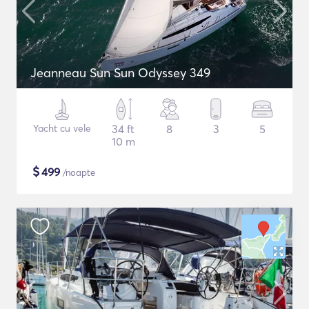
Jeanneau Sun Sun Odyssey 349
Yacht cu vele
34 ft
8
3
5
10 m
$
499
/noapte