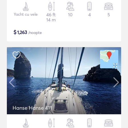
Yacht cu vele
46 ft
10
4
5
14 m
$
1,263
/noapte
Hanse Hanse 411