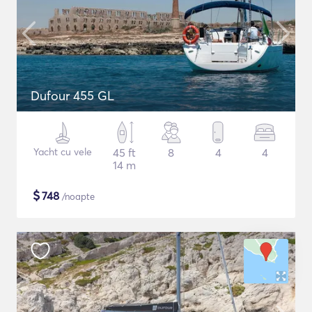
Dufour 455 GL
Yacht cu vele
45 ft
8
4
4
14 m
$
748
/noapte