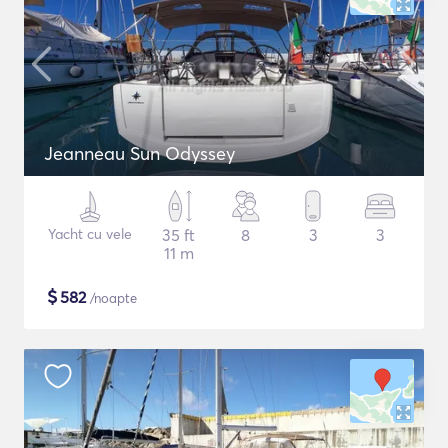
Jeanneau Sun Odyssey
Yacht cu vele
35 ft
8
3
3
11 m
$
582
/noapte