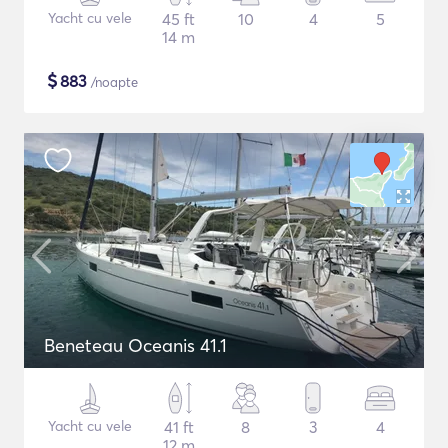
Yacht cu vele
45 ft
10
4
5
14 m
$
883
/noapte
Beneteau Oceanis 41.1
Yacht cu vele
41 ft
8
3
4
12 m