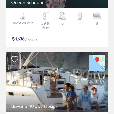
Ocean Schooner
Yacht cu vele
59 ft
6
4
8
18 m
$
1,636
/noapte
Bavaria 40 J&J Design