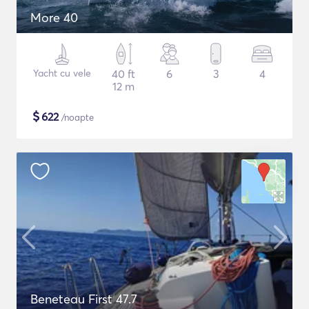
More 40
Yacht cu vele
40 ft
6
3
4
12 m
$
622
/noapte
Beneteau First 47.7