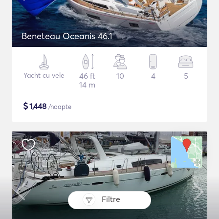
Beneteau Oceanis 46.1
Yacht cu vele
46 ft
10
4
5
14 m
$
1,448
/noapte
Filtre