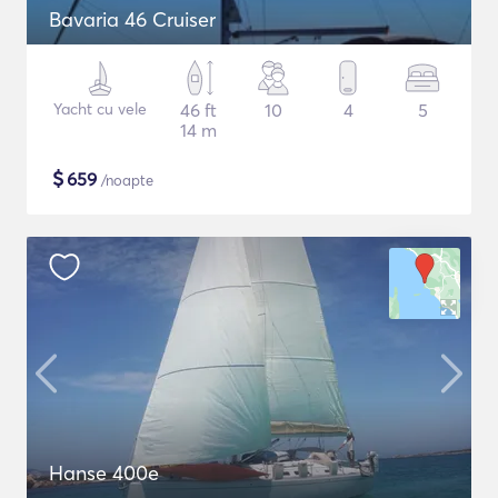
Bavaria 46 Cruiser
Yacht cu vele
46 ft
10
4
5
14 m
$
659
/noapte
Hanse 400e