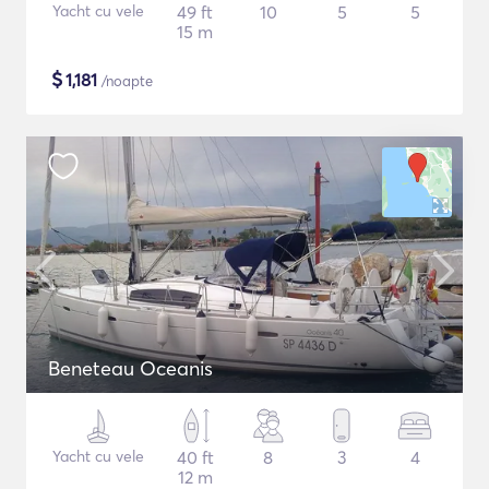
Yacht cu vele
49 ft
10
5
5
15 m
$
1,181
/noapte
Beneteau Oceanis
Yacht cu vele
40 ft
8
3
4
12 m