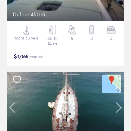
Dufour 450 GL
Yacht cu vele
45 ft
6
3
3
14 m
$
1,065
/noapte