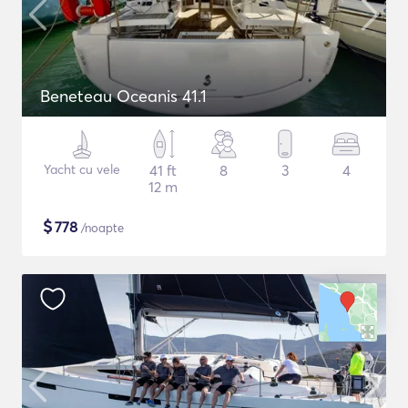
Beneteau Oceanis 41.1
Yacht cu vele
41 ft
8
3
4
12 m
$
778
/noapte