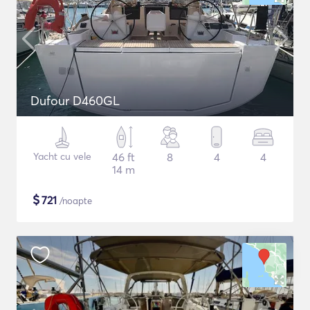
Dufour D460GL
Yacht cu vele
46 ft
8
4
4
14 m
$
721
/noapte