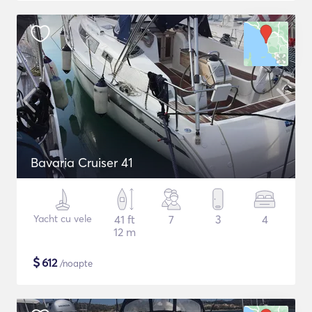
Bavaria Cruiser 41
Yacht cu vele
41 ft
7
3
4
12 m
$
612
/noapte