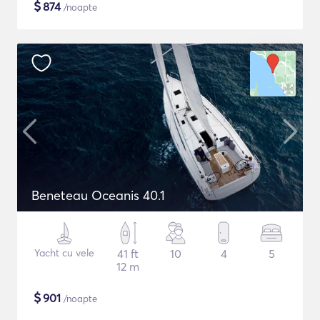
$
874
/noapte
Beneteau Oceanis 40.1
Yacht cu vele
41 ft
10
4
5
12 m
$
901
/noapte