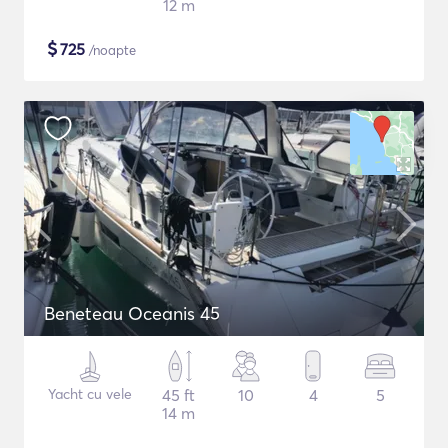
12 m
$
725
/noapte
Beneteau Oceanis 45
Yacht cu vele
45 ft
10
4
5
14 m