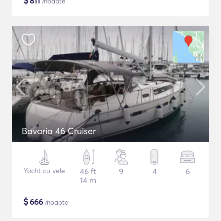
$
811
/noapte
Bavaria 46 Cruiser
Yacht cu vele
46 ft
9
4
6
14 m
$
666
/noapte