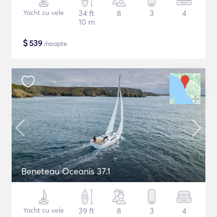
Yacht cu vele
34 ft
8
3
4
10 m
$
539
/noapte
Beneteau Oceanis 37.1
Yacht cu vele
39 ft
8
3
4