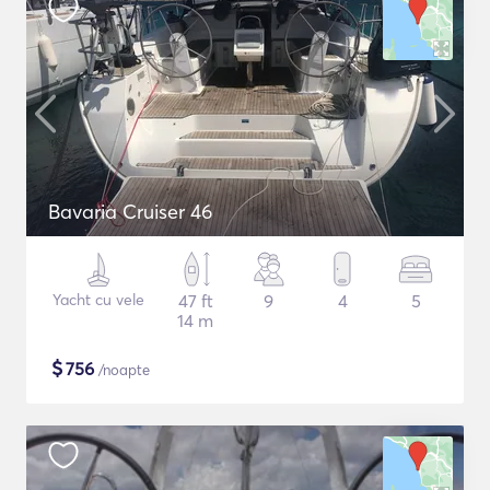
Bavaria Cruiser 46
Yacht cu vele
47 ft
9
4
5
14 m
$
756
/noapte