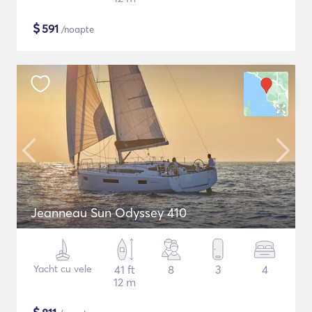
$
591
/noapte
Jeanneau Sun Odyssey 410
Yacht cu vele
41 ft
8
3
4
12 m