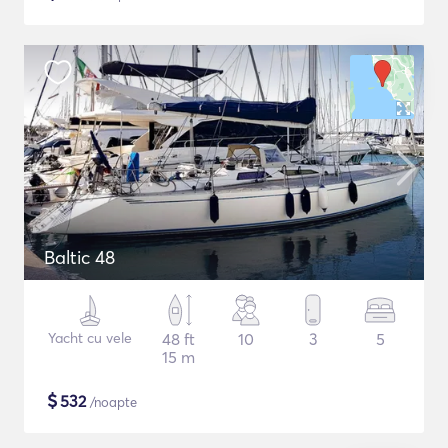
Baltic 48
Yacht cu vele
48 ft
10
3
5
15 m
$
532
/noapte