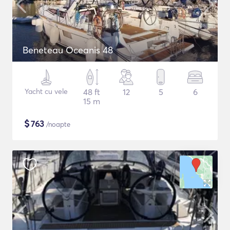
Beneteau Oceanis 48
Yacht cu vele
48 ft
12
5
6
15 m
$
763
/noapte