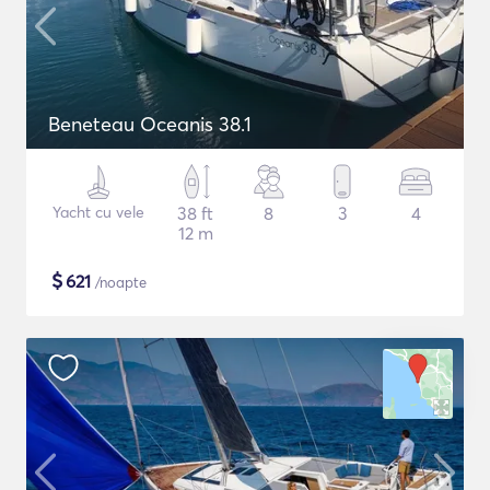
Beneteau Oceanis 38.1
Yacht cu vele
38 ft
8
3
4
12 m
$
621
/noapte