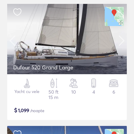
Dufour 520 Grand Large
Yacht cu vele
50 ft
10
4
6
15 m
$
1,099
/noapte