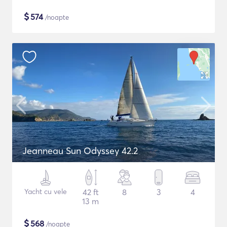
$
574
/noapte
Jeanneau Sun Odyssey 42.2
Yacht cu vele
42 ft
8
3
4
13 m
$
568
/noapte