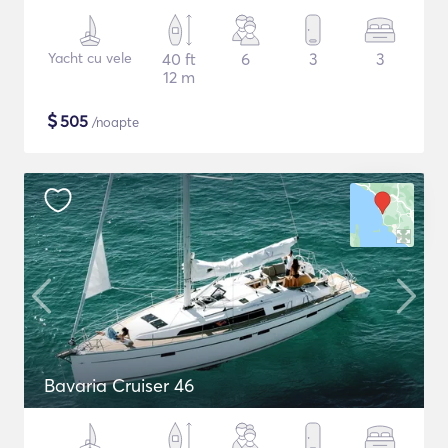
Yacht cu vele
40 ft
6
3
3
12 m
$
505
/noapte
Bavaria Cruiser 46