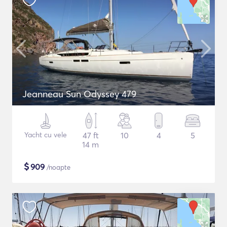
Jeanneau Sun Odyssey 479
Yacht cu vele
47 ft
10
4
5
14 m
$
909
/noapte