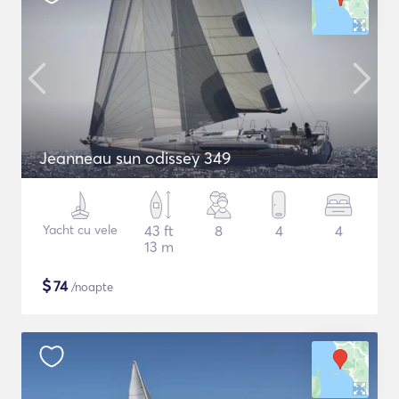
Jeanneau sun odissey 349
Yacht cu vele
43 ft
8
4
4
13 m
$
74
/noapte