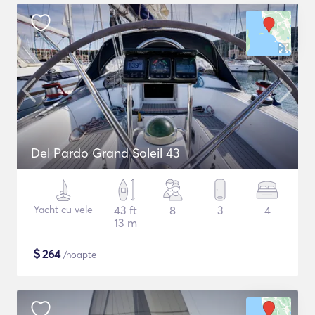
Del Pardo Grand Soleil 43
Yacht cu vele
43 ft
8
3
4
13 m
$
264
/noapte