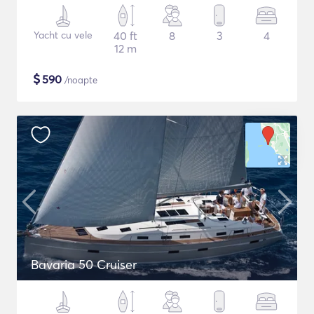
Yacht cu vele
40 ft
8
3
4
12 m
$
590
/noapte
Bavaria 50 Cruiser