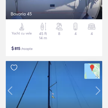
Bavaria 45
Yacht cu vele
45 ft
8
4
4
14 m
$
815
/noapte