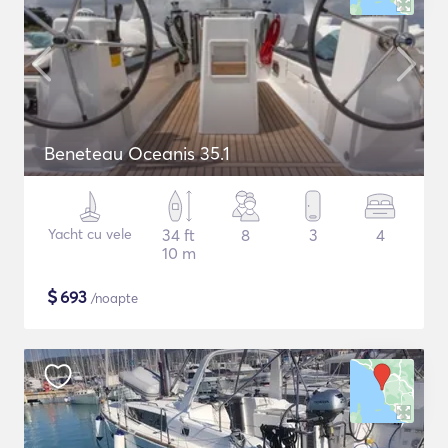
Beneteau Oceanis 35.1
Yacht cu vele
34 ft
8
3
4
10 m
$
693
/noapte