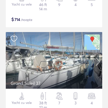
Yacht cu vele
46 ft
9
4
5
14 m
$
714
/noapte
Grand Soleil 37
Yacht cu vele
38 ft
7
3
4
12 m