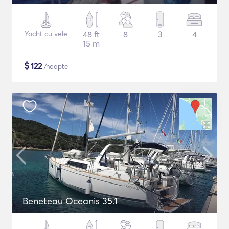
Yacht cu vele
48 ft
8
3
4
15 m
$
122
/noapte
Beneteau Oceanis 35.1