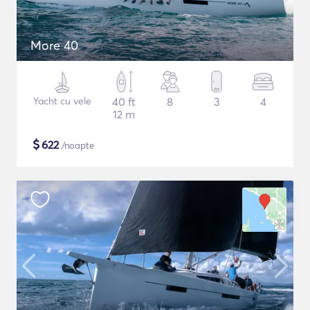
More 40
Yacht cu vele
40 ft
8
3
4
12 m
$
622
/noapte