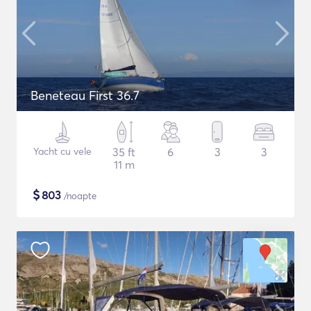
Beneteau First 36.7
Yacht cu vele
35 ft
6
3
3
11 m
$
803
/noapte