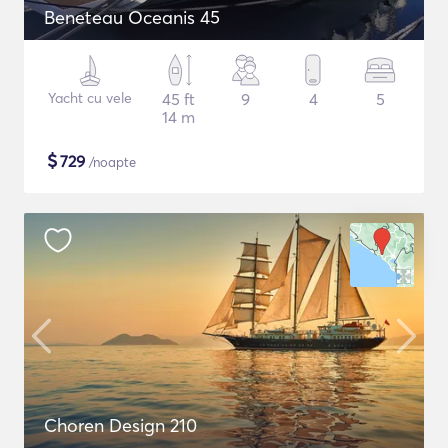
Beneteau Oceanis 45
Yacht cu vele
45 ft
9
4
5
14 m
$
729
/noapte
Choren Design 210