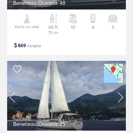
Beneteau Oceanis 48
Yacht cu vele
48 ft
10
4
5
15 m
$
869
/noapte
Beneteau Oceanis 45