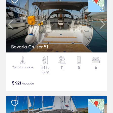
Bavaria Cruiser 51
Yacht cu vele
51 ft
11
5
6
16 m
$
921
/noapte