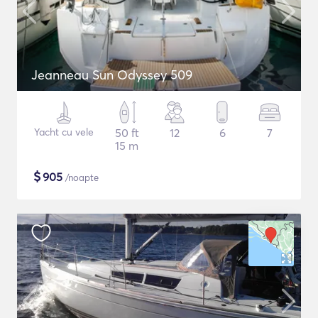
Jeanneau Sun Odyssey 509
Yacht cu vele
50 ft
12
6
7
15 m
$
905
/noapte