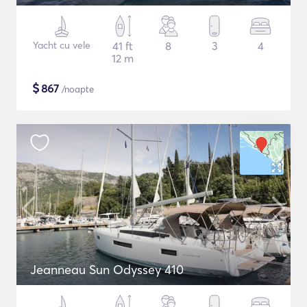
Yacht cu vele
41 ft
8
3
4
12 m
$
867
/noapte
Jeanneau Sun Odyssey 410