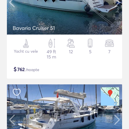
Bavaria Cruiser 51
Yacht cu vele
49 ft
12
5
7
15 m
$
762
/noapte