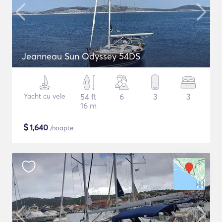
Jeanneau Sun Odyssey 54DS
Yacht cu vele
54 ft
6
3
3
16 m
$
1,640
/noapte