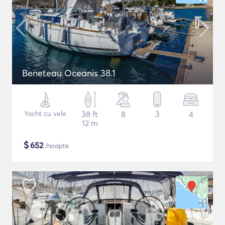
Beneteau Oceanis 38.1
Yacht cu vele
38 ft
8
3
4
12 m
$
652
/noapte