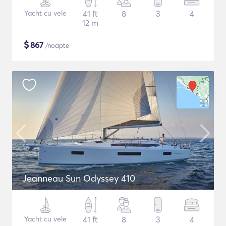
Yacht cu vele
41 ft
8
3
4
12 m
$
867
/noapte
Jeanneau Sun Odyssey 410
Yacht cu vele
41 ft
8
3
4