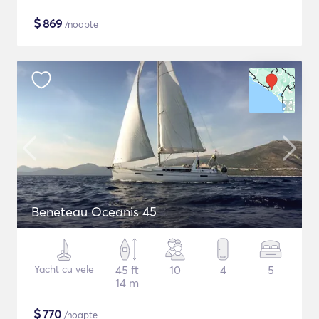
$
869
/noapte
Beneteau Oceanis 45
Yacht cu vele
45 ft
10
4
5
14 m
$
770
/noapte