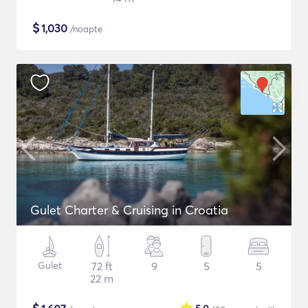
$
1,030
/noapte
Gulet Charter & Cruising in Croatia
Gulet
72 ft
9
5
5
22 m