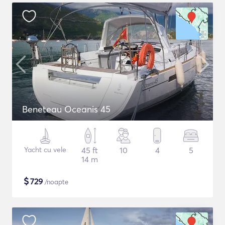
Beneteau Oceanis 45
Yacht cu vele
45 ft
10
4
5
14 m
$
729
/noapte