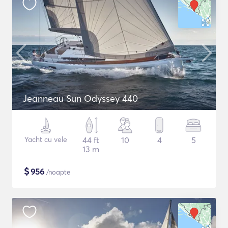
Jeanneau Sun Odyssey 440
Yacht cu vele
44 ft
10
4
5
13 m
$
956
/noapte