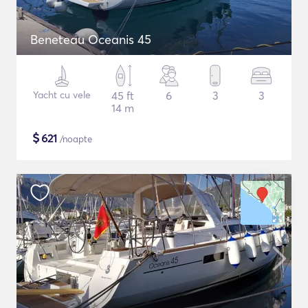
Beneteau Oceanis 45
Yacht cu vele
45 ft
6
3
3
14 m
$
621
/noapte