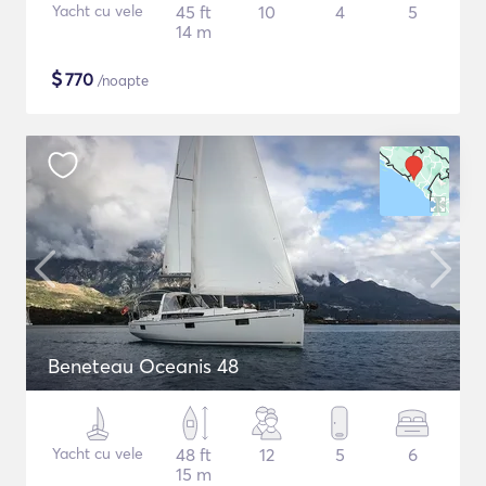
Yacht cu vele
45 ft
10
4
5
14 m
$
770
/noapte
Beneteau Oceanis 48
Yacht cu vele
48 ft
12
5
6
15 m