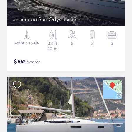
Jeanneau Sun Odyssey 33i
Yacht cu vele
33 ft
5
2
3
10 m
$
562
/noapte