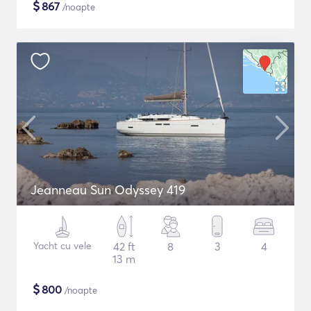
$
867
/noapte
Jeanneau Sun Odyssey 419
Yacht cu vele
42 ft
8
3
4
13 m
$
800
/noapte