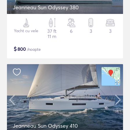
Jeanneau Sun Odyssey 380
Yacht cu vele
37 ft
6
3
3
11 m
$
800
/noapte
Jeanneau Sun Odyssey 410