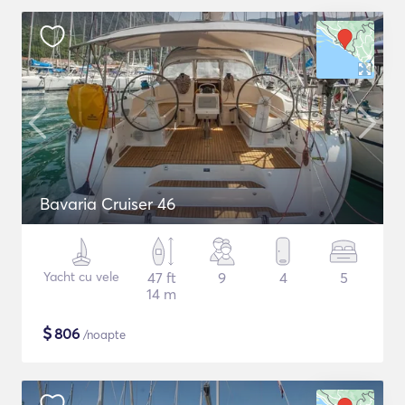
Bavaria Cruiser 46
Yacht cu vele
47 ft
9
4
5
14 m
$
806
/noapte