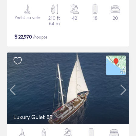
Yacht cu vele
210 ft
42
18
20
64 m
$
22,970
/noapte
Luxury Gulet 89