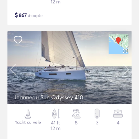
12 m
$
867
/noapte
Jeanneau Sun Odyssey 410
Yacht cu vele
41 ft
8
3
4
12 m