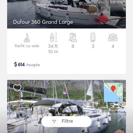
Dufour 360 Grand Large
Yacht cu vele
34 ft
8
3
4
10 m
$
614
/noapte
Filtre