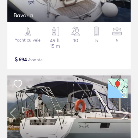
Bavaria
Yacht cu vele
49 ft
10
5
5
15 m
$
694
/noapte