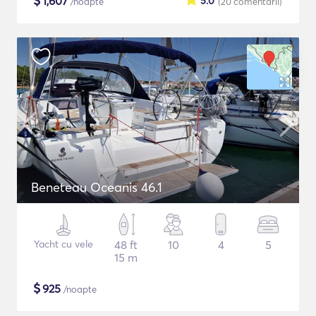
$
1,607
5.0
/noapte
(20
comentarii
)
Beneteau Oceanis 46.1
Yacht cu vele
48 ft
10
4
5
15 m
$
925
/noapte