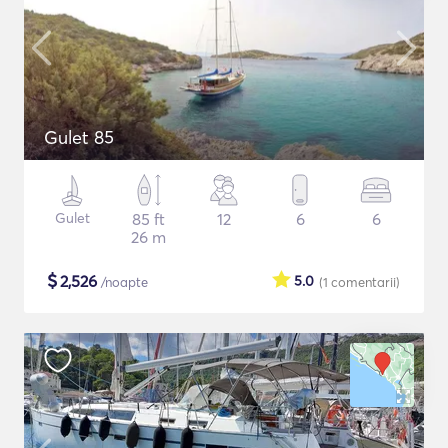
Gulet 85
Gulet
85 ft
12
6
6
26 m
$
2,526
5.0
/noapte
(1
comentarii
)