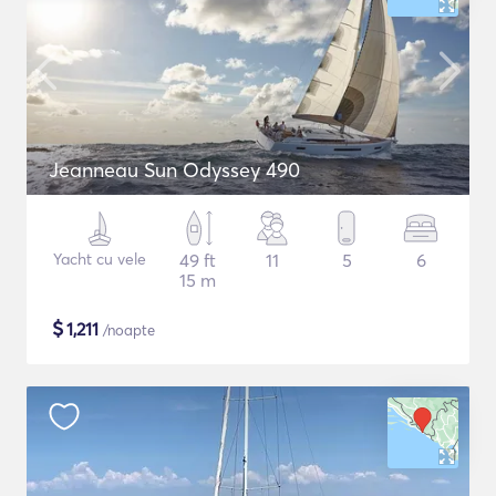
Jeanneau Sun Odyssey 490
Yacht cu vele
49 ft
11
5
6
15 m
$
1,211
/noapte