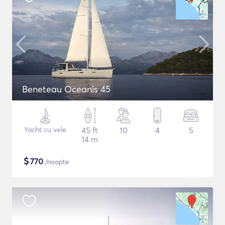
Beneteau Oceanis 45
Yacht cu vele
45 ft
10
4
5
14 m
$
770
/noapte