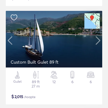
Custom Built Gulet 89 ft
Gulet
89 ft
12
6
6
27 m
$
2,015
/noapte