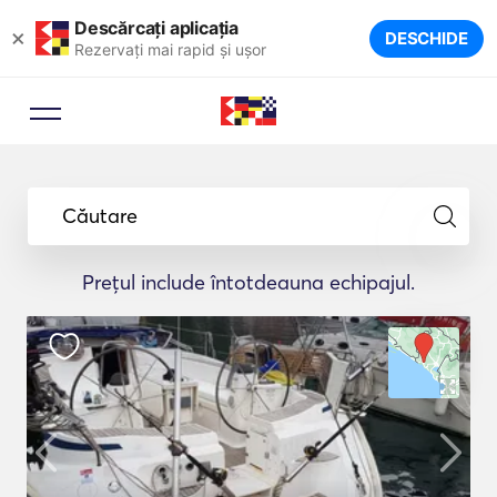
Descărcați aplicația
×
DESCHIDE
Rezervați mai rapid și ușor
Căutare
Prețul include întotdeauna echipajul.