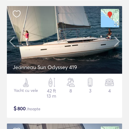
Jeanneau Sun Odyssey 419
Yacht cu vele
42 ft
8
3
4
13 m
$
800
/noapte