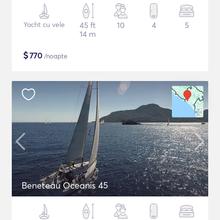
Yacht cu vele
45 ft
10
4
5
14 m
$
770
/noapte
Beneteau Oceanis 45