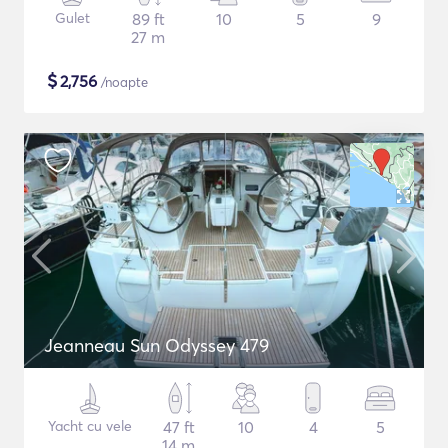
Gulet
89 ft
10
5
9
27 m
$
2,756
/noapte
Jeanneau Sun Odyssey 479
Yacht cu vele
47 ft
10
4
5
14 m