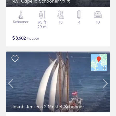
N.V. Capello Schooner 95 ft
Schooner
95 ft
18
4
10
29 m
$
3,602
/noapte
Jakob Jensens 2 Mastet Schonner