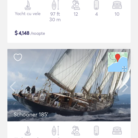
Yacht cu vele
97 ft
12
4
10
30 m
$
4,148
/noapte
Schooner 185'