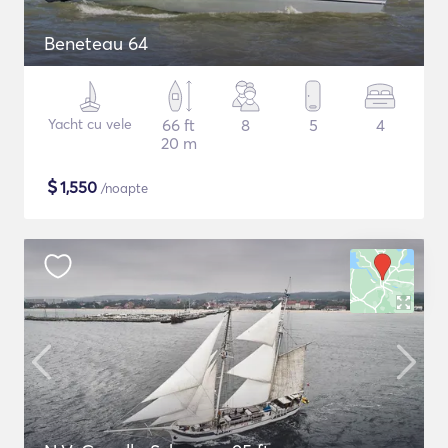
Beneteau 64
Yacht cu vele
66 ft
8
5
4
20 m
$
1,550
/noapte