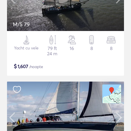
M/S 79
Yacht cu vele
79 ft
16
8
8
24 m
$
1,607
/noapte