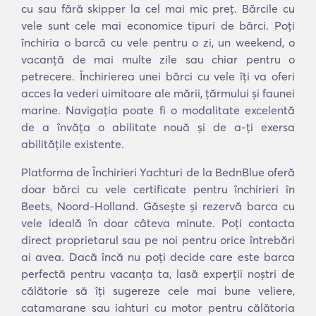
cu sau fără skipper la cel mai mic preț. Bărcile cu
vele sunt cele mai economice tipuri de bărci. Poți
închiria o barcă cu vele pentru o zi, un weekend, o
vacanță de mai multe zile sau chiar pentru o
petrecere. Închirierea unei bărci cu vele îți va oferi
acces la vederi uimitoare ale mării, țărmului și faunei
marine. Navigația poate fi o modalitate excelentă
de a învăța o abilitate nouă și de a-ți exersa
abilitățile existente.
Platforma de Închirieri Yachturi de la BednBlue oferă
doar bărci cu vele certificate pentru închirieri în
Beets, Noord-Holland. Găsește și rezervă barca cu
vele ideală în doar câteva minute. Poți contacta
direct proprietarul sau pe noi pentru orice întrebări
ai avea. Dacă încă nu poți decide care este barca
perfectă pentru vacanța ta, lasă experții noștri de
călătorie să îți sugereze cele mai bune veliere,
catamarane sau iahturi cu motor pentru călătoria