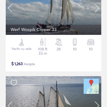
Werf Waspik Clipper 33
Yacht cu vele
108 ft
28
10
10
33 m
$
1,263
/noapte