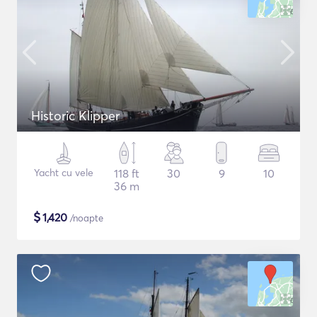
Historic Klipper
Yacht cu vele
118 ft
30
9
10
36 m
$
1,420
/noapte