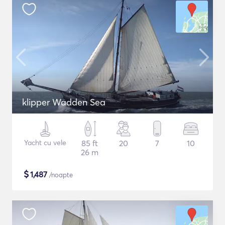
klipper Wadden Sea
Yacht cu vele
85 ft
20
7
10
26 m
$
1,487
/noapte