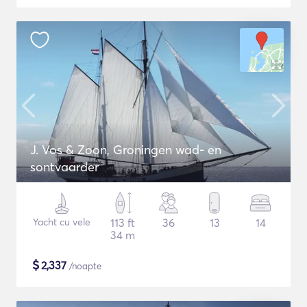
J. Vos & Zoon, Groningen wad- en
sontvaarder
Yacht cu vele
113 ft
36
13
14
34 m
$
2,337
/noapte