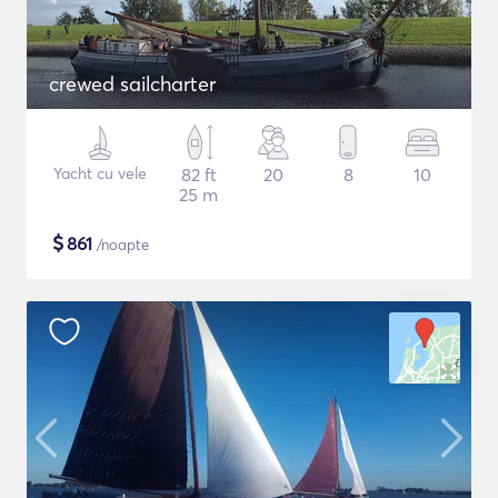
crewed sailcharter
Yacht cu vele
82 ft
20
8
10
25 m
$
861
/noapte