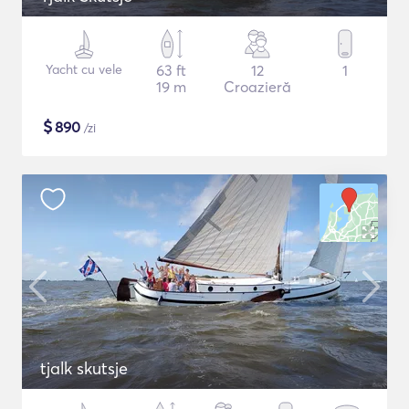
Yacht cu vele
63 ft
12
1
19 m
Croazieră
$
890
/zi
tjalk skutsje