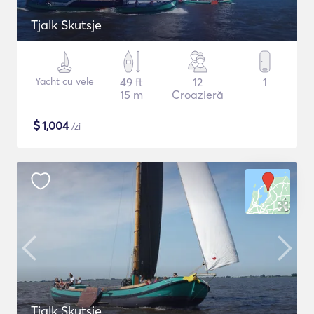
Tjalk Skutsje
Yacht cu vele
49 ft
12
1
15 m
Croazieră
$
1,004
/zi
Tjalk Skutsje