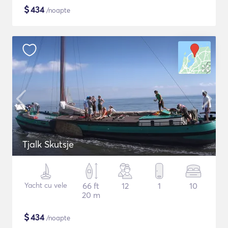
$
434
/noapte
Tjalk Skutsje
Yacht cu vele
66 ft
12
1
10
20 m
$
434
/noapte