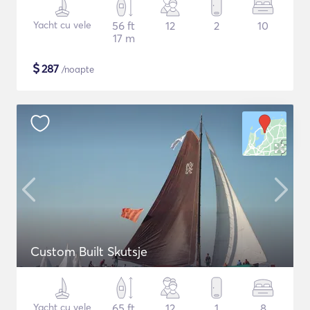
Yacht cu vele
56 ft
12
2
10
17 m
$
287
/noapte
Custom Built Skutsje
Yacht cu vele
65 ft
12
1
8