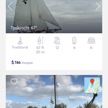
Tjalkjacht 67"
Tradițional
67 ft
12
6
6
20 m
$
746
/noapte