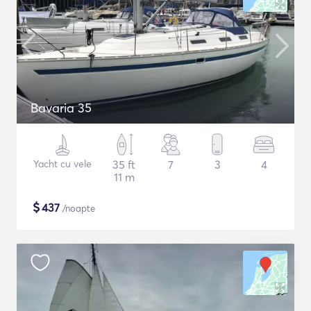
Bavaria 35
Yacht cu vele
35 ft
7
3
4
11 m
$
437
/noapte