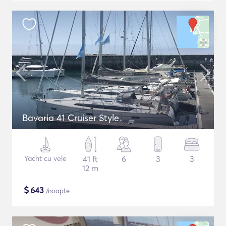
Bavaria 41 Cruiser Style
Yacht cu vele
41 ft
6
3
3
12 m
$
643
/noapte