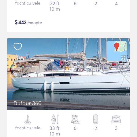
Yacht cu vele
32 ft
6
2
4
10 m
$
442
/noapte
Dufour 360
Yacht cu vele
33 ft
6
2
3
10 m