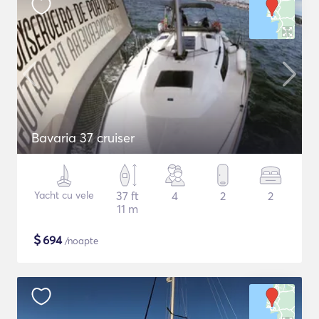
Bavaria 37 cruiser
Yacht cu vele
37 ft
4
2
2
11 m
$
694
/noapte