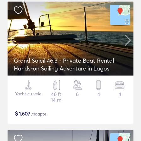
Grand Soleil 46.3 - Private Boat Rental
Hands-on Sailing Adventure in Lagos
Yacht cu vele
46 ft
6
4
4
14 m
$
1,607
/noapte