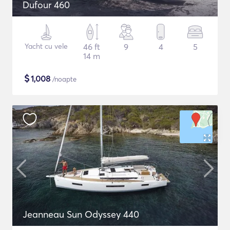
Dufour 460
Yacht cu vele
46 ft
9
4
5
14 m
$
1,008
/noapte
Jeanneau Sun Odyssey 440