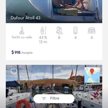
Dufour Atoll 43
Yacht cu vele
43 ft
8
4
4
13 m
$
918
/noapte
Filtre