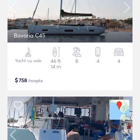
Bavaria C45
Yacht cu vele
46 ft
8
4
4
14 m
$
758
/noapte