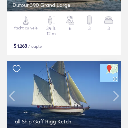
Dufour 390 Grand Large
Yacht cu vele
39 ft
6
3
3
12 m
$
1,263
/noapte
Tall Ship Gaff Rigg Ketch