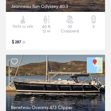
Jeanneau Sun Odyssey 40.3
Yacht cu vele
40 ft
10
3
12 m
Croazieră
$
287
/zi
Beneteau Oceanis 473 Clipper