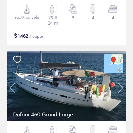
Yacht cu vele
79 ft
8
4
4
24 m
$
1,462
/noapte
Dufour 460 Grand Large