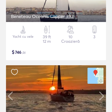
Beneteau Oceanis Clipper 393
Yacht cu vele
39 ft
10
3
12 m
Croazieră
$
746
/zi