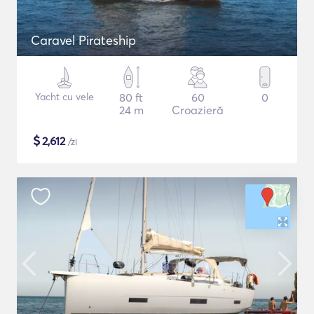
Caravel Pirateship
Yacht cu vele
80 ft
60
0
24 m
Croazieră
$
2,612
/zi