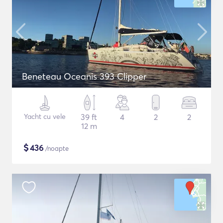
Beneteau Oceanis 393 Clipper
Yacht cu vele
39 ft
4
2
2
12 m
$
436
/noapte