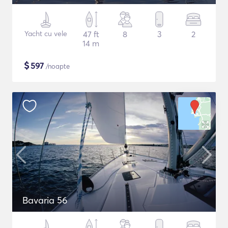
Yacht cu vele
47 ft
8
3
2
14 m
$
597
/noapte
Bavaria 56