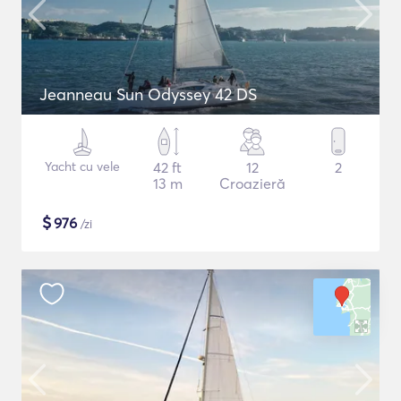
Jeanneau Sun Odyssey 42 DS
Yacht cu vele
42 ft
12
2
13 m
Croazieră
$
976
/zi