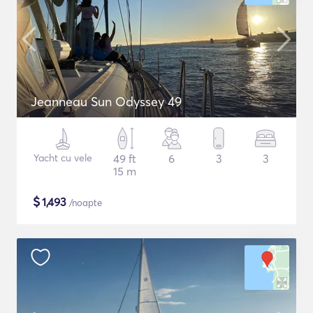
Jeanneau Sun Odyssey 49
Yacht cu vele
49 ft
6
3
3
15 m
$
1,493
/noapte