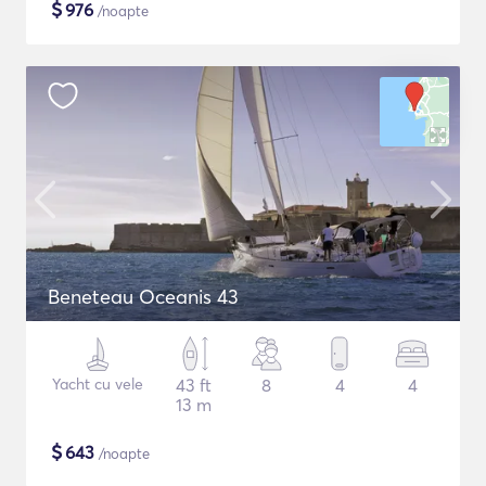
$
976
/noapte
Beneteau Oceanis 43
Yacht cu vele
43 ft
8
4
4
13 m
$
643
/noapte