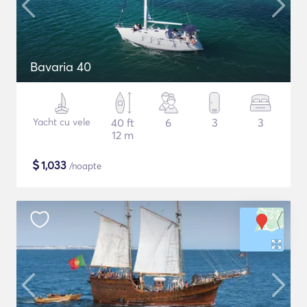
Bavaria 40
Yacht cu vele
40 ft
6
3
3
12 m
$
1,033
/noapte