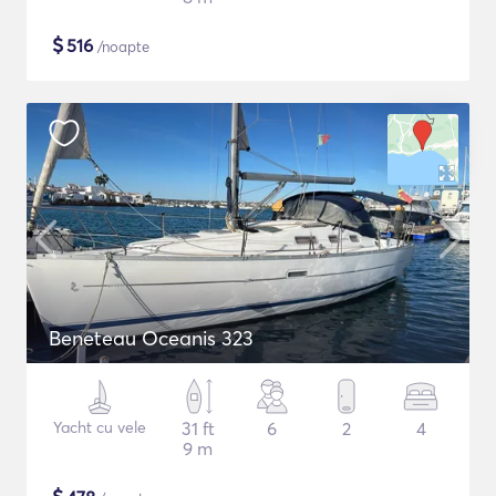
$
516
/noapte
Beneteau Oceanis 323
Yacht cu vele
31 ft
6
2
4
9 m