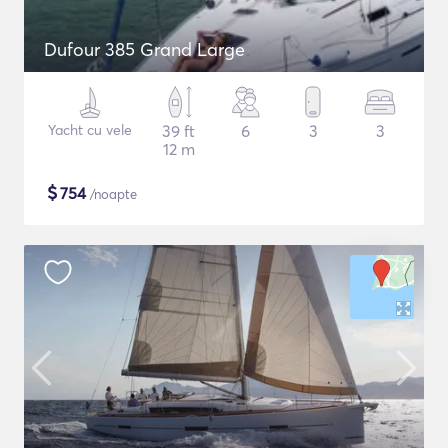
Dufour 385 Grand Large
Yacht cu vele
39 ft
6
3
3
12 m
$
754
/noapte