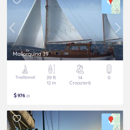
Mallorquina 39
Tradițional
39 ft
14
0
12 m
Croazieră
$
976
/zi