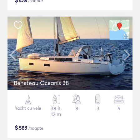
$
478
/noapte
Beneteau Oceanis 38
Yacht cu vele
38 ft
8
3
5
12 m
$
583
/noapte