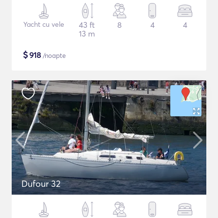
Yacht cu vele
43 ft
8
4
4
13 m
$
918
/noapte
Dufour 32