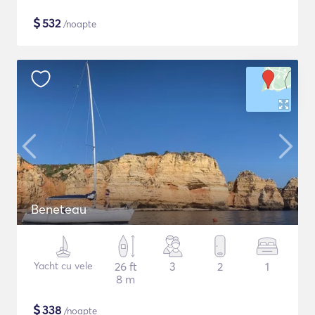
$
532
/noapte
Beneteau
Yacht cu vele
26 ft
3
2
1
8 m
$
338
/noapte