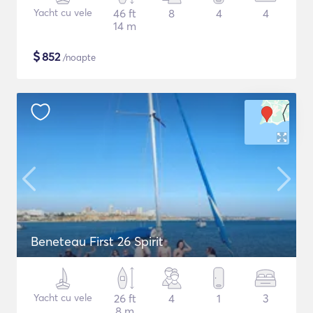
Yacht cu vele
46 ft
8
4
4
14 m
$
852
/noapte
Beneteau First 26 Spirit
Yacht cu vele
26 ft
4
1
3
8 m