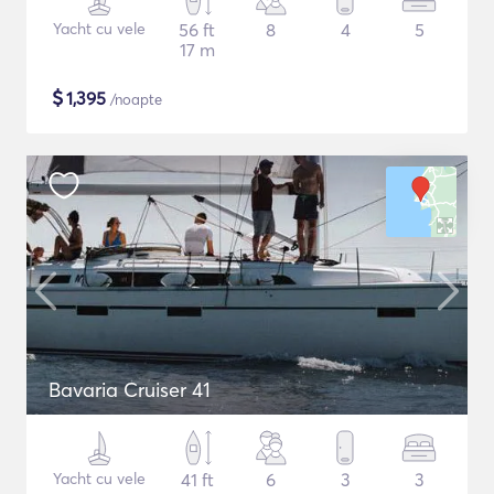
Yacht cu vele
56 ft
8
4
5
17 m
$
1,395
/noapte
Bavaria Cruiser 41
Yacht cu vele
41 ft
6
3
3