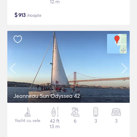
12 m
$
913
/noapte
Jeanneau Sun Odyssea 42
Yacht cu vele
42 ft
6
3
3
13 m