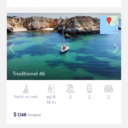
Traditional 46
Yacht cu vele
46 ft
2
2
2
14 m
$
1,148
/noapte