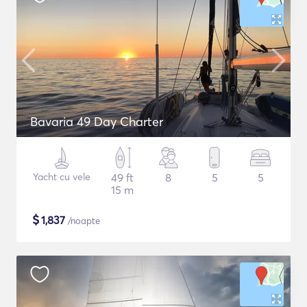
Bavaria 49 Day Charter
Yacht cu vele
49 ft
8
5
5
15 m
$
1,837
/noapte