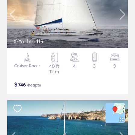
X-Yachts 119
Cruiser Racer
40 ft
4
3
3
12 m
$
746
/noapte