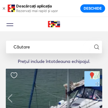
Descărcați aplicația
×
DESCHIDE
Rezervați mai rapid și ușor
Căutare
Prețul include întotdeauna echipajul.