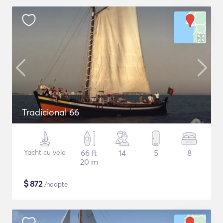
Tradicional 66
Yacht cu vele
66 ft
14
5
8
20 m
$
872
/noapte