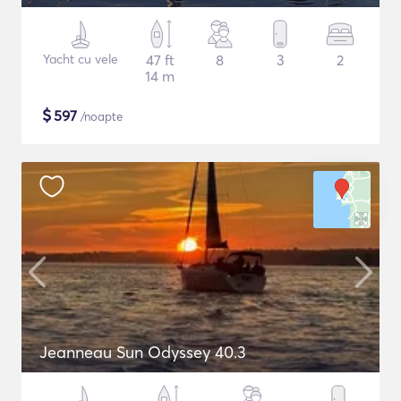
Yacht cu vele
47 ft
8
3
2
14 m
$
597
/noapte
Jeanneau Sun Odyssey 40.3