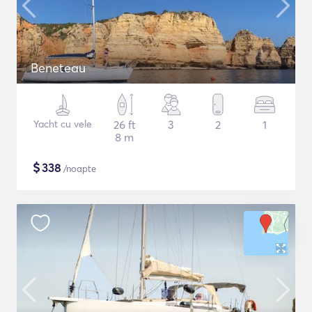
Beneteau
Yacht cu vele
26 ft
3
2
1
8 m
$
338
/noapte