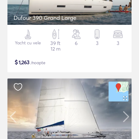
Dufour 390 Grand Large
Yacht cu vele
39 ft
6
3
3
12 m
$
1,263
/noapte