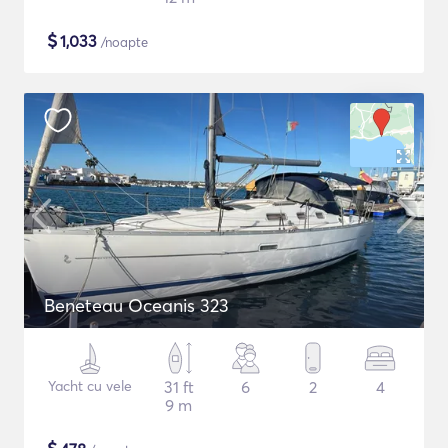
$
1,033
/noapte
Beneteau Oceanis 323
Yacht cu vele
31 ft
6
2
4
9 m