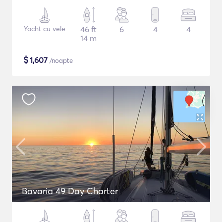
Yacht cu vele
46 ft
6
4
4
14 m
$
1,607
/noapte
Bavaria 49 Day Charter