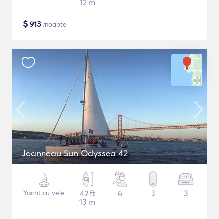
12 m
$
913
/noapte
Jeanneau Sun Odyssea 42
Yacht cu vele
42 ft
6
3
3
13 m