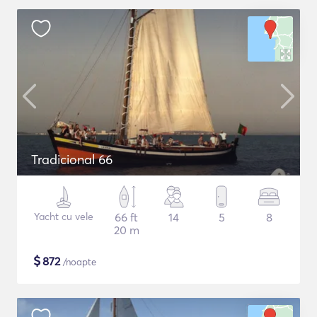
Tradicional 66
Yacht cu vele
66 ft
14
5
8
20 m
$
872
/noapte