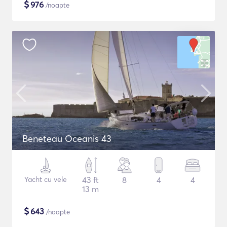
$
976
/noapte
Beneteau Oceanis 43
Yacht cu vele
43 ft
8
4
4
13 m
$
643
/noapte