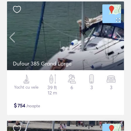
Dufour 385 Grand Large
Yacht cu vele
39 ft
6
3
3
12 m
$
754
/noapte