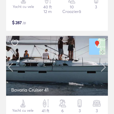
Yacht cu vele
40 ft
10
3
12 m
Croazieră
$
287
/zi
Bavaria Cruiser 41
Yacht cu vele
41 ft
6
3
3