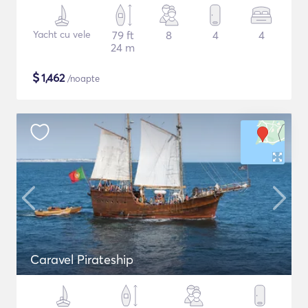
Yacht cu vele
79 ft
8
4
4
24 m
$
1,462
/noapte
Caravel Pirateship