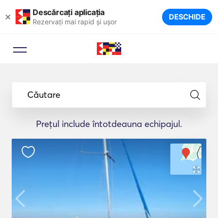
Descărcați aplicația
×
DESCHIDE
Rezervați mai rapid și ușor
Căutare
Prețul include întotdeauna echipajul.