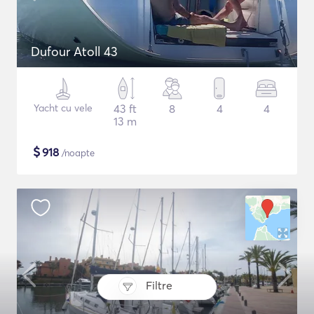
Dufour Atoll 43
Yacht cu vele
43 ft
8
4
4
13 m
$
918
/noapte
Filtre