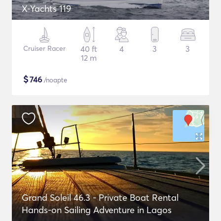
X-Yachts 119
Cruiser Racer
40 ft
4
3
3
12 m
$
746
/noapte
Grand Soleil 46.3 - Private Boat Rental
Hands-on Sailing Adventure in Lagos