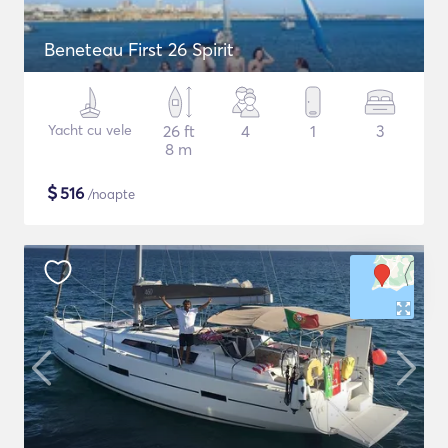
Beneteau First 26 Spirit
Yacht cu vele
26 ft
4
1
3
8 m
$
516
/noapte