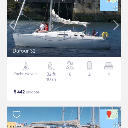
Dufour 32
Yacht cu vele
32 ft
6
2
4
10 m
$
442
/noapte