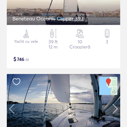
Beneteau Oceanis Clipper 393
Yacht cu vele
39 ft
10
3
12 m
Croazieră
$
746
/zi