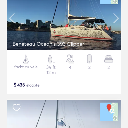
Beneteau Oceanis 393 Clipper
Yacht cu vele
39 ft
4
2
2
12 m
$
436
/noapte