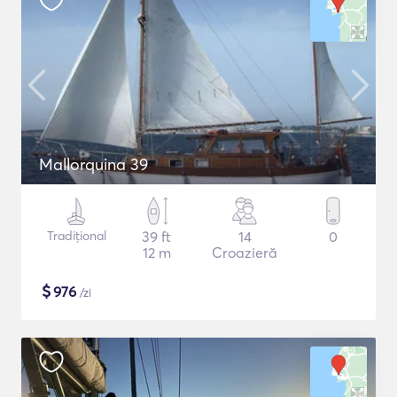
Mallorquina 39
Tradițional
39 ft
14
0
12 m
Croazieră
$
976
/zi