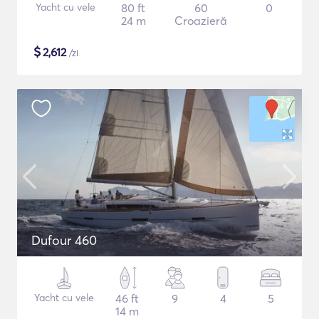
Yacht cu vele
80 ft
60
0
24 m
Croazieră
$
2,612
/zi
Dufour 460
Yacht cu vele
46 ft
9
4
5
14 m