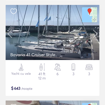
Bavaria 41 Cruiser Style
Yacht cu vele
41 ft
6
3
3
12 m
$
643
/noapte