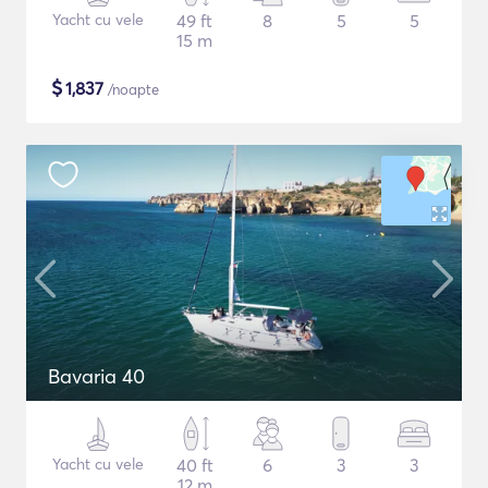
Yacht cu vele
49 ft
8
5
5
15 m
$
1,837
/noapte
Bavaria 40
Yacht cu vele
40 ft
6
3
3
12 m