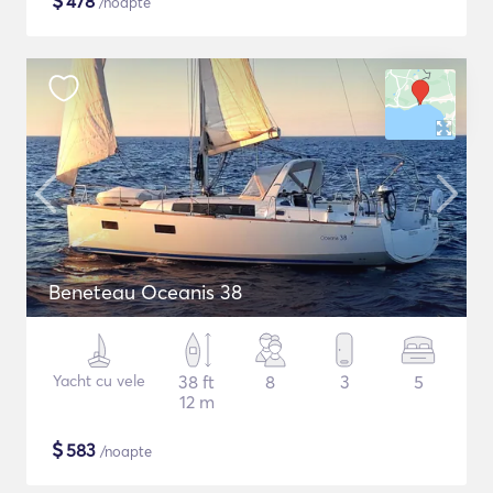
$
478
/noapte
Beneteau Oceanis 38
Yacht cu vele
38 ft
8
3
5
12 m
$
583
/noapte