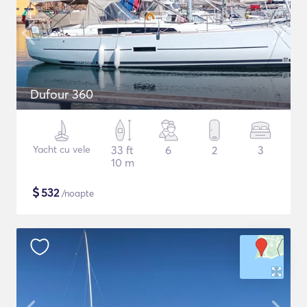
Dufour 360
Yacht cu vele
33 ft
6
2
3
10 m
$
532
/noapte