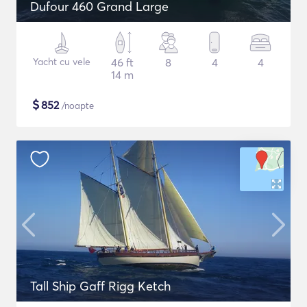
Dufour 460 Grand Large
Yacht cu vele
46 ft
8
4
4
14 m
$
852
/noapte
Tall Ship Gaff Rigg Ketch