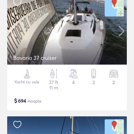
Bavaria 37 cruiser
Yacht cu vele
37 ft
4
2
2
11 m
$
694
/noapte