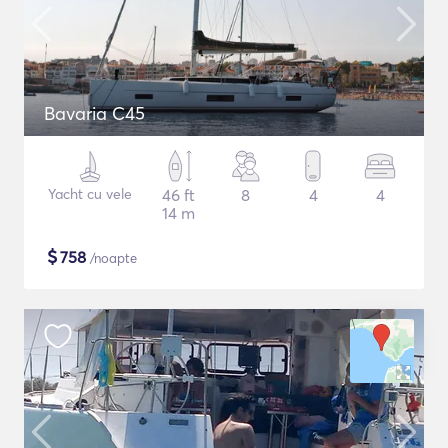
Bavaria C45
Yacht cu vele
46 ft
8
4
4
14 m
$
758
/noapte