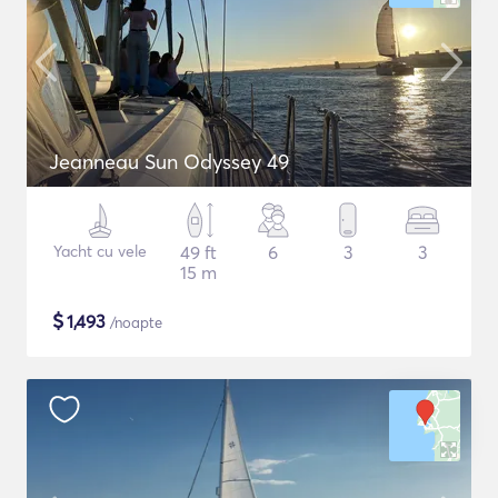
Jeanneau Sun Odyssey 49
Yacht cu vele
49 ft
6
3
3
15 m
$
1,493
/noapte