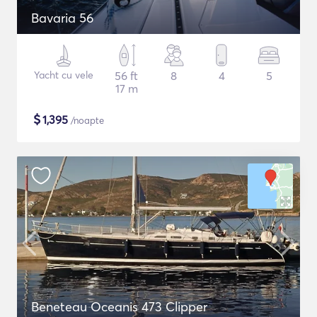
Bavaria 56
Yacht cu vele
56 ft
8
4
5
17 m
$
1,395
/noapte
Beneteau Oceanis 473 Clipper