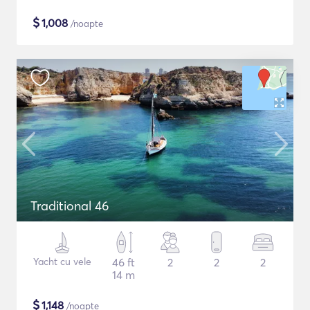
$
1,008
/noapte
Traditional 46
Yacht cu vele
46 ft
2
2
2
14 m
$
1,148
/noapte