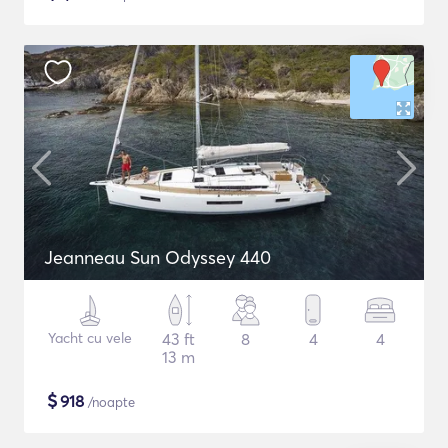
Jeanneau Sun Odyssey 440
Yacht cu vele
43 ft
8
4
4
13 m
$
918
/noapte